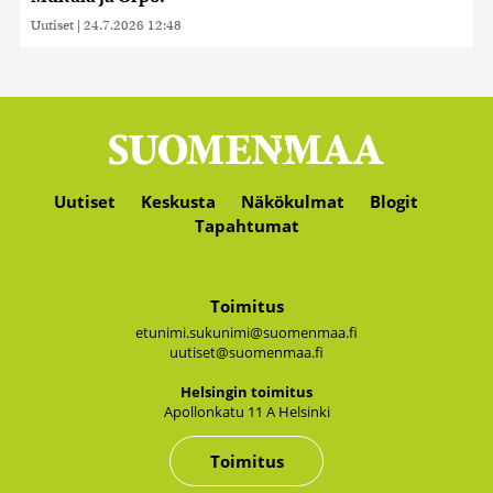
Uutiset
|
24.7.2026 12:48
Uutiset
Keskusta
Näkökulmat
Blogit
Tapahtumat
Toimitus
etunimi.sukunimi@suomenmaa.fi
uutiset@suomenmaa.fi
Hel­sin­gin toi­mi­tus
Apol­lon­ka­tu 11 A Hel­sin­ki
Toimitus