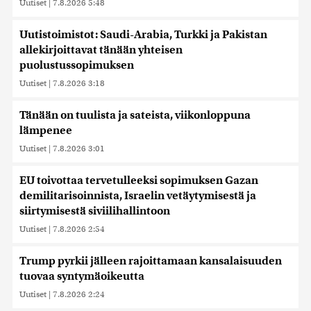
Uutiset
|
7.8.2026 5:48
Uutistoimistot: Saudi-Arabia, Turkki ja Pakistan
allekirjoittavat tänään yhteisen
puolustussopimuksen
Uutiset
|
7.8.2026 3:18
Tänään on tuulista ja sateista, viikonloppuna
lämpenee
Uutiset
|
7.8.2026 3:01
EU toivottaa tervetulleeksi sopimuksen Gazan
demilitarisoinnista, Israelin vetäytymisestä ja
siirtymisestä siviilihallintoon
Uutiset
|
7.8.2026 2:54
Trump pyrkii jälleen rajoittamaan kansalaisuuden
tuovaa syntymäoikeutta
Uutiset
|
7.8.2026 2:24