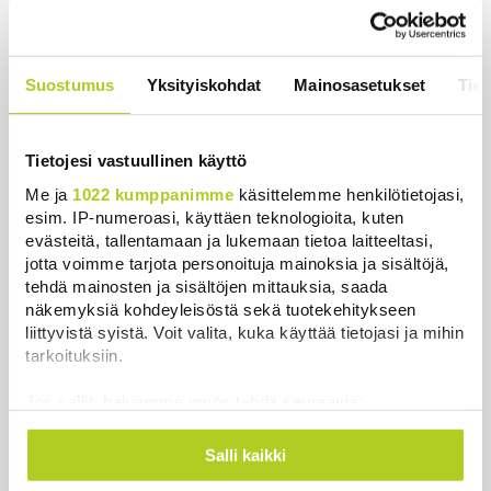
Uutiset
|
6.8.2026 0:58
Iso osa keskustaa ja kokoomusta
Suostumus
Yksityiskohdat
Mainosasetukset
Tiet
äänestäneistä on vielä katsomossa,
paljastaa Ylen mittaus – ”Eivät oikein
löydä puoluetta”
Tietojesi vastuullinen käyttö
Uutiset
|
6.8.2026 15:57
Me ja
1022 kumppanimme
käsittelemme henkilötietojasi,
esim. IP-numeroasi, käyttäen teknologioita, kuten
evästeitä, tallentamaan ja lukemaan tietoa laitteeltasi,
jotta voimme tarjota personoituja mainoksia ja sisältöjä,
tehdä mainosten ja sisältöjen mittauksia, saada
Uutiset
näkemyksiä kohdeyleisöstä sekä tuotekehitykseen
liittyvistä syistä. Voit valita, kuka käyttää tietojasi ja mihin
Uusimmat
Luetuimmat
tarkoituksiin.
Jos sallit, haluamme myös tehdä seuraavia:
Kerätä tietoja maantieteellisestä sijainnistasi,
mahdollisesti muutaman metrin tarkkuudella
Salli kaikki
Tunnistaa laitteesi skannaamalla sen