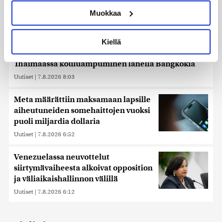
ominaispiirteitä aktiivisesti (sormenjäljen
Muokkaa
muodostaminen)
Lue lisää siitä, miten henkilötietojasi käsitellään ja miten
voit määrittää asetuksesi
tiedot-osiossa
. Voit muuttaa
Kiellä
suostumustasi tai peruuttaa sen milloin vain
evästeilmoituksessa.
Thaimaassa kouluampuminen lähellä Bangkokia
Uutiset
|
7.8.2026 8:03
Käytämme evästeitä tarjoamamme sisällön ja mainosten
räätälöimiseen, sosiaalisen median ominaisuuksien
tukemiseen ja kävijämäärämme analysoimiseen. Lisäksi
Meta määrättiin maksamaan lapsille
jaamme sosiaalisen median, mainosalan ja analytiikka-
aiheutuneiden somehaittojen vuoksi
alan kumppaneillemme tietoja siitä, miten käytät
puoli miljardia dollaria
sivustoamme. Kumppanimme voivat yhdistää näitä
Uutiset
|
7.8.2026 6:52
tietoja muihin tietoihin, joita olet antanut heille tai joita on
kerätty, kun olet käyttänyt heidän palvelujaan. Tietoja
Venezuelassa neuvottelut
saatetaan myös siirtää ulkomaille.
siirtymävaiheesta alkoivat opposition
ja väliaikaishallinnon välillä
Uutiset
|
7.8.2026 6:12