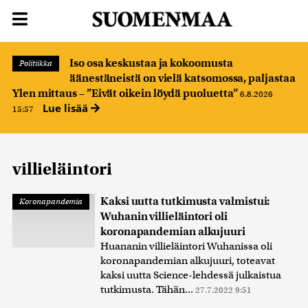
Iso osa keskustaa ja kokoomusta
Politiikka
äänestäneistä on vielä katsomossa, paljastaa
Ylen mittaus – ”Eivät oikein löydä puoluetta”
6.8.2026
Lue lisää
15:57
villieläintori
Kaksi uutta tutkimusta valmistui:
Koronapandemia
Wuhanin villieläintori oli
koronapandemian alkujuuri
Huananin villieläintori Wuhanissa oli
koronapandemian alkujuuri, toteavat
kaksi uutta Science-lehdessä julkaistua
tutkimusta. Tähän...
27.7.2022 9:51