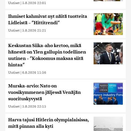
Uutiset
|
5.8.2026 22:01
Ihmiset kahmivat nyt näitä tuotteita
Lidleistä – ”Hittitrendi”
Uutiset
|
5.8.2026 21:21
Keskustan Siika-aho kertoo, mikä
hänestä on Ylen gallupin todellinen
uutinen – ”Kokoomus maksaa siitä
hintaa”
Uutiset
|
6.8.2026 11:56
Murska-arvio: Nato on
vuosikymmenen jäljessä Venäjän
suorituskyvystä
Uutiset
|
5.8.2026 22:15
Harva tajusi Hitlerin olympialaisissa,
mitä pinnan alla kyti