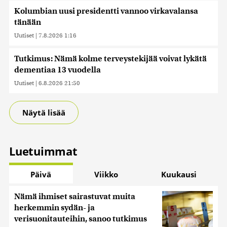
Kolumbian uusi presidentti vannoo virkavalansa
tänään
Uutiset
|
7.8.2026 1:16
Tutkimus: Nämä kolme terveystekijää voivat lykätä
dementiaa 13 vuodella
Uutiset
|
6.8.2026 21:50
Näytä lisää
Luetuimmat
Päivä
Viikko
Kuukausi
Nämä ihmiset sairastuvat muita
herkemmin sydän- ja
verisuonitauteihin, sanoo tutkimus