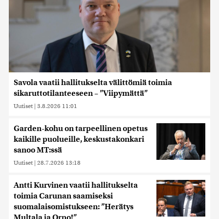
Savola vaatii hallitukselta välittömiä toimia
sikaruttotilanteeseen – ”Viipymättä”
Uutiset
|
3.8.2026 11:01
Garden-kohu on tarpeellinen opetus
kaikille puolueille, keskustakonkari
sanoo MT:ssä
Uutiset
|
28.7.2026 13:18
Antti Kurvinen vaatii hallitukselta
toimia Carunan saamiseksi
suomalaisomistukseen: ”Herätys
Multala ja Orpo!”