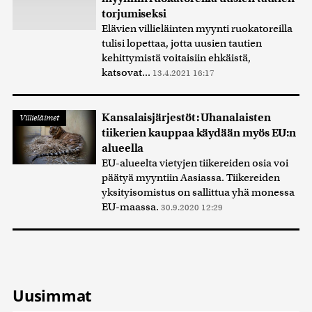
torjumiseksi
Elävien villieläinten myynti ruokatoreilla
tulisi lopettaa, jotta uusien tautien
kehittymistä voitaisiin ehkäistä,
katsovat...
13.4.2021 16:17
Kansalaisjärjestöt: Uhanalaisten
Villieläimet
tiikerien kauppaa käydään myös EU:n
alueella
EU-alueelta vietyjen tiikereiden osia voi
päätyä myyntiin Aasiassa. Tiikereiden
yksityisomistus on sallittua yhä monessa
EU-maassa.
30.9.2020 12:29
Uusimmat