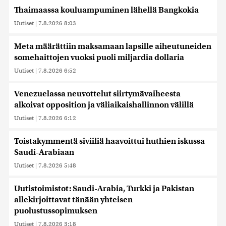
Thaimaassa kouluampuminen lähellä Bangkokia
Uutiset
|
7.8.2026 8:03
Meta määrättiin maksamaan lapsille aiheutuneiden
somehaittojen vuoksi puoli miljardia dollaria
Uutiset
|
7.8.2026 6:52
Venezuelassa neuvottelut siirtymävaiheesta
alkoivat opposition ja väliaikaishallinnon välillä
Uutiset
|
7.8.2026 6:12
Toistakymmentä siviiliä haavoittui huthien iskussa
Saudi-Arabiaan
Uutiset
|
7.8.2026 5:48
Uutistoimistot: Saudi-Arabia, Turkki ja Pakistan
allekirjoittavat tänään yhteisen
puolustussopimuksen
Uutiset
|
7.8.2026 3:18