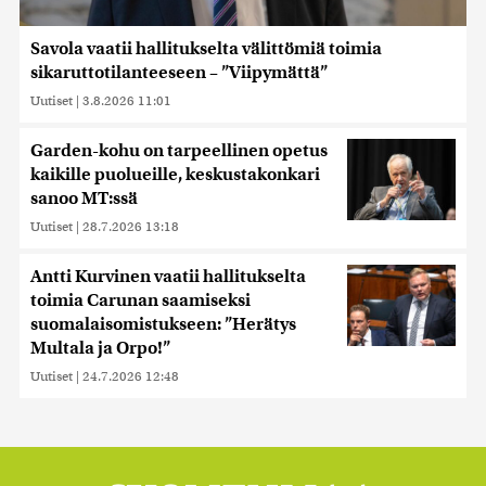
Savola vaatii hallitukselta välittömiä toimia
sikaruttotilanteeseen – ”Viipymättä”
Uutiset
|
3.8.2026 11:01
Garden-kohu on tarpeellinen opetus
kaikille puolueille, keskustakonkari
sanoo MT:ssä
Uutiset
|
28.7.2026 13:18
Antti Kurvinen vaatii hallitukselta
toimia Carunan saamiseksi
suomalaisomistukseen: ”Herätys
Multala ja Orpo!”
Uutiset
|
24.7.2026 12:48