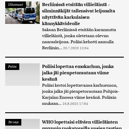
Berliinissä etsitään villieläintä –
Ulkomaat
silminnäkijät tallensivat leijonalta
näyttävän karkulaisen
kännykkävideolle
Saksan Berliinissä etsitään karannutta
villieläintä, jonka oletetaan olevan
naarasleijona. Poliisi kehotti aamulla
Berliinin...
20.7.2023 12:04
Poliisi lopettaa emokarhun, jonka
Poliisi
jalka jäi pienpetorautaan viime
kesänä
Poliisi kertoi lopettavansa karhuemon,
jonka jalka jäi pienpetorautaan Pohjois-
Karjalan Enossa viime kesänä. Poliisin
mukaan...
16.8.2022 17:04
WHO lopettaisi elävien villieläinten
Terveys
myynnin ruokatoreilla uusien tautien