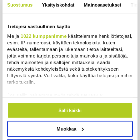
Uutiset
|
3.8.2026 21:46
Suostumus
Yksityiskohdat
Mainosasetukset
Tiet
Kuin kauhuelokuvasta – Oletko
kuullut Etelämantereen
Tietojesi vastuullinen käyttö
Veriputouksesta?
Me ja
1022 kumppanimme
käsittelemme henkilötietojasi,
Uutiset
|
5.8.2026 23:00
esim. IP-numeroasi, käyttäen teknologioita, kuten
evästeitä, tallentamaan ja lukemaan tietoa laitteeltasi,
Reuters: FBI aloitti yhteistyön Kiinan
jotta voimme tarjota personoituja mainoksia ja sisältöjä,
ja Venäjän kanssa, kriitikot
tehdä mainosten ja sisältöjen mittauksia, saada
huolissaan – ”Loistava peiterooli”
näkemyksiä kohdeyleisöstä sekä tuotekehitykseen
Uutiset
|
5.8.2026 22:07
liittyvistä syistä. Voit valita, kuka käyttää tietojasi ja mihin
tarkoituksiin.
Khamenein kanssa viestiminen on
Jos sallit, haluamme myös tehdä seuraavia:
vaikeaa, sanoo Iranin presidentti
Kerätä tietoja maantieteellisestä sijainnistasi,
Uutiset
|
6.8.2026 0:58
mahdollisesti muutaman metrin tarkkuudella
Salli kaikki
Tunnistaa laitteesi skannaamalla sen
Juutalainen miekkailija voitti
ominaispiirteitä aktiivisesti (sormenjäljen
natseille mitalin ja kohotti kätensä
Muokkaa
muodostaminen)
Hitler-tervehdykseen – Miksi
Lue lisää siitä, miten henkilötietojasi käsitellään ja miten