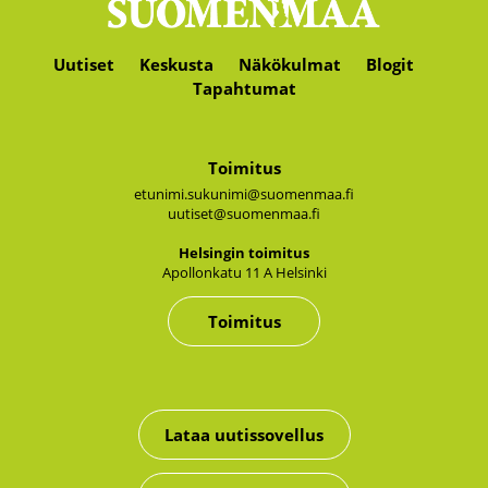
Uutiset
Keskusta
Näkökulmat
Blogit
Tapahtumat
Toimitus
etunimi.sukunimi@suomenmaa.fi
uutiset@suomenmaa.fi
Hel­sin­gin toi­mi­tus
Apol­lon­ka­tu 11 A Hel­sin­ki
Toimitus
Lataa uutissovellus