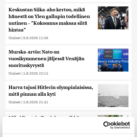
Keskustan Siika-aho kertoo, mikä
hänestä on Ylen gallupin todellinen
uutinen – ”Kokoomus maksaa siitä
hintaa”
Uutiset
|
6.8.2026 11:56
Murska-arvio: Nato on
vuosikymmenen jäljessä Venäjän
suorituskyvystä
Uutiset
|
5.8.2026 22:15
Harva tajusi Hitlerin olympialaisissa,
mitä pinnan alla kyti
Uutiset
|
5.8.2026 21:41
Miksi Ruotsin Daniel on pelkkä
prinssi, mutta Norjan Mette-Marit on
kruununprinsessa?