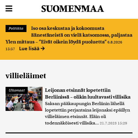
Iso osa keskustaa ja kokoomusta
Politiikka
äänestäneistä on vielä katsomossa, paljastaa
Ylen mittaus – ”Eivät oikein löydä puoluetta”
6.8.2026
Lue lisää
15:57
villieläimet
Leijonan etsinnät lopetettiin
Ulkomaat
Berliinissä – olikin luultavasti villisika
Saksan pääkaupungin Berliinin lähellä
lopetettiin perjantaina leijonaksi epäillyn
villieläimen etsinnät. Eläin oli
todennäköisesti villisika...
21.7.2023 15:29