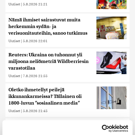
Uutiset
|
5.8.2026 21:21
Nämä ihmiset sairastuvat muita
herkemmin sydän- ja
verisuonitauteihin, sanoo tutkimus
Uutiset
|
5.8.2026 22:01
Reuters: Ukraina on tuhonnut yli
miljoona neliömetriä Wildberriesin
varastotilaa
Uutiset
|
7.8.2026 21:55
Oletko ihmetellyt peilejä
ikkunankarmeissa? Tällainen oli
1800-luvun ”sosiaalinen media”
Uutiset
|
5.8.2026 21:45
Keskustan Siika-aho kertoo, mikä
hänestä on Ylen gallupin todellinen