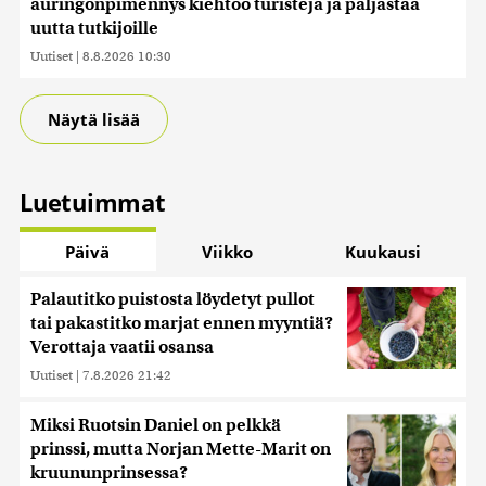
auringonpimennys kiehtoo turisteja ja paljastaa
uutta tutkijoille
Uutiset
|
8.8.2026 10:30
Näytä lisää
Luetuimmat
Päivä
Viikko
Kuukausi
Palautitko puistosta löydetyt pullot
tai pakastitko marjat ennen myyntiä?
Verottaja vaatii osansa
Uutiset
|
7.8.2026 21:42
Miksi Ruotsin Daniel on pelkkä
prinssi, mutta Norjan Mette-Marit on
kruununprinsessa?