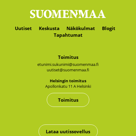
Uutiset
Keskusta
Näkökulmat
Blogit
Tapahtumat
Toimitus
etunimi.sukunimi@suomenmaa.fi
uutiset@suomenmaa.fi
Hel­sin­gin toi­mi­tus
Apol­lon­ka­tu 11 A Hel­sin­ki
Toimitus
Lataa uutissovellus