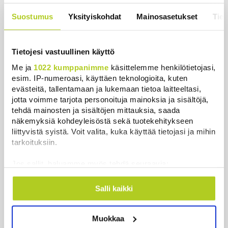
uutinen – ”Kokoomus maksaa siitä
hintaa”
Suostumus
Yksityiskohdat
Mainosasetukset
Tiet
Uutiset
|
6.8.2026 11:56
Tietojesi vastuullinen käyttö
Me ja
1022 kumppanimme
käsittelemme henkilötietojasi,
esim. IP-numeroasi, käyttäen teknologioita, kuten
Uutiset
evästeitä, tallentamaan ja lukemaan tietoa laitteeltasi,
jotta voimme tarjota personoituja mainoksia ja sisältöjä,
tehdä mainosten ja sisältöjen mittauksia, saada
Uusimmat
Luetuimmat
näkemyksiä kohdeyleisöstä sekä tuotekehitykseen
liittyvistä syistä. Voit valita, kuka käyttää tietojasi ja mihin
tarkoituksiin.
Jos sallit, haluamme myös tehdä seuraavia:
Kerätä tietoja maantieteellisestä sijainnistasi,
mahdollisesti muutaman metrin tarkkuudella
Salli kaikki
Tunnistaa laitteesi skannaamalla sen
ominaispiirteitä aktiivisesti (sormenjäljen
Muokkaa
muodostaminen)