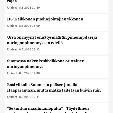
rajaa
Uutiset
|
8.8.2026 14:40
HS: Kaikkonen puoluejohtajien ykkönen
Uutiset
|
8.8.2026 13:09
Ursa on myynyt ennätysmäärän pimennyslaseja
auringonpimennyksen edellä
Uutiset
|
8.8.2026 11:31
Suomessa näkyy keskiviikkona osittainen
auringonpimennys
Uutiset
|
8.8.2026 11:30
Ensi viikolla Suomesta pääsee junalla
Haaparantaan, mutta matka taitetaan kuivin suin
Uutiset
|
8.8.2026 10:44
”Se tuntuu maailmanlopulta” – Täydellinen