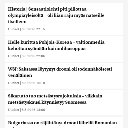
Historia | Sensaatiolehti piti piilottaa
olympiayleisöltä – oli liian raju myös natseille
itselleen
Uutiset
|
8.8.2026 22:15
Helle kurittaa Pohjois-Koreaa – valtionmedia
kehottaa syömään koiranlihasoppaa
Uutiset
|
8.8.2026 22:06
WSJ: Saksassa löytynyt drooni oli todennäköisesti
venäläinen
Uutiset
|
8.8.2026 16:19
Sikarutto tuo metsästysrajoituksia – vilkkain
metsästyskausi käynnistyy Suomessa
Uutiset
|
8.8.2026 15:00
Bulgariassa on räjähtänyt drooni lähellä Romanian