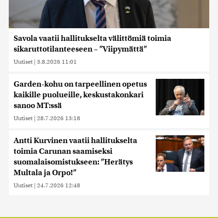
Savola vaatii hallitukselta välittömiä toimia
sikaruttotilanteeseen – ”Viipymättä”
Uutiset
|
3.8.2026 11:01
Garden-kohu on tarpeellinen opetus
kaikille puolueille, keskustakonkari
sanoo MT:ssä
Uutiset
|
28.7.2026 13:18
Antti Kurvinen vaatii hallitukselta
toimia Carunan saamiseksi
suomalaisomistukseen: ”Herätys
Multala ja Orpo!”
Uutiset
|
24.7.2026 12:48