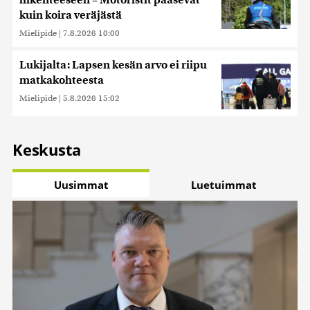
liikenteeseen – Motoristit pääsevät
kuin koira veräjästä
Mielipide
|
7.8.2026 10:00
Lukijalta: Lapsen kesän arvo ei riipu
matkakohteesta
Mielipide
|
5.8.2026 15:02
Keskusta
Uusimmat
Luetuimmat