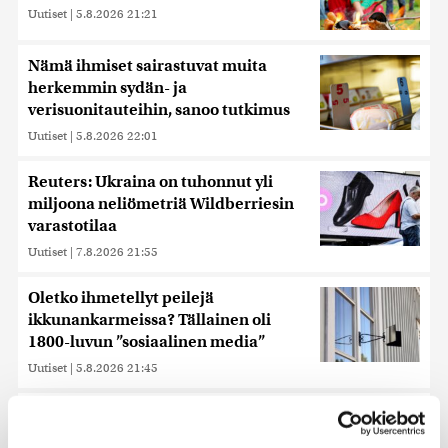
Uutiset
|
5.8.2026 21:21
Nämä ihmiset sairastuvat muita
herkemmin sydän- ja
verisuonitauteihin, sanoo tutkimus
Uutiset
|
5.8.2026 22:01
Reuters: Ukraina on tuhonnut yli
miljoona neliömetriä Wildberriesin
varastotilaa
Uutiset
|
7.8.2026 21:55
Oletko ihmetellyt peilejä
ikkunankarmeissa? Tällainen oli
1800-luvun ”sosiaalinen media”
Uutiset
|
5.8.2026 21:45
Keskustan Siika-aho kertoo, mikä
hänestä on Ylen gallupin todellinen