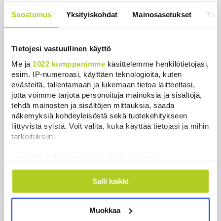
uutinen – ”Kokoomus maksaa siitä
Suostumus
Yksityiskohdat
Mainosasetukset
Tiet
hintaa”
Uutiset
|
6.8.2026 11:56
Tietojesi vastuullinen käyttö
Me ja
1022 kumppanimme
käsittelemme henkilötietojasi,
esim. IP-numeroasi, käyttäen teknologioita, kuten
Uutiset
evästeitä, tallentamaan ja lukemaan tietoa laitteeltasi,
jotta voimme tarjota personoituja mainoksia ja sisältöjä,
tehdä mainosten ja sisältöjen mittauksia, saada
Uusimmat
Luetuimmat
näkemyksiä kohdeyleisöstä sekä tuotekehitykseen
liittyvistä syistä. Voit valita, kuka käyttää tietojasi ja mihin
tarkoituksiin.
Jos sallit, haluamme myös tehdä seuraavia:
Kerätä tietoja maantieteellisestä sijainnistasi,
mahdollisesti muutaman metrin tarkkuudella
Salli kaikki
Tunnistaa laitteesi skannaamalla sen
ominaispiirteitä aktiivisesti (sormenjäljen
Muokkaa
muodostaminen)