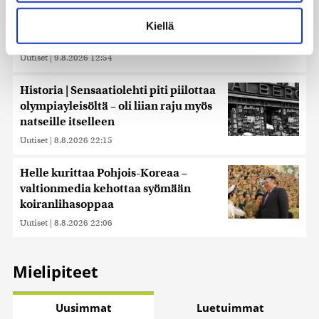
Lue lisää siitä, miten henkilötietojasi käsitellään ja miten
voit määrittää asetuksesi
tiedot-osiossa
. Voit muuttaa
Essee: Putinin Venäjä ammentaa panslavismin
Kiellä
suostumustasi tai peruuttaa sen milloin vain
perinteestä
evästeilmoituksessa.
Uutiset
|
9.8.2026 12:54
Käytämme evästeitä tarjoamamme sisällön ja mainosten
Historia | Sensaatiolehti piti piilottaa
räätälöimiseen, sosiaalisen median ominaisuuksien
olympiayleisöltä – oli liian raju myös
tukemiseen ja kävijämäärämme analysoimiseen. Lisäksi
natseille itselleen
jaamme sosiaalisen median, mainosalan ja analytiikka-
alan kumppaneillemme tietoja siitä, miten käytät
Uutiset
|
8.8.2026 22:15
sivustoamme. Kumppanimme voivat yhdistää näitä
tietoja muihin tietoihin, joita olet antanut heille tai joita on
Helle kurittaa Pohjois-Koreaa –
kerätty, kun olet käyttänyt heidän palvelujaan. Tietoja
valtionmedia kehottaa syömään
saatetaan myös siirtää ulkomaille.
koiranlihasoppaa
Uutiset
|
8.8.2026 22:06
Mielipiteet
Uusimmat
Luetuimmat