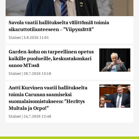
Savola vaatii hallitukselta välittömiä toimia
sikaruttotilanteeseen – ”Viipymättä”
Uutiset
|
3.8.2026 11:01
Garden-kohu on tarpeellinen opetus
kaikille puolueille, keskustakonkari
sanoo MT:ssä
Uutiset
|
28.7.2026 13:18
Antti Kurvinen vaatii hallitukselta
toimia Carunan saamiseksi
suomalaisomistukseen: ”Herätys
Multala ja Orpo!”
Uutiset
|
24.7.2026 12:48