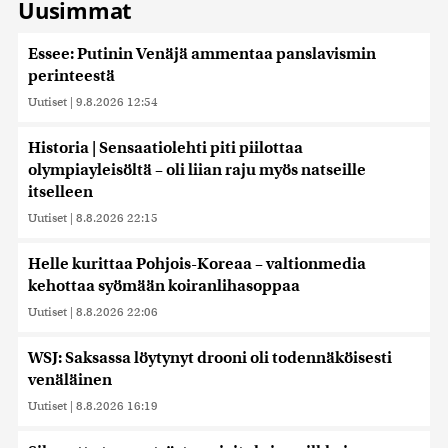
Uusimmat
Essee: Putinin Venäjä ammentaa panslavismin
perinteestä
Uutiset
|
9.8.2026 12:54
Historia | Sensaatiolehti piti piilottaa
olympiayleisöltä – oli liian raju myös natseille
itselleen
Uutiset
|
8.8.2026 22:15
Helle kurittaa Pohjois-Koreaa – valtionmedia
kehottaa syömään koiranlihasoppaa
Uutiset
|
8.8.2026 22:06
WSJ: Saksassa löytynyt drooni oli todennäköisesti
venäläinen
Uutiset
|
8.8.2026 16:19