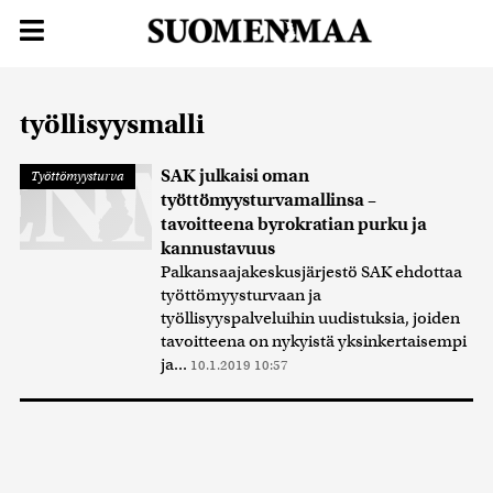
työllisyysmalli
SAK julkaisi oman
Työttömyysturva
työttömyysturvamallinsa –
tavoitteena byrokratian purku ja
kannustavuus
Palkansaajakeskusjärjestö SAK ehdottaa
työttömyysturvaan ja
työllisyyspalveluihin uudistuksia, joiden
tavoitteena on nykyistä yksinkertaisempi
ja...
10.1.2019 10:57