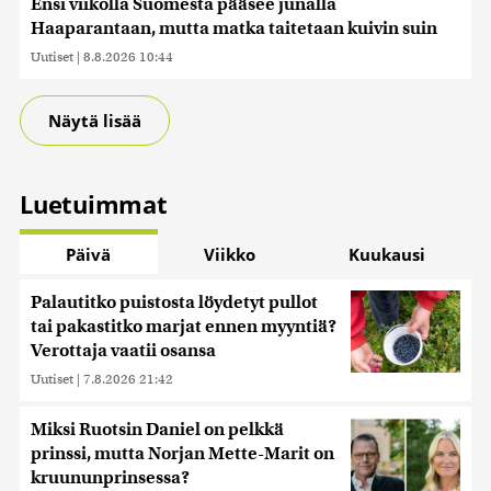
Ensi viikolla Suomesta pääsee junalla
Haaparantaan, mutta matka taitetaan kuivin suin
Uutiset
|
8.8.2026 10:44
Näytä lisää
Luetuimmat
Päivä
Viikko
Kuukausi
Palautitko puistosta löydetyt pullot
tai pakastitko marjat ennen myyntiä?
Verottaja vaatii osansa
Uutiset
|
7.8.2026 21:42
Miksi Ruotsin Daniel on pelkkä
prinssi, mutta Norjan Mette-Marit on
kruununprinsessa?