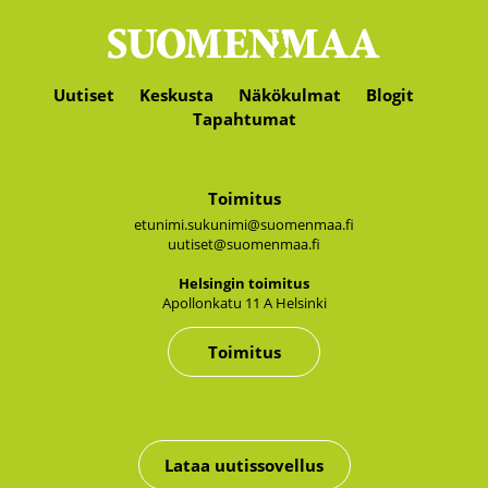
Uutiset
Keskusta
Näkökulmat
Blogit
Tapahtumat
Toimitus
etunimi.sukunimi@suomenmaa.fi
uutiset@suomenmaa.fi
Hel­sin­gin toi­mi­tus
Apol­lon­ka­tu 11 A Hel­sin­ki
Toimitus
Lataa uutissovellus