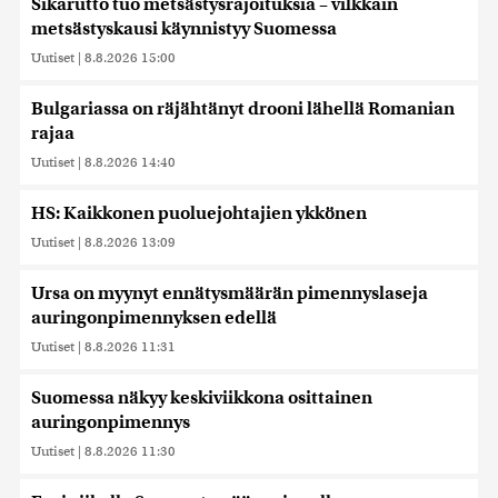
Sikarutto tuo metsästysrajoituksia – vilkkain
metsästyskausi käynnistyy Suomessa
Uutiset
|
8.8.2026 15:00
Bulgariassa on räjähtänyt drooni lähellä Romanian
rajaa
Uutiset
|
8.8.2026 14:40
HS: Kaikkonen puoluejohtajien ykkönen
Uutiset
|
8.8.2026 13:09
Ursa on myynyt ennätysmäärän pimennyslaseja
auringonpimennyksen edellä
Uutiset
|
8.8.2026 11:31
Suomessa näkyy keskiviikkona osittainen
auringonpimennys
Uutiset
|
8.8.2026 11:30