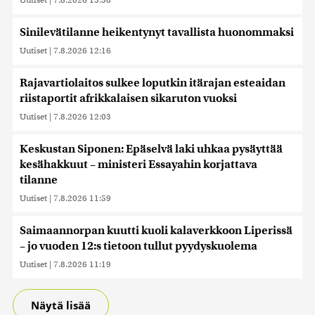
Sinilevätilanne heikentynyt tavallista huonommaksi
Uutiset
|
7.8.2026 12:16
Rajavartiolaitos sulkee loputkin itärajan esteaidan
riistaportit afrikkalaisen sikaruton vuoksi
Uutiset
|
7.8.2026 12:03
Keskustan Siponen: Epäselvä laki uhkaa pysäyttää
kesähakkuut – ministeri Essayahin korjattava
tilanne
Uutiset
|
7.8.2026 11:59
Saimaannorpan kuutti kuoli kalaverkkoon Liperissä
– jo vuoden 12:s tietoon tullut pyydyskuolema
Uutiset
|
7.8.2026 11:19
Näytä lisää