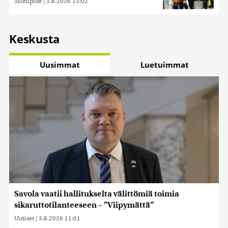
Mielipide
|
5.8.2026 15:02
Keskusta
Uusimmat
Luetuimmat
Savola vaatii hallitukselta välittömiä toimia
sikaruttotilanteeseen – ”Viipymättä”
Uutiset
|
3.8.2026 11:01