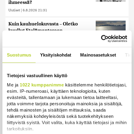
ihmeessä?
Uutiset
|
6.8.2026 21:31
Kuin kauhuelokuvasta – Oletko
kuullut Etelämantereen
Veriputouksesta?
Uutiset
|
5.8.2026 23:00
Suostumus
Yksityiskohdat
Mainosasetukset
Tiet
Reuters: FBI aloitti yhteistyön Kiinan
ja Venäjän kanssa, kriitikot
huolissaan – ”Loistava peiterooli”
Tietojesi vastuullinen käyttö
Uutiset
|
5.8.2026 22:07
Me ja
1022 kumppanimme
käsittelemme henkilötietojasi,
esim. IP-numeroasi, käyttäen teknologioita, kuten
Khamenein kanssa viestiminen on
evästeitä, tallentamaan ja lukemaan tietoa laitteeltasi,
vaikeaa, sanoo Iranin presidentti
jotta voimme tarjota personoituja mainoksia ja sisältöjä,
Uutiset
|
6.8.2026 0:58
tehdä mainosten ja sisältöjen mittauksia, saada
näkemyksiä kohdeyleisöstä sekä tuotekehitykseen
liittyvistä syistä. Voit valita, kuka käyttää tietojasi ja mihin
tarkoituksiin.