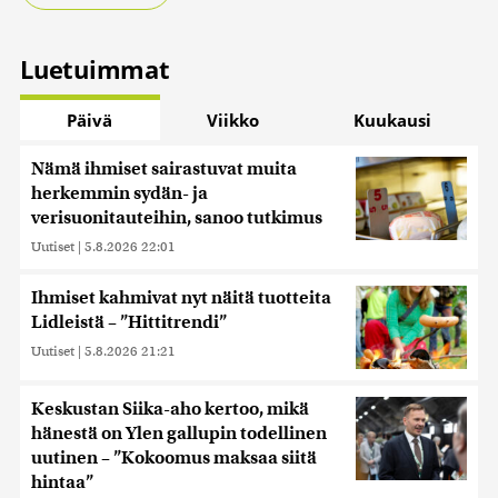
Luetuimmat
Päivä
Viikko
Kuukausi
Nämä ihmiset sairastuvat muita
herkemmin sydän- ja
verisuonitauteihin, sanoo tutkimus
Uutiset
|
5.8.2026 22:01
Ihmiset kahmivat nyt näitä tuotteita
Lidleistä – ”Hittitrendi”
Uutiset
|
5.8.2026 21:21
Keskustan Siika-aho kertoo, mikä
hänestä on Ylen gallupin todellinen
uutinen – ”Kokoomus maksaa siitä
hintaa”