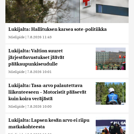
Lukijalta: Hallituksen karsea sote-politiikka
Mielipide
|
7.8.2026 11:43
Lukijalta: Valtion suuret
järjestöavustukset jäävät
pääkaupunkiseudulle
Mielipide
|
7.8.2026 10:01
Lukijalta: Tasa-arvo palautettava
liikenteeseen – Motoristit pääsevät
kuin koira veräjästä
Mielipide
|
7.8.2026 10:00
Lukijalta: Lapsen kesän arvo ei riipu
matkakohteesta