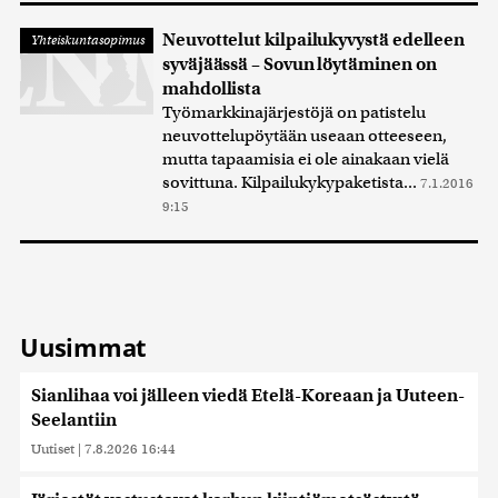
Neuvottelut kilpailukyvystä edelleen
Yhteiskuntasopimus
syväjäässä – Sovun löytäminen on
mahdollista
Työmarkkinajärjestöjä on patistelu
neuvottelupöytään useaan otteeseen,
mutta tapaamisia ei ole ainakaan vielä
sovittuna. Kilpailukykypaketista...
7.1.2016
9:15
Uusimmat
Sianlihaa voi jälleen viedä Etelä-Koreaan ja Uuteen-
Seelantiin
Uutiset
|
7.8.2026 16:44