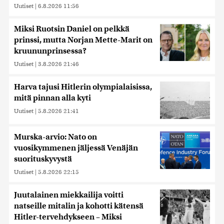
Uutiset
|
6.8.2026 11:56
Miksi Ruotsin Daniel on pelkkä
prinssi, mutta Norjan Mette-Marit on
kruununprinsessa?
Uutiset
|
3.8.2026 21:46
Harva tajusi Hitlerin olympialaisissa,
mitä pinnan alla kyti
Uutiset
|
5.8.2026 21:41
Murska-arvio: Nato on
vuosikymmenen jäljessä Venäjän
suorituskyvystä
Uutiset
|
5.8.2026 22:15
Juutalainen miekkailija voitti
natseille mitalin ja kohotti kätensä
Hitler-tervehdykseen – Miksi