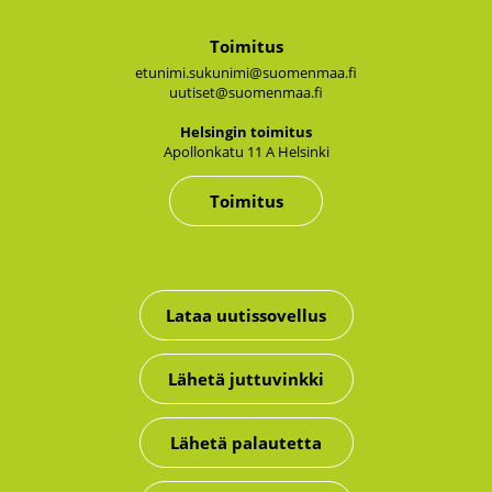
Toimitus
etunimi.sukunimi@suomenmaa.fi
uutiset@suomenmaa.fi
Hel­sin­gin toi­mi­tus
Apol­lon­ka­tu 11 A Hel­sin­ki
Toimitus
Lataa uutissovellus
Lähetä juttuvinkki
Lähetä palautetta