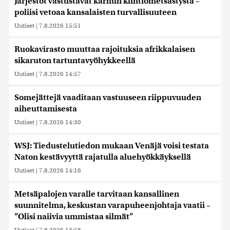
Järjestöt vastustavat karhun kiintiömetsästystä –
poliisi vetoaa kansalaisten turvallisuuteen
Uutiset
|
7.8.2026 15:51
Ruokavirasto muuttaa rajoituksia afrikkalaisen
sikaruton tartuntavyöhykkeellä
Uutiset
|
7.8.2026 14:57
Somejättejä vaaditaan vastuuseen riippuvuuden
aiheuttamisesta
Uutiset
|
7.8.2026 14:30
WSJ: Tiedustelutiedon mukaan Venäjä voisi testata
Naton kestävyyttä rajatulla aluehyökkäyksellä
Uutiset
|
7.8.2026 14:16
Metsäpalojen varalle tarvitaan kansallinen
suunnitelma, keskustan varapuheenjohtaja vaatii –
”Olisi naiivia ummistaa silmät”
Uutiset
|
7.8.2026 13:58