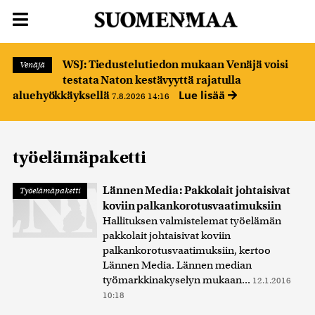
WSJ: Tiedustelutiedon mukaan Venäjä voisi
Venäjä
testata Naton kestävyyttä rajatulla
Lue lisää
aluehyökkäyksellä
7.8.2026 14:16
työelämäpaketti
Lännen Media: Pakkolait johtaisivat
Työelämäpaketti
koviin palkankorotusvaatimuksiin
Hallituksen valmistelemat työelämän
pakkolait johtaisivat koviin
palkankorotusvaatimuksiin, kertoo
Lännen Media. Lännen median
työmarkkinakyselyn mukaan...
12.1.2016
10:18