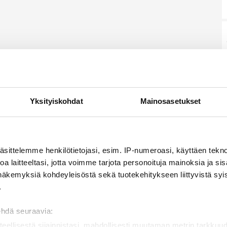
Yksityiskohdat
Mainosasetukset
äsittelemme henkilötietojasi, esim. IP-numeroasi, käyttäen teknol
a laitteeltasi, jotta voimme tarjota personoituja mainoksia ja sis
näkemyksiä kohdeyleisöstä sekä tuotekehitykseen liittyvistä syist
.
ehdä seuraavia:
teellisestä sijainnistasi, mahdollisesti muutaman metrin tarkkuud