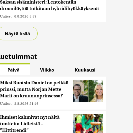
Saksan sisäministeri: Lentokentän
droonilöytöä tutkitaan hybridihyökkäyksenä
Uutiset
|
6.8.2026 5:59
Näytä lisää
Luetuimmat
Päivä
Viikko
Kuukausi
Miksi Ruotsin Daniel on pelkkä
prinssi, mutta Norjan Mette-
Marit on kruununprinsessa?
Uutiset
|
3.8.2026 21:46
Ihmiset kahmivat nyt näitä
tuotteita Lidleistä –
”Hittitrendi”