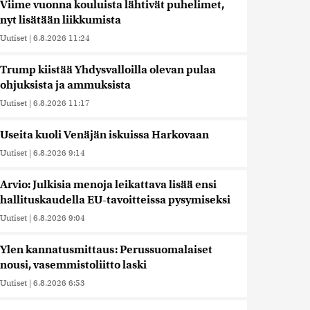
Viime vuonna kouluista lähtivät puhelimet,
nyt lisätään liikkumista
Uutiset
|
6.8.2026 11:24
Trump kiistää Yhdysvalloilla olevan pulaa
ohjuksista ja ammuksista
Uutiset
|
6.8.2026 11:17
Useita kuoli Venäjän iskuissa Harkovaan
Uutiset
|
6.8.2026 9:14
Arvio: Julkisia menoja leikattava lisää ensi
hallituskaudella EU-tavoitteissa pysymiseksi
Uutiset
|
6.8.2026 9:04
Ylen kannatusmittaus: Perussuomalaiset
nousi, vasemmistoliitto laski
Uutiset
|
6.8.2026 6:53