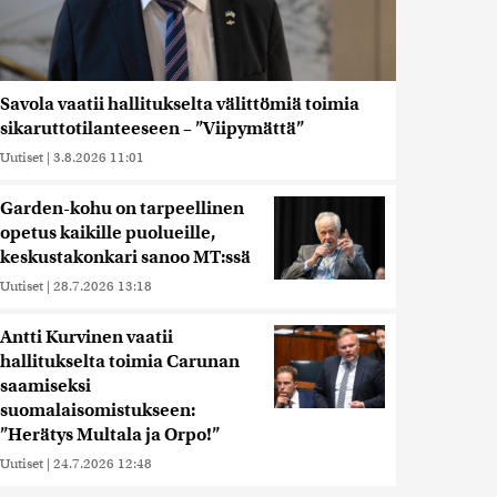
Savola vaatii hallitukselta välittömiä toimia
sikaruttotilanteeseen – ”Viipymättä”
Uutiset
|
3.8.2026 11:01
Garden-kohu on tarpeellinen
opetus kaikille puolueille,
keskustakonkari sanoo MT:ssä
Uutiset
|
28.7.2026 13:18
Antti Kurvinen vaatii
hallitukselta toimia Carunan
saamiseksi
suomalaisomistukseen:
”Herätys Multala ja Orpo!”
Uutiset
|
24.7.2026 12:48