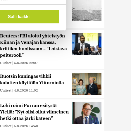
Harva tajusi Hitlerin
ostaminen)
olympialaisissa, mitä pinnan
ossa
. Voit muuttaa
alla kyti
Salli kaikki
Uutiset
|
5.8.2026 21:41
 ominaisuuksien tukemiseen
Reuters: FBI aloitti yhteistyön
Kiinan ja Venäjän kanssa,
tiikka-alan
kriitikot huolissaan – ”Loistava
ietoja muihin tietoihin, joita
peiterooli”
 myös siirtää ulkomaille.
Uutiset
|
5.8.2026 22:07
Ruotsin kuningas vihkii
kalatien käyttöön Ylitorniolla
Uutiset
|
4.8.2026 11:02
Lohi roimi Purran esitystä
Ylellä: ”Nyt olisi ollut viimeinen
hetki ottaa järki käteen”
Uutiset
|
5.8.2026 14:40