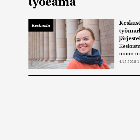
työeämä
Keskust
Keskusta
työmark
järjeste
Keskusta
muun mua
4.12.2018 1