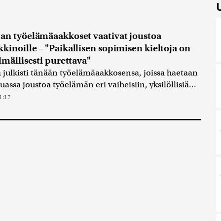
an työelämäaakkoset vaativat joustoa
kinoille – "Paikallisen sopimisen kieltoja on
lmällisesti purettava"
 julkisti tänään työelämäaakkosensa, joissa haetaan
ssa joustoa työelämän eri vaiheisiin, yksilöllisiä...
1:17