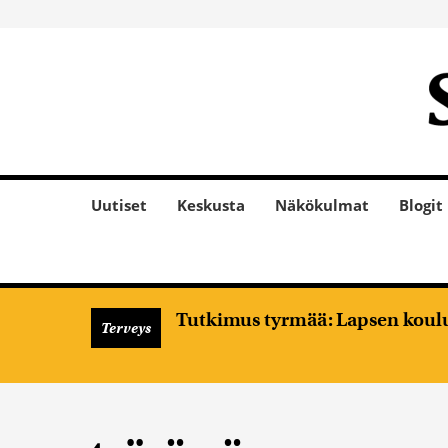
Uutiset
Keskusta
Näkökulmat
Blogit
Tutkimus tyrmää: Lapsen koulume
Terveys