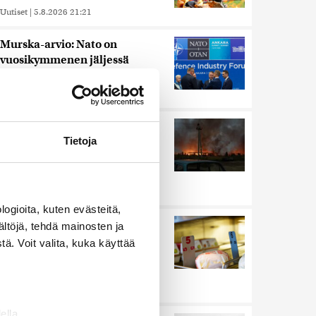
Uutiset
|
5.8.2026 21:21
Murska-arvio: Nato on
vuosikymmenen jäljessä
Venäjän suorituskyvystä
Uutiset
|
5.8.2026 22:15
Ukrainan mukaan yhtään
Tietoja
Venäjän ohjusta ei kyetty
pudottamaan iskussa, jossa
kuoli toistakymmentä ihmistä
Uutiset
|
5.8.2026 9:21
ogioita, kuten evästeitä,
Nämä ihmiset sairastuvat
ältöjä, tehdä mainosten ja
muita herkemmin sydän- ja
ä. Voit valita, kuka käyttää
verisuonitauteihin, sanoo
tutkimus
Uutiset
|
5.8.2026 22:01
ella