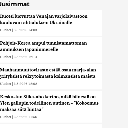
Uusimmat
Ruotsi luovuttaa Venäjän varjolaivastoon
kuuluvan rahtialuksen Ukrainalle
Uutiset
|
6.8.2026 14:03
Pohjois-Korea ampui tunnistamattoman
ammuksen Japaninmerelle
Uutiset
|
6.8.2026 12:14
Maahanmuuttovirasto estää osaa marja-alan
yrityksistä rekrytoimasta kolmansista maista
Uutiset
|
6.8.2026 12:02
Keskustan Siika-aho kertoo, mikä hänestä on
Ylen gallupin todellinen uutinen – ”Kokoomus
maksaa siitä hintaa”
Uutiset
|
6.8.2026 11:56