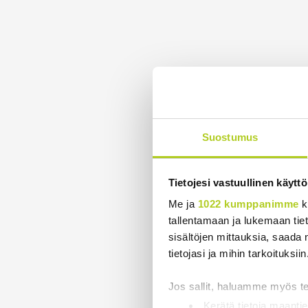
Suostumus
Tietojesi vastuullinen käyttö
Me ja
1022 kumppanimme
k
tallentamaan ja lukemaan tieto
sisältöjen mittauksia, saada 
tietojasi ja mihin tarkoituksiin
Jos sallit, haluamme myös t
Kerätä tietoja maantie