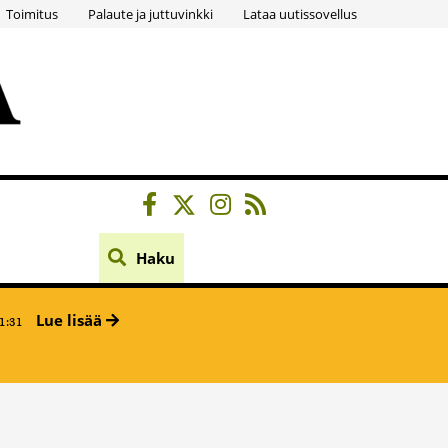
Toimitus
Palaute ja juttuvinkki
Lataa uutissovellus
Haku
Lue lisää
1:31