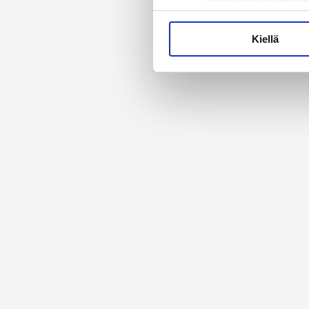
Tunnistaa laitteesi s
Lue lisää siitä, miten henkilö
Kiellä
suostumustasi tai peruuttaa 
Käytämme evästeitä tarjoama
ja kävijämäärämme analysoim
kumppaneillemme tietoja siitä
olet antanut heille tai joita 