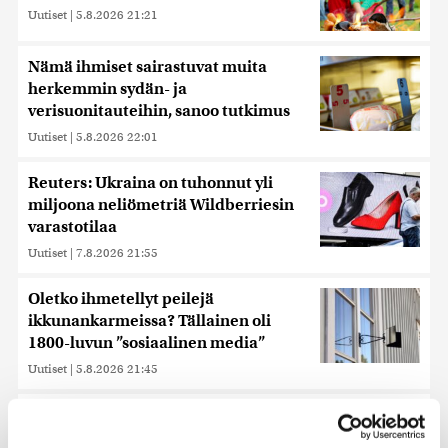
Uutiset
|
5.8.2026 21:21
Nämä ihmiset sairastuvat muita
herkemmin sydän- ja
verisuonitauteihin, sanoo tutkimus
Uutiset
|
5.8.2026 22:01
Reuters: Ukraina on tuhonnut yli
miljoona neliömetriä Wildberriesin
varastotilaa
Uutiset
|
7.8.2026 21:55
Oletko ihmetellyt peilejä
ikkunankarmeissa? Tällainen oli
1800-luvun ”sosiaalinen media”
Uutiset
|
5.8.2026 21:45
Keskustan Siika-aho kertoo, mikä
hänestä on Ylen gallupin todellinen