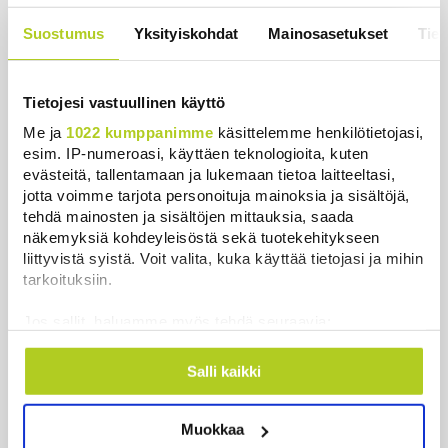
uutinen – ”Kokoomus maksaa siitä
hintaa”
Suostumus
Yksityiskohdat
Mainosasetukset
Tiet
Uutiset
|
6.8.2026 11:56
Tietojesi vastuullinen käyttö
Me ja
1022 kumppanimme
käsittelemme henkilötietojasi,
esim. IP-numeroasi, käyttäen teknologioita, kuten
Uutiset
evästeitä, tallentamaan ja lukemaan tietoa laitteeltasi,
jotta voimme tarjota personoituja mainoksia ja sisältöjä,
tehdä mainosten ja sisältöjen mittauksia, saada
Uusimmat
Luetuimmat
näkemyksiä kohdeyleisöstä sekä tuotekehitykseen
liittyvistä syistä. Voit valita, kuka käyttää tietojasi ja mihin
tarkoituksiin.
Jos sallit, haluamme myös tehdä seuraavia:
Kerätä tietoja maantieteellisestä sijainnistasi,
mahdollisesti muutaman metrin tarkkuudella
Salli kaikki
Tunnistaa laitteesi skannaamalla sen
ominaispiirteitä aktiivisesti (sormenjäljen
Muokkaa
muodostaminen)