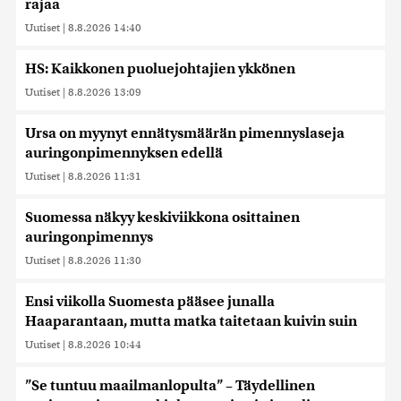
rajaa
Uutiset
|
8.8.2026 14:40
HS: Kaikkonen puoluejohtajien ykkönen
Uutiset
|
8.8.2026 13:09
Ursa on myynyt ennätysmäärän pimennyslaseja
auringonpimennyksen edellä
Uutiset
|
8.8.2026 11:31
Suomessa näkyy keskiviikkona osittainen
auringonpimennys
Uutiset
|
8.8.2026 11:30
Ensi viikolla Suomesta pääsee junalla
Haaparantaan, mutta matka taitetaan kuivin suin
Uutiset
|
8.8.2026 10:44
”Se tuntuu maailmanlopulta” – Täydellinen