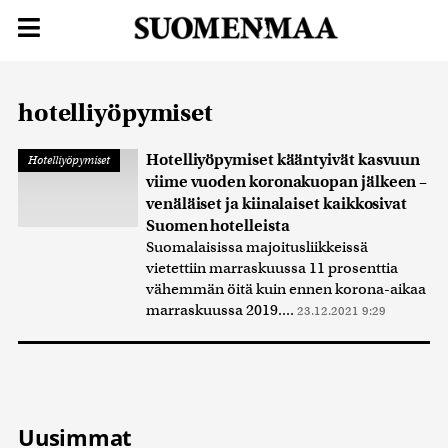
hotelliyöpymiset
Hotelliyöpymiset kääntyivät kasvuun
Hotelliyöpymiset
viime vuoden koronakuopan jälkeen –
venäläiset ja kiinalaiset kaikkosivat
Suomen hotelleista
Suomalaisissa majoitusliikkeissä
vietettiin marraskuussa 11 prosenttia
vähemmän öitä kuin ennen korona-aikaa
marraskuussa 2019....
23.12.2021 9:29
Uusimmat