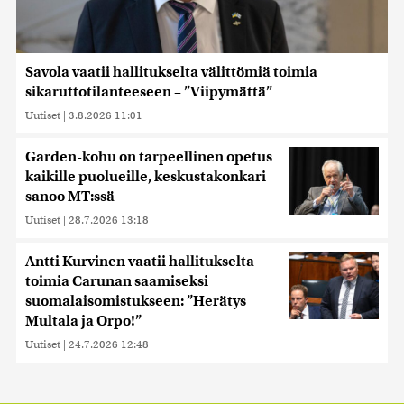
Savola vaatii hallitukselta välittömiä toimia
sikaruttotilanteeseen – ”Viipymättä”
Uutiset
|
3.8.2026 11:01
Garden-kohu on tarpeellinen opetus
kaikille puolueille, keskustakonkari
sanoo MT:ssä
Uutiset
|
28.7.2026 13:18
Antti Kurvinen vaatii hallitukselta
toimia Carunan saamiseksi
suomalaisomistukseen: ”Herätys
Multala ja Orpo!”
Uutiset
|
24.7.2026 12:48