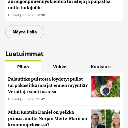
auringonpimennys kiehtoo turisteja ja paljastaa
uutta tutkijoille
Uutiset
|
8.8.2026 10:30
Näytä lisää
Luetuimmat
Päivä
Viikko
Kuukausi
Palautitko puistosta löydetyt pullot
tai pakastitko marjat ennen myyntiä?
Verottaja vaatii osansa
Uutiset
|
7.8.2026 21:42
Miksi Ruotsin Daniel on pelkkä
prinssi, mutta Norjan Mette-Marit on
kruununprinsessa?