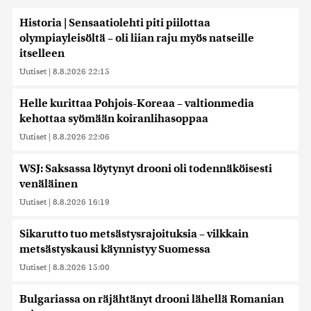
Historia | Sensaatiolehti piti piilottaa
olympiayleisöltä – oli liian raju myös natseille
itselleen
Uutiset
|
8.8.2026 22:15
Helle kurittaa Pohjois-Koreaa – valtionmedia
kehottaa syömään koiranlihasoppaa
Uutiset
|
8.8.2026 22:06
WSJ: Saksassa löytynyt drooni oli todennäköisesti
venäläinen
Uutiset
|
8.8.2026 16:19
Sikarutto tuo metsästysrajoituksia – vilkkain
metsästyskausi käynnistyy Suomessa
Uutiset
|
8.8.2026 15:00
Bulgariassa on räjähtänyt drooni lähellä Romanian