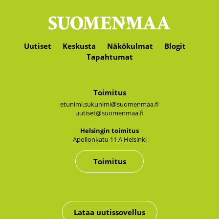
Uutiset
Keskusta
Näkökulmat
Blogit
Tapahtumat
Toimitus
etunimi.sukunimi@suomenmaa.fi
uutiset@suomenmaa.fi
Hel­sin­gin toi­mi­tus
Apol­lon­ka­tu 11 A Hel­sin­ki
Toimitus
Lataa uutissovellus