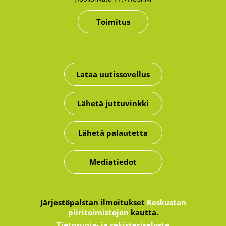
Toimitus
Lataa uutissovellus
Lähetä juttuvinkki
Lähetä palautetta
Mediatiedot
Järjestöpalstan ilmoitukset
Keskustan
piiritoimistojen
kautta.
Tietosuoja- ja rekisteriseloste