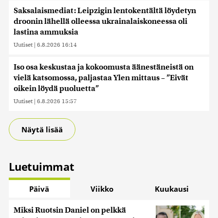
Saksalaismediat: Leipzigin lentokentältä löydetyn
droonin lähellä olleessa ukrainalaiskoneessa oli
lastina ammuksia
Uutiset
|
6.8.2026 16:14
Iso osa keskustaa ja kokoomusta äänestäneistä on
vielä katsomossa, paljastaa Ylen mittaus – ”Eivät
oikein löydä puoluetta”
Uutiset
|
6.8.2026 15:57
Näytä lisää
Luetuimmat
Päivä
Viikko
Kuukausi
Miksi Ruotsin Daniel on pelkkä