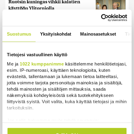
Ruotsin kuningas vihkii kalatien
käyttöön Ylitorniolla
Uutiset
|
4.8.2026 11:02
Keskustan Siika-aho kertoo, mikä
Suostumus
Yksityiskohdat
Mainosasetukset
Tiet
hänestä on Ylen gallupin todellinen
uutinen – ”Kokoomus maksaa siitä
hintaa”
Tietojesi vastuullinen käyttö
Uutiset
|
6.8.2026 11:56
Me ja
1022 kumppanimme
käsittelemme henkilötietojasi,
esim. IP-numeroasi, käyttäen teknologioita, kuten
evästeitä, tallentamaan ja lukemaan tietoa laitteeltasi,
jotta voimme tarjota personoituja mainoksia ja sisältöjä,
tehdä mainosten ja sisältöjen mittauksia, saada
Uutiset
näkemyksiä kohdeyleisöstä sekä tuotekehitykseen
liittyvistä syistä. Voit valita, kuka käyttää tietojasi ja mihin
tarkoituksiin.
Uusimmat
Luetuimmat
Jos sallit, haluamme myös tehdä seuraavia:
Kerätä tietoja maantieteellisestä sijainnistasi,
mahdollisesti muutaman metrin tarkkuudella