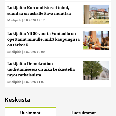
Lukijalta: Kun uudistus ei toimi,
suuntaa on uskallettava muuttaa
Mielipide
|
5.8.2026 12:17
Lukijalta: Yli 50 vuotta Vantaalla on
opettanut minulle, mikä kaupungissa
on tärkeää
Mielipide
|
5.8.2026 12:09
Lukijalta: Demokratian
uudistamisessa on aika keskustella
myös ratkaisuista
Mielipide
|
5.8.2026 11:07
Keskusta
Uusimmat
Luetuimmat