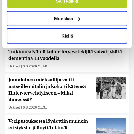
Salli kaikki
Tunnistaa laitteesi skannaamalla sen
ominaispiirteitä aktiivisesti (sormenjäljen
Muokkaa
muodostaminen)
Lue lisää siitä, miten henkilötietojasi käsitellään ja miten
voit määrittää asetuksesi
tiedot-osiossa
. Voit muuttaa
Kiellä
suostumustasi tai peruuttaa sen milloin vain
evästeilmoituksessa.
Tutkimus: Nämä kolme terveystekijää voivat lykätä
Käytämme evästeitä tarjoamamme sisällön ja mainosten
dementiaa 13 vuodella
räätälöimiseen, sosiaalisen median ominaisuuksien
Uutiset
|
6.8.2026 21:50
tukemiseen ja kävijämäärämme analysoimiseen. Lisäksi
jaamme sosiaalisen median, mainosalan ja analytiikka-
Juutalainen miekkailija voitti
alan kumppaneillemme tietoja siitä, miten käytät
natseille mitalin ja kohotti kätensä
sivustoamme. Kumppanimme voivat yhdistää näitä
Hitler-tervehdykseen – Miksi
tietoja muihin tietoihin, joita olet antanut heille tai joita on
ihmeessä?
kerätty, kun olet käyttänyt heidän palvelujaan. Tietoja
Uutiset
|
6.8.2026 21:31
saatetaan myös siirtää ulkomaille.
Veriputouksesta löydettiin muinoin
eristyksiin jäänyttä elämää