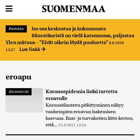
Iso osa keskustaa ja kokoomusta
Politiikka
äänestäneistä on vielä katsomossa, paljastaa
Ylen mittaus – ”Eivät oikein löydä puoluetta”
6.8.2026
Lue lisää
15:57
eroapu
Koronaepidemia lisäsi tarvetta
Koronakriisi
eroavulle
Koronatilanteen pitkittyminen näkyy
vanhempien eroavun hakemisen
kasvuna. Ensi- ja turvakotien liitto kertoo,
että...
22.3.2021 14:24