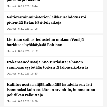
päivänä peräkkäin
Uutiset
|
6.8.2026 18:44
Valtiovarainministeriön leikkausehdotus voi
pidentää Kelan käsittelyaikoja
Uutiset
|
6.8.2026 17:16
Liettuan sotilastiedustelun mukaan Venäjä
harkitsee hyökkäyksiä Baltiaan
Uutiset
|
6.8.2026 17:12
Ex-kansanedustaja Ano Turtiaista ja hänen
vaimoaan syytetään törkeistä talousrikoksista
Uutiset
|
6.8.2026 16:45
Hallitus nostaa alijäämän tällä kaudella selvästi
isommaksi kuin etukäteen arvioitiin, huomauttaa
politiikan vaikuttaja
Uutiset
|
6.8.2026 16:20