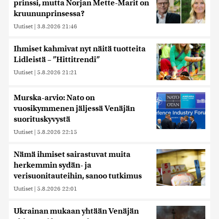
prinssi, mutta Norjan Mette-Marit on
kruununprinsessa?
Uutiset
|
3.8.2026 21:46
Ihmiset kahmivat nyt näitä tuotteita
Lidleistä – ”Hittitrendi”
Uutiset
|
5.8.2026 21:21
Murska-arvio: Nato on
vuosikymmenen jäljessä Venäjän
suorituskyvystä
Uutiset
|
5.8.2026 22:15
Nämä ihmiset sairastuvat muita
herkemmin sydän- ja
verisuonitauteihin, sanoo tutkimus
Uutiset
|
5.8.2026 22:01
Ukrainan mukaan yhtään Venäjän