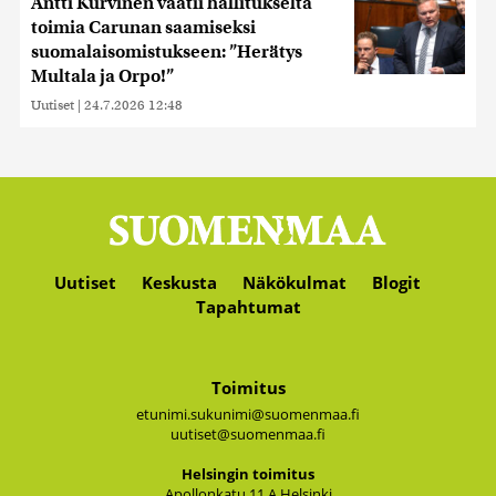
Antti Kurvinen vaatii hallitukselta
toimia Carunan saamiseksi
suomalaisomistukseen: ”Herätys
Multala ja Orpo!”
Uutiset
|
24.7.2026 12:48
Uutiset
Keskusta
Näkökulmat
Blogit
Tapahtumat
Toimitus
etunimi.sukunimi@suomenmaa.fi
uutiset@suomenmaa.fi
Hel­sin­gin toi­mi­tus
Apol­lon­ka­tu 11 A Hel­sin­ki