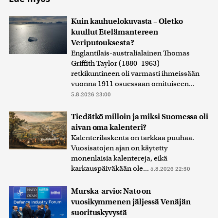
Kuin kauhuelokuvasta – Oletko
kuullut Etelämantereen
Veriputouksesta?
Englantilais-australialainen Thomas
Griffith Taylor (1880–1963)
retkikuntineen oli varmasti ihmeissään
vuonna 1911 osuessaan omituiseen...
5.8.2026 23:00
Tiedätkö milloin ja miksi Suomessa oli
aivan oma kalenteri?
Kalenterilaskenta on tarkkaa puuhaa.
Vuosisatojen ajan on käytetty
monenlaisia kalentereja, eikä
karkauspäiväkään ole...
5.8.2026 22:30
Murska-arvio: Nato on
vuosikymmenen jäljessä Venäjän
suorituskyvystä