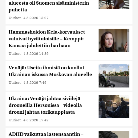
alueesta oli Suomen sisäministerin
puhetta
Uutiset
|
4.8.2026 15:07
Hammashoidon Kela-korvaukset
valuivat hyvätuloisille – Kemppi:
Kansaa johdettiin harhaan
Uutiset
|
4.8.2026 14:39
Venäjä: Useita ihmisiä on kuollut
Ukrainan iskussa Moskovan alueelle
Uutiset
|
4.8.2026 7:49
Ukraina: Venäjä jahtaa siviilejä
drooneilla Hersonissa – videolla
drooni jahtaa torikauppiasta
Uutiset
|
4.8.2026 17:42
ADHD vaikuttaa lastensaantiin –