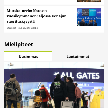
Murska-arvio: Nato on
vuosikymmenen jäljessä Venäjän
suorituskyvystä
Uutiset
|
5.8.2026 22:15
Mielipiteet
Uusimmat
Luetuimmat