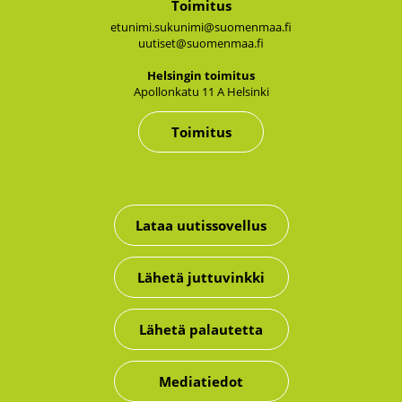
Toimitus
etunimi.sukunimi@suomenmaa.fi
uutiset@suomenmaa.fi
Hel­sin­gin toi­mi­tus
Apol­lon­ka­tu 11 A Hel­sin­ki
Toimitus
Lataa uutissovellus
Lähetä juttuvinkki
Lähetä palautetta
Mediatiedot