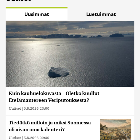
Uusimmat
Luetuimmat
Kuin kauhuelokuvasta – Oletko kuullut
Etelämantereen Veriputouksesta?
Uutiset
|
5.8.2026 23:00
Tiedätkö milloin ja miksi Suomessa
oli aivan oma kalenteri?
Uutiset
|
5.8.2026 22:30