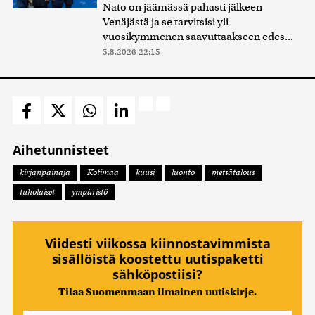
Nato on jäämässä pahasti jälkeen
Venäjästä ja se tarvitsisi yli
vuosikymmenen saavuttaakseen edes...
5.8.2026 22:15
Aihetunnisteet
kirjanpainaja
Kotimaa
kuusi
luonto
metsätalous
tuholaiset
ympäristö
Viidesti viikossa kiinnostavimmista
sisällöistä koostettu uutispaketti
sähköpostiisi?
Tilaa Suomenmaan ilmainen uutiskirje.