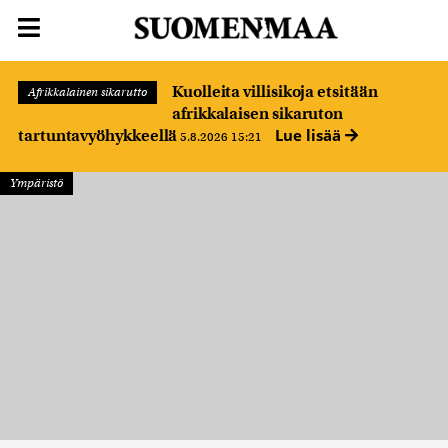
Kuolleita villisikoja etsitään
Afrikkalainen sikarutto
afrikkalaisen sikaruton
Lue lisää
tartuntavyöhykkeellä
5.8.2026 15:21
Ympäristö