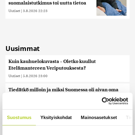
suomalaistutkimus toi uutta tietoa
Uutiset
|
3.8.2026 22:23
Uusimmat
Kuin kauhuelokuvasta – Oletko kuullut
Etelämantereen Veriputouksesta?
Uutiset
|
5.8.2026 23:00
Tiedätkö milloin ja miksi Suomessa oli aivan oma
kalenteri?
Uutiset
|
5.8.2026 22:30
Suostumus
Yksityiskohdat
Mainosasetukset
Tiet
Murska-arvio: Nato on vuosikymmenen jäljessä
Venäjän suorituskyvystä
Uutiset
|
5.8.2026 22:15