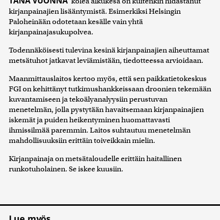
TÄNÄ VUONNA
kolea alkukesä on kuitenkin hidastanut
kirjanpainajien lisääntymistä. Esimerkiksi Helsingin
Paloheinään odotetaan kesälle vain yhtä
kirjanpainajasukupolvea.
Todennäköisesti tulevina kesinä kirjanpainajien aiheuttamat
metsätuhot jatkavat leviämistään, tiedotteessa arvioidaan.
Maanmittauslaitos kertoo myös, että sen paikkatietokeskus
FGI on kehittänyt tutkimushankkeissaan droonien tekemään
kuvantamiseen ja tekoälyanalyysiin perustuvan
menetelmän, jolla pystytään havaitsemaan kirjanpainajien
iskemät ja puiden heikentyminen huomattavasti
ihmissilmää paremmin. Laitos suhtautuu menetelmän
mahdollisuuksiin erittäin toiveikkain mielin.
Kirjanpainaja on metsätaloudelle erittäin haitallinen
runkotuholainen. Se iskee kuusiin.
Lue myös