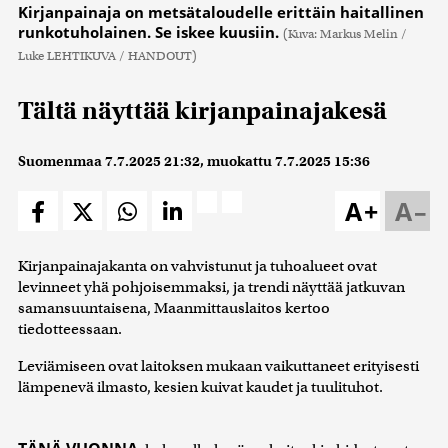
Kirjanpainaja on metsätaloudelle erittäin haitallinen
runkotuholainen. Se iskee kuusiin.
(Kuva: Markus Melin /
Luke LEHTIKUVA / HANDOUT)
Tältä näyttää kirjanpainajakesä
Suomenmaa
7.7.2025 21:32
, muokattu
7.7.2025 15:36
A+
A–
Kirjanpainajakanta on vahvistunut ja tuhoalueet ovat
levinneet yhä pohjoisemmaksi, ja trendi näyttää jatkuvan
samansuuntaisena, Maanmittauslaitos kertoo
tiedotteessaan.
Leviämiseen ovat laitoksen mukaan vaikuttaneet erityisesti
lämpenevä ilmasto, kesien kuivat kaudet ja tuulituhot.