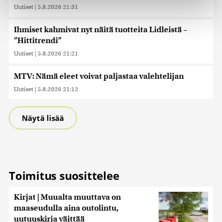
Uutiset
|
5.8.2026 21:31
Käytämme evästeitä tarjoamamme sisällön ja mainosten
räätälöimiseen, sosiaalisen median ominaisuuksien
Ihmiset kahmivat nyt näitä tuotteita Lidleistä –
tukemiseen ja kävijämäärämme analysoimiseen. Lisäksi
”Hittitrendi”
jaamme sosiaalisen median, mainosalan ja analytiikka-
alan kumppaneillemme tietoja siitä, miten käytät
Uutiset
|
5.8.2026 21:21
sivustoamme. Kumppanimme voivat yhdistää näitä
tietoja muihin tietoihin, joita olet antanut heille tai joita on
MTV: Nämä eleet voivat paljastaa valehtelijan
kerätty, kun olet käyttänyt heidän palvelujaan. Tietoja
Uutiset
|
5.8.2026 21:12
saatetaan myös siirtää ulkomaille.
Näytä lisää
Toimitus suosittelee
Kirjat | Muualta muuttava on
maaseudulla aina outolintu,
uutuuskirja väittää