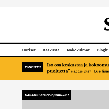
Uutiset
Keskusta
Näkökulmat
Blogit
Iso osa keskustaa ja kokoomus
Politiikka
puoluetta”
Lue lis
6.8.2026 15:57
Kansainväliset sopimukset