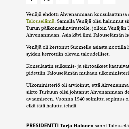
Venäjä ehdotti Ahvenanmaan konsulaattinsa s
Talouselämä
. Samalla Venäjä olisi halunnut
Turun pääkonsulinvirastolle, jolloin Venäjän 
Ahvenanmaan. Asia kävi ilmi Talouselämän han
Venäjä oli kertonut Suomelle asiasta nootill
syiden kerrottiin olevan taloudelliset.
Konsulaatin sulkemis- ja siirtoaikeet kaatui
pidettiin Talouselämän mukaan ulkoministeriös
Ulkoministeriö oli arvioinut, että Ahvenanm
siirto Turkuun olisi johtanut Ahvenanmaan de
avaamiseen. Vuonna 1940 solmittu sopimus oli
eikä tätä haluttu tehdä.
PRESIDENTTI
Tarja Halonen
sanoi Talouselä