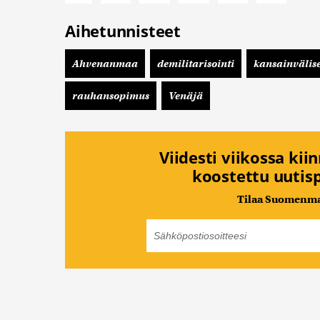
Aihetunnisteet
Ahvenanmaa
demilitarisointi
kansainvälis
rauhansopimus
Venäjä
Viidesti viikossa kii
koostettu uutisp
Tilaa Suomenmaa