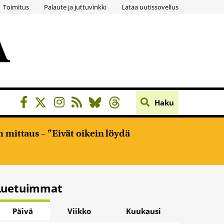
Toimitus
Palaute ja juttuvinkki
Lataa uutissovellus
Haku
 mittaus – ”Eivät oikein löydä
Luetuimmat
Päivä
Viikko
Kuukausi