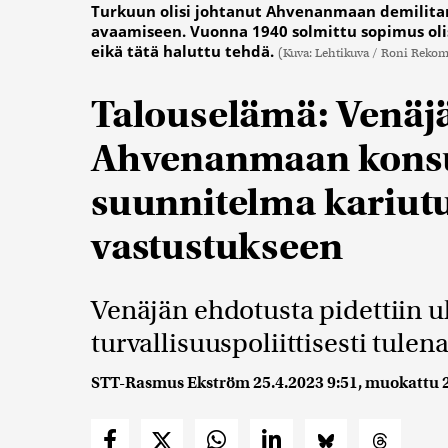
Turkuun olisi johtanut Ahvenanmaan demilitar
avaamiseen. Vuonna 1940 solmittu sopimus olis
eikä tätä haluttu tehdä.
(Kuva: Lehtikuva / Roni Reko
Talouselämä: Venäjä
Ahvenanmaan konsu
suunnitelma kariut
vastustukseen
Venäjän ehdotusta pidettiin u
turvallisuuspoliittisesti tulen
STT-Rasmus Ekström
25.4.2023 9:51
, muokattu