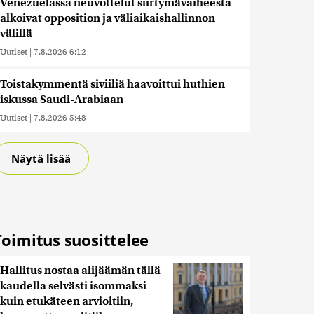
Venezuelassa neuvottelut siirtymävaiheesta
alkoivat opposition ja väliaikaishallinnon
välillä
Uutiset
|
7.8.2026 6:12
Toistakymmentä siviiliä haavoittui huthien
iskussa Saudi-Arabiaan
Uutiset
|
7.8.2026 5:48
Näytä lisää
Toimitus suosittelee
Hallitus nostaa alijäämän tällä
kaudella selvästi isommaksi
kuin etukäteen arvioitiin,