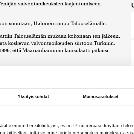
 Venäjän valvontaoikeuksien laajentumiseen.
noon suuntaan, Halonen sanoo Talouselämälle.
dattiin Talouselämän mukaan kokonaan sen jälkeen,
ata koskevan valvontaoikeuden siirtoon Turkuun.
 1998, että Maarianhaminan konsulaatti jatkaisi
skevasta keskustelusta ei julkistettaisi. Suomi
t asiakirjat julistettiin salaisiksi 25 vuoden ajaksi.
Yksityiskohdat
Mainosasetukset
äsittelemme henkilötietojasi, esim. IP-numeroasi, käyttäen teknol
eikentynyt tavallista huonommaksi
a laitteeltasi, jotta voimme tarjota personoituja mainoksia ja sis