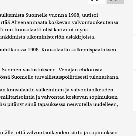
ulkemista Suomelle vuonna 1998, uutisoi
 siirtää Ahvenanmaata koskevan valvontaoikeutensa
Turun-konsulaatti olisi kattanut myös
kkimista ulkoministeriön asiakirjoista.
a huhtikuussa 1998. Konsulaatin sulkemispäätöksen
vat Suomen vastustukseen. Venäjän ehdotusta
sä Suomelle turvallisuuspoliittisesti tulenarkana.
aan konsulaatin sulkeminen ja valvontaoikeuden
militarisointia ja valvontaa koskevan sopimuksen
si pitänyt siinä tapauksessa neuvotella uudelleen,
mälle, että valvontaoikeuden siirto ja sopimuksen