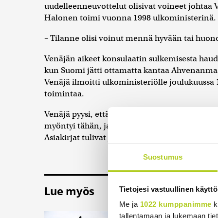
uudelleenneuvottelut olisivat voineet johtaa
Halonen toimi vuonna 1998 ulkoministerinä.
– Tilanne olisi voinut mennä hyvään tai huo
Venäjän aikeet konsulaatin sulkemisesta hau
kun Suomi jätti ottamatta kantaa Ahvenanma
Venäjä ilmoitti ulkoministeriölle joulukuussa
toimintaa.
Venäjä pyysi, että tietoa konsulaatin jatkoa ko
myöntyi tähän, ja kaikki Venäjän noottia koskeva
Asiakirjat tulivat julkisiksi tänä keväänä.
Suostumus
Lue myös
Tietojesi vastuullinen käyttö
Me ja
1022 kumppanimme
k
Sinilevätilanne h
tallentamaan ja lukemaan tieto