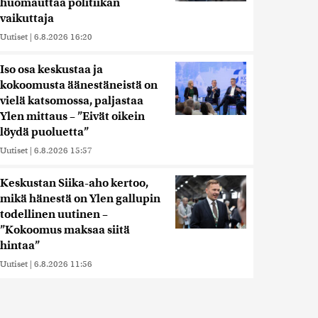
huomauttaa politiikan
vaikuttaja
Uutiset
|
6.8.2026 16:20
Iso osa keskustaa ja
kokoomusta äänestäneistä on
vielä katsomossa, paljastaa
Ylen mittaus – ”Eivät oikein
löydä puoluetta”
Uutiset
|
6.8.2026 15:57
Keskustan Siika-aho kertoo,
mikä hänestä on Ylen gallupin
todellinen uutinen –
”Kokoomus maksaa siitä
hintaa”
Uutiset
|
6.8.2026 11:56