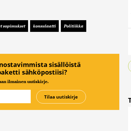
et sopimukset
konsulaatti
Politiikka
nnostavimmista sisällöistä
aketti sähköpostiisi?
n ilmainen uutiskirje.