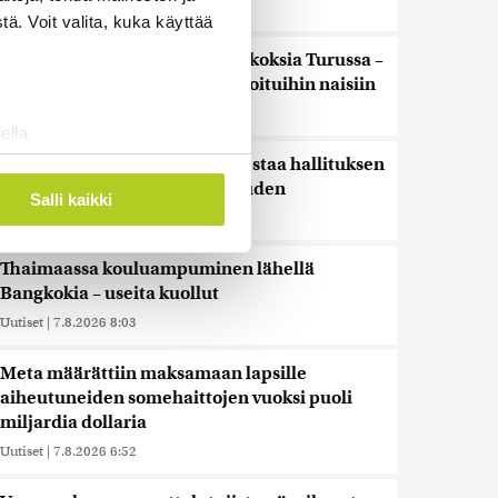
Uutiset
|
7.8.2026 11:19
ä. Voit valita, kuka käyttää
Poliisi tutkii useita seksuaalirikoksia Turussa –
kohdistuneet sattumalta valikoituihin naisiin
Uutiset
|
7.8.2026 10:55
ella
ostaminen)
Keskustan Savola: Sikarutto testaa hallituksen
rajaturvallisuuden uskottavuuden
ossa
. Voit muuttaa
Salli kaikki
Uutiset
|
7.8.2026 9:40
Thaimaassa kouluampuminen lähellä
 ominaisuuksien tukemiseen
Bangkokia – useita kuollut
tiikka-alan
Uutiset
|
7.8.2026 8:03
ietoja muihin tietoihin, joita
 myös siirtää ulkomaille.
Meta määrättiin maksamaan lapsille
aiheutuneiden somehaittojen vuoksi puoli
miljardia dollaria
Uutiset
|
7.8.2026 6:52