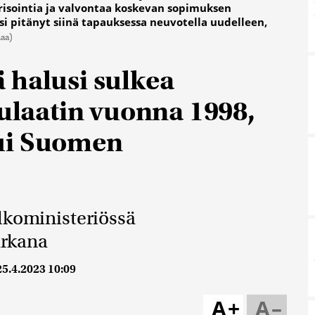
isointia ja valvontaa koskevan sopimuksen
i pitänyt siinä tapauksessa neuvotella uudelleen,
maa)
 halusi sulkea
laatin vuonna 1998,
ui Suomen
lkoministeriössä
arkana
25.4.2023 10:09
A+
A–