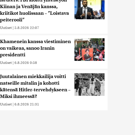
Reuters: FBI aloitti yhteistyön
Kiinan ja Venäjän kanssa,
kriitikot huolissaan – ”Loistava
peiterooli”
Uutiset
|
5.8.2026 22:07
Khamenein kanssa viestiminen
on vaikeaa, sanoo Iranin
presidentti
Uutiset
|
6.8.2026 0:58
Juutalainen miekkailija voitti
natseille mitalin ja kohotti
kätensä Hitler-tervehdykseen –
Miksi ihmeessä?
Uutiset
|
6.8.2026 21:31