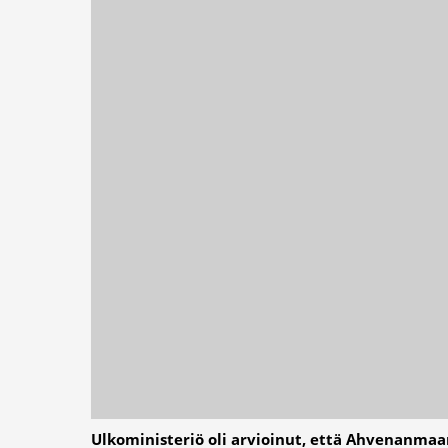
Ulkoministeriö oli arvioinut, että Ahvenanmaa