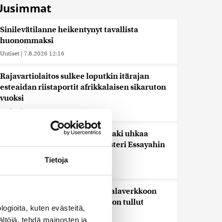
Uusimmat
Sinilevätilanne heikentynyt tavallista
huonommaksi
Uutiset
|
7.8.2026 12:16
Rajavartiolaitos sulkee loputkin itärajan
esteaidan riistaportit afrikkalaisen sikaruton
vuoksi
Uutiset
|
7.8.2026 12:03
Keskustan Siponen: Epäselvä laki uhkaa
pysäyttää kesähakkuut – ministeri Essayahin
korjattava tilanne
Tietoja
Uutiset
|
7.8.2026 11:59
Saimaannorpan kuutti kuoli kalaverkkoon
Liperissä – jo vuoden 12:s tietoon tullut
ogioita, kuten evästeitä,
pyydyskuolema
ältöjä, tehdä mainosten ja