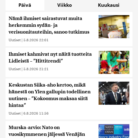
Päivä
Viikko
Kuukausi
Nämä ihmiset sairastuvat muita
herkemmin sydän- ja
verisuonitauteihin, sanoo tutkimus
Uutiset
|
5.8.2026 22:01
Ihmiset kahmivat nyt näitä tuotteita
Lidleistä – ”Hittitrendi”
Uutiset
|
5.8.2026 21:21
Keskustan Siika-aho kertoo, mikä
hänestä on Ylen gallupin todellinen
uutinen – ”Kokoomus maksaa siitä
hintaa”
Uutiset
|
6.8.2026 11:56
Murska-arvio: Nato on
vuosikymmenen jäljessä Venäjän