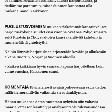
osaaminen erilaisista kansainvälisistä harjoituksista, ja
tiedämme paremmin, missä Suomen kannattaa olla
mukana, sanoi Kaikkonen.
PUOLUSTUSVOIMIEN
mukaan tärkeimmät kansainväliset
harjoituskokonaisuudet ensi vuonna ovat osa Pohjoismaista
sekä Ruotsin ja Yhdysvaltojen kanssa tehtävää kahden- ja
monenvälistä yhteistyötä.
Näihin liittyvät harjoitukset järjestetään kevään ja alkukesän
aikana Ruotsin, Norjan ja Suomen alueilla.
– Kaiken kaikkiaan hyvin samaan tapaan harjoitellaan kuin
viime vuosina, Kaikkonen sanoi.
KOMENTAJA
Kivinen nosti avajaispuheessaan esille tiedon
määrän merkittävän vaikutuksen sodankäyntiin.
Hänen mukaansa dataa tuotetaan nykyisin niin valtavia
määriä, ettei sen käsittely ja analysointi ole tulevaisuudessa