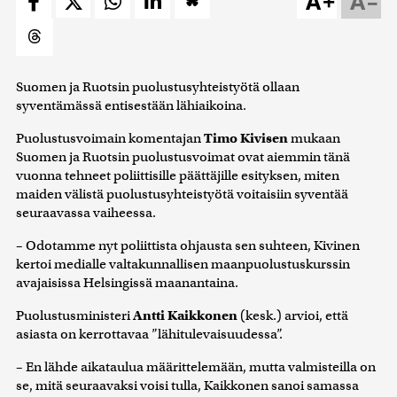
A+
A–
Suomen ja Ruotsin puolustusyhteistyötä ollaan
syventämässä entisestään lähiaikoina.
Puolustusvoimain komentajan
Timo Kivisen
mukaan
Suomen ja Ruotsin puolustusvoimat ovat aiemmin tänä
vuonna tehneet poliittisille päättäjille esityksen, miten
maiden välistä puolustusyhteistyötä voitaisiin syventää
seuraavassa vaiheessa.
– Odotamme nyt poliittista ohjausta sen suhteen, Kivinen
kertoi medialle valtakunnallisen maanpuolustuskurssin
avajaisissa Helsingissä maanantaina.
Puolustusministeri
Antti Kaikkonen
(kesk.) arvioi, että
asiasta on kerrottavaa ”lähitulevaisuudessa”.
– En lähde aikataulua määrittelemään, mutta valmisteilla on
se, mitä seuraavaksi voisi tulla, Kaikkonen sanoi samassa