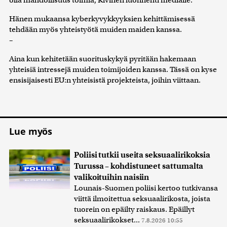
olla mahdollisuus toimia, Kivinen luonnehti medialle.
Hänen mukaansa kyberkyvykkyyksien kehittämisessä
tehdään myös yhteistyötä muiden maiden kanssa.
–
Aina kun kehitetään suorituskykyä pyritään hakemaan
yhteisiä intressejä muiden toimijoiden kanssa. Tässä on kyse
ensisijaisesti EU:n yhteisistä projekteista, joihin viittaan.
Lue myös
Poliisi tutkii useita seksuaalirikoksia
Turussa – kohdistuneet sattumalta
valikoituihin naisiin
Lounais-Suomen poliisi kertoo tutkivansa
viittä ilmoitettua seksuaalirikosta, joista
tuorein on epäilty raiskaus. Epäillyt
seksuaalirikokset...
7.8.2026 10:55