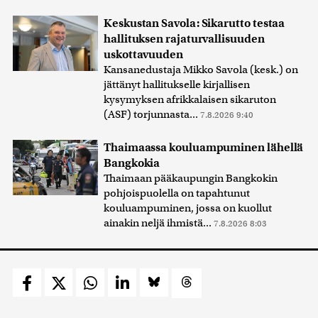
Keskustan Savola: Sikarutto testaa
hallituksen rajaturvallisuuden
uskottavuuden
Kansanedustaja Mikko Savola (kesk.) on
jättänyt hallitukselle kirjallisen
kysymyksen afrikkalaisen sikaruton
(ASF) torjunnasta...
7.8.2026 9:40
Thaimaassa kouluampuminen lähellä
Bangkokia
Thaimaan pääkaupungin Bangkokin
pohjoispuolella on tapahtunut
kouluampuminen, jossa on kuollut
ainakin neljä ihmistä...
7.8.2026 8:03