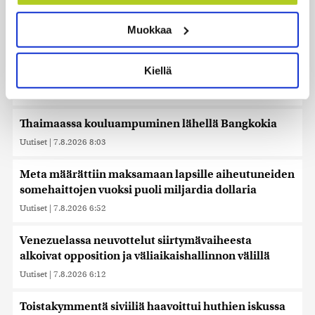
Tunnistaa laitteesi skannaamalla sen
kohdistuneet sattumalta valikoituihin naisiin
ominaispiirteitä aktiivisesti (sormenjäljen
Uutiset
|
7.8.2026 10:55
Muokkaa
muodostaminen)
Lue lisää siitä, miten henkilötietojasi käsitellään ja miten
Keskustan Savola: Sikarutto testaa hallituksen
voit määrittää asetuksesi
tiedot-osiossa
. Voit muuttaa
Kiellä
rajaturvallisuuden uskottavuuden
suostumustasi tai peruuttaa sen milloin vain
Uutiset
|
7.8.2026 9:40
evästeilmoituksessa.
Käytämme evästeitä tarjoamamme sisällön ja mainosten
Thaimaassa kouluampuminen lähellä Bangkokia
räätälöimiseen, sosiaalisen median ominaisuuksien
Uutiset
|
7.8.2026 8:03
tukemiseen ja kävijämäärämme analysoimiseen. Lisäksi
jaamme sosiaalisen median, mainosalan ja analytiikka-
Meta määrättiin maksamaan lapsille aiheutuneiden
alan kumppaneillemme tietoja siitä, miten käytät
somehaittojen vuoksi puoli miljardia dollaria
sivustoamme. Kumppanimme voivat yhdistää näitä
Uutiset
|
7.8.2026 6:52
tietoja muihin tietoihin, joita olet antanut heille tai joita on
kerätty, kun olet käyttänyt heidän palvelujaan. Tietoja
Venezuelassa neuvottelut siirtymävaiheesta
saatetaan myös siirtää ulkomaille.
alkoivat opposition ja väliaikaishallinnon välillä
Uutiset
|
7.8.2026 6:12
Toistakymmentä siviiliä haavoittui huthien iskussa