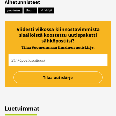
Aihetunnisteet
puolustus
Ruotsi
yhteistyö
Viidesti viikossa kiinnostavimmista
sisällöistä koostettu uutispaketti
sähköpostiisi?
Tilaa Suomenmaan ilmainen uutiskirje.
Luetuimmat