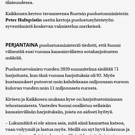
tilaisuudessa.
Kaikkonen kertoo tavanneensa Ruotsin puolustusministerin
Peter Hultqvistin
useita kertoja puolustusyhteistyön
syventämistä koskevan valmistelun merkeissä.
PERJANTAINA
puolustusministeriö tiedotti, että Suomi
vähentää ensi vuonna kansainvälisten sotaharjoitusten
määrää.
Puolustusvoimien vuoden 2020 suunnitelma sisältää 71
harjoitusta, kun tänä vuonna harjoituksia oli 92. Myös
kustannukset putoavat noin kahdeksaan miljoonaan euroon
kuluvan vuoden noin 11 miljoonasta eurosta.
Kivisen ja Kaikkosen mukaan kyse on harjoitustoiminnan
tehostamisesta. Vastedes Suomi osallistuu sellaisiin
kansainvälisiin harjoituksiin, joista on aidosti hyötyä.
– Lukumäärä ei ole ainoa asia, mitä siinä kannattaa katsoa,
vaan volyymiä ja laatua myös. Meillä on nyt hyvä kokemus ja