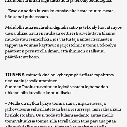
mahdollista ilman digitalisaatiota ja tekoälyteknologiaa.
– Kyse on sodan kuvan kokonaisvaltaisesta muutoksesta,
hän sanoi puheessaan.
Mahdollisuuksien lisäksi digitalisaatio ja tekoäly luovat myös
uusia uhkia. Kivisen mukaan eettisesti arveluttava tilanne
muodostuu esimerkiksi, jos vastustaja antaa itsenäisten
tappavaa voimaa käyttävien järjestelmien toimia tekoälyn
päätösten perusteella ilman, että ihminen osallistuu
päätöksentekoon.
TOISENA
esimerkkinä on kyberympäristössä tapahtuva
tiedustelu ja vaikuttaminen.
Suomen Puolustusvoimien kykyä vastata kybersodan
uhkaan hän kuvailee kohtuulliseksi.
– Meillä on nytkin kykyä toimia siinä ympäristössä ja
jatkovuosina siihen laitetaan lisää resursseja, niin rahaa kuin
henkilöstöäkin. Uusi tiedustelulainsäädäntö antaa meille
toimivaltuuksia toimia sillä tavalla kuin tänä päivänä pitää