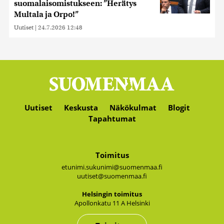
suomalaisomistukseen: ”Herätys
Multala ja Orpo!”
Uutiset
|
24.7.2026 12:48
Uutiset
Keskusta
Näkökulmat
Blogit
Tapahtumat
Toimitus
etunimi.sukunimi@suomenmaa.fi
uutiset@suomenmaa.fi
Hel­sin­gin toi­mi­tus
Apol­lon­ka­tu 11 A Hel­sin­ki