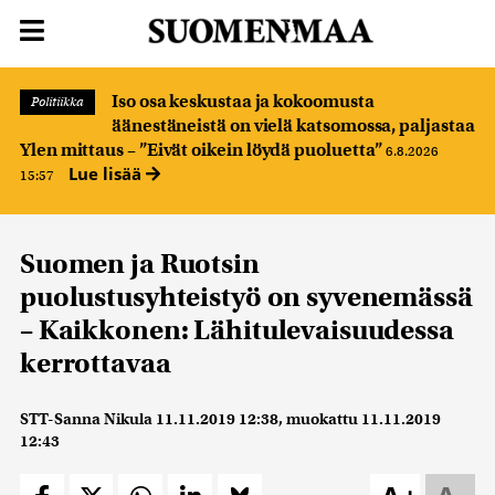
Iso osa keskustaa ja kokoomusta
Politiikka
äänestäneistä on vielä katsomossa, paljastaa
Ylen mittaus – ”Eivät oikein löydä puoluetta”
6.8.2026
Lue lisää
15:57
Suomen ja Ruotsin
puolustusyhteistyö on syvenemässä
– Kaikkonen: Lähitulevaisuudessa
kerrottavaa
STT-Sanna Nikula
11.11.2019 12:38
, muokattu
11.11.2019
12:43