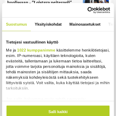
huolissaan – ”Loistava peiterooli”
Uutiset
|
5.8.2026 22:07
Khamenein kanssa viestiminen on
Suostumus
Yksityiskohdat
Mainosasetukset
Tiet
vaikeaa, sanoo Iranin presidentti
Uutiset
|
6.8.2026 0:58
Tietojesi vastuullinen käyttö
Juutalainen miekkailija voitti
Me ja
1022 kumppanimme
käsittelemme henkilötietojasi,
natseille mitalin ja kohotti kätensä
esim. IP-numeroasi, käyttäen teknologioita, kuten
Hitler-tervehdykseen – Miksi
evästeitä, tallentamaan ja lukemaan tietoa laitteeltasi,
ihmeessä?
jotta voimme tarjota personoituja mainoksia ja sisältöjä,
Uutiset
|
6.8.2026 21:31
tehdä mainosten ja sisältöjen mittauksia, saada
näkemyksiä kohdeyleisöstä sekä tuotekehitykseen
liittyvistä syistä. Voit valita, kuka käyttää tietojasi ja mihin
tarkoituksiin.
Jos sallit, haluamme myös tehdä seuraavia:
Uusimmat
Kerätä tietoja maantieteellisestä sijainnistasi,
mahdollisesti muutaman metrin tarkkuudella
Salli kaikki
Poliisi tutkii useita seksuaalirikoksia Turussa –