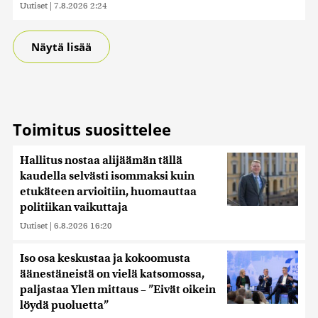
Uutiset
|
7.8.2026 2:24
Näytä lisää
Toimitus suosittelee
Hallitus nostaa alijäämän tällä
kaudella selvästi isommaksi kuin
etukäteen arvioitiin, huomauttaa
politiikan vaikuttaja
Uutiset
|
6.8.2026 16:20
Iso osa keskustaa ja kokoomusta
äänestäneistä on vielä katsomossa,
paljastaa Ylen mittaus – ”Eivät oikein
löydä puoluetta”