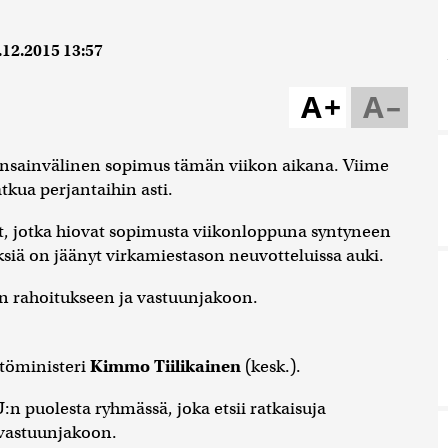
.12.2015 13:57
A+
A–
 kansainvälinen sopimus tämän viikon aikana. Viime
tkua perjantaihin asti.
rit, jotka hiovat sopimusta viikonloppuna syntyneen
siä on jäänyt virkamiestason neuvotteluissa auki.
en rahoitukseen ja vastuunjakoon.
stöministeri
Kimmo Tiilikainen
(kesk.).
n puolesta ryhmässä, joka etsii ratkaisuja
 vastuunjakoon.