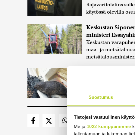
Rajavartiolaitos sulke
käytössä olevilla osuu
Keskustan Siponen
ministeri Essayahi
Keskustan varapuhee
maa- ja metsätalousmi
metsätalousminister
Saimaannorpan kuu
12:s tietoon tullu
Saimaannorppien pyy
kanta kestää ilman 
Suostumus
Tietojesi vastuullinen käyttö
Me ja
1022 kumppanimme
k
tallentamaan ja lukemaan tieto