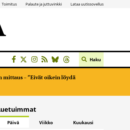
Toimitus
Palaute ja juttuvinkki
Lataa uutissovellus
Haku
 mittaus – ”Eivät oikein löydä
Luetuimmat
Päivä
Viikko
Kuukausi