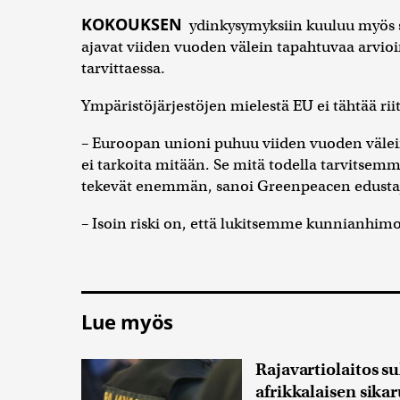
KOKOUKSEN
ydinkysymyksiin kuuluu myös 
ajavat viiden vuoden välein tapahtuvaa arvioi
tarvittaessa.
Ympäristöjärjestöjen mielestä EU ei tähtää 
– Euroopan unioni puhuu viiden vuoden välein
ei tarkoita mitään. Se mitä todella tarvitsemm
tekevät enemmän, sanoi Greenpeacen edust
– Isoin riski on, että lukitsemme kunnianhim
Lue myös
Rajavartiolaitos su
afrikkalaisen sika