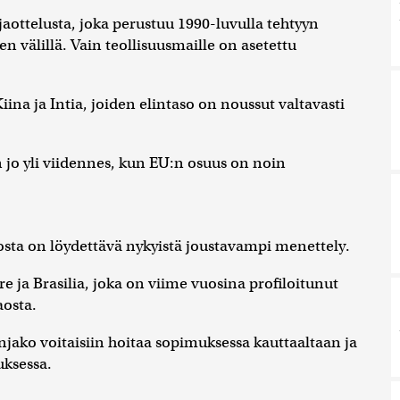
aottelusta, joka perustuu 1990-luvulla tehtyyn
 välillä. Vain teollisuusmaille on asetettu
a ja Intia, joiden elintaso on noussut valtavasti
 jo yli viidennes, kun EU:n osuus on noin
ta on löydettävä nykyistä joustavampi menettely.
 ja Brasilia, joka on viime vuosina profiloitunut
aosta.
jako voitaisiin hoitaa sopimuksessa kauttaaltaan ja
uksessa.