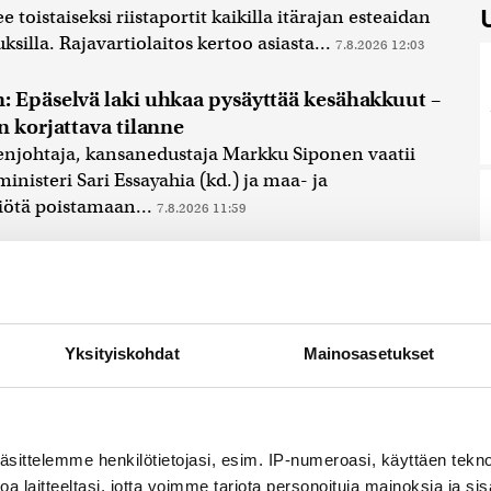
e toistaiseksi riistaportit kaikilla itärajan esteaidan
ksilla. Rajavartiolaitos kertoo asiasta...
7.8.2026 12:03
: Epäselvä laki uhkaa pysäyttää kesähakkuut –
n korjattava tilanne
njohtaja, kansanedustaja Markku Siponen vaatii
nisteri Sari Essayahia (kd.) ja maa- ja
iötä poistamaan...
7.8.2026 11:59
tti kuoli kalaverkkoon Liperissä – jo vuoden
t pyydyskuolema
dyskuolemien määrä ylittää selvästi rajan, jonka
elpymisen vaarantumista.
7.8.2026 11:19
Yksityiskohdat
Mainosasetukset
äsittelemme henkilötietojasi, esim. IP-numeroasi, käyttäen teknol
a laitteeltasi, jotta voimme tarjota personoituja mainoksia ja sis