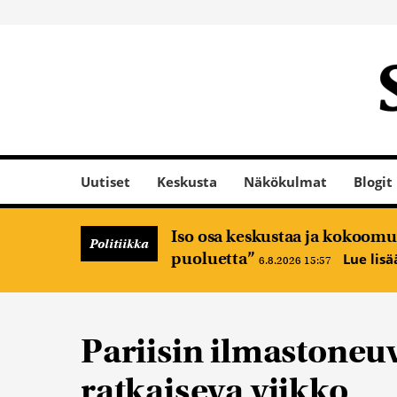
Uutiset
Keskusta
Näkökulmat
Blogit
Iso osa keskustaa ja kokoomus
Politiikka
puoluetta”
Lue lis
6.8.2026 15:57
Pariisin ilmastoneuv
ratkaiseva viikko