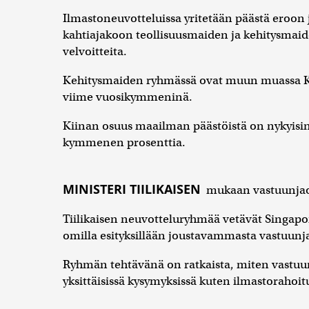
Ilmastoneuvotteluissa yritetään päästä eroon j
kahtiajakoon teollisuusmaiden ja kehitysmaiden
velvoitteita.
Kehitysmaiden ryhmässä ovat muun muassa Kiin
viime vuosikymmeninä.
Kiinan osuus maailman päästöistä on nykyisin
kymmenen prosenttia.
MINISTERI TIILIKAISEN
mukaan vastuunjaos
Tiilikaisen neuvotteluryhmää vetävät Singapore
omilla esityksillään joustavammasta vastuunj
Ryhmän tehtävänä on ratkaista, miten vastuun
yksittäisissä kysymyksissä kuten ilmastorahoit