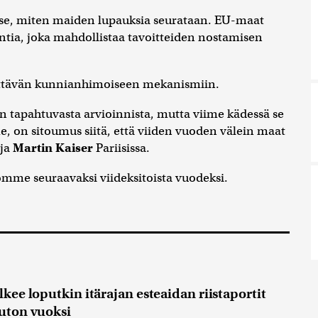
se, miten maiden lupauksia seurataan. EU-maat
ntia, joka mahdollistaa tavoitteiden nostamisen
riittävän kunnianhimoiseen mekanismiin.
 tapahtuvasta arvioinnista, mutta viime kädessä se
e, on sitoumus siitä, että viiden vuoden välein maat
aja
Martin Kaiser
Pariisissa.
omme seuraavaksi viideksitoista vuodeksi.
lkee loputkin itärajan esteaidan riistaportit
ruton vuoksi