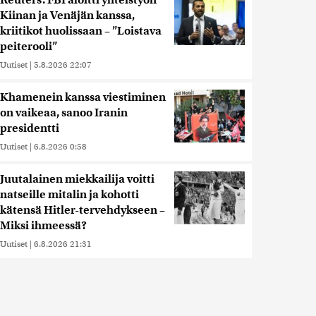
Reuters: FBI aloitti yhteistyön
Kiinan ja Venäjän kanssa,
kriitikot huolissaan – ”Loistava
peiterooli”
Uutiset
|
5.8.2026 22:07
Khamenein kanssa viestiminen
on vaikeaa, sanoo Iranin
presidentti
Uutiset
|
6.8.2026 0:58
Juutalainen miekkailija voitti
natseille mitalin ja kohotti
kätensä Hitler-tervehdykseen –
Miksi ihmeessä?
Uutiset
|
6.8.2026 21:31