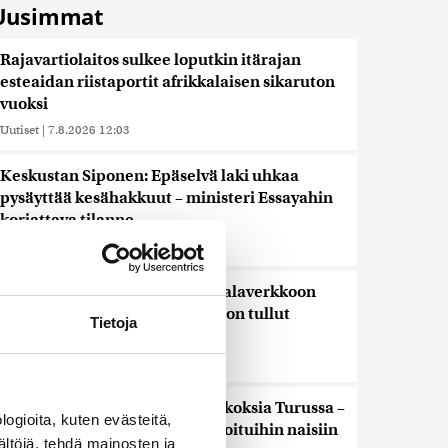
Uusimmat
Rajavartiolaitos sulkee loputkin itärajan
esteaidan riistaportit afrikkalaisen sikaruton
vuoksi
Uutiset
|
7.8.2026 12:03
Keskustan Siponen: Epäselvä laki uhkaa
pysäyttää kesähakkuut – ministeri Essayahin
korjattava tilanne
Uutiset
|
7.8.2026 11:59
Saimaannorpan kuutti kuoli kalaverkkoon
Liperissä – jo vuoden 12:s tietoon tullut
Tietoja
pyydyskuolema
Uutiset
|
7.8.2026 11:19
Poliisi tutkii useita seksuaalirikoksia Turussa –
ogioita, kuten evästeitä,
kohdistuneet sattumalta valikoituihin naisiin
ältöjä, tehdä mainosten ja