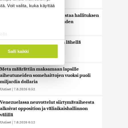
Uutiset
|
7.8.2026 10:55
ä. Voit valita, kuka käyttää
Keskustan Savola: Sikarutto testaa hallituksen
rajaturvallisuuden uskottavuuden
Uutiset
|
7.8.2026 9:40
ella
ostaminen)
Thaimaassa kouluampuminen lähellä
Bangkokia
ossa
. Voit muuttaa
Salli kaikki
Uutiset
|
7.8.2026 8:03
Meta määrättiin maksamaan lapsille
 ominaisuuksien tukemiseen
aiheutuneiden somehaittojen vuoksi puoli
tiikka-alan
miljardia dollaria
ietoja muihin tietoihin, joita
Uutiset
|
7.8.2026 6:52
 myös siirtää ulkomaille.
Venezuelassa neuvottelut siirtymävaiheesta
alkoivat opposition ja väliaikaishallinnon
välillä
Uutiset
|
7.8.2026 6:12