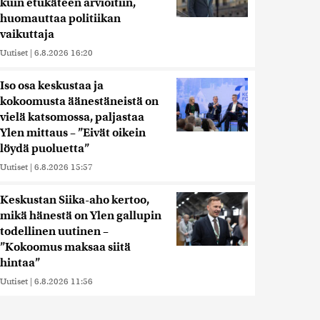
kuin etukäteen arvioitiin,
huomauttaa politiikan
vaikuttaja
Uutiset
|
6.8.2026 16:20
Iso osa keskustaa ja
kokoomusta äänestäneistä on
vielä katsomossa, paljastaa
Ylen mittaus – ”Eivät oikein
löydä puoluetta”
Uutiset
|
6.8.2026 15:57
Keskustan Siika-aho kertoo,
mikä hänestä on Ylen gallupin
todellinen uutinen –
”Kokoomus maksaa siitä
hintaa”
Uutiset
|
6.8.2026 11:56