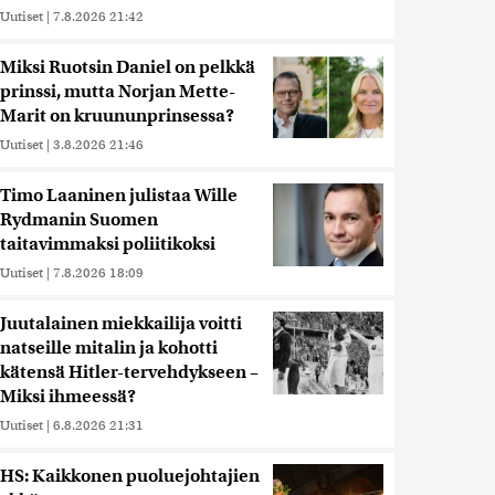
Uutiset
|
7.8.2026 21:42
Miksi Ruotsin Daniel on pelkkä
prinssi, mutta Norjan Mette-
Marit on kruununprinsessa?
Uutiset
|
3.8.2026 21:46
Timo Laaninen julistaa Wille
Rydmanin Suomen
taitavimmaksi poliitikoksi
Uutiset
|
7.8.2026 18:09
Juutalainen miekkailija voitti
natseille mitalin ja kohotti
kätensä Hitler-tervehdykseen –
Miksi ihmeessä?
Uutiset
|
6.8.2026 21:31
HS: Kaikkonen puoluejohtajien