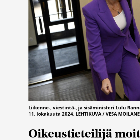
Liikenne-, viestintä-, ja sisäministeri Lulu R
11. lokakuuta 2024. LEHTIKUVA / VESA MOILAN
Oikeustieteilijä moit