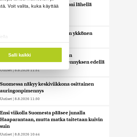
Bulgariassa on räjähtänyt drooni lähellä
ä. Voit valita, kuka käyttää
Romanian rajaa
Uutiset
|
8.8.2026 14:40
HS: Kaikkonen puoluejohtajien ykkönen
ella
Uutiset
|
8.8.2026 13:09
ostaminen)
ossa
. Voit muuttaa
Salli kaikki
Ursa on myynyt ennätysmäärän
pimennyslaseja auringonpimennyksen edellä
Uutiset
|
8.8.2026 11:31
 ominaisuuksien tukemiseen
tiikka-alan
Suomessa näkyy keskiviikkona osittainen
ietoja muihin tietoihin, joita
auringonpimennys
 myös siirtää ulkomaille.
Uutiset
|
8.8.2026 11:30
Ensi viikolla Suomesta pääsee junalla
Haaparantaan, mutta matka taitetaan kuivin
suin
Uutiset
|
8.8.2026 10:44