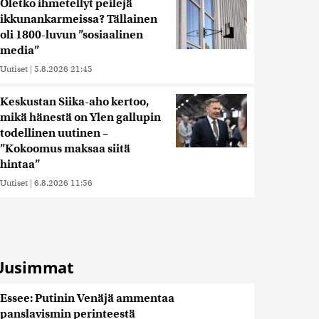
Oletko ihmetellyt peilejä
ikkunankarmeissa? Tällainen
oli 1800-luvun ”sosiaalinen
media”
Uutiset
|
5.8.2026 21:45
Keskustan Siika-aho kertoo,
mikä hänestä on Ylen gallupin
todellinen uutinen –
”Kokoomus maksaa siitä
hintaa”
Uutiset
|
6.8.2026 11:56
Uusimmat
Essee: Putinin Venäjä ammentaa
panslavismin perinteestä