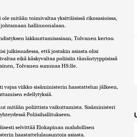
i ole mitään toimivaltaa yksittäisissä rikosasioissa,
in johtamaan hallinnonalaan.
yhdistyksen lakkauttamisasiaan, Tolvanen kertoo.
i julkisuudessa, että jostakin asiasta olisi
mivaltaa eikä käskyvaltaa poliisiin tämäntyyppisissä
omainen, Tolvanen summaa HS:lle.
ti vajaa viikko sisäministerin haastattelun jälkeen,
uttamisen edellytyksiä.
ut mitään poliittista vaikuttamista. Sisäministeri
hteydessä Poliisihallitukseen.
äisesti selvittää Elokapinan mahdollisen
terin haastattelulausuntoja asiasta.