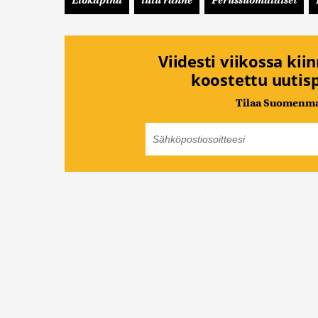
Viidesti viikossa kii
koostettu uutisp
Tilaa Suomenmaa