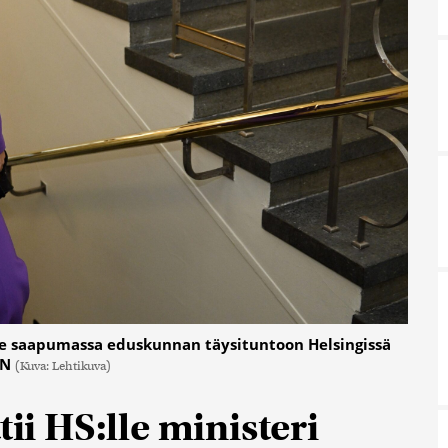
anne saapumassa eduskunnan täysituntoon Helsingissä
EN
(Kuva: Lehtikuva)
tii HS:lle ministeri