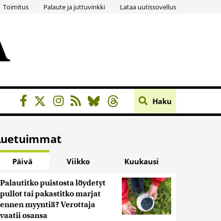
Toimitus
Palaute ja juttuvinkki
Lataa uutissovellus
Haku
Luetuimmat
Päivä
Viikko
Kuukausi
Palautitko puistosta löydetyt
pullot tai pakastitko marjat
ennen myyntiä? Verottaja
vaatii osansa