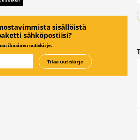
nnostavimmista sisällöistä
aketti sähköpostiisi?
n ilmainen uutiskirje.