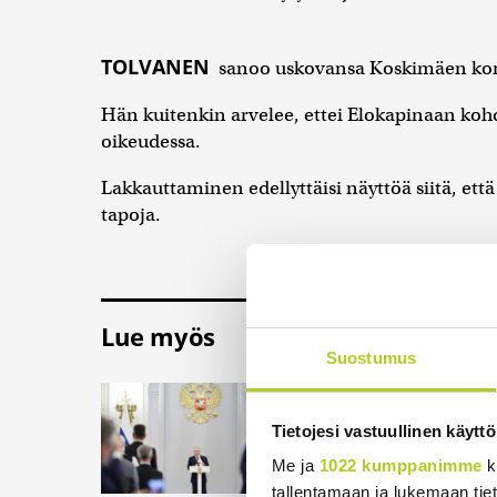
TOLVANEN
sanoo uskovansa Koskimäen ko
Hän kuitenkin arvelee, ettei Elokapinaan koh
oikeudessa.
Lakkauttaminen edellyttäisi näyttöä siitä, että 
tapoja.
Lue myös
Suostumus
Essee: Putinin Ve
Voiko filosofi Hanna
Tietojesi vastuullinen käyttö
ymmärtämään nyky-Ve
Me ja
1022 kumppanimme
k
pohtii Pekka Väisän
tallentamaan ja lukemaan tieto