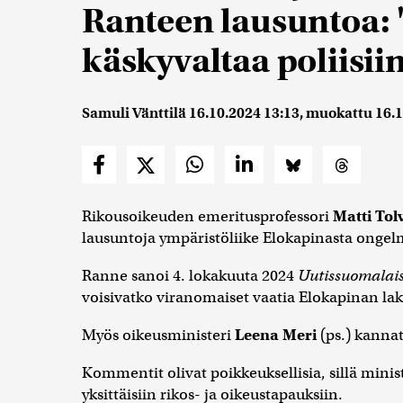
Ranteen lausuntoa: "
käskyvaltaa poliisii
Samuli Vänttilä
16.10.2024 13:13
, muokattu
16.1
Rikousoikeuden emeritusprofessori
Matti To
lausuntoja ympäristöliike Elokapinasta ongelm
Ranne sanoi 4. lokakuuta 2024
Uutissuomalai
voisivatko viranomaiset vaatia Elokapinan la
Myös oikeusministeri
Leena Meri
(ps.) kannat
Kommentit olivat poikkeuksellisia, sillä minist
yksittäisiin rikos- ja oikeustapauksiin.