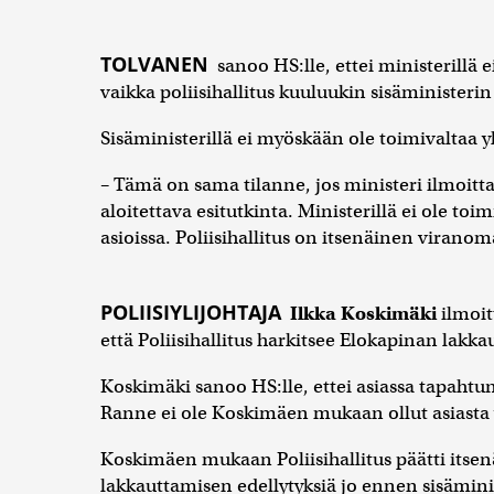
TOLVANEN
sanoo HS:lle, ettei ministerillä e
vaikka poliisihallitus kuuluukin sisäminister
Sisäministerillä ei myöskään ole toimivaltaa 
– Tämä on sama tilanne, jos ministeri ilmoittais
aloitettava esitutkinta. Ministerillä ei ole toi
asioissa. Poliisihallitus on itsenäinen viran
POLIISIYLIJOHTAJA
Ilkka Koskimäki
ilmoit
että Poliisihallitus harkitsee Elokapinan lakka
Koskimäki sanoo HS:lle, ettei asiassa tapahtun
Ranne ei ole Koskimäen mukaan ollut asiasta y
Koskimäen mukaan Poliisihallitus päätti itsen
lakkauttamisen edellytyksiä jo ennen sisäminis