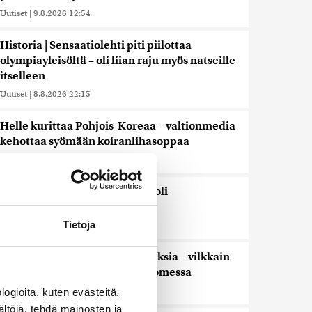
Uutiset
|
9.8.2026 12:54
Historia | Sensaatiolehti piti piilottaa
olympiayleisöltä – oli liian raju myös natseille
itselleen
Uutiset
|
8.8.2026 22:15
Helle kurittaa Pohjois-Koreaa – valtionmedia
kehottaa syömään koiranlihasoppaa
Uutiset
|
8.8.2026 22:06
WSJ: Saksassa löytynyt drooni oli
todennäköisesti venäläinen
Tietoja
Uutiset
|
8.8.2026 16:19
Sikarutto tuo metsästysrajoituksia – vilkkain
metsästyskausi käynnistyy Suomessa
Uutiset
|
8.8.2026 15:00
ogioita, kuten evästeitä,
ältöjä, tehdä mainosten ja