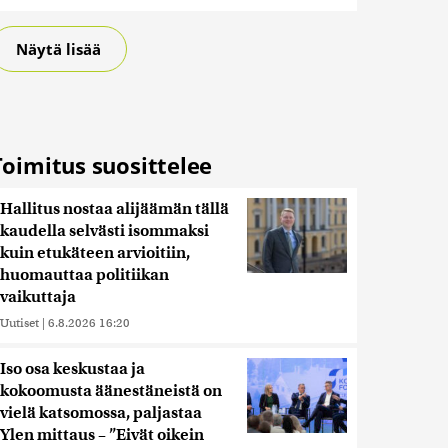
Näytä lisää
Toimitus suosittelee
Hallitus nostaa alijäämän tällä
kaudella selvästi isommaksi
kuin etukäteen arvioitiin,
huomauttaa politiikan
vaikuttaja
Uutiset
|
6.8.2026 16:20
Iso osa keskustaa ja
kokoomusta äänestäneistä on
vielä katsomossa, paljastaa
Ylen mittaus – ”Eivät oikein