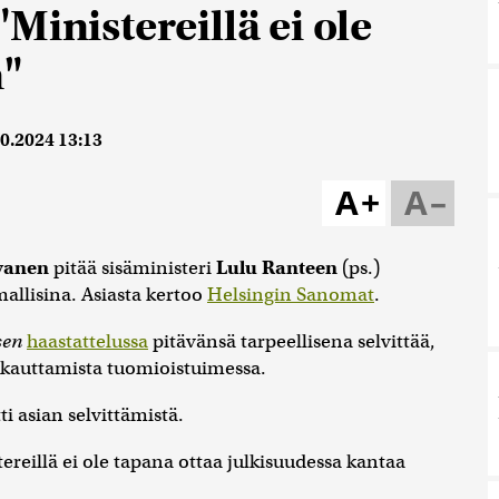
Ministereillä ei ole
n"
0.2024 13:13
A+
A–
lvanen
pitää sisäministeri
Lulu Ranteen
(ps.)
allisina. Asiasta kertoo
Helsingin Sanomat
.
sen
haastattelussa
pitävänsä tarpeellisena selvittää,
kkauttamista tuomioistuimessa.
ti asian selvittämistä.
ereillä ei ole tapana ottaa julkisuudessa kantaa