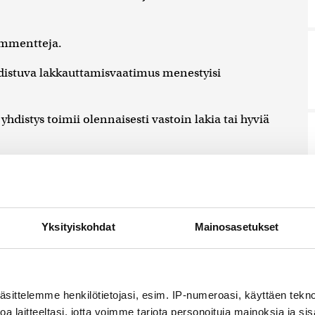
mmentteja.
distuva lakkauttamisvaatimus menestyisi
yhdistys toimii olennaisesti vastoin lakia tai hyviä
Yksityiskohdat
Mainosasetukset
näjä ammentaa panslavismin perinteestä
h Arendtin analyysi pan-liikkeistä auttaa
näjän laajentumispolitiikan ideologista logiikkaa,
äsittelemme henkilötietojasi, esim. IP-numeroasi, käyttäen teknol
en esseessään.
9.8.2026 12:54
a laitteeltasi, jotta voimme tarjota personoituja mainoksia ja sis