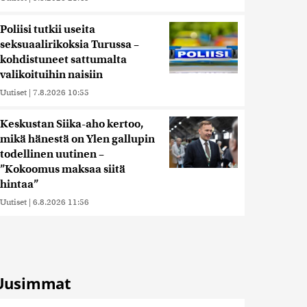
Poliisi tutkii useita
seksuaalirikoksia Turussa –
kohdistuneet sattumalta
valikoituihin naisiin
Uutiset
|
7.8.2026 10:55
Keskustan Siika-aho kertoo,
mikä hänestä on Ylen gallupin
todellinen uutinen –
”Kokoomus maksaa siitä
hintaa”
Uutiset
|
6.8.2026 11:56
Uusimmat