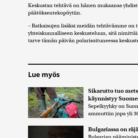
Keskustan tehtävä on hänen mukaansa yhdistää 
päätöksentekopöytiin.
– Ratkaisujen lisäksi meidän tehtävämme on t
yhteiskunnalliseen keskusteluun, sitä nimittäin
tarve tämän päivän polarisoituneessa keskust
Lue myös
Sikarutto tuo mets
käynnistyy Suome
Sepelkyyhky on Suome
ammuttiin jopa yli 3
Bulgariassa on räj
Bulgarian pääminis