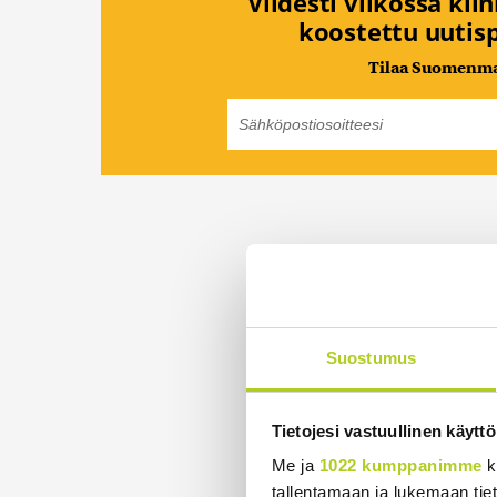
Viidesti viikossa kii
koostettu uutisp
Tilaa Suomenmaa
Suostumus
Tietojesi vastuullinen käyttö
Me ja
1022 kumppanimme
k
tallentamaan ja lukemaan tieto