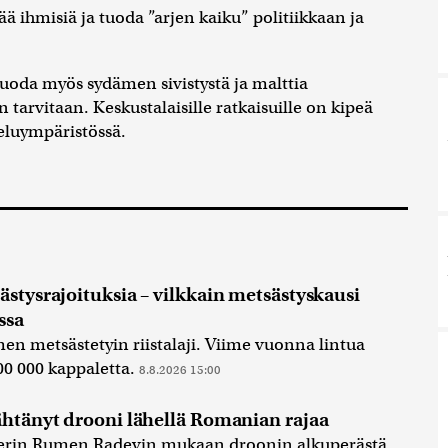
ihmisiä ja tuoda ”arjen kaiku” politiikkaan ja
uoda myös sydämen sivistystä ja malttia
 tarvitaan. Keskustalaisille ratkaisuille on kipeä
eluympäristössä.
ästysrajoituksia – vilkkain metsästyskausi
ssa
n metsästetyin riistalaji. Viime vuonna lintua
00 000 kappaletta.
8.8.2026 15:00
ähtänyt drooni lähellä Romanian rajaa
terin Rumen Radevin mukaan droonin alkuperästä