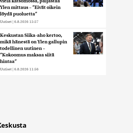
vielä katsomossa, paljastaa
Ylen mittaus – ”Eivät oikein
löydä puoluetta”
Uutiset
|
6.8.2026 15:57
Keskustan Siika-aho kertoo,
mikä hänestä on Ylen gallupin
todellinen uutinen –
”Kokoomus maksaa siitä
hintaa”
Uutiset
|
6.8.2026 11:56
Keskusta