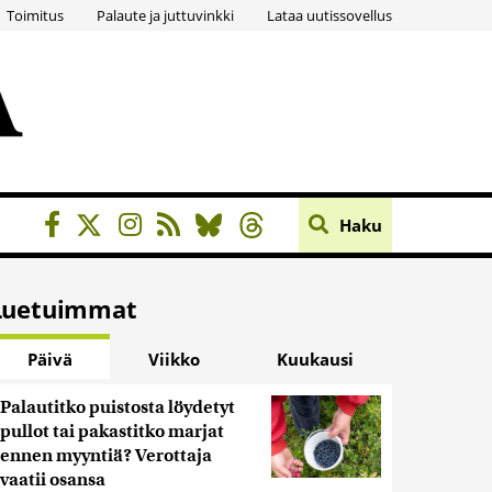
Toimitus
Palaute ja juttuvinkki
Lataa uutissovellus
Haku
Luetuimmat
Päivä
Viikko
Kuukausi
Palautitko puistosta löydetyt
pullot tai pakastitko marjat
ennen myyntiä? Verottaja
vaatii osansa