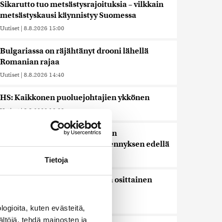
Sikarutto tuo metsästysrajoituksia – vilkkain
metsästyskausi käynnistyy Suomessa
Uutiset
|
8.8.2026 15:00
Bulgariassa on räjähtänyt drooni lähellä
Romanian rajaa
Uutiset
|
8.8.2026 14:40
HS: Kaikkonen puoluejohtajien ykkönen
Uutiset
|
8.8.2026 13:09
Ursa on myynyt ennätysmäärän
pimennyslaseja auringonpimennyksen edellä
Uutiset
|
8.8.2026 11:31
Tietoja
Suomessa näkyy keskiviikkona osittainen
auringonpimennys
Uutiset
|
8.8.2026 11:30
ogioita, kuten evästeitä,
ältöjä, tehdä mainosten ja