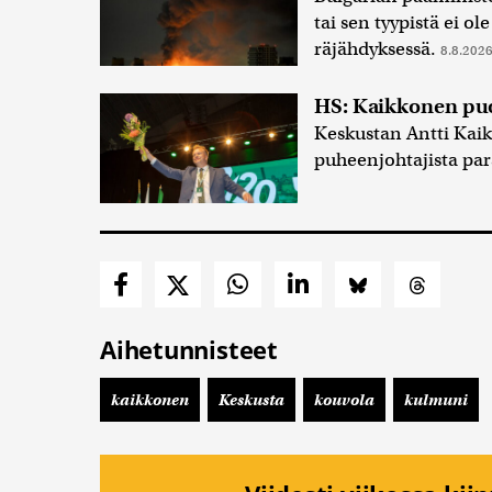
tai sen tyypistä ei o
räjähdyksessä.
8.8.2026
HS: Kaikkonen pu
Keskustan Antti Ka
puheenjohtajista par
Aihetunnisteet
kaikkonen
Keskusta
kouvola
kulmuni