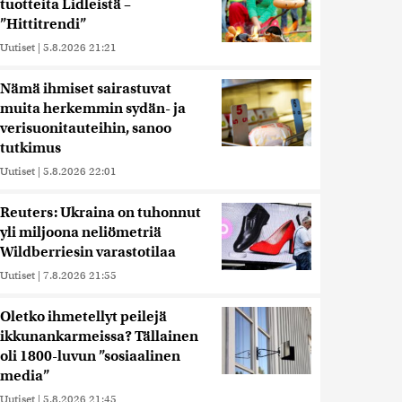
tuotteita Lidleistä –
”Hittitrendi”
Uutiset
|
5.8.2026 21:21
Nämä ihmiset sairastuvat
muita herkemmin sydän- ja
verisuonitauteihin, sanoo
tutkimus
Uutiset
|
5.8.2026 22:01
Reuters: Ukraina on tuhonnut
yli miljoona neliömetriä
Wildberriesin varastotilaa
Uutiset
|
7.8.2026 21:55
Oletko ihmetellyt peilejä
ikkunankarmeissa? Tällainen
oli 1800-luvun ”sosiaalinen
media”
Uutiset
|
5.8.2026 21:45