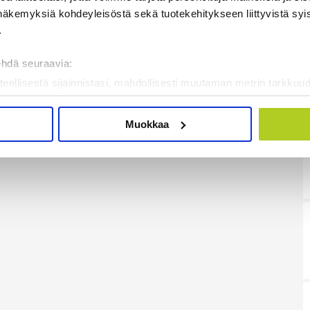
näkemyksiä kohdeyleisöstä sekä tuotekehitykseen liittyvistä syist
.
ehdä seuraavia:
teellisestä sijainnistasi, mahdollisesti muutaman metrin tarkkuud
kannaamalla sen ominaispiirteitä aktiivisesti (sormenjäljen muod
tietojasi käsitellään ja miten voit määrittää asetuksesi
tiedot-osi
Muokkaa
sen milloin vain evästeilmoituksessa.
mme sisällön ja mainosten räätälöimiseen, sosiaalisen median
iseen. Lisäksi jaamme sosiaalisen median, mainosalan ja analy
, miten käytät sivustoamme. Kumppanimme voivat yhdistää näitä t
on kerätty, kun olet käyttänyt heidän palvelujaan. Tietoja saatetaan