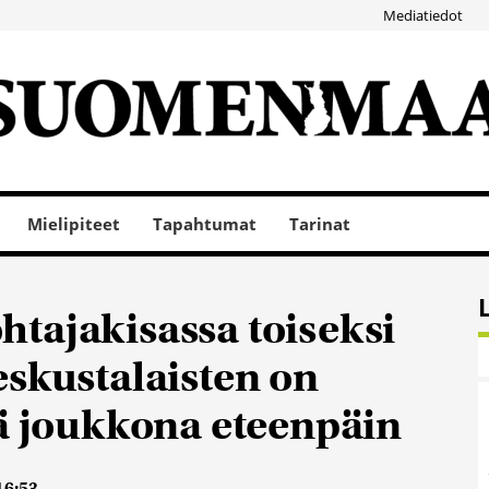
Mediatiedot
Mielipiteet
Tapahtumat
Tarinat
tajakisassa toiseksi
eskustalaisten on
nä joukkona eteenpäin