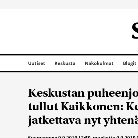
Uutiset
Keskusta
Näkökulmat
Blogit
Keskustan puheenjoh
tullut Kaikkonen: K
jatkettava nyt yhte