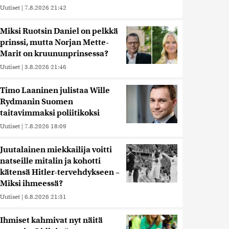
Uutiset
|
7.8.2026 21:42
Miksi Ruotsin Daniel on pelkkä
prinssi, mutta Norjan Mette-
Marit on kruununprinsessa?
Uutiset
|
3.8.2026 21:46
Timo Laaninen julistaa Wille
Rydmanin Suomen
taitavimmaksi poliitikoksi
Uutiset
|
7.8.2026 18:09
Juutalainen miekkailija voitti
natseille mitalin ja kohotti
kätensä Hitler-tervehdykseen –
Miksi ihmeessä?
Uutiset
|
6.8.2026 21:31
Ihmiset kahmivat nyt näitä