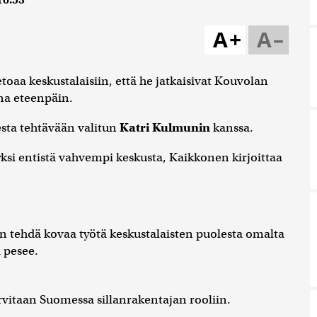
16:53
A+
A–
etoaa keskustalaisiin, että he jatkaisivat Kouvolan
na eteenpäin.
sta tehtävään valitun
Katri Kulmunin
kanssa.
yksi entistä vahvempi keskusta, Kaikkonen kirjoittaa
n tehdä kovaa työtä keskustalaisten puolesta omalta
ä pesee.
vitaan Suomessa sillanrakentajan rooliin.