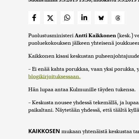
Suomenmaa
9.9.2019 13:50
, muokattu
9.9.2019 
Puolustusministeri
Antti Kaikkonen
(kesk.) v
puoluekokouksen jälkeen yhteisenä joukkuee
Kaikkonen kisasi keskustan puheenjohtajuude
– Ei enää kahta porukkaa, vaan yksi porukka, 
blogikirjoituksessaan.
Hän lupaa antaa Kulmunille täyden tukensa.
– Keskusta nousee yhdessä tekemällä, ja lupaa
paikaltani. Näytetään yhdessä, että täältä kyll
KAIKKOSEN
mukaan yhtenäistä keskustaa tar