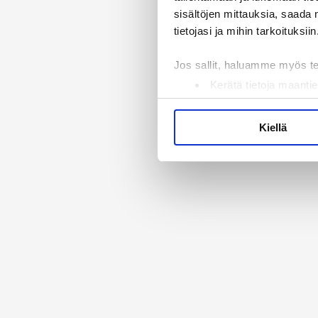
sisältöjen mittauksia, saada 
tietojasi ja mihin tarkoituksiin
Jos sallit, haluamme myös t
Kerätä tietoja maantie
Tunnistaa laitteesi s
Lue lisää siitä, miten henkilö
Kiellä
suostumustasi tai peruuttaa 
Käytämme evästeitä tarjoama
ja kävijämäärämme analysoim
kumppaneillemme tietoja siitä
olet antanut heille tai joita 