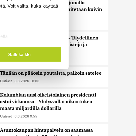
Ensi viikolla Suomesta pääsee junalla
ä. Voit valita, kuka käyttää
Haaparantaan, mutta matka taitetaan kuivin
suin
Uutiset
|
8.8.2026 10:44
ella
”Se tuntuu maailmanlopulta” – Täydellinen
ostaminen)
auringonpimennys kiehtoo turisteja ja
paljastaa uutta tutkijoille
ossa
. Voit muuttaa
Salli kaikki
Uutiset
|
8.8.2026 10:30
Tänään on pääosin poutaista, paikoin satelee
 ominaisuuksien tukemiseen
tiikka-alan
Uutiset
|
8.8.2026 10:00
ietoja muihin tietoihin, joita
Kolumbian uusi oikeistolainen presidentti
 myös siirtää ulkomaille.
astui virkaansa – Yhdysvallat aikoo tukea
maata miljardilla dollarilla
Uutiset
|
8.8.2026 9:55
Asuntokaupan hintapalvelu on saamassa