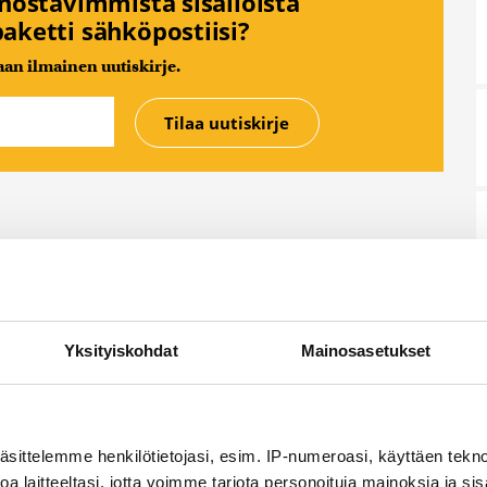
nnostavimmista sisällöistä
aketti sähköpostiisi?
n ilmainen uutiskirje.
Yksityiskohdat
Mainosasetukset
äsittelemme henkilötietojasi, esim. IP-numeroasi, käyttäen teknol
a laitteeltasi, jotta voimme tarjota personoituja mainoksia ja sis