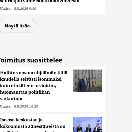
seuraajan viimeistään alkuvuodesta
Uutiset
|
8.8.2026 9:30
Näytä lisää
Toimitus suosittelee
Hallitus nostaa alijäämän tällä
kaudella selvästi isommaksi
kuin etukäteen arvioitiin,
huomauttaa politiikan
vaikuttaja
Uutiset
|
6.8.2026 16:20
Iso osa keskustaa ja
kokoomusta äänestäneistä on