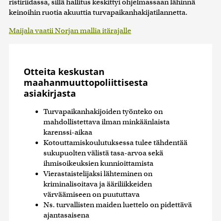
ristiriidassa, sillä hallitus keskittyi ohjelmassaan lähinnä
keinoihin ruotia akuuttia turvapaikanhakijatilannetta.
Maijala vaatii Norjan mallia itärajalle
Otteita keskustan
maahanmuuttopoliittisesta
asiakirjasta
Turvapaikanhakijoiden työnteko on
mahdollistettava ilman minkäänlaista
karenssi-aikaa
Kotouttamiskoulutuksessa tulee tähdentää
sukupuolten välistä tasa-arvoa sekä
ihmisoikeuksien kunnioittamista
Vierastaistelijaksi lähteminen on
kriminalisoitava ja ääriliikkeiden
värväämiseen on puututtava
Ns. turvallisten maiden luettelo on pidettävä
ajantasaisena