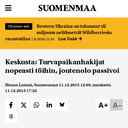
Reuters: Ukraina on tuhonnut yli
Ukrainan sota
miljoona neliömetriä Wildberriesin
Lue lisää
varastotilaa
7.8.2026 21:55
Keskusta: Turvapaikanhakijat
nopeasti töihin, joutenolo passivoi
Henna Lammi, Suomenmaa
11.12.2015 12:09
, muokattu
11.12.2015 17:22
A+
A–