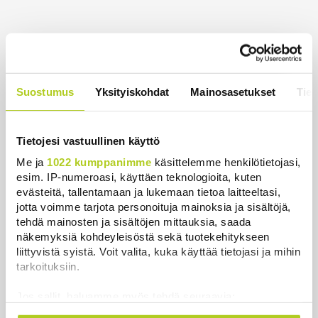
Uusimmat
HS: Kaikkonen puoluejohtajien ykkönen
Suostumus
Yksityiskohdat
Mainosasetukset
Tiet
Uutiset
|
8.8.2026 13:09
Ursa on myynyt ennätysmäärän pimennyslaseja
Tietojesi vastuullinen käyttö
auringonpimennyksen edellä
Me ja
1022 kumppanimme
käsittelemme henkilötietojasi,
Uutiset
|
8.8.2026 11:31
esim. IP-numeroasi, käyttäen teknologioita, kuten
evästeitä, tallentamaan ja lukemaan tietoa laitteeltasi,
Suomessa näkyy keskiviikkona osittainen
jotta voimme tarjota personoituja mainoksia ja sisältöjä,
auringonpimennys
tehdä mainosten ja sisältöjen mittauksia, saada
Uutiset
|
8.8.2026 11:30
näkemyksiä kohdeyleisöstä sekä tuotekehitykseen
liittyvistä syistä. Voit valita, kuka käyttää tietojasi ja mihin
Ensi viikolla Suomesta pääsee junalla
tarkoituksiin.
Haaparantaan, mutta matka taitetaan kuivin suin
Uutiset
|
8.8.2026 10:44
Jos sallit, haluamme myös tehdä seuraavia:
Kerätä tietoja maantieteellisestä sijainnistasi,