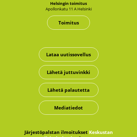
Hel­sin­gin toi­mi­tus
Apol­lon­ka­tu 11 A Hel­sin­ki
Toimitus
Lataa uutissovellus
Lähetä juttuvinkki
Lähetä palautetta
Mediatiedot
Järjestöpalstan ilmoitukset
Keskustan