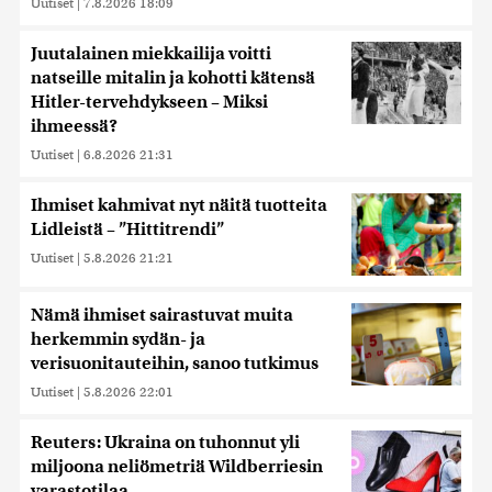
Uutiset
|
7.8.2026 18:09
Juutalainen miekkailija voitti
natseille mitalin ja kohotti kätensä
Hitler-tervehdykseen – Miksi
ihmeessä?
Uutiset
|
6.8.2026 21:31
Ihmiset kahmivat nyt näitä tuotteita
Lidleistä – ”Hittitrendi”
Uutiset
|
5.8.2026 21:21
Nämä ihmiset sairastuvat muita
herkemmin sydän- ja
verisuonitauteihin, sanoo tutkimus
Uutiset
|
5.8.2026 22:01
Reuters: Ukraina on tuhonnut yli
miljoona neliömetriä Wildberriesin
varastotilaa