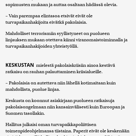
sopimusten mukaan ja auttaa osaltaan hädässä olevia.
– Vain parempaa elintasoa etsivät eivät ole
turvapaikanhakijoita eivätkä pakolaisia.
Mahdolliset terrorismiin syyllistyneet on puolueen
linjauksen mukaan otettava kiinni viranomaistoiminnalla ja
turvapaikanhakijoiden yhteistyöllä.
KESKUSTAN
mielestä pakolaiskriisiin ainoa kestävä
ratkaisu on rauhan palauttaminen kriisialueille.
– Pakolaisia on autettava niin lähellä kotimaitaan kuin
mahdollista, puolue linjaa.
Keskusta on koonnut asiakirjaan puolueen ratkaisuja
pakolaisongelmaan niin kansainvälisesti kuin Euroopan ja
Suomen tasollakin.
Hallitus julkaisi oman turvapaikkapoliittisen
toimenpideohjelmansa tiistaina. Paperit eivät ole keskenään