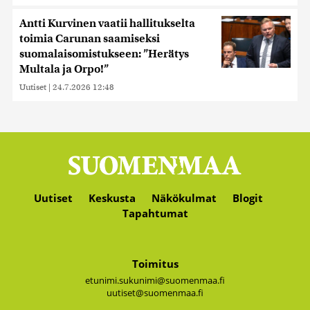
Antti Kurvinen vaatii hallitukselta
toimia Carunan saamiseksi
suomalaisomistukseen: ”Herätys
Multala ja Orpo!”
Uutiset
|
24.7.2026 12:48
Uutiset
Keskusta
Näkökulmat
Blogit
Tapahtumat
Toimitus
etunimi.sukunimi@suomenmaa.fi
uutiset@suomenmaa.fi