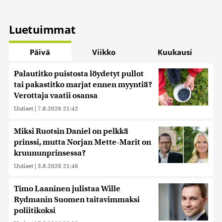
Luetuimmat
Päivä
Viikko
Kuukausi
Palautitko puistosta löydetyt pullot
tai pakastitko marjat ennen myyntiä?
Verottaja vaatii osansa
Uutiset
|
7.8.2026 21:42
Miksi Ruotsin Daniel on pelkkä
prinssi, mutta Norjan Mette-Marit on
kruununprinsessa?
Uutiset
|
3.8.2026 21:46
Timo Laaninen julistaa Wille
Rydmanin Suomen taitavimmaksi
poliitikoksi