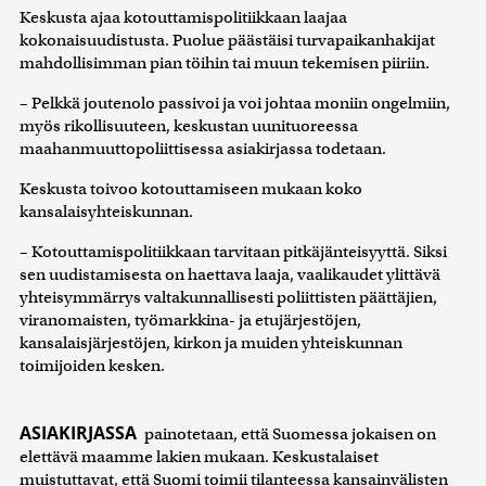
Keskusta ajaa kotouttamispolitiikkaan laajaa
kokonaisuudistusta. Puolue päästäisi turvapaikanhakijat
mahdollisimman pian töihin tai muun tekemisen piiriin.
– Pelkkä joutenolo passivoi ja voi johtaa moniin ongelmiin,
myös rikollisuuteen, keskustan uunituoreessa
maahanmuuttopoliittisessa asiakirjassa todetaan.
Keskusta toivoo kotouttamiseen mukaan koko
kansalaisyhteiskunnan.
– Kotouttamispolitiikkaan tarvitaan pitkäjänteisyyttä. Siksi
sen uudistamisesta on haettava laaja, vaalikaudet ylittävä
yhteisymmärrys valtakunnallisesti poliittisten päättäjien,
viranomaisten, työmarkkina- ja etujärjestöjen,
kansalaisjärjestöjen, kirkon ja muiden yhteiskunnan
toimijoiden kesken.
ASIAKIRJASSA
painotetaan, että Suomessa jokaisen on
elettävä maamme lakien mukaan. Keskustalaiset
muistuttavat, että Suomi toimii tilanteessa kansainvälisten