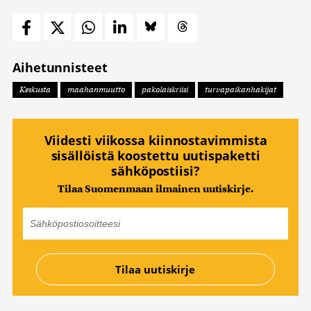
Aihetunnisteet
Keskusta
maahanmuutto
pakolaiskriisi
turvapaikanhakijat
Viidesti viikossa kiinnostavimmista
sisällöistä koostettu uutispaketti
sähköpostiisi?
Tilaa Suomenmaan ilmainen uutiskirje.