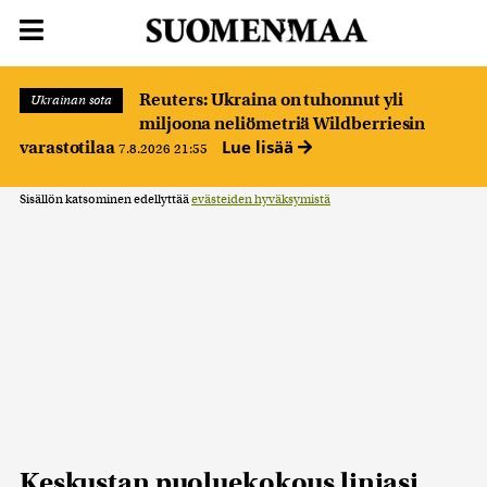
Reuters: Ukraina on tuhonnut yli
Ukrainan sota
miljoona neliömetriä Wildberriesin
Lue lisää
varastotilaa
7.8.2026 21:55
Sisällön katsominen edellyttää
evästeiden hyväksymistä
Keskustan puoluekokous linjasi