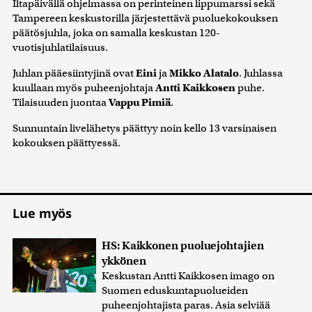
Iltapäivällä ohjelmassa on perinteinen lippumarssi sekä
Tampereen keskustorilla järjestettävä puoluekokouksen
päätösjuhla, joka on samalla keskustan 120-
vuotisjuhlatilaisuus.
Juhlan pääesiintyjinä ovat
Eini
ja
Mikko Alatalo
. Juhlassa
kuullaan myös puheenjohtaja
Antti Kaikkosen
puhe.
Tilaisuuden juontaa
Vappu Pimiä
.
Sunnuntain livelähetys päättyy noin kello 13 varsinaisen
kokouksen päättyessä.
Lue myös
HS: Kaikkonen puoluejohtajien
ykkönen
Keskustan Antti Kaikkosen imago on
Suomen eduskuntapuolueiden
puheenjohtajista paras. Asia selviää