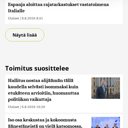
tukemiseen ja kävijämäärämme analysoimiseen. Lisäksi
Espanja aloittaa rajatarkastukset vastatoimena
jaamme sosiaalisen median, mainosalan ja analytiikka-
Italialle
alan kumppaneillemme tietoja siitä, miten käytät
Uutiset
|
8.8.2026 8:31
sivustoamme. Kumppanimme voivat yhdistää näitä
tietoja muihin tietoihin, joita olet antanut heille tai joita on
kerätty, kun olet käyttänyt heidän palvelujaan. Tietoja
Näytä lisää
saatetaan myös siirtää ulkomaille.
Toimitus suosittelee
Hallitus nostaa alijäämän tällä
kaudella selvästi isommaksi kuin
etukäteen arvioitiin, huomauttaa
politiikan vaikuttaja
Uutiset
|
6.8.2026 16:20
Iso osa keskustaa ja kokoomusta
äänestäneistä on vielä katsomossa,