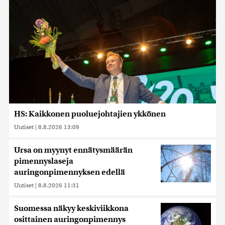
HS: Kaikkonen puoluejohtajien ykkönen
Uutiset
|
8.8.2026 13:09
Ursa on myynyt ennätysmäärän
pimennyslaseja
auringonpimennyksen edellä
Uutiset
|
8.8.2026 11:31
Suomessa näkyy keskiviikkona
osittainen auringonpimennys