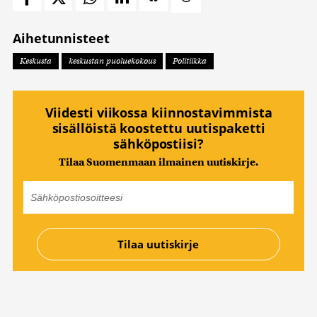
Aihetunnisteet
Keskusta
keskustan puoluekokous
Politiikka
Viidesti viikossa kiinnostavimmista
sisällöistä koostettu uutispaketti
sähköpostiisi?
Tilaa Suomenmaan ilmainen uutiskirje.