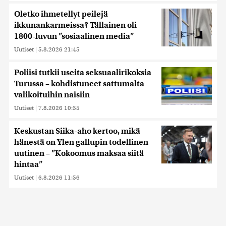
Oletko ihmetellyt peilejä
ikkunankarmeissa? Tällainen oli
1800-luvun ”sosiaalinen media”
Uutiset
|
5.8.2026 21:45
Poliisi tutkii useita seksuaalirikoksia
Turussa – kohdistuneet sattumalta
valikoituihin naisiin
Uutiset
|
7.8.2026 10:55
Keskustan Siika-aho kertoo, mikä
hänestä on Ylen gallupin todellinen
uutinen – ”Kokoomus maksaa siitä
hintaa”
Uutiset
|
6.8.2026 11:56