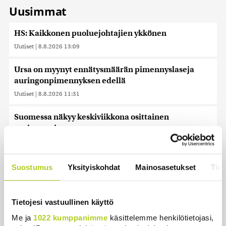
Uusimmat
HS: Kaikkonen puoluejohtajien ykkönen
Uutiset
|
8.8.2026 13:09
Ursa on myynyt ennätysmäärän pimennyslaseja
auringonpimennyksen edellä
Uutiset
|
8.8.2026 11:31
Suomessa näkyy keskiviikkona osittainen
auringonpimennys
Uutiset
|
8.8.2026 11:30
Ensi viikolla Suomesta pääsee junalla
Suostumus
Yksityiskohdat
Mainosasetukset
Tiet
Haaparantaan, mutta matka taitetaan kuivin suin
Uutiset
|
8.8.2026 10:44
Tietojesi vastuullinen käyttö
”Se tuntuu maailmanlopulta” – Täydellinen
Me ja
1022 kumppanimme
käsittelemme henkilötietojasi,
auringonpimennys kiehtoo turisteja ja paljastaa