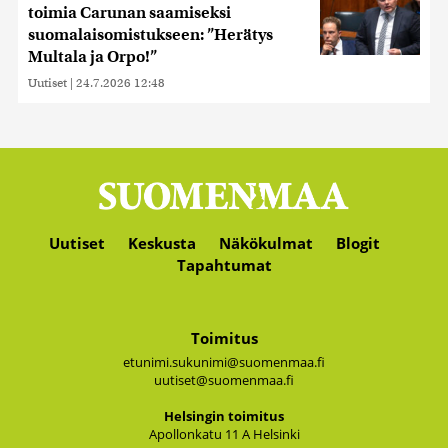
toimia Carunan saamiseksi
suomalaisomistukseen: ”Herätys
Multala ja Orpo!”
Uutiset
|
24.7.2026 12:48
Uutiset
Keskusta
Näkökulmat
Blogit
Tapahtumat
Toimitus
etunimi.sukunimi@suomenmaa.fi
uutiset@suomenmaa.fi
Hel­sin­gin toi­mi­tus
Apol­lon­ka­tu 11 A Hel­sin­ki