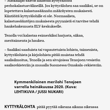
– Matkailijat saavat kalastaa kyttyrälohta
perhokalastusvälineillä. Jos kyttyrälohen saa saaliiksi, se on
lopetettava kalastussäännön määräysten mukaisesti.
Kiintiöitä kyttyrälohille ei ole. Normaalista,
kalastussääntöjen mukaisesta pyynnistä ei tarvitse tehdä
hankehakemusta ELY-keskukselle.
Tenolla voi kalastaa esimerkiksi harjusta, siikaa,
meritaimenta ja haukea.
– Saaliiksi saaduista tai vapautetuista lohista, taimenista,
kyttyrälohista ja kirjolohista pitää muistaa tehdä
saalisilmoitus, Tenolla ja sen sivujoissa Tenojoen vesistön
saalisrekisteriin ja muualla Suomessa Omakala-rekisteriin.
Kymmenkiloinen merilohi Tenojoen
varrella heinäkuussa 2020. (Kuva:
LEHTIKUVA / JUSSI NUKARI)
KYTTYRÄLOHTA
pitää pyytää oikeana aikana oikeassa