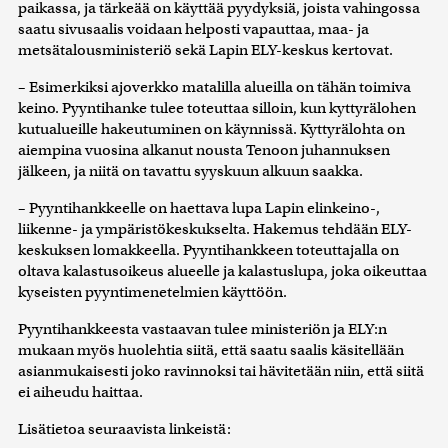
paikassa, ja tärkeää on käyttää pyydyksiä, joista vahingossa
saatu sivusaalis voidaan helposti vapauttaa, maa- ja
metsätalousministeriö sekä Lapin ELY-keskus kertovat.
– Esimerkiksi ajoverkko matalilla alueilla on tähän toimiva
keino. Pyyntihanke tulee toteuttaa silloin, kun kyttyrälohen
kutualueille hakeutuminen on käynnissä. Kyttyrälohta on
aiempina vuosina alkanut nousta Tenoon juhannuksen
jälkeen, ja niitä on tavattu syyskuun alkuun saakka.
– Pyyntihankkeelle on haettava lupa Lapin elinkeino-,
liikenne- ja ympäristökeskukselta. Hakemus tehdään ELY-
keskuksen lomakkeella. Pyyntihankkeen toteuttajalla on
oltava kalastusoikeus alueelle ja kalastuslupa, joka oikeuttaa
kyseisten pyyntimenetelmien käyttöön.
Pyyntihankkeesta vastaavan tulee ministeriön ja ELY:n
mukaan myös huolehtia siitä, että saatu saalis käsitellään
asianmukaisesti joko ravinnoksi tai hävitetään niin, että siitä
ei aiheudu haittaa.
Lisätietoa seuraavista linkeistä: