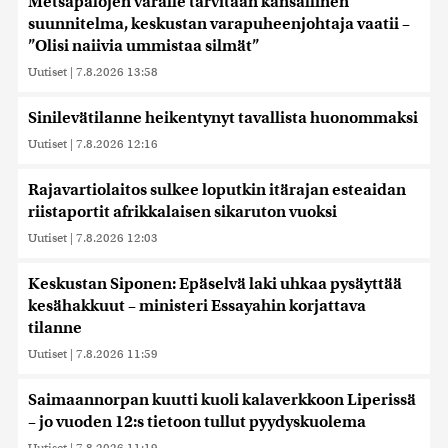
Metsäpalojen varalle tarvitaan kansallinen
suunnitelma, keskustan varapuheenjohtaja vaatii –
”Olisi naiivia ummistaa silmät”
Uutiset
|
7.8.2026 13:58
Sinilevätilanne heikentynyt tavallista huonommaksi
Uutiset
|
7.8.2026 12:16
Rajavartiolaitos sulkee loputkin itärajan esteaidan
riistaportit afrikkalaisen sikaruton vuoksi
Uutiset
|
7.8.2026 12:03
Keskustan Siponen: Epäselvä laki uhkaa pysäyttää
kesähakkuut – ministeri Essayahin korjattava
tilanne
Uutiset
|
7.8.2026 11:59
Saimaannorpan kuutti kuoli kalaverkkoon Liperissä
– jo vuoden 12:s tietoon tullut pyydyskuolema
Uutiset
|
7.8.2026 11:19