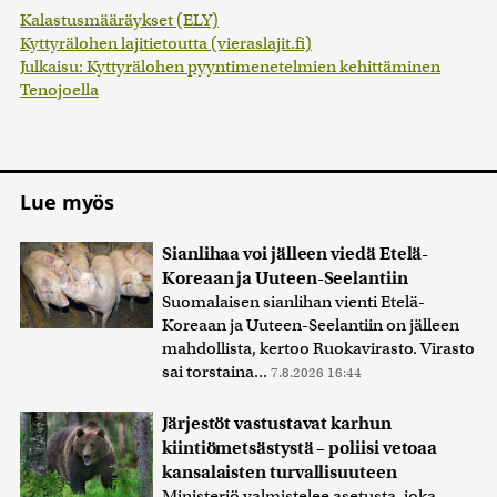
Kalastusmääräykset (ELY)
Kyttyrälohen lajitietoutta (vieraslajit.fi)
Julkaisu: Kyttyrälohen pyyntimenetelmien kehittäminen
Tenojoella
Lue myös
Sianlihaa voi jälleen viedä Etelä-
Koreaan ja Uuteen-Seelantiin
Suomalaisen sianlihan vienti Etelä-
Koreaan ja Uuteen-Seelantiin on jälleen
mahdollista, kertoo Ruokavirasto. Virasto
sai torstaina...
7.8.2026 16:44
Järjestöt vastustavat karhun
kiintiömetsästystä – poliisi vetoaa
kansalaisten turvallisuuteen
Ministeriö valmistelee asetusta, joka