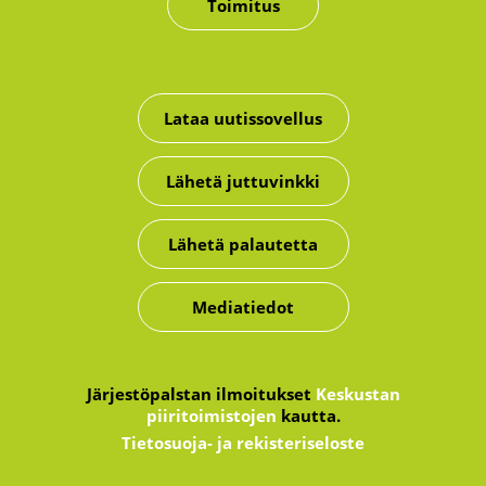
Toimitus
Lataa uutissovellus
Lähetä juttuvinkki
Lähetä palautetta
Mediatiedot
Järjestöpalstan ilmoitukset
Keskustan
piiritoimistojen
kautta.
Tietosuoja- ja rekisteriseloste