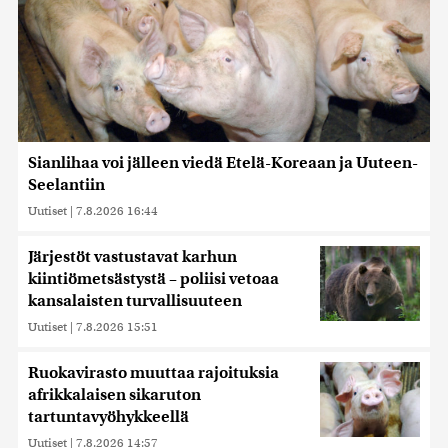
Sianlihaa voi jälleen viedä Etelä-Koreaan ja Uuteen-
Seelantiin
Uutiset
|
7.8.2026 16:44
Järjestöt vastustavat karhun
kiintiömetsästystä – poliisi vetoaa
kansalaisten turvallisuuteen
Uutiset
|
7.8.2026 15:51
Ruokavirasto muuttaa rajoituksia
afrikkalaisen sikaruton
tartuntavyöhykkeellä
Uutiset
|
7.8.2026 14:57