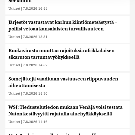
Seelantiin
jaamme sosiaalisen median, mainosalan ja analytiikka-
Uutiset
|
7.8.2026 16:44
alan kumppaneillemme tietoja siitä, miten käytät
sivustoamme. Kumppanimme voivat yhdistää näitä
Järjestöt vastustavat karhun kiintiömetsästystä –
tietoja muihin tietoihin, joita olet antanut heille tai joita on
poliisi vetoaa kansalaisten turvallisuuteen
kerätty, kun olet käyttänyt heidän palvelujaan. Tietoja
saatetaan myös siirtää ulkomaille.
Uutiset
|
7.8.2026 15:51
Ruokavirasto muuttaa rajoituksia afrikkalaisen
sikaruton tartuntavyöhykkeellä
Uutiset
|
7.8.2026 14:57
Somejättejä vaaditaan vastuuseen riippuvuuden
aiheuttamisesta
Uutiset
|
7.8.2026 14:30
WSJ: Tiedustelutiedon mukaan Venäjä voisi testata
Naton kestävyyttä rajatulla aluehyökkäyksellä
Uutiset
|
7.8.2026 14:16