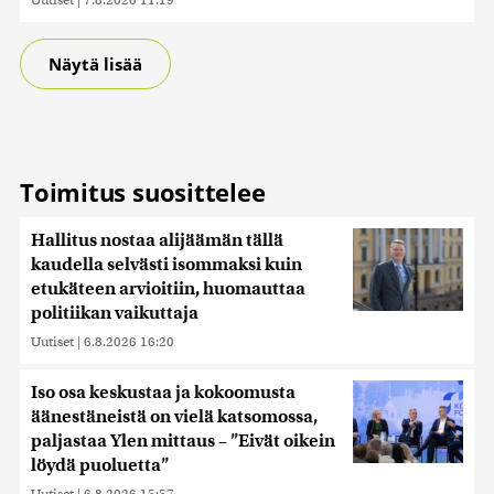
Näytä lisää
Toimitus suosittelee
Hallitus nostaa alijäämän tällä
kaudella selvästi isommaksi kuin
etukäteen arvioitiin, huomauttaa
politiikan vaikuttaja
Uutiset
|
6.8.2026 16:20
Iso osa keskustaa ja kokoomusta
äänestäneistä on vielä katsomossa,
paljastaa Ylen mittaus – ”Eivät oikein
löydä puoluetta”
Uutiset
|
6.8.2026 15:57