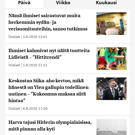
Päivä
Viikko
Kuukausi
Nämä ihmiset sairastuvat muita
herkemmin sydän- ja
verisuonitauteihin, sanoo tutkimus
Uutiset
|
5.8.2026 22:01
Ihmiset kahmivat nyt näitä tuotteita
Lidleistä – ”Hittitrendi”
Uutiset
|
5.8.2026 21:21
Keskustan Siika-aho kertoo, mikä
hänestä on Ylen gallupin todellinen
uutinen – ”Kokoomus maksaa siitä
hintaa”
Uutiset
|
6.8.2026 11:56
Harva tajusi Hitlerin olympialaisissa,
mitä pinnan alla kyti