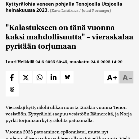
Kyttyrälohia veneen pohjalla Tenojoella Utsjoella
heinäkuussa 2023.
(Kuva: Lehtikuva / Jouni Porsanger)
"Kalastukseen on tänä vuonna
kaksi mahdollisuutta" – vieraskalaa
pyritään torjumaan
Lauri Heikkilä
24.6.2025 20:45
, muokattu
24.6.2025 14:29
A+
A–
Vieraslaji kyttyrälohi uhkaa nousta tänäkin vuonna Tenon
vesistöön. Kyttyrälohi saapuu vesistöön Jäämereltä, ja Norja
pyrkii torjumaan kyttyrälohta patoamalla.
Vuonna 2023 patoaminen epäonnistui, mutta nyt
uudenmallisen padon suhteen ollaan toiveikkaampia. Vielä