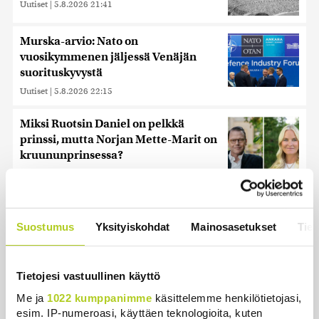
Uutiset
|
5.8.2026 21:41
Murska-arvio: Nato on
vuosikymmenen jäljessä Venäjän
suorituskyvystä
Uutiset
|
5.8.2026 22:15
Miksi Ruotsin Daniel on pelkkä
prinssi, mutta Norjan Mette-Marit on
kruununprinsessa?
Uutiset
|
3.8.2026 21:46
Juutalainen miekkailija voitti
natseille mitalin ja kohotti kätensä
Suostumus
Yksityiskohdat
Mainosasetukset
Tiet
Hitler-tervehdykseen – Miksi
ihmeessä?
Uutiset
|
6.8.2026 21:31
Tietojesi vastuullinen käyttö
Me ja
1022 kumppanimme
käsittelemme henkilötietojasi,
Kuin kauhuelokuvasta – Oletko
esim. IP-numeroasi, käyttäen teknologioita, kuten