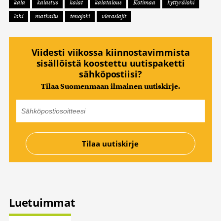
kala
kalastus
kalat
kalatalous
Kotimaa
kyttyrälohi
lohi
matkailu
tenojoki
vieraslajit
Viidesti viikossa kiinnostavimmista
sisällöistä koostettu uutispaketti
sähköpostiisi?
Tilaa Suomenmaan ilmainen uutiskirje.
Luetuimmat