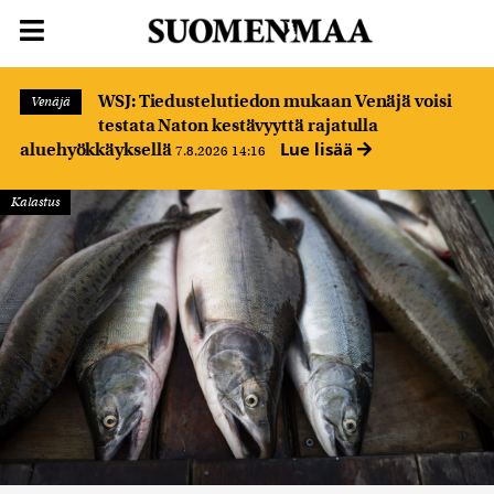
WSJ: Tiedustelutiedon mukaan Venäjä voisi
Venäjä
testata Naton kestävyyttä rajatulla
Lue lisää
aluehyökkäyksellä
7.8.2026 14:16
Kalastus