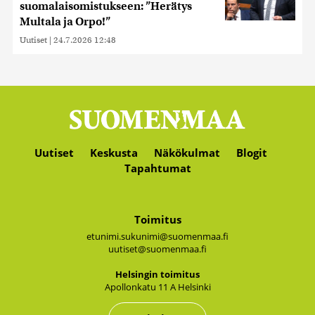
suomalaisomistukseen: ”Herätys
Multala ja Orpo!”
Uutiset
|
24.7.2026 12:48
Uutiset
Keskusta
Näkökulmat
Blogit
Tapahtumat
Toimitus
etunimi.sukunimi@suomenmaa.fi
uutiset@suomenmaa.fi
Hel­sin­gin toi­mi­tus
Apol­lon­ka­tu 11 A Hel­sin­ki