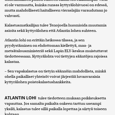
ei ole varmuutta, kuinka runsas kyttyrälohivuosi on edessä,
mutta mahdollisesti haitalliseen vieraslajiin varaudutaan jo
vahvasti.
Kalastusmatkailijan tulee Tenojoella huomioida muutamia
asioita sekä kyttyrälohen että Atlantin lohen suhteen.
Atlantin lohi on erittäin heikossa tilassa, ja sen
pyydystäminen on ehdottoman kiellettyä, maa- ja
metsätalousministeriö sekä Lapin ELY-keskus muistuttavat
tiedotteessaan. Kyttyrälohta voi tiettyjen sääntöjen rajoissa
kalastaa.
– Sen vapakalastus on tietyin säännöin mahdollista, minkä
ohella paikalliset yhteisöt voivat järjestää luvanvaraisia
kyttyrälohen poistokalastushankkeita.
ATLANTIN LOHI
tulee tiedotteen mukaan poikkeuksetta
vapauttaa. Jos samalta paikalta onkeen tarttuu useampi
yksilö, kalastus tulee sillä paikalla lopettaa ja siirtyä toiseen
kohtaan.