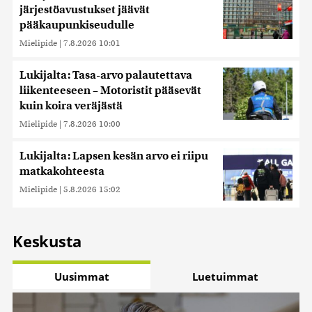
järjestöavustukset jäävät
pääkaupunkiseudulle
Mielipide
|
7.8.2026 10:01
Lukijalta: Tasa-arvo palautettava
liikenteeseen – Motoristit pääsevät
kuin koira veräjästä
Mielipide
|
7.8.2026 10:00
Lukijalta: Lapsen kesän arvo ei riipu
matkakohteesta
Mielipide
|
5.8.2026 15:02
Keskusta
Uusimmat
Luetuimmat