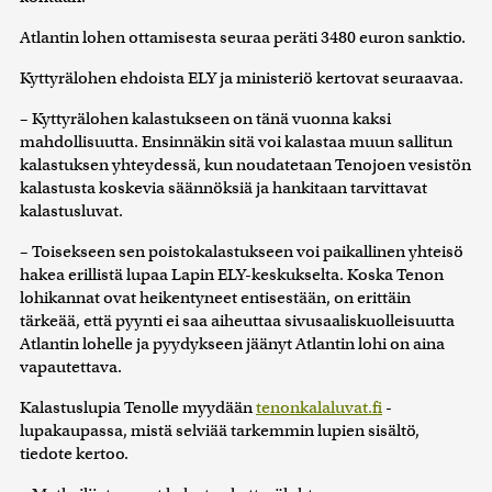
Atlantin lohen ottamisesta seuraa peräti 3480 euron sanktio.
Kyttyrälohen ehdoista ELY ja ministeriö kertovat seuraavaa.
– Kyttyrälohen kalastukseen on tänä vuonna kaksi
mahdollisuutta. Ensinnäkin sitä voi kalastaa muun sallitun
kalastuksen yhteydessä, kun noudatetaan Tenojoen vesistön
kalastusta koskevia säännöksiä ja hankitaan tarvittavat
kalastusluvat.
– Toisekseen sen poistokalastukseen voi paikallinen yhteisö
hakea erillistä lupaa Lapin ELY-keskukselta. Koska Tenon
lohikannat ovat heikentyneet entisestään, on erittäin
tärkeää, että pyynti ei saa aiheuttaa sivusaaliskuolleisuutta
Atlantin lohelle ja pyydykseen jäänyt Atlantin lohi on aina
vapautettava.
Kalastuslupia Tenolle myydään
tenonkalaluvat.fi
-
lupakaupassa, mistä selviää tarkemmin lupien sisältö,
tiedote kertoo.