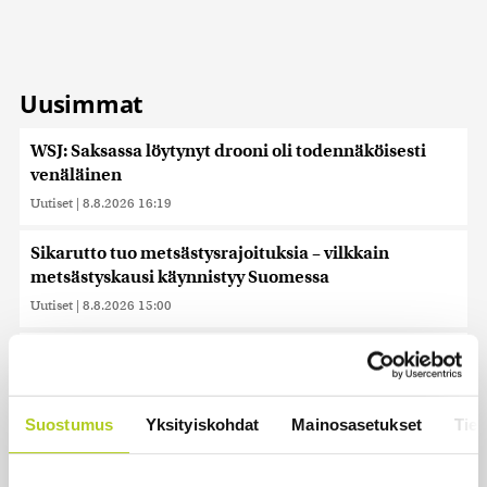
Uusimmat
WSJ: Saksassa löytynyt drooni oli todennäköisesti
venäläinen
Uutiset
|
8.8.2026 16:19
Sikarutto tuo metsästysrajoituksia – vilkkain
metsästyskausi käynnistyy Suomessa
Uutiset
|
8.8.2026 15:00
Bulgariassa on räjähtänyt drooni lähellä Romanian
rajaa
Uutiset
|
8.8.2026 14:40
Suostumus
Yksityiskohdat
Mainosasetukset
Tiet
HS: Kaikkonen puoluejohtajien ykkönen
Uutiset
|
8.8.2026 13:09