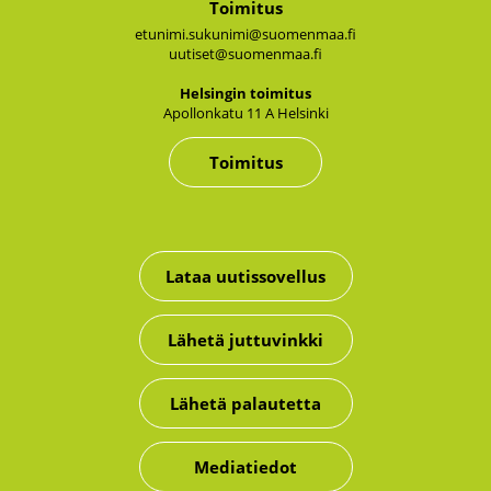
Toimitus
etunimi.sukunimi@suomenmaa.fi
uutiset@suomenmaa.fi
Hel­sin­gin toi­mi­tus
Apol­lon­ka­tu 11 A Hel­sin­ki
Toimitus
Lataa uutissovellus
Lähetä juttuvinkki
Lähetä palautetta
Mediatiedot