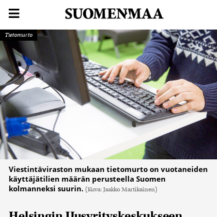
Tietomurto
Viestintäviraston mukaan tietomurto on vuotaneiden
käyttäjätilien määrän perusteella Suomen
kolmanneksi suurin.
(Kuva: Jaakko Martikainen)
Helsingin Uusyrityskeskukseen