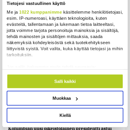
Tietojesi vastuullinen käyttö
Me ja
1022 kumppanimme
käsittelemme henkilötietojasi,
Ursa on myynyt ennätysmäärän pimennyslaseja
esim. IP-numeroasi, käyttäen teknologioita, kuten
auringonpimennyksen edellä
evästeitä, tallentamaan ja lukemaan tietoa laitteeltasi,
Uutiset
|
8.8.2026 11:31
jotta voimme tarjota personoituja mainoksia ja sisältöjä,
tehdä mainosten ja sisältöjen mittauksia, saada
Suomessa näkyy keskiviikkona osittainen
näkemyksiä kohdeyleisöstä sekä tuotekehitykseen
auringonpimennys
liittyvistä syistä. Voit valita, kuka käyttää tietojasi ja mihin
Uutiset
|
8.8.2026 11:30
tarkoituksiin.
Jos sallit, haluamme myös tehdä seuraavia:
Ensi viikolla Suomesta pääsee junalla
Haaparantaan, mutta matka taitetaan kuivin suin
Kerätä tietoja maantieteellisestä sijainnistasi,
mahdollisesti muutaman metrin tarkkuudella
Salli kaikki
Uutiset
|
8.8.2026 10:44
Tunnistaa laitteesi skannaamalla sen
ominaispiirteitä aktiivisesti (sormenjäljen
”Se tuntuu maailmanlopulta” – Täydellinen
Muokkaa
muodostaminen)
auringonpimennys kiehtoo turisteja ja paljastaa
Lue lisää siitä, miten henkilötietojasi käsitellään ja miten
uutta tutkijoille
voit määrittää asetuksesi
tiedot-osiossa
. Voit muuttaa
Kiellä
Uutiset
|
8.8.2026 10:30
suostumustasi tai peruuttaa sen milloin vain
evästeilmoituksessa.
Kolumbian uusi oikeistolainen presidentti astui