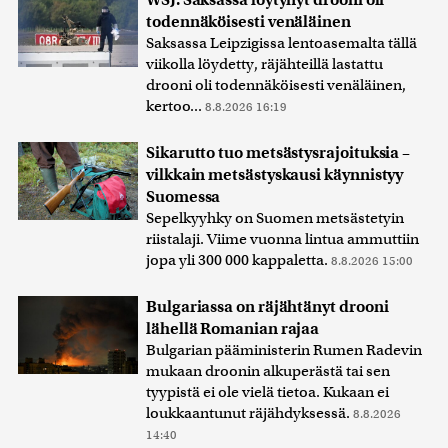
todennäköisesti venäläinen
Saksassa Leipzigissa lentoasemalta tällä
viikolla löydetty, räjähteillä lastattu
drooni oli todennäköisesti venäläinen,
kertoo...
8.8.2026 16:19
Sikarutto tuo metsästysrajoituksia –
vilkkain metsästyskausi käynnistyy
Suomessa
Sepelkyyhky on Suomen metsästetyin
riistalaji. Viime vuonna lintua ammuttiin
jopa yli 300 000 kappaletta.
8.8.2026 15:00
Bulgariassa on räjähtänyt drooni
lähellä Romanian rajaa
Bulgarian pääministerin Rumen Radevin
mukaan droonin alkuperästä tai sen
tyypistä ei ole vielä tietoa. Kukaan ei
loukkaantunut räjähdyksessä.
8.8.2026
14:40