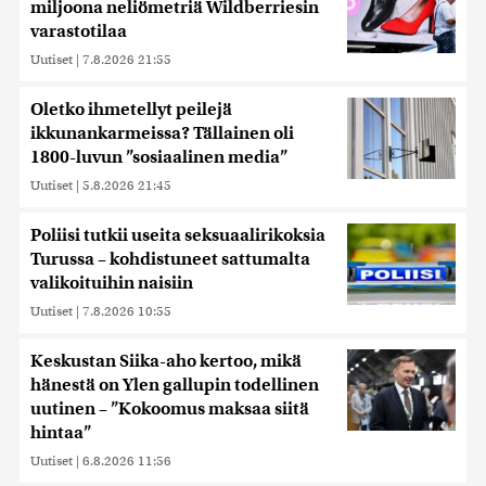
miljoona neliömetriä Wildberriesin
varastotilaa
Uutiset
|
7.8.2026 21:55
Oletko ihmetellyt peilejä
ikkunankarmeissa? Tällainen oli
1800-luvun ”sosiaalinen media”
Uutiset
|
5.8.2026 21:45
Poliisi tutkii useita seksuaalirikoksia
Turussa – kohdistuneet sattumalta
valikoituihin naisiin
Uutiset
|
7.8.2026 10:55
Keskustan Siika-aho kertoo, mikä
hänestä on Ylen gallupin todellinen
uutinen – ”Kokoomus maksaa siitä
hintaa”
Uutiset
|
6.8.2026 11:56