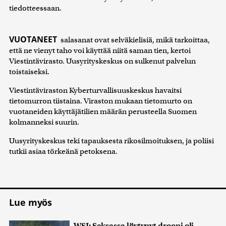
tiedotteessaan.
VUOTANEET
salasanat ovat selväkielisiä, mikä tarkoittaa,
että ne vienyt taho voi käyttää niitä saman tien, kertoi
Viestintävirasto. Uusyrityskeskus on sulkenut palvelun
toistaiseksi.
Viestintäviraston Kyberturvallisuuskeskus havaitsi
tietomurron tiistaina. Viraston mukaan tietomurto on
vuotaneiden käyttäjätilien määrän perusteella Suomen
kolmanneksi suurin.
Uusyrityskeskus teki tapauksesta rikosilmoituksen, ja poliisi
tutkii asiaa törkeänä petoksena.
Lue myös
WSJ: Saksassa löytynyt drooni oli