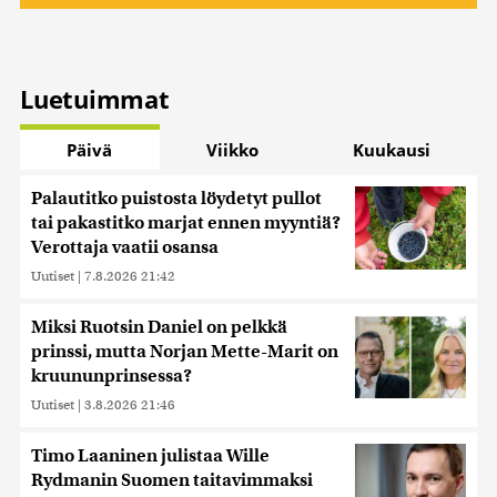
Luetuimmat
Päivä
Viikko
Kuukausi
Palautitko puistosta löydetyt pullot
tai pakastitko marjat ennen myyntiä?
Verottaja vaatii osansa
Uutiset
|
7.8.2026 21:42
Miksi Ruotsin Daniel on pelkkä
prinssi, mutta Norjan Mette-Marit on
kruununprinsessa?
Uutiset
|
3.8.2026 21:46
Timo Laaninen julistaa Wille
Rydmanin Suomen taitavimmaksi