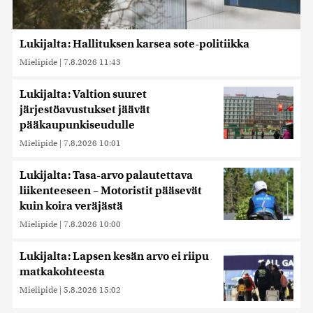
Lukijalta: Hallituksen karsea sote-politiikka
Mielipide
|
7.8.2026 11:43
Lukijalta: Valtion suuret
järjestöavustukset jäävät
pääkaupunkiseudulle
Mielipide
|
7.8.2026 10:01
Lukijalta: Tasa-arvo palautettava
liikenteeseen – Motoristit pääsevät
kuin koira veräjästä
Mielipide
|
7.8.2026 10:00
Lukijalta: Lapsen kesän arvo ei riipu
matkakohteesta
Mielipide
|
5.8.2026 15:02