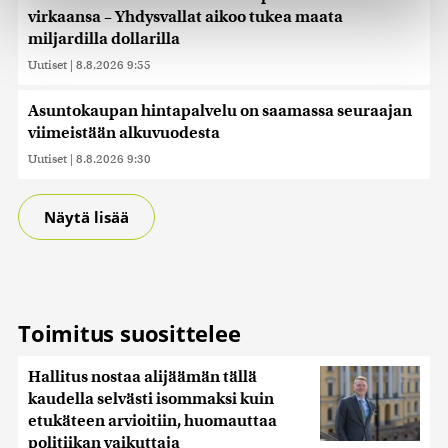
virkaansa – Yhdysvallat aikoo tukea maata
Käytämme evästeitä tarjoamamme sisällön ja mainosten
miljardilla dollarilla
räätälöimiseen, sosiaalisen median ominaisuuksien
tukemiseen ja kävijämäärämme analysoimiseen. Lisäksi
Uutiset
|
8.8.2026 9:55
jaamme sosiaalisen median, mainosalan ja analytiikka-
alan kumppaneillemme tietoja siitä, miten käytät
Asuntokaupan hintapalvelu on saamassa seuraajan
sivustoamme. Kumppanimme voivat yhdistää näitä
viimeistään alkuvuodesta
tietoja muihin tietoihin, joita olet antanut heille tai joita on
Uutiset
|
8.8.2026 9:30
kerätty, kun olet käyttänyt heidän palvelujaan. Tietoja
saatetaan myös siirtää ulkomaille.
Näytä lisää
Toimitus suosittelee
Hallitus nostaa alijäämän tällä
kaudella selvästi isommaksi kuin
etukäteen arvioitiin, huomauttaa
politiikan vaikuttaja