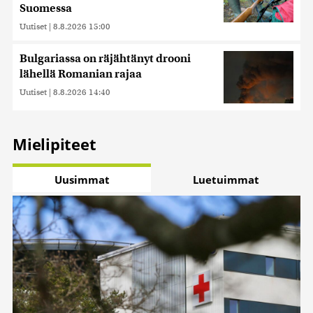
Suomessa
Uutiset
|
8.8.2026 15:00
Bulgariassa on räjähtänyt drooni
lähellä Romanian rajaa
Uutiset
|
8.8.2026 14:40
Mielipiteet
Uusimmat
Luetuimmat