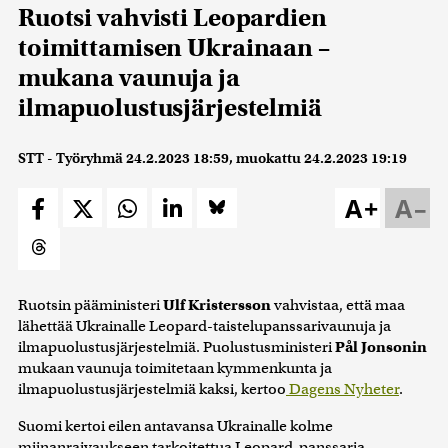
Ruotsi vahvisti Leopardien
toimittamisen Ukrainaan –
mukana vaunuja ja
ilmapuolustusjärjestelmiä
STT - Työryhmä
24.2.2023 18:59
, muokattu
24.2.2023 19:19
A+
A–
Ruotsin pääministeri
Ulf Kristersson
vahvistaa, että maa
lähettää Ukrainalle Leopard-taistelupanssarivaunuja ja
ilmapuolustusjärjestelmiä. Puolustusministeri
Pål Jonsonin
mukaan vaunuja toimitetaan kymmenkunta ja
ilmapuolustusjärjestelmiä kaksi, kertoo
Dagens Nyheter
.
Suomi kertoi eilen antavansa Ukrainalle kolme
miinanraivaukseen tarkoitettua Leopard-panssaria.