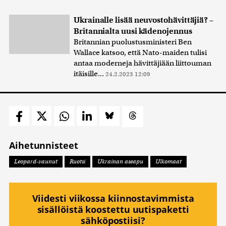
Ukrainalle lisää neuvostohävittäjiä? –
Britannialta uusi kädenojennus
Britannian puolustusministeri Ben
Wallace katsoo, että Nato-maiden tulisi
antaa moderneja hävittäjiään liittouman
itäisille...
24.2.2023 12:09
Aihetunnisteet
Leopard-vaunut
Ruotsi
Ukrainan aseapu
Ulkomaat
Viidesti viikossa kiinnostavimmista
sisällöistä koostettu uutispaketti
sähköpostiisi?