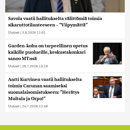
Savola vaatii hallitukselta välittömiä toimia
sikaruttotilanteeseen – ”Viipymättä”
Uutiset
|
3.8.2026 11:01
Garden-kohu on tarpeellinen opetus
kaikille puolueille, keskustakonkari
sanoo MT:ssä
Uutiset
|
28.7.2026 13:18
Antti Kurvinen vaatii hallitukselta
toimia Carunan saamiseksi
suomalaisomistukseen: ”Herätys
Multala ja Orpo!”
Uutiset
|
24.7.2026 12:48