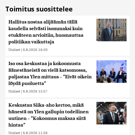
Toimitus suosittelee
Hallitus nostaa alijäämän tällä
kaudella selvästi isommaksi kuin
etukäteen arvioitiin, huomauttaa
politiikan vaikuttaja
Uutiset
|
6.8.2026 16:20
Iso osa keskustaa ja kokoomusta
äänestäneistä on vielä katsomossa,
paljastaa Ylen mittaus – ”Eivät oikein
löydä puoluetta”
Uutiset
|
6.8.2026 15:57
Keskustan Siika-aho kertoo, mikä
hänestä on Ylen gallupin todellinen
uutinen – ”Kokoomus maksaa siitä
hintaa”
Uutiset
|
6.8.2026 11:56