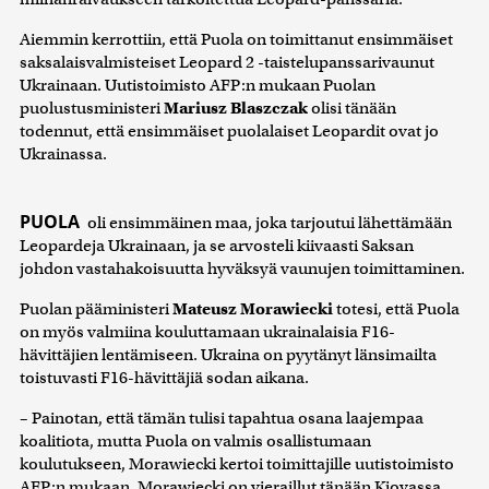
Aiemmin kerrottiin, että Puola on toimittanut ensimmäiset
saksalaisvalmisteiset Leopard 2 -taistelupanssarivaunut
Ukrainaan. Uutistoimisto AFP:n mukaan Puolan
puolustusministeri
Mariusz Blaszczak
olisi tänään
todennut, että ensimmäiset puolalaiset Leopardit ovat jo
Ukrainassa.
PUOLA
oli ensimmäinen maa, joka tarjoutui lähettämään
Leopardeja Ukrainaan, ja se arvosteli kiivaasti Saksan
johdon vastahakoisuutta hyväksyä vaunujen toimittaminen.
Puolan pääministeri
Mateusz Morawiecki
totesi, että Puola
on myös valmiina kouluttamaan ukrainalaisia F16-
hävittäjien lentämiseen. Ukraina on pyytänyt länsimailta
toistuvasti F16-hävittäjiä sodan aikana.
– Painotan, että tämän tulisi tapahtua osana laajempaa
koalitiota, mutta Puola on valmis osallistumaan
koulutukseen, Morawiecki kertoi toimittajille uutistoimisto
AFP:n mukaan. Morawiecki on vieraillut tänään Kiovassa