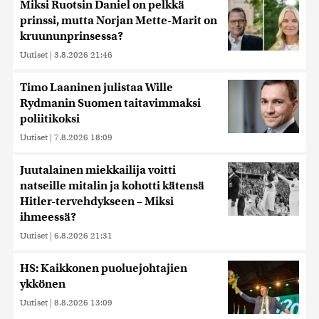
Miksi Ruotsin Daniel on pelkkä
prinssi, mutta Norjan Mette-Marit on
kruununprinsessa?
Uutiset
|
3.8.2026 21:46
Timo Laaninen julistaa Wille
Rydmanin Suomen taitavimmaksi
poliitikoksi
Uutiset
|
7.8.2026 18:09
Juutalainen miekkailija voitti
natseille mitalin ja kohotti kätensä
Hitler-tervehdykseen – Miksi
ihmeessä?
Uutiset
|
6.8.2026 21:31
HS: Kaikkonen puoluejohtajien
ykkönen
Uutiset
|
8.8.2026 13:09