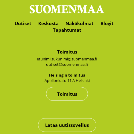
Uutiset
Keskusta
Näkökulmat
Blogit
Tapahtumat
Toimitus
etunimi.sukunimi@suomenmaa.fi
uutiset@suomenmaa.fi
Hel­sin­gin toi­mi­tus
Apol­lon­ka­tu 11 A Hel­sin­ki
Toimitus
Lataa uutissovellus