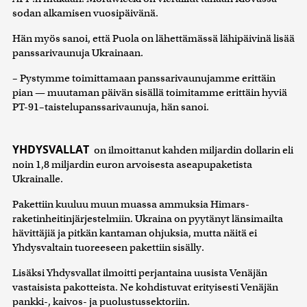
sodan alkamisen vuosipäivänä.
Hän myös sanoi, että Puola on lähettämässä lähipäivinä lisää
panssarivaunuja Ukrainaan.
– Pystymme toimittamaan panssarivaunujamme erittäin
pian — muutaman päivän sisällä toimitamme erittäin hyviä
PT-91–taistelupanssarivaunuja, hän sanoi.
YHDYSVALLAT
on ilmoittanut kahden miljardin dollarin eli
noin 1,8 miljardin euron arvoisesta aseapupaketista
Ukrainalle.
Pakettiin kuuluu muun muassa ammuksia Himars-
raketinheitinjärjestelmiin. Ukraina on pyytänyt länsimailta
hävittäjiä ja pitkän kantaman ohjuksia, mutta näitä ei
Yhdysvaltain tuoreeseen pakettiin sisälly.
Lisäksi Yhdysvallat ilmoitti perjantaina uusista Venäjän
vastaisista pakotteista. Ne kohdistuvat erityisesti Venäjän
pankki-, kaivos- ja puolustussektoriin.