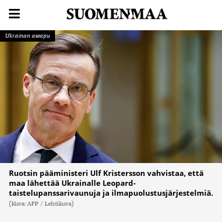
Ukrainan aseapu
Ruotsin pääministeri Ulf Kristersson vahvistaa, että
maa lähettää Ukrainalle Leopard-
taistelupanssarivaunuja ja ilmapuolustusjärjestelmiä.
(Kuva: AFP / Lehtikuva)