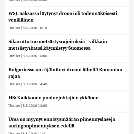
tietoja muihin tietoihin, joita olet antanut heille tai joita on
kerätty, kun olet käyttänyt heidän palvelujaan. Tietoja
WSJ: Saksassa löytynyt drooni oli todennäköisesti
saatetaan myös siirtää ulkomaille.
venäläinen
Uutiset
|
8.8.2026 16:19
Sikarutto tuo metsästysrajoituksia – vilkkain
metsästyskausi käynnistyy Suomessa
Uutiset
|
8.8.2026 15:00
Bulgariassa on räjähtänyt drooni lähellä Romanian
rajaa
Uutiset
|
8.8.2026 14:40
HS: Kaikkonen puoluejohtajien ykkönen
Uutiset
|
8.8.2026 13:09
Ursa on myynyt ennätysmäärän pimennyslaseja
auringonpimennyksen edellä
Uutiset
|
8.8.2026 11:31