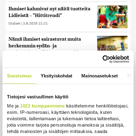
Ihmiset kahmivat nyt näitä tuotteita
Lidleistä – ”Hittitrendi”
Uutiset
|
5.8.2026 21:21
Nämä ihmiset sairastuvat muita
herkemmin sydän- ja
verisuonitauteihin, sanoo tutkimus
Uutiset
|
5.8.2026 22:01
Reuters: Ukraina on tuhonnut yli
Suostumus
Yksityiskohdat
Mainosasetukset
Tiet
miljoona neliömetriä Wildberriesin
varastotilaa
Uutiset
|
7.8.2026 21:55
Tietojesi vastuullinen käyttö
Me ja
1022 kumppanimme
käsittelemme henkilötietojasi,
Oletko ihmetellyt peilejä
esim. IP-numeroasi, käyttäen teknologioita, kuten
ikkunankarmeissa? Tällainen oli
evästeitä, tallentamaan ja lukemaan tietoa laitteeltasi,
1800-luvun ”sosiaalinen media”
jotta voimme tarjota personoituja mainoksia ja sisältöjä,
Uutiset
|
5.8.2026 21:45
tehdä mainosten ja sisältöjen mittauksia, saada