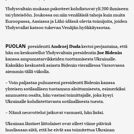
Yhdysvaltain mukaan pakotteet kohdistuvat yli 200 ihmiseen
tai yhteisöön. Joukossa on niin venäläisiä tahoja kuin muita
Euroopassa, Aasiassa ja Lähi-idässä olevia toimijoita, joiden
Yhdysvallat katsoo tukevan Venäjän hyökkäyssotaa.
PUOLAN
presidentti
Andrzej Duda
kertoi perjantaina, että
hän on keskustellut Yhdysvaltain presidentin
Joe Bidenin
kanssa ampumatarvikkeiden tuottamisesta Ukrainalle.
Kaksikko keskusteli asiasta Bidenin vieraillessa Varsovassa
aiemmin tällä viikolla.
– Voin paljastaa puhuneeni presidentti Bidenin kanssa
yhteisen sotilaallisen tuotannon aloittamisesta, esimerkiksi
ammusten osalta, hän vastasi toimittajalle, joka kysyi
Ukrainalle kohdistettavasta sotilaallisesta tuesta.
– Nämä neuvottelut jatkuvat varmasti, hän lisäsi.
Ukrainan läntiset liittolaiset ovat olleet viime päivinä
huolissaan siitä, että he eivät saa toimitettua Ukrainan