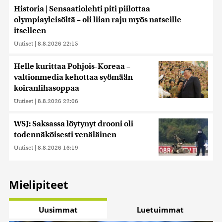
Historia | Sensaatiolehti piti piilottaa
olympiayleisöltä – oli liian raju myös natseille
itselleen
Uutiset
|
8.8.2026 22:15
Helle kurittaa Pohjois-Koreaa –
valtionmedia kehottaa syömään
koiranlihasoppaa
Uutiset
|
8.8.2026 22:06
WSJ: Saksassa löytynyt drooni oli
todennäköisesti venäläinen
Uutiset
|
8.8.2026 16:19
Mielipiteet
Uusimmat
Luetuimmat