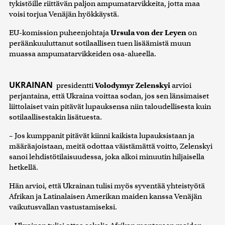
tykistöille riittävän paljon ampumatarvikkeita, jotta maa
voisi torjua Venäjän hyökkäystä.
EU-komission puheenjohtaja
Ursula von der Leyen
on
peräänkuuluttanut sotilaallisen tuen lisäämistä muun
muassa ampumatarvikkeiden osa-alueella.
UKRAINAN
presidentti
Volodymyr Zelenskyi
arvioi
perjantaina, että Ukraina voittaa sodan, jos sen länsimaiset
liittolaiset vain pitävät lupauksensa niin taloudellisesta kuin
sotilaallisestakin lisätuesta.
– Jos kumppanit pitävät kiinni kaikista lupauksistaan ja
määräajoistaan, meitä odottaa väistämättä voitto, Zelenskyi
sanoi lehdistötilaisuudessa, joka alkoi minuutin hiljaisella
hetkellä.
Hän arvioi, että Ukrainan tulisi myös syventää yhteistyötä
Afrikan ja Latinalaisen Amerikan maiden kanssa Venäjän
vaikutusvallan vastustamiseksi.