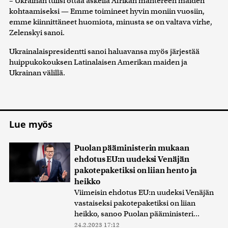
– Ukrainan tulisi ottaa askelia Afrikan mantereen maiden
kohtaamiseksi — Emme toimineet hyvin moniin vuosiin,
emme kiinnittäneet huomiota, minusta se on valtava virhe,
Zelenskyi sanoi.
Ukrainalaispresidentti sanoi haluavansa myös järjestää
huippukokouksen Latinalaisen Amerikan maiden ja
Ukrainan välillä.
Lue myös
Puolan pääministerin mukaan
ehdotus EU:n uudeksi Venäjän
pakotepaketiksi on liian hento ja
heikko
Viimeisin ehdotus EU:n uudeksi Venäjän
vastaiseksi pakotepaketiksi on liian
heikko, sanoo Puolan pääministeri...
24.2.2023 17:12