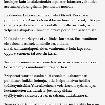
koulujen kuin koulukotienkin tapaisten laitosten valtuudet
asettaa rajoja ongelmiin joutuneille nuorille.
Rakkauden keinovalikoima on yhtä tärkeä. Keskustan
puheenjohtaja
Annika Saarikko
on huomauttanut, että kyse
on myös perheistä, onhan kaikilla nuorilla isä ja äiti, usein
veljiä ja siskojakin. Siksi on tuettava perheiden selviämistä.
Kielitaidon merkitystä ei voi liiaksi korostaa. Ensimmäinen
ehto Suomessa selviämiselle on, että niin
maahanmuuttajaperheiden vanhemmat kuin lapsetkin
oppivat suomen tai ruotsin kielen.
Tunnetun sanonnan mukaan työ on parasta sosiaaliturvaa.
Se pätee myös maahanmuuttajaperheisiin.
Erityisesti nuorten osalta olisi ennakkoluulottomasti
pohdittava kaikkia keinoja, jotka helpottaisivat heidän
työllistymistään. Yhtenä keinona voisi harkita työnantajan
kustannusten alentamista, jos hän palkkaa
syrjäytymisvaarassa olevan maahanmuuttajanuoren.
Tosiasioiden tunnustaminen on tärkeää, mutta yhtä tärkeää