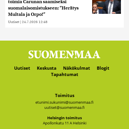
toimia Carunan saamiseksi
suomalaisomistukseen: ”Herätys
Multala ja Orpo!”
Uutiset
|
24.7.2026 12:48
Uutiset
Keskusta
Näkökulmat
Blogit
Tapahtumat
Toimitus
etunimi.sukunimi@suomenmaa.fi
uutiset@suomenmaa.fi
Hel­sin­gin toi­mi­tus
Apol­lon­ka­tu 11 A Hel­sin­ki