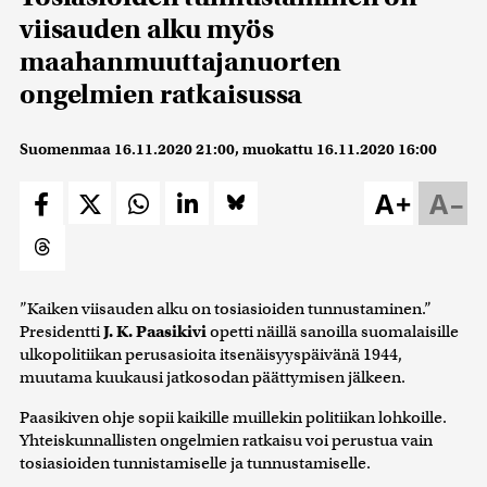
viisauden alku myös
maahanmuuttajanuorten
ongelmien ratkaisussa
Suomenmaa
16.11.2020 21:00
, muokattu
16.11.2020 16:00
A+
A–
”Kaiken viisauden alku on tosiasioiden tunnustaminen.”
Presidentti
J. K. Paasikivi
opetti näillä sanoilla suomalaisille
ulkopolitiikan perusasioita itsenäisyyspäivänä 1944,
muutama kuukausi jatkosodan päättymisen jälkeen.
Paasikiven ohje sopii kaikille muillekin politiikan lohkoille.
Yhteiskunnallisten ongelmien ratkaisu voi perustua vain
tosiasioiden tunnistamiselle ja tunnustamiselle.