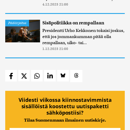
4.12.2023 21:00
Sisäpolitiikka on rempallaan
Pääkirjoitus
Presidentti Urho Kekkonen tokaisi joskus,
että jos jommankumman pitää olla
rempallaan, ulko- tai...
1.12.2023 21:00
Viidesti viikossa kiinnostavimmista
sisällöistä koostettu uutispaketti
sähköpostiisi?
Tilaa Suomenmaan ilmainen uutiskirje.