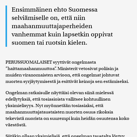
Ensimmäinen ehto Suomessa
selviämiselle on, että niin
maahanmuuttajaperheiden
vanhemmat kuin lapsetkin oppivat
suomen tai ruotsin kielen.
PERUSSUOMALAISET syyttivät ongelmasta
”haittamaahanmuuttoa”. Ministerit vetosivat poliisin ja
muiden viranomaisten arvioon, että ongelmat johtuvat
nuorten syrjäytymisestä ja esittivät keinoja sen estämiseksi.
Ongelman ratkaisulle näyttäisi olevan siinä mielessä
edellytyksiä, että tosiasioista vallitsee kohtuullinen
yksimielisyys. Nyt myönnetään tosiasiaksi, että
maahanmuuttajataustaisten nuorten osuus rikoksia
tekevistä nuorista on suurempi kuin heidän osuutensa koko
väestöstä.
Siitäkin ollaan yksimielisiä, että ongelman taustalta löytyy