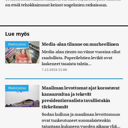
on etsiä tehokkaimmat keinot ongelmien ratkaisuun.
Lue myös
Media-alan tilanne on murheellinen
Pääkirjoitus
Media-alan riento on viime vuosina ollut
raadollista. Paperilehtien levikit ovat
laskeneet tasaista tahtia...
7.12.2023 21:00
Maailman levottomat ajat korostavat
Pääkirjoitus
kansanvaltaa ja tekevät
presidentinvaalista tavallistakin
tärkeämmät
Sodan hulluus ja maailman levottomuus
ovat tunkeutuneet suomalaistenkin
tajuntaan kuluneen vuoden aikana yhä...