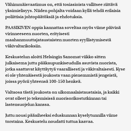
Vähimmäisvaatimus on, että tosiasioista vallitsee riittävä
yksimielisyys. Niiden pohjalta voidaan kyllä tehdä erilaisia
poliittisia johtopäätöksiä ja ehdotuksia.
PAASIKIVEN oppia kannattaa soveltaa myös viime päivinä
virinneeseen nuorten, erityisesti
maahanmuuttajataustaisten nuorten syyllistymisestä
väkivaltarikoksiin.
Keskustelun aloitti Helsingin Sanomat viikko sitten
julkaisema juttu pääkaupunkiseudulla asuvista nuorista,
jotka saattavat käyttäytyä vaarallisesti ja väkivaltaisesti. Kyse
ei ole yhtenäisestä joukosta vaan pienemmistä jengeistä,
joissa pyörii yhteensä 100-150 henkeä.
Valtaosa tästä joukosta on ulkomaalaistaustaisia, ja kaikki
ovat olleet jo tekemisissä nuorisorikostutkinnan tai
lastensuojelun kanssa.
Juttu nousi pääaiheeksi eduskunnan kyselytunnilla viime
torstaina. Keskustelu noudatti tuttua kaavaa.