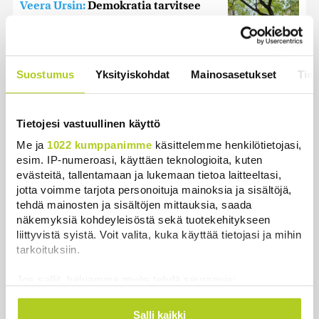
Veera Ursin:
Demokratia tarvitsee
kansalaisyhteiskuntaa
Puheenvuoro
|
17.6.2026 18:54
Suostumus
Yksityiskohdat
Mainosasetukset
Tiet
Markku Siponen:
Osallisuus ja
mahdollisuudet vaikuttaa rakentavat
nuorten tulevaisuususkoa
Tietojesi vastuullinen käyttö
Puheenvuoro
|
11.6.2026 17:02
Me ja
1022 kumppanimme
käsittelemme henkilötietojasi,
Tuomas Kettunen:
Kiitoksen aika
esim. IP-numeroasi, käyttäen teknologioita, kuten
Puheenvuoro
|
11.6.2026 8:48
evästeitä, tallentamaan ja lukemaan tietoa laitteeltasi,
jotta voimme tarjota personoituja mainoksia ja sisältöjä,
tehdä mainosten ja sisältöjen mittauksia, saada
näkemyksiä kohdeyleisöstä sekä tuotekehitykseen
liittyvistä syistä. Voit valita, kuka käyttää tietojasi ja mihin
Luetuimmat
tarkoituksiin.
Jos sallit, haluamme myös tehdä seuraavia:
Päivä
Viikko
Kuukausi
Kerätä tietoja maantieteellisestä sijainnistasi,
mahdollisesti muutaman metrin tarkkuudella
Miksi Ruotsin Daniel on pelkkä
Salli kaikki