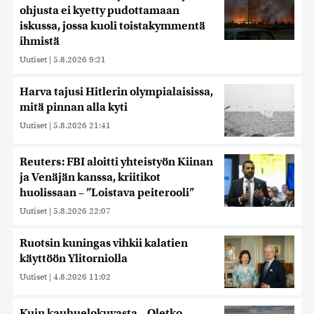
ohjusta ei kyetty pudottamaan
iskussa, jossa kuoli toistakymmentä
ihmistä
Uutiset
|
5.8.2026 9:21
Harva tajusi Hitlerin olympialaisissa,
mitä pinnan alla kyti
Uutiset
|
5.8.2026 21:41
Reuters: FBI aloitti yhteistyön Kiinan
ja Venäjän kanssa, kriitikot
huolissaan – ”Loistava peiterooli”
Uutiset
|
5.8.2026 22:07
Ruotsin kuningas vihkii kalatien
käyttöön Ylitorniolla
Uutiset
|
4.8.2026 11:02
Kuin kauhuelokuvasta – Oletko