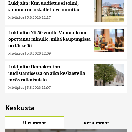
Lukijalta: Kun uudistus ei toimi,
suuntaa on uskallettava muuttaa
Mielipide
|
5.8.2026 12:17
Lukijalta: Yli 50 vuotta Vantaalla on
opettanut minulle, mikä kaupungissa
on tärkeää
Mielipide
|
5.8.2026 12:09
Lukijalta: Demokratian
uudistamisessa on aika keskustella
myös ratkaisuista
Mielipide
|
5.8.2026 11:07
Keskusta
Uusimmat
Luetuimmat