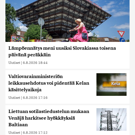
Lämpöennätys meni uusiksi Slovakiassa toisena
päivänä peräkkäin
Uutiset
|
6.8.2026 18:44
Valtiovarainministeriön
leikkausehdotus voi pidentää Kelan
käsittelyaikoja
Uutiset
|
6.8.2026 17:16
Liettuan sotilastiedustelun mukaan
Venäjä harkitsee hyökkäyksiä
Baltiaan
Uutiset
|
6.8.2026 17:12