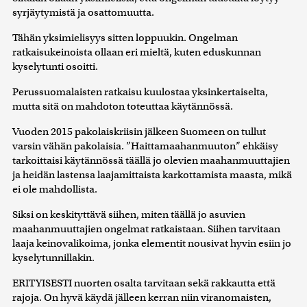
syrjäytymistä ja osattomuutta.
Tähän yksimielisyys sitten loppuukin. Ongelman
ratkaisukeinoista ollaan eri mieltä, kuten eduskunnan
kyselytunti osoitti.
Perussuomalaisten ratkaisu kuulostaa yksinkertaiselta,
mutta sitä on mahdoton toteuttaa käytännössä.
Vuoden 2015 pakolaiskriisin jälkeen Suomeen on tullut
varsin vähän pakolaisia. ”Haittamaahanmuuton” ehkäisy
tarkoittaisi käytännössä täällä jo olevien maahanmuuttajien
ja heidän lastensa laajamittaista karkottamista maasta, mikä
ei ole mahdollista.
Siksi on keskityttävä siihen, miten täällä jo asuvien
maahanmuuttajien ongelmat ratkaistaan. Siihen tarvitaan
laaja keinovalikoima, jonka elementit nousivat hyvin esiin jo
kyselytunnillakin.
ERITYISESTI nuorten osalta tarvitaan sekä rakkautta että
rajoja. On hyvä käydä jälleen kerran niin viranomaisten,