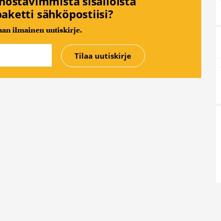
nnostavimmista sisällöistä
aketti sähköpostiisi?
n ilmainen uutiskirje.