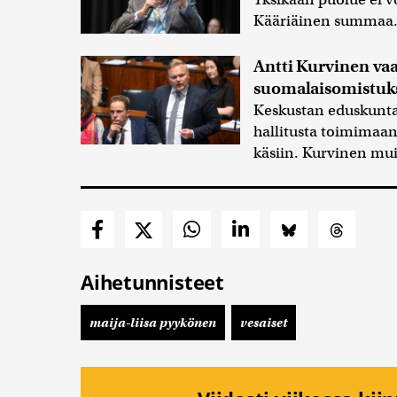
Kääriäinen summaa
Antti Kurvinen vaa
suomalaisomistuks
Keskustan eduskunta
hallitusta toimimaa
käsiin. Kurvinen mui
Aihetunnisteet
maija-liisa pyykönen
vesaiset