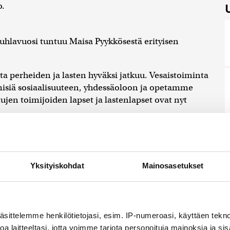
o.
juhlavuosi tuntuu Maisa Pyykkösestä erityisen
a perheiden ja lasten hyväksi jatkuu. Vesaistoiminta
misiä sosiaalisuuteen, yhdessäoloon ja opetamme
en toimijoiden lapset ja lastenlapset ovat nyt
uoden kunniaksi kirjoituskilpailun, jonka
noita vuosien varrelta. Kilpailun sadosta koostetaan
Yksityiskohdat
Mainosasetukset
t kertoisivat vaikka pienenkin muiston vuosien
sia teoksia, kannustaa Pyykkönen.
äsittelemme henkilötietojasi, esim. IP-numeroasi, käyttäen teknol
 myös seuraaville sukupolville. Hän käy usein
a laitteeltasi, jotta voimme tarjota personoituja mainoksia ja sis