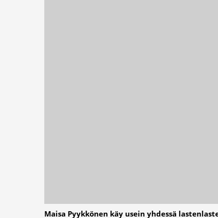
Maisa Pyykkönen käy usein yhdessä lastenlast