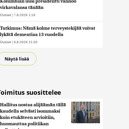
Kolumbian uusi presidentti vannoo
virkavalansa tänään
Uutiset
|
7.8.2026 1:16
Tutkimus: Nämä kolme terveystekijää voivat
lykätä dementiaa 13 vuodella
Uutiset
|
6.8.2026 21:50
Näytä lisää
Toimitus suosittelee
Hallitus nostaa alijäämän tällä
kaudella selvästi isommaksi
kuin etukäteen arvioitiin,
huomauttaa politiikan