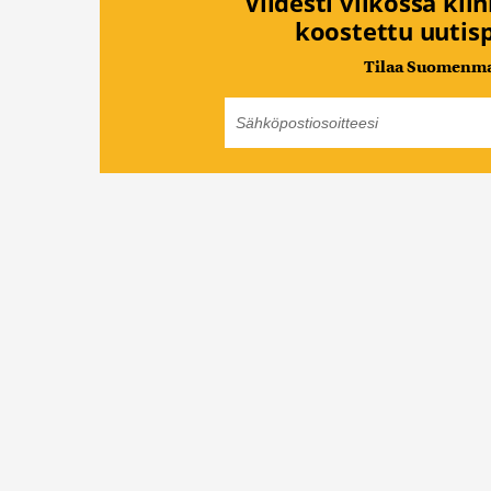
Viidesti viikossa kii
koostettu uutisp
Tilaa Suomenmaa