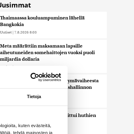
Uusimmat
Thaimaassa kouluampuminen lähellä
Bangkokia
Uutiset
|
7.8.2026 8:03
Meta määrättiin maksamaan lapsille
aiheutuneiden somehaittojen vuoksi puoli
miljardia dollaria
Uutiset
|
7.8.2026 6:52
Venezuelassa neuvottelut siirtymävaiheesta
alkoivat opposition ja väliaikaishallinnon
välillä
Tietoja
Uutiset
|
7.8.2026 6:12
Toistakymmentä siviiliä haavoittui huthien
iskussa Saudi-Arabiaan
ogioita, kuten evästeitä,
Uutiset
|
7.8.2026 5:48
ältöjä, tehdä mainosten ja