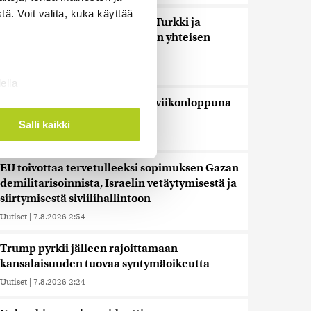
ä. Voit valita, kuka käyttää
Uutistoimistot: Saudi-Arabia, Turkki ja
Pakistan allekirjoittavat tänään yhteisen
puolustussopimuksen
Uutiset
|
7.8.2026 3:18
ella
ostaminen)
Tänään on tuulista ja sateista, viikonloppuna
lämpenee
ossa
. Voit muuttaa
Salli kaikki
Uutiset
|
7.8.2026 3:01
EU toivottaa tervetulleeksi sopimuksen Gazan
 ominaisuuksien tukemiseen
demilitarisoinnista, Israelin vetäytymisestä ja
tiikka-alan
siirtymisestä siviilihallintoon
ietoja muihin tietoihin, joita
Uutiset
|
7.8.2026 2:54
 myös siirtää ulkomaille.
Trump pyrkii jälleen rajoittamaan
kansalaisuuden tuovaa syntymäoikeutta
Uutiset
|
7.8.2026 2:24