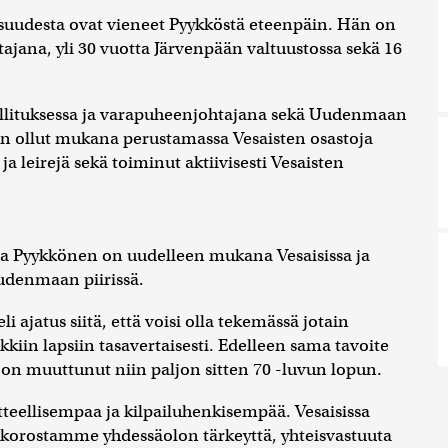
suudesta ovat vieneet Pyykköstä eteenpäin. Hän on
ajana, yli 30 vuotta Järvenpään valtuustossa sekä 16
hallituksessa ja varapuheenjohtajana sekä Uudenmaan
 on ollut mukana perustamassa Vesaisten osastoja
a leirejä sekä toiminut aktiivisesti Vesaisten
 Pyykkönen on uudelleen mukana Vesaisissa ja
udenmaan piirissä.
ajatus siitä, että voisi olla tekemässä jotain
kkiin lapsiin tasavertaisesti. Edelleen sama tavoite
on muuttunut niin paljon sitten 70 -luvun lopun.
tteellisempaa ja kilpailuhenkisempää. Vesaisissa
n korostamme yhdessäolon tärkeyttä, yhteisvastuuta