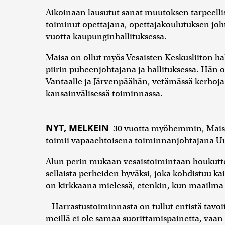
Aikoinaan lausutut sanat muutoksen tarpeelli
toiminut opettajana, opettajakoulutuksen joht
vuotta kaupunginhallituksessa.
Maisa on ollut myös Vesaisten Keskusliiton 
piirin puheenjohtajana ja hallituksessa. Hän
Vantaalle ja Järvenpäähän, vetämässä kerhoja j
kansainvälisessä toiminnassa.
NYT, MELKEIN
30 vuotta myöhemmin, Maisa
toimii vapaaehtoisena toiminnanjohtajana U
Alun perin mukaan vesaistoimintaan houkutteli 
sellaista perheiden hyväksi, joka kohdistuu kai
on kirkkaana mielessä, etenkin, kun maailma 
– Harrastustoiminnasta on tullut entistä tavoi
meillä ei ole samaa suorittamispainetta, vaa