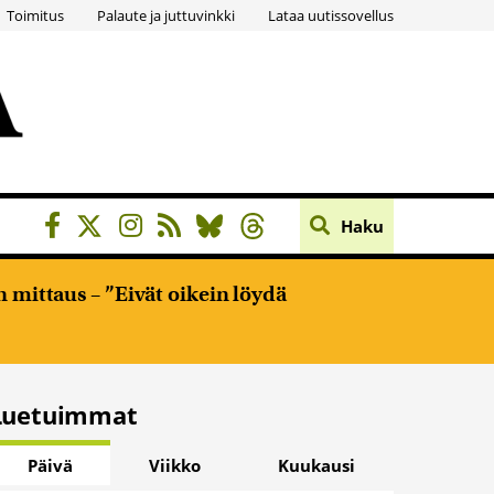
Toimitus
Palaute ja juttuvinkki
Lataa uutissovellus
Haku
 mittaus – ”Eivät oikein löydä
Luetuimmat
Päivä
Viikko
Kuukausi