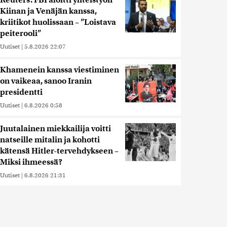
Reuters: FBI aloitti yhteistyön
Kiinan ja Venäjän kanssa,
kriitikot huolissaan – ”Loistava
peiterooli”
Uutiset
|
5.8.2026 22:07
Khamenein kanssa viestiminen
on vaikeaa, sanoo Iranin
presidentti
Uutiset
|
6.8.2026 0:58
Juutalainen miekkailija voitti
natseille mitalin ja kohotti
kätensä Hitler-tervehdykseen –
Miksi ihmeessä?
Uutiset
|
6.8.2026 21:31