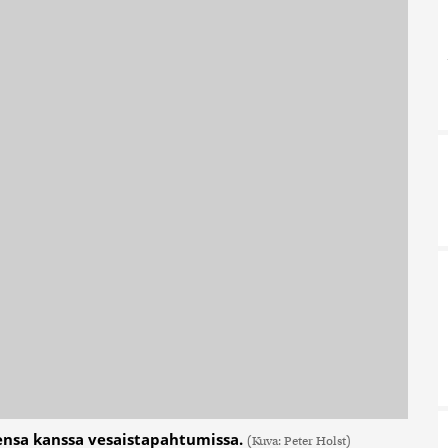
ensa kanssa vesaistapahtumissa.
(Kuva: Peter Holst)