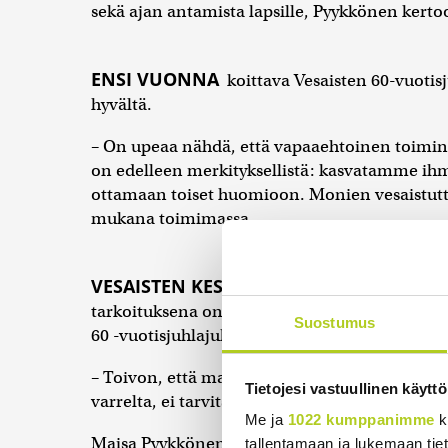
sekä ajan antamista lapsille, Pyykkönen kerto
ENSI VUONNA
koittava Vesaisten 60-vuotis
hyvältä.
– On upeaa nähdä, että vapaaehtoinen toimint
on edelleen merkityksellistä: kasvatamme ih
ottamaan toiset huomioon. Monien vesaistuttuj
mukana toimimassa.
VESAISTEN KESKUSLIITTO
järjestää juhlav
tarkoituksena on kerätä vesaismuistoja ja tari
Suostumus
60 -vuotisjuhlajulkaisu.
– Toivon, että mahdollisimman monet vesaise
Tietojesi vastuullinen käyttö
varrelta, ei tarvitse olla mitään kaunokirjalli
Me ja
1022 kumppanimme
k
Maisa Pyykkönen on mukana luomassa muistoja
tallentamaan ja lukemaan tieto