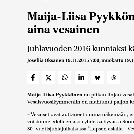
Maija-Liisa Pyykkön
aina vesainen
Juhlavuoden 2016 kunniaksi kä
Josefiia Oksanen
19.11.2015 7:00
, muokattu
19.1
Maija-Liisa Pyykkönen
on pitkän linjan vesai
Vesaisvuosikymmeniin on mahtunut paljon koet
– Vesaiset ovat auttaneet minua näkemään, et
voisimme edelleen asua yhdessä hyvässä Suom
30- vuotisjuhlajulkaisussa ”Lapsen asialla – Ve