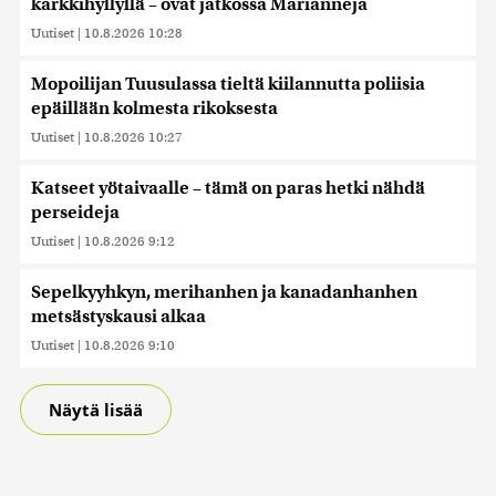
karkkihyllyllä – ovat jatkossa Marianneja
kerätty, kun olet käyttänyt heidän palvelujaan. Tietoja
Uutiset
|
10.8.2026 10:28
saatetaan myös siirtää ulkomaille.
Mopoilijan Tuusulassa tieltä kiilannutta poliisia
epäillään kolmesta rikoksesta
Uutiset
|
10.8.2026 10:27
Katseet yötaivaalle – tämä on paras hetki nähdä
perseideja
Uutiset
|
10.8.2026 9:12
Sepelkyyhkyn, merihanhen ja kanadanhanhen
metsästyskausi alkaa
Uutiset
|
10.8.2026 9:10
Näytä lisää