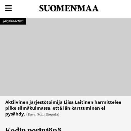
Järjestöaktiivi
Aktiivinen järjestötoimija Liisa Laitinen harmittelee
pilke silmäkulmassa, että iän karttuminen ei
pysähdy.
(Kuva: Soili Riepula)
Kodin perintönä