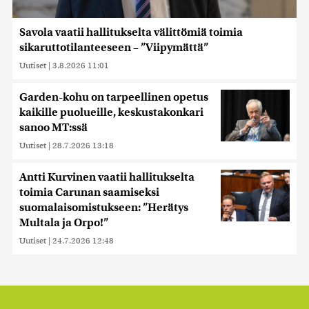
Savola vaatii hallitukselta välittömiä toimia
sikaruttotilanteeseen – ”Viipymättä”
Uutiset
|
3.8.2026 11:01
Garden-kohu on tarpeellinen opetus
kaikille puolueille, keskustakonkari
sanoo MT:ssä
Uutiset
|
28.7.2026 13:18
Antti Kurvinen vaatii hallitukselta
toimia Carunan saamiseksi
suomalaisomistukseen: ”Herätys
Multala ja Orpo!”
Uutiset
|
24.7.2026 12:48