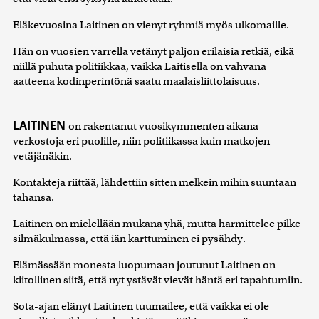
Eläkevuosina Laitinen on vienyt ryhmiä myös ulkomaille.
Hän on vuosien varrella vetänyt paljon erilaisia retkiä, eikä
niillä puhuta politiikkaa, vaikka Laitisella on vahvana
aatteena kodinperintönä saatu maalaisliittolaisuus.
LAITINEN
on rakentanut vuosikymmenten aikana
verkostoja eri puolille, niin politiikassa kuin matkojen
vetäjänäkin.
Kontakteja riittää, lähdettiin sitten melkein mihin suuntaan
tahansa.
Laitinen on mielellään mukana yhä, mutta harmittelee pilke
silmäkulmassa, että iän karttuminen ei pysähdy.
Elämässään monesta luopumaan joutunut Laitinen on
kiitollinen siitä, että nyt ystävät vievät häntä eri tapahtumiin.
Sota-ajan elänyt Laitinen tuumailee, että vaikka ei ole