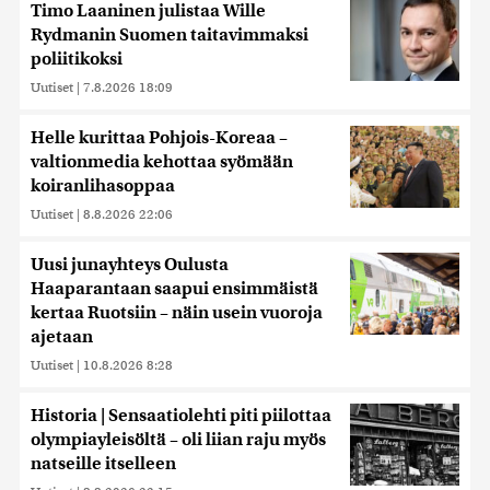
Timo Laaninen julistaa Wille
Rydmanin Suomen taitavimmaksi
poliitikoksi
Uutiset
|
7.8.2026 18:09
Helle kurittaa Pohjois-Koreaa –
valtionmedia kehottaa syömään
koiranlihasoppaa
Uutiset
|
8.8.2026 22:06
Uusi junayhteys Oulusta
Haaparantaan saapui ensimmäistä
kertaa Ruotsiin – näin usein vuoroja
ajetaan
Uutiset
|
10.8.2026 8:28
Historia | Sensaatiolehti piti piilottaa
olympiayleisöltä – oli liian raju myös
natseille itselleen