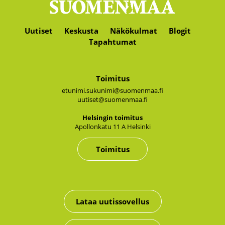
Uutiset
Keskusta
Näkökulmat
Blogit
Tapahtumat
Toimitus
etunimi.sukunimi@suomenmaa.fi
uutiset@suomenmaa.fi
Hel­sin­gin toi­mi­tus
Apol­lon­ka­tu 11 A Hel­sin­ki
Toimitus
Lataa uutissovellus