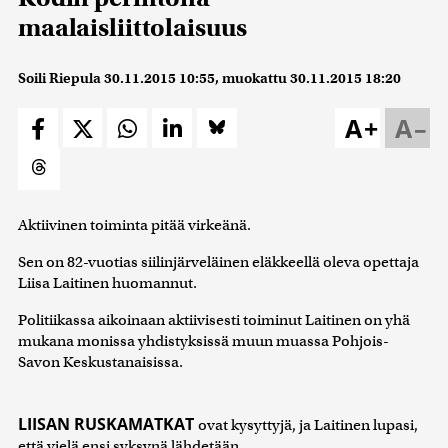
maalaisliittolaisuus
Soili Riepula
30.11.2015 10:55
, muokattu
30.11.2015 18:20
A+
A–
Aktiivinen toiminta pitää virkeänä.
Sen on 82-vuotias siilinjärveläinen eläkkeellä oleva opettaja
Liisa Laitinen huomannut.
Politiikassa aikoinaan aktiivisesti toiminut Laitinen on yhä
mukana monissa yhdistyksissä muun muassa Pohjois-
Savon Keskustanaisissa.
LIISAN RUSKAMATKAT
ovat kysyttyjä, ja Laitinen lupasi,
että vielä ensi syksynä lähdetään.