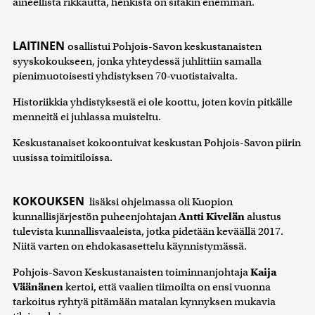
aineellista rikkautta, henkistä on sitäkin enemmän.
LAITINEN
osallistui Pohjois-Savon keskustanaisten
syyskokoukseen, jonka yhteydessä juhlittiin samalla
pienimuotoisesti yhdistyksen 70-vuotistaivalta.
Historiikkia yhdistyksestä ei ole koottu, joten kovin pitkälle
menneitä ei juhlassa muisteltu.
Keskustanaiset kokoontuivat keskustan Pohjois-Savon piirin
uusissa toimitiloissa.
KOKOUKSEN
lisäksi ohjelmassa oli Kuopion
kunnallisjärjestön puheenjohtajan
Antti Kivelän
alustus
tulevista kunnallisvaaleista, jotka pidetään keväällä 2017.
Niitä varten on ehdokasasettelu käynnistymässä.
Pohjois-Savon Keskustanaisten toiminnanjohtaja
Kaija
Väänänen
kertoi, että vaalien tiimoilta on ensi vuonna
tarkoitus ryhtyä pitämään matalan kynnyksen mukavia