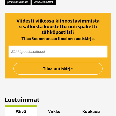
järjestöaktiivius
keskustanaiset
Viidesti viikossa kiinnostavimmista
sisällöistä koostettu uutispaketti
sähköpostiisi?
Tilaa Suomenmaan ilmainen uutiskirje.
Luetuimmat
Päivä
Viikko
Kuukausi