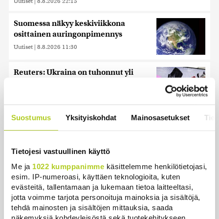
Uutiset
|
8.8.2026 22:15
Suomessa näkyy keskiviikkona
osittainen auringonpimennys
Uutiset
|
8.8.2026 11:30
Reuters: Ukraina on tuhonnut yli
miljoona neliömetriä Wildberriesin
varastotilaa
Uutiset
|
7.8.2026 21:55
Suostumus
Yksityiskohdat
Mainosasetukset
Tiet
Tietojesi vastuullinen käyttö
Uusimmat
Me ja
1022 kumppanimme
käsittelemme henkilötietojasi,
esim. IP-numeroasi, käyttäen teknologioita, kuten
Suomen ensimmäiset afrikkalaisen sikaruton
evästeitä, tallentamaan ja lukemaan tietoa laitteeltasi,
tapaukset vahvistettiin EU-laboratoriossa
jotta voimme tarjota personoituja mainoksia ja sisältöjä,
tehdä mainosten ja sisältöjen mittauksia, saada
Uutiset
|
10.8.2026 13:52
näkemyksiä kohdeyleisöstä sekä tuotekehitykseen