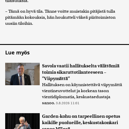
tilaisuuksia.
– Tämä on hyvä tila. Tänne voitte muistakin pitäjistä tulla
pitämään kokouksia, hän houkutteli väkeä piiritoimiston
uusiin tiloihin.
Lue myös
Savola vaatii hallitukselta välittömiä
toimia sikaruttotilanteeseen –
"Viipymättä"
Hallituksen on käynnistettävä viipymättä
vientineuvottelut ja korkean tason
vientidiplomatia, keskustaedustaja
sanoo.
3.8.2026 11:01
Garden-kohu on tarpeellinen opetus
kaikille puolueille, keskustakonkari
sanoo MT:ssä