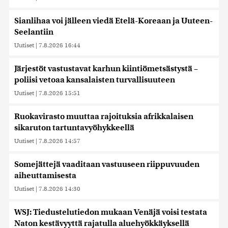
Sianlihaa voi jälleen viedä Etelä-Koreaan ja Uuteen-
Seelantiin
Uutiset
|
7.8.2026 16:44
Järjestöt vastustavat karhun kiintiömetsästystä –
poliisi vetoaa kansalaisten turvallisuuteen
Uutiset
|
7.8.2026 15:51
Ruokavirasto muuttaa rajoituksia afrikkalaisen
sikaruton tartuntavyöhykkeellä
Uutiset
|
7.8.2026 14:57
Somejättejä vaaditaan vastuuseen riippuvuuden
aiheuttamisesta
Uutiset
|
7.8.2026 14:30
WSJ: Tiedustelutiedon mukaan Venäjä voisi testata
Naton kestävyyttä rajatulla aluehyökkäyksellä