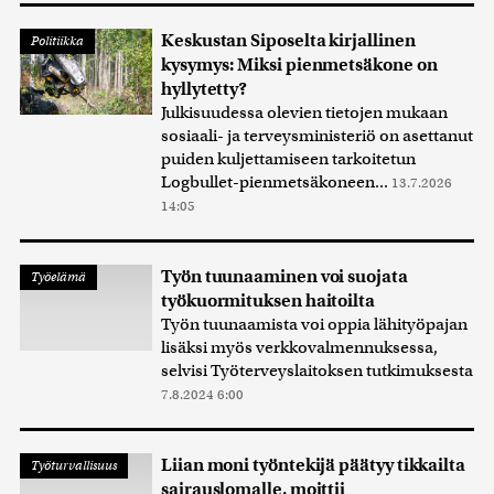
Keskustan Siposelta kirjallinen
Politiikka
kysymys: Miksi pienmetsäkone on
hyllytetty?
Julkisuudessa olevien tietojen mukaan
sosiaali- ja terveysministeriö on asettanut
puiden kuljettamiseen tarkoitetun
Logbullet-pienmetsäkoneen...
13.7.2026
14:05
Työn tuunaaminen voi suojata
Työelämä
työkuormituksen haitoilta
Työn tuunaamista voi oppia lähityöpajan
lisäksi myös verkkovalmennuksessa,
selvisi Työterveyslaitoksen tutkimuksesta
7.8.2024 6:00
Liian moni työntekijä päätyy tikkailta
Työturvallisuus
sairauslomalle, moittii