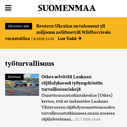
Reuters: Ukraina on tuhonnut yli
Ukrainan sota
miljoona neliömetriä Wildberriesin
Lue lisää
varastotilaa
7.8.2026 21:55
työturvallisuus
Otkes selvittää Laukaan
Kotimaa
räjähdyksessä työympäristön
turvallisuusriskejä
Onnettomuustutkintakeskus (Otkes)
kertoo, että se tarkastelee Laukaan
Vihtavuoren räjähdysonnettomuuden
turvallisuustutkinnassa muun muassa
räjähdetehtaan...
21.7.2026 15:43