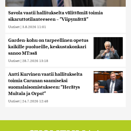
Savola vaatii hallitukselta välittömiä toimia
sikaruttotilanteeseen – ”Viipymättä”
Uutiset
|
3.8.2026 11:01
Garden-kohu on tarpeellinen opetus
kaikille puolueille, keskustakonkari
sanoo MT:ssä
Uutiset
|
28.7.2026 13:18
Antti Kurvinen vaatii hallitukselta
toimia Carunan saamiseksi
suomalaisomistukseen: ”Herätys
Multala ja Orpo!”
Uutiset
|
24.7.2026 12:48