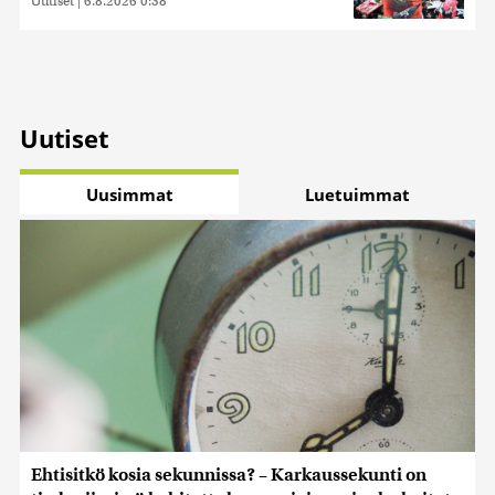
Uutiset
|
6.8.2026 0:58
kerätty, kun olet käyttänyt heidän palvelujaan. Tietoja
saatetaan myös siirtää ulkomaille.
Uutiset
Uusimmat
Luetuimmat
Ehtisitkö kosia sekunnissa? – Karkaussekunti on