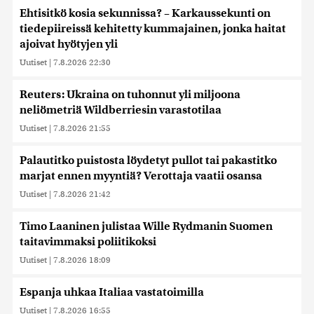
Ehtisitkö kosia sekunnissa? – Karkaussekunti on
tiedepiireissä kehitetty kummajainen, jonka haitat
ajoivat hyötyjen yli
Uutiset
|
7.8.2026 22:30
Reuters: Ukraina on tuhonnut yli miljoona
neliömetriä Wildberriesin varastotilaa
Uutiset
|
7.8.2026 21:55
Palautitko puistosta löydetyt pullot tai pakastitko
marjat ennen myyntiä? Verottaja vaatii osansa
Uutiset
|
7.8.2026 21:42
Timo Laaninen julistaa Wille Rydmanin Suomen
taitavimmaksi poliitikoksi
Uutiset
|
7.8.2026 18:09
Espanja uhkaa Italiaa vastatoimilla
Uutiset
|
7.8.2026 16:55