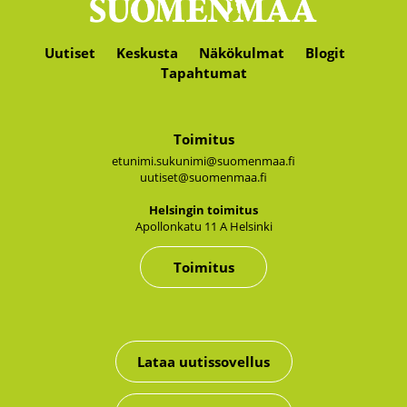
Uutiset
Keskusta
Näkökulmat
Blogit
Tapahtumat
Toimitus
etunimi.sukunimi@suomenmaa.fi
uutiset@suomenmaa.fi
Hel­sin­gin toi­mi­tus
Apol­lon­ka­tu 11 A Hel­sin­ki
Toimitus
Lataa uutissovellus