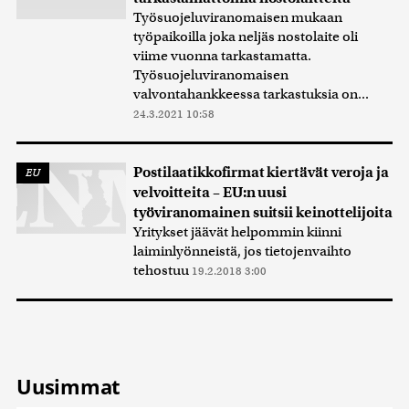
Työsuojeluviranomaisen mukaan
työpaikoilla joka neljäs nostolaite oli
viime vuonna tarkastamatta.
Työsuojeluviranomaisen
valvontahankkeessa tarkastuksia on...
24.3.2021 10:58
Postilaatikkofirmat kiertävät veroja ja
EU
velvoitteita – EU:n uusi
työviranomainen suitsii keinottelijoita
Yritykset jäävät helpommin kiinni
laiminlyönneistä, jos tietojenvaihto
tehostuu
19.2.2018 3:00
Uusimmat