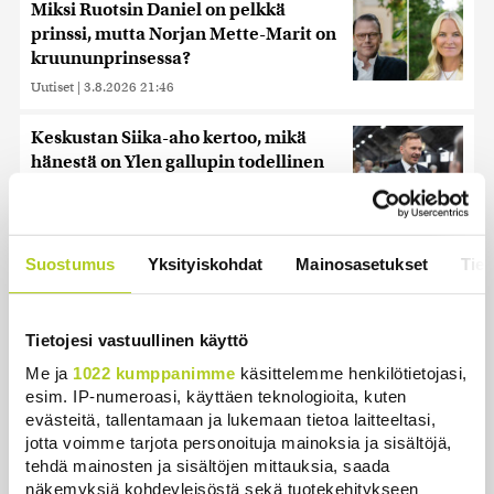
Miksi Ruotsin Daniel on pelkkä
prinssi, mutta Norjan Mette-Marit on
kruununprinsessa?
Uutiset
|
3.8.2026 21:46
Keskustan Siika-aho kertoo, mikä
hänestä on Ylen gallupin todellinen
uutinen – ”Kokoomus maksaa siitä
hintaa”
Uutiset
|
6.8.2026 11:56
Suostumus
Yksityiskohdat
Mainosasetukset
Tiet
Harva tajusi Hitlerin olympialaisissa,
mitä pinnan alla kyti
Tietojesi vastuullinen käyttö
Uutiset
|
5.8.2026 21:41
Me ja
1022 kumppanimme
käsittelemme henkilötietojasi,
esim. IP-numeroasi, käyttäen teknologioita, kuten
Murska-arvio: Nato on
evästeitä, tallentamaan ja lukemaan tietoa laitteeltasi,
vuosikymmenen jäljessä Venäjän
jotta voimme tarjota personoituja mainoksia ja sisältöjä,
suorituskyvystä
tehdä mainosten ja sisältöjen mittauksia, saada
Uutiset
|
5.8.2026 22:15
näkemyksiä kohdeyleisöstä sekä tuotekehitykseen