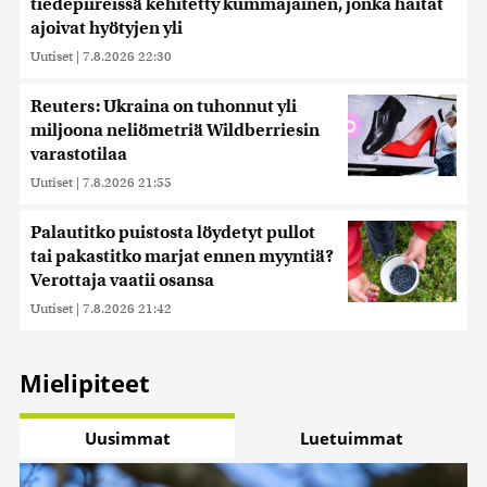
tiedepiireissä kehitetty kummajainen, jonka haitat
ajoivat hyötyjen yli
Uutiset
|
7.8.2026 22:30
Reuters: Ukraina on tuhonnut yli
miljoona neliömetriä Wildberriesin
varastotilaa
Uutiset
|
7.8.2026 21:55
Palautitko puistosta löydetyt pullot
tai pakastitko marjat ennen myyntiä?
Verottaja vaatii osansa
Uutiset
|
7.8.2026 21:42
Mielipiteet
Uusimmat
Luetuimmat