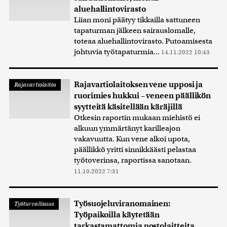
aluehallintovirasto
Liian moni päätyy tikkailla sattuneen
tapaturman jälkeen sairauslomalle,
toteaa aluehallintovirasto. Putoamisesta
johtuvia työtapaturmia...
14.11.2022 10:43
Rajavartiolaitoksen vene upposi ja
Rajavartiolaitos
ruorimies hukkui – veneen päällikön
syytteitä käsitellään käräjillä
Otkesin raportin mukaan miehistö ei
alkuun ymmärtänyt karilleajon
vakavuutta. Kun vene alkoi upota,
päällikkö yritti sinnikkäästi pelastaa
työtoverinsa, raportissa sanotaan.
11.10.2022 7:31
Työsuojeluviranomainen:
Työturvallisuus
Työpaikoilla käytetään
tarkastamattomia nostolaitteita