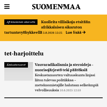
Kuolleita villisikoja etsitään
Afrikkalainen sikarutto
afrikkalaisen sikaruton
Lue lisää
tartuntavyöhykkeellä
5.8.2026 15:21
tet-harjoittelu
Vauvaradikalismia ja steroideja –
Keskustanuoret
nuorisojärjestö teki päätöksiä
Keskustanuorten valtuuskunta linjasi
liiton tulevaa politiikkaa –
metsänomistajille halutaan selkeämpiä
velvollisuuksia
10.6.2025 12:53