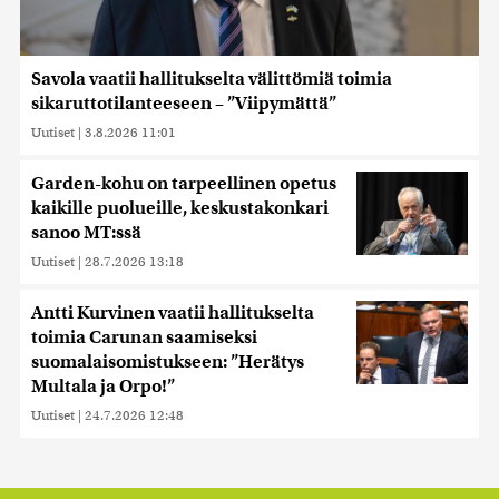
Savola vaatii hallitukselta välittömiä toimia
sikaruttotilanteeseen – ”Viipymättä”
Uutiset
|
3.8.2026 11:01
Garden-kohu on tarpeellinen opetus
kaikille puolueille, keskustakonkari
sanoo MT:ssä
Uutiset
|
28.7.2026 13:18
Antti Kurvinen vaatii hallitukselta
toimia Carunan saamiseksi
suomalaisomistukseen: ”Herätys
Multala ja Orpo!”
Uutiset
|
24.7.2026 12:48