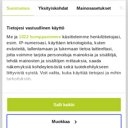
suomalaistutkimus toi uutta tietoa
Suostumus
Yksityiskohdat
Mainosasetukset
Tiet
Uutiset
|
3.8.2026 22:23
Tietojesi vastuullinen käyttö
Me ja
1022 kumppanimme
käsittelemme henkilötietojasi,
esim. IP-numeroasi, käyttäen teknologioita, kuten
Uutiset
evästeitä, tallentamaan ja lukemaan tietoa laitteeltasi,
jotta voimme tarjota personoituja mainoksia ja sisältöjä,
tehdä mainosten ja sisältöjen mittauksia, saada
Uusimmat
Luetuimmat
näkemyksiä kohdeyleisöstä sekä tuotekehitykseen
liittyvistä syistä. Voit valita, kuka käyttää tietojasi ja mihin
tarkoituksiin.
Jos sallit, haluamme myös tehdä seuraavia:
Kerätä tietoja maantieteellisestä sijainnistasi,
mahdollisesti muutaman metrin tarkkuudella
Salli kaikki
Tunnistaa laitteesi skannaamalla sen
ominaispiirteitä aktiivisesti (sormenjäljen
Muokkaa
muodostaminen)