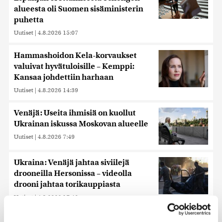
alueesta oli Suomen sisäministerin
puhetta
Uutiset
|
4.8.2026 15:07
Hammashoidon Kela-korvaukset
valuivat hyvätuloisille – Kemppi:
Kansaa johdettiin harhaan
Uutiset
|
4.8.2026 14:39
Venäjä: Useita ihmisiä on kuollut
Ukrainan iskussa Moskovan alueelle
Uutiset
|
4.8.2026 7:49
Ukraina: Venäjä jahtaa siviilejä
drooneilla Hersonissa – videolla
drooni jahtaa torikauppiasta
Uutiset
|
4.8.2026 17:42
ADHD vaikuttaa lastensaantiin –