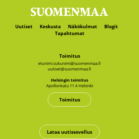
Uutiset
Keskusta
Näkökulmat
Blogit
Tapahtumat
Toimitus
etunimi.sukunimi@suomenmaa.fi
uutiset@suomenmaa.fi
Hel­sin­gin toi­mi­tus
Apol­lon­ka­tu 11 A Hel­sin­ki
Toimitus
Lataa uutissovellus