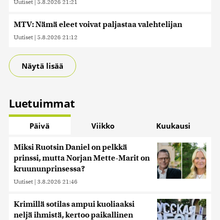
Uutiset
|
5.8.2026 21:21
MTV: Nämä eleet voivat paljastaa valehtelijan
Uutiset
|
5.8.2026 21:12
Näytä lisää
Luetuimmat
Päivä
Viikko
Kuukausi
Miksi Ruotsin Daniel on pelkkä
prinssi, mutta Norjan Mette-Marit on
kruununprinsessa?
Uutiset
|
3.8.2026 21:46
Krimillä sotilas ampui kuoliaaksi
neljä ihmistä, kertoo paikallinen