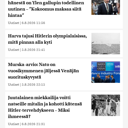
hänestä on Ylen gallupin todellinen
uutinen – ”Kokoomus maksaa siitä
hintaa”
Uutiset
|
6.8.2026 11:56
Harva tajusi Hitlerin olympialaisissa,
mitä pinnan alla kyti
Uutiset
|
5.8.2026 21:41
Murska-arvio: Nato on
vuosikymmenen jäljessä Venäjän
suorituskyvystä
Uutiset
|
5.8.2026 22:15
Juutalainen miekkailija voitti
natseille mitalin ja kohotti kätensä
Hitler-tervehdykseen – Miksi
ihmeessä?
Uutiset
|
6.8.2026 21:31