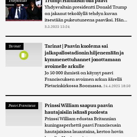
Trump: Haluaisin olla paavi
Yhdysvallat
Yhdysvaltain presidentti Donald Trump
on jakanut tekoälyllä tehdyn kuvan
itsestään pukeutuneena paaviksi. Hän...
3.5.2025 15:24
Tarinat | Paavin kuolema sai
Tarinat
jalkapallostadionin hiljenemään ja
kymmenettuhannet jonottamaan
avoimelle arkulle
Jo 50 000 ihmistä on käynyt paavi
Franciscuksen avoimen arkun äärellä
Pietarinkirkossa Roomassa.
24.4.2025 18:50
Prinssi William saapuu paavin
Paavi Franciscus
hautajaisiin isänsä puolesta
Prinssi William edustaa Britannian
kuningasperhettä paavi Franciscusin
hautajaisissa lauantaina, kertoo hovin