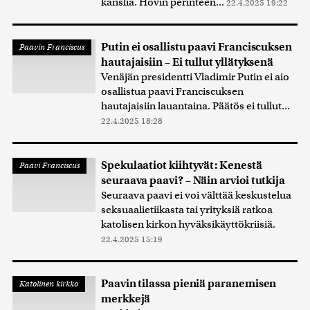
kanslia. Hovin perinteen...
22.4.2025 19:22
Putin ei osallistu paavi Franciscuksen
Paavin Franciscus
hautajaisiin – Ei tullut yllätyksenä
Venäjän presidentti Vladimir Putin ei aio
osallistua paavi Franciscuksen
hautajaisiin lauantaina. Päätös ei tullut...
22.4.2025 18:28
Spekulaatiot kiihtyvät: Kenestä
Paavi Franciscus
seuraava paavi? – Näin arvioi tutkija
Seuraava paavi ei voi välttää keskustelua
seksuaalietiikasta tai yrityksiä ratkoa
katolisen kirkon hyväksikäyttökriisiä.
22.4.2025 15:19
Paavin tilassa pieniä paranemisen
Katolinen kirkko
merkkejä