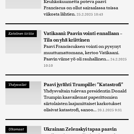
Keuhkokuumetta poteva paavi
Franciscus on ollut sairaalassa toissa
viikosta lähtien.
25.2.2025 10:43
Vatikaani: Paavin vointi ennallaan –
Katolinen kirkko
Tila on yhä kriittinen
Paavi Franciscuksen vointi on pysynyt
muuttumattomana, kertoo Vatikaani.
Paavin viime yö oli rauhallinen...
24.2.2025
10:10
Paavi jyrähti Trumpille: "Katastrofi"
Yhdysvallat
Yhdysvaltain tulevan presidentin Donald
Trumpin kaavailemat paperittomien
siirtolaisten laajamittaiset karkotukset
olisivat katastrofi, sanoo...
20.1.2025 9:31
Ukrainan Zelenskyi tapaa paavin
Ulkomaat