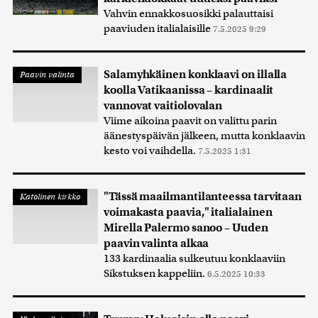
Vahvin ennakkosuosikki palauttaisi
paaviuden italialaisille
7.5.2025 9:29
Salamyhkäinen konklaavi on illalla
Paavin valinta
koolla Vatikaanissa – kardinaalit
vannovat vaitiolovalan
Viime aikoina paavit on valittu parin
äänestyspäivän jälkeen, mutta konklaavin
kesto voi vaihdella.
7.5.2025 1:31
"Tässä maailmantilanteessa tarvitaan
Katolinen kirkko
voimakasta paavia," italialainen
Mirella Palermo sanoo – Uuden
paavin valinta alkaa
133 kardinaalia sulkeutuu konklaaviin
Sikstuksen kappeliin.
6.5.2025 10:33