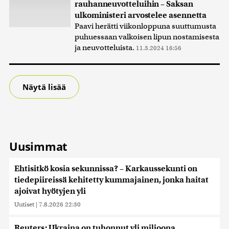
rauhanneuvotteluihin – Saksan
ulkoministeri arvostelee asennetta
Paavi herätti viikonloppuna suuttumusta
puhuessaan valkoisen lipun nostamisesta
ja neuvotteluista.
11.3.2024 16:56
Näytä lisää
Uusimmat
Ehtisitkö kosia sekunnissa? – Karkaussekunti on
tiedepiireissä kehitetty kummajainen, jonka haitat
ajoivat hyötyjen yli
Uutiset
|
7.8.2026 22:30
Reuters: Ukraina on tuhonnut yli miljoona