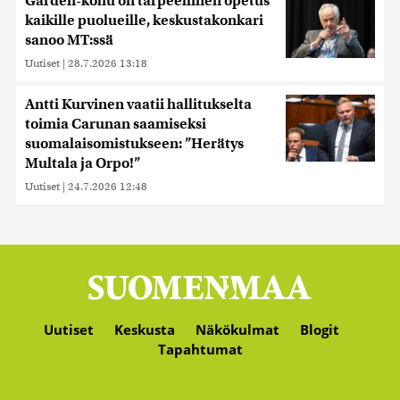
Garden-kohu on tarpeellinen opetus
kaikille puolueille, keskustakonkari
sanoo MT:ssä
Uutiset
|
28.7.2026 13:18
Antti Kurvinen vaatii hallitukselta
toimia Carunan saamiseksi
suomalaisomistukseen: ”Herätys
Multala ja Orpo!”
Uutiset
|
24.7.2026 12:48
Uutiset
Keskusta
Näkökulmat
Blogit
Tapahtumat