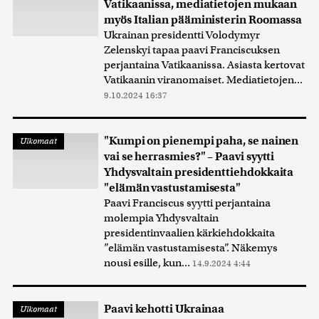
Vatikaanissa, mediatietojen mukaan
myös Italian pääministerin Roomassa
Ukrainan presidentti Volodymyr
Zelenskyi tapaa paavi Franciscuksen
perjantaina Vatikaanissa. Asiasta kertovat
Vatikaanin viranomaiset. Mediatietojen...
9.10.2024 16:37
"Kumpi on pienempi paha, se nainen
Ulkomaat
vai se herrasmies?" – Paavi syytti
Yhdysvaltain presidenttiehdokkaita
"elämän vastustamisesta"
Paavi Franciscus syytti perjantaina
molempia Yhdysvaltain
presidentinvaalien kärkiehdokkaita
”elämän vastustamisesta”. Näkemys
nousi esille, kun...
14.9.2024 4:44
Paavi kehotti Ukrainaa
Ulkomaat