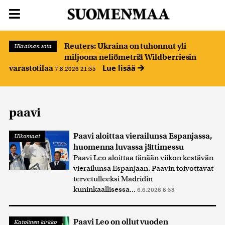
Reuters: Ukraina on tuhonnut yli
Ukrainan sota
miljoona neliömetriä Wildberriesin
Lue lisää
varastotilaa
7.8.2026 21:55
paavi
Paavi aloittaa vierailunsa Espanjassa,
Ulkomaat
huomenna luvassa jättimessu
Paavi Leo aloittaa tänään viikon kestävän
vierailunsa Espanjaan. Paavin toivottavat
tervetulleeksi Madridin
kuninkaallisessa...
6.6.2026 8:53
Paavi Leo on ollut vuoden
Katolinen kirkko