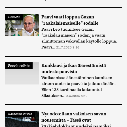
Paavi vaati loppua Gazan
Lähi-itä
"raakalaismaiselle" sodalle
Paavi Leo tuomitsee Gazan
”raakalaismaisen” sodan ja vaatii
silmittömän väkivallan käytölle loppua.
Paavi...
21.7.2025 9:16
Konklaavi jatkaa äänestämistä
Paavin valinta
uudesta paavista
Vatikaanissa äänestäminen katolisen
kirkon uudesta paavista jatkuu tänään.
Eilen 133 kardinaalia kokoontui
Sikstuksen...
8.5.2025 8:30
Nyt odotellaan valkoisen savun
Katolinen kirkko
nousemista – Tässä ovat
kärkiehdokkaat uudeksi paaviksi