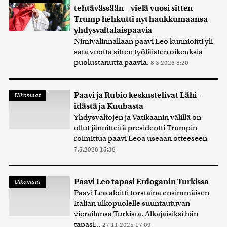
tehtävässään – vielä vuosi sitten
Trump hehkutti nyt haukkumaansa
yhdysvaltalaispaavia
Nimivalinnallaan paavi Leo kunnioitti yli
sata vuotta sitten työläisten oikeuksia
puolustanutta paavia.
8.5.2026 8:20
Paavi ja Rubio keskustelivat Lähi-
Ulkomaat
idästä ja Kuubasta
Yhdysvaltojen ja Vatikaanin välillä on
ollut jännitteitä presidentti Trumpin
roimittua paavi Leoa useaan otteeseen
7.5.2026 15:36
Paavi Leo tapasi Erdoganin Turkissa
Ulkomaat
Paavi Leo aloitti torstaina ensimmäisen
Italian ulkopuolelle suuntautuvan
vierailunsa Turkista. Alkajaisiksi hän
tapasi...
27.11.2025 17:09