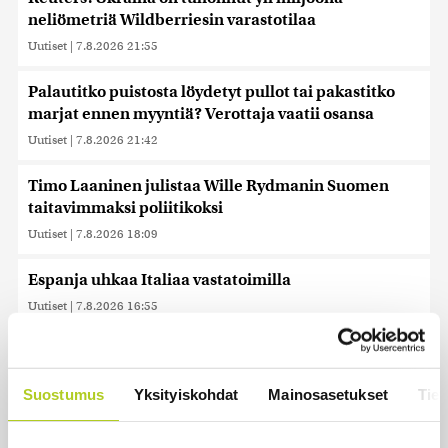
neliömetriä Wildberriesin varastotilaa
Uutiset
|
7.8.2026 21:55
Palautitko puistosta löydetyt pullot tai pakastitko
marjat ennen myyntiä? Verottaja vaatii osansa
Uutiset
|
7.8.2026 21:42
Timo Laaninen julistaa Wille Rydmanin Suomen
taitavimmaksi poliitikoksi
Uutiset
|
7.8.2026 18:09
Espanja uhkaa Italiaa vastatoimilla
Uutiset
|
7.8.2026 16:55
Sianlihaa voi jälleen viedä Etelä-Koreaan ja Uuteen-
Seelantiin
Suostumus
Yksityiskohdat
Mainosasetukset
Tiet
Uutiset
|
7.8.2026 16:44
Järjestöt vastustavat karhun kiintiömetsästystä –