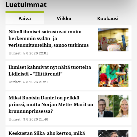
Luetuimmat
Käytämme evästeitä tarjoamamme sisällön ja mainosten
räätälöimiseen, sosiaalisen median ominaisuuksien
Päivä
Viikko
Kuukausi
tukemiseen ja kävijämäärämme analysoimiseen. Lisäksi
jaamme sosiaalisen median, mainosalan ja analytiikka-
Nämä ihmiset sairastuvat muita
alan kumppaneillemme tietoja siitä, miten käytät
herkemmin sydän- ja
sivustoamme. Kumppanimme voivat yhdistää näitä
verisuonitauteihin, sanoo tutkimus
tietoja muihin tietoihin, joita olet antanut heille tai joita on
kerätty, kun olet käyttänyt heidän palvelujaan. Tietoja
Uutiset
|
5.8.2026 22:01
saatetaan myös siirtää ulkomaille.
Ihmiset kahmivat nyt näitä tuotteita
Lidleistä – ”Hittitrendi”
Uutiset
|
5.8.2026 21:21
Miksi Ruotsin Daniel on pelkkä
prinssi, mutta Norjan Mette-Marit on
kruununprinsessa?
Uutiset
|
3.8.2026 21:46
Keskustan Siika-aho kertoo, mikä