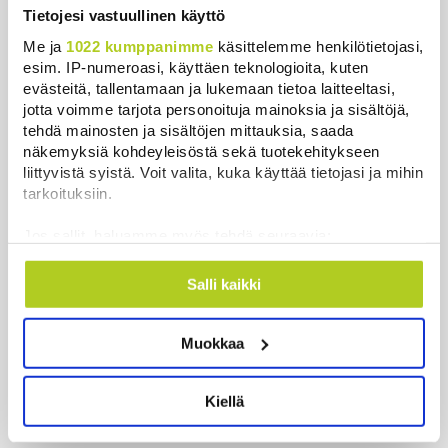
Tietojesi vastuullinen käyttö
poliisi vetoaa kansalaisten turvallisuuteen
Me ja
1022 kumppanimme
käsittelemme henkilötietojasi,
Uutiset
|
7.8.2026 15:51
esim. IP-numeroasi, käyttäen teknologioita, kuten
evästeitä, tallentamaan ja lukemaan tietoa laitteeltasi,
Ruokavirasto muuttaa rajoituksia afrikkalaisen
jotta voimme tarjota personoituja mainoksia ja sisältöjä,
sikaruton tartuntavyöhykkeellä
tehdä mainosten ja sisältöjen mittauksia, saada
Uutiset
|
7.8.2026 14:57
näkemyksiä kohdeyleisöstä sekä tuotekehitykseen
liittyvistä syistä. Voit valita, kuka käyttää tietojasi ja mihin
Somejättejä vaaditaan vastuuseen riippuvuuden
tarkoituksiin.
aiheuttamisesta
Uutiset
|
7.8.2026 14:30
Jos sallit, haluamme myös tehdä seuraavia:
Kerätä tietoja maantieteellisestä sijainnistasi,
WSJ: Tiedustelutiedon mukaan Venäjä voisi testata
mahdollisesti muutaman metrin tarkkuudella
Salli kaikki
Naton kestävyyttä rajatulla aluehyökkäyksellä
Tunnistaa laitteesi skannaamalla sen
ominaispiirteitä aktiivisesti (sormenjäljen
Uutiset
|
7.8.2026 14:16
Muokkaa
muodostaminen)
Lue lisää siitä, miten henkilötietojasi käsitellään ja miten
Näytä lisää
voit määrittää asetuksesi
tiedot-osiossa
. Voit muuttaa
Kiellä
suostumustasi tai peruuttaa sen milloin vain
evästeilmoituksessa.