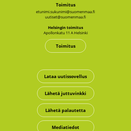
Toimitus
etunimi.sukunimi@suomenmaa.fi
uutiset@suomenmaa.fi
Hel­sin­gin toi­mi­tus
Apol­lon­ka­tu 11 A Hel­sin­ki
Toimitus
Lataa uutissovellus
Lähetä juttuvinkki
Lähetä palautetta
Mediatiedot