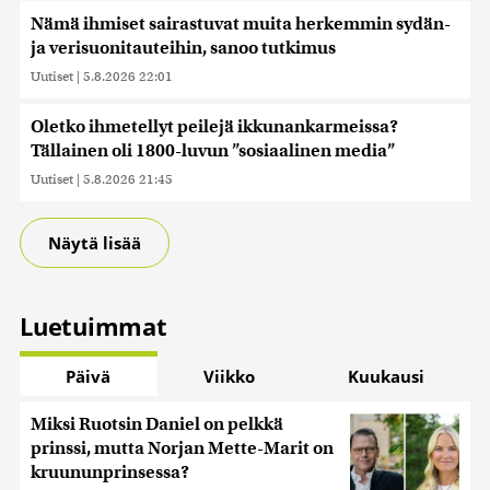
Nämä ihmiset sairastuvat muita herkemmin sydän-
ja verisuonitauteihin, sanoo tutkimus
Uutiset
|
5.8.2026 22:01
Oletko ihmetellyt peilejä ikkunankarmeissa?
Tällainen oli 1800-luvun ”sosiaalinen media”
Uutiset
|
5.8.2026 21:45
Näytä lisää
Luetuimmat
Päivä
Viikko
Kuukausi
Miksi Ruotsin Daniel on pelkkä
prinssi, mutta Norjan Mette-Marit on
kruununprinsessa?