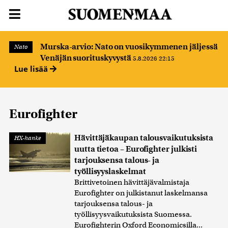
Murska-arvio: Nato on vuosikymmenen jäljessä
Nato
Venäjän suorituskyvystä
5.8.2026 22:15
Lue lisää
Eurofighter
Hävittäjäkaupan talousvaikutuksista
HX-hanke
uutta tietoa – Eurofighter julkisti
tarjouksensa talous- ja
työllisyyslaskelmat
Brittivetoinen hävittäjävalmistaja
Eurofighter on julkistanut laskelmansa
tarjouksensa talous- ja
työllisyysvaikutuksista Suomessa.
Eurofighterin Oxford Economicsilla...