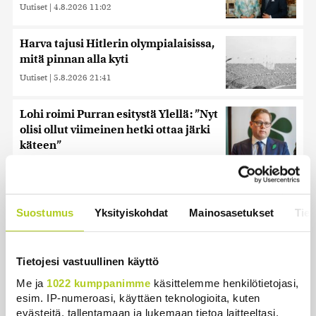
Uutiset
|
4.8.2026 11:02
Harva tajusi Hitlerin olympialaisissa,
mitä pinnan alla kyti
Uutiset
|
5.8.2026 21:41
Lohi roimi Purran esitystä Ylellä: ”Nyt
olisi ollut viimeinen hetki ottaa järki
käteen”
Uutiset
|
5.8.2026 14:40
Reuters: FBI aloitti yhteistyön Kiinan
ja Venäjän kanssa, kriitikot
Suostumus
Yksityiskohdat
Mainosasetukset
Tiet
huolissaan – ”Loistava peiterooli”
Uutiset
|
5.8.2026 22:07
Tietojesi vastuullinen käyttö
Hammashoidon Kela-korvaukset
Me ja
1022 kumppanimme
käsittelemme henkilötietojasi,
valuivat hyvätuloisille – Kemppi:
esim. IP-numeroasi, käyttäen teknologioita, kuten
Kansaa johdettiin harhaan
evästeitä, tallentamaan ja lukemaan tietoa laitteeltasi,