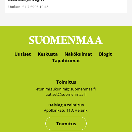
Uutiset
|
24.7.2026 12:48
Uutiset
Keskusta
Näkökulmat
Blogit
Tapahtumat
Toimitus
etunimi.sukunimi@suomenmaa.fi
uutiset@suomenmaa.fi
Hel­sin­gin toi­mi­tus
Apol­lon­ka­tu 11 A Hel­sin­ki
Toimitus