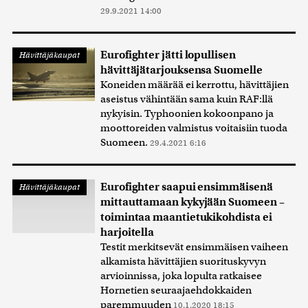
29.9.2021 14:00
Eurofighter jätti lopullisen
Hävittäjäkaupat
hävittäjätarjouksensa Suomelle
Koneiden määrää ei kerrottu, hävittäjien
aseistus vähintään sama kuin RAF:llä
nykyisin. Typhoonien kokoonpano ja
moottoreiden valmistus voitaisiin tuoda
Suomeen.
29.4.2021 6:16
Eurofighter saapui ensimmäisenä
Hävittäjäkaupat
mittauttamaan kykyjään Suomeen –
toimintaa maantietukikohdista ei
harjoitella
Testit merkitsevät ensimmäisen vaiheen
alkamista hävittäjien suorituskyvyn
arvioinnissa, joka lopulta ratkaisee
Hornetien seuraajaehdokkaiden
paremmuuden
10.1.2020 18:15