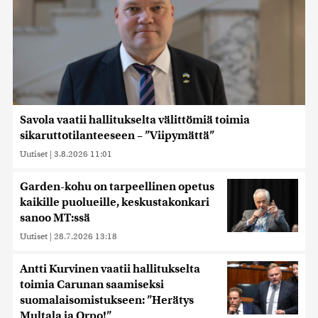
Savola vaatii hallitukselta välittömiä toimia
sikaruttotilanteeseen – ”Viipymättä”
Uutiset
|
3.8.2026 11:01
Garden-kohu on tarpeellinen opetus
kaikille puolueille, keskustakonkari
sanoo MT:ssä
Uutiset
|
28.7.2026 13:18
Antti Kurvinen vaatii hallitukselta
toimia Carunan saamiseksi
suomalaisomistukseen: ”Herätys
Multala ja Orpo!”