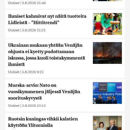
Uutiset
|
3.8.2026 21:46
Ihmiset kahmivat nyt näitä tuotteita
Lidleistä – ”Hittitrendi”
Uutiset
|
5.8.2026 21:21
Ukrainan mukaan yhtään Venäjän
ohjusta ei kyetty pudottamaan
iskussa, jossa kuoli toistakymmentä
ihmistä
Uutiset
|
5.8.2026 9:21
Murska-arvio: Nato on
vuosikymmenen jäljessä Venäjän
suorituskyvystä
Uutiset
|
5.8.2026 22:15
Ruotsin kuningas vihkii kalatien
käyttöön Ylitorniolla