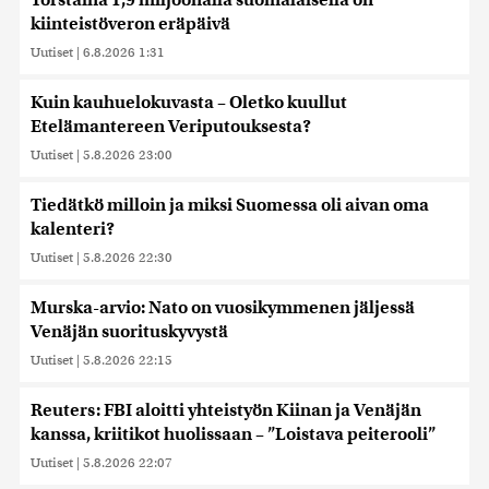
Torstaina 1,9 miljoonalla suomalaisella on
kiinteistöveron eräpäivä
Uutiset
|
6.8.2026 1:31
Kuin kauhuelokuvasta – Oletko kuullut
Etelämantereen Veriputouksesta?
Uutiset
|
5.8.2026 23:00
Tiedätkö milloin ja miksi Suomessa oli aivan oma
kalenteri?
Uutiset
|
5.8.2026 22:30
Murska-arvio: Nato on vuosikymmenen jäljessä
Venäjän suorituskyvystä
Uutiset
|
5.8.2026 22:15
Reuters: FBI aloitti yhteistyön Kiinan ja Venäjän
kanssa, kriitikot huolissaan – ”Loistava peiterooli”
Uutiset
|
5.8.2026 22:07