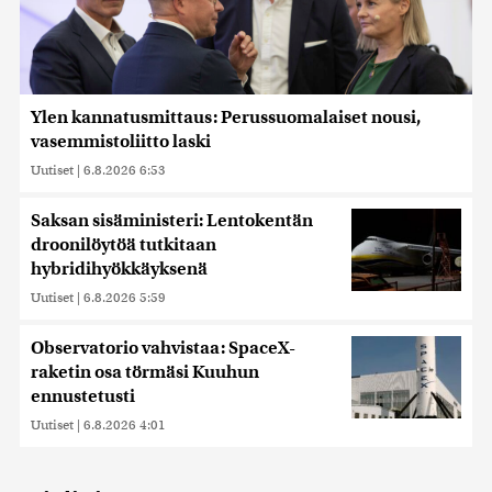
alan kumppaneillemme tietoja siitä, miten käytät
sivustoamme. Kumppanimme voivat yhdistää näitä
tietoja muihin tietoihin, joita olet antanut heille tai joita on
kerätty, kun olet käyttänyt heidän palvelujaan. Tietoja
saatetaan myös siirtää ulkomaille.
Ylen kannatusmittaus: Perussuomalaiset nousi,
vasemmistoliitto laski
Uutiset
|
6.8.2026 6:53
Saksan sisäministeri: Lentokentän
droonilöytöä tutkitaan
hybridihyökkäyksenä
Uutiset
|
6.8.2026 5:59
Observatorio vahvistaa: SpaceX-
raketin osa törmäsi Kuuhun
ennustetusti
Uutiset
|
6.8.2026 4:01