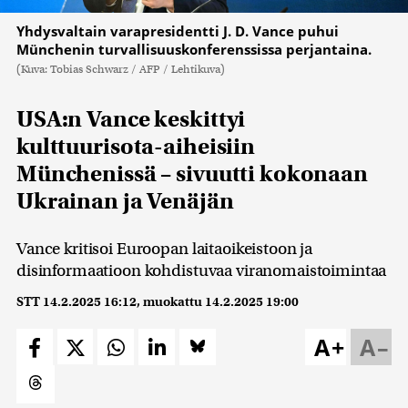
Yhdysvaltain varapresidentti J. D. Vance puhui
Münchenin turvallisuuskonferenssissa perjantaina.
(Kuva: Tobias Schwarz / AFP / Lehtikuva)
USA:n Vance keskittyi
kulttuurisota-aiheisiin
Münchenissä – sivuutti kokonaan
Ukrainan ja Venäjän
Vance kritisoi Euroopan laitaoikeistoon ja
disinformaatioon kohdistuvaa viranomaistoimintaa
STT
14.2.2025 16:12
, muokattu
14.2.2025 19:00
A+
A–