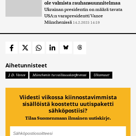
ole valmista rauhansuunnitelmaa
Ukrainan presidentin on määrä tavata
USA:n varapresidentti Vance
Münchenissä
14.2.2025 14:19
Aihetunnisteet
J. D. Vance
Münchenin turvallisuuskonferenssi
Ulkomaat
Viidesti viikossa kiinnostavimmista
sisällöistä koostettu uutispaketti
sähköpostiisi?
Tilaa Suomenmaan ilmainen uutiskirje.