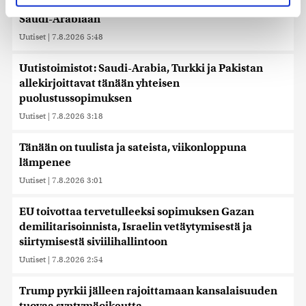
Toistakymmentä siviiliä haavoittui huthien iskussa
evästeilmoituksessa.
Saudi-Arabiaan
Uutiset
|
7.8.2026 5:48
Käytämme evästeitä tarjoamamme sisällön ja mainosten
räätälöimiseen, sosiaalisen median ominaisuuksien
tukemiseen ja kävijämäärämme analysoimiseen. Lisäksi
Uutistoimistot: Saudi-Arabia, Turkki ja Pakistan
jaamme sosiaalisen median, mainosalan ja analytiikka-
allekirjoittavat tänään yhteisen
alan kumppaneillemme tietoja siitä, miten käytät
puolustussopimuksen
sivustoamme. Kumppanimme voivat yhdistää näitä
Uutiset
|
7.8.2026 3:18
tietoja muihin tietoihin, joita olet antanut heille tai joita on
kerätty, kun olet käyttänyt heidän palvelujaan. Tietoja
Tänään on tuulista ja sateista, viikonloppuna
saatetaan myös siirtää ulkomaille.
lämpenee
Uutiset
|
7.8.2026 3:01
EU toivottaa tervetulleeksi sopimuksen Gazan
demilitarisoinnista, Israelin vetäytymisestä ja
siirtymisestä siviilihallintoon
Uutiset
|
7.8.2026 2:54
Trump pyrkii jälleen rajoittamaan kansalaisuuden