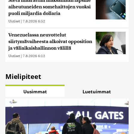
Meta määrättiin maksamaan lapsille
aiheutuneiden somehaittojen vuoksi
puoli miljardia dollaria
Uutiset
|
7.8.2026 6:52
Venezuelassa neuvottelut
siirtymävaiheesta alkoivat opposition
ja väliaikaishallinnon välillä
Uutiset
|
7.8.2026 6:12
Mielipiteet
Uusimmat
Luetuimmat