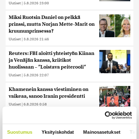
Uutiset
|
5.8.2026 23:00
Miksi Ruotsin Daniel on pelkkä
prinssi, mutta Norjan Mette-Marit on
kruununprinsessa?
Uutiset
|
3.8.2026 21:46
Reuters: FBI aloitti yhteistyön Kiinan
ja Venäjän kanssa, kriitikot
huolissaan – ”Loistava peiterooli”
Uutiset
|
5.8.2026 22:07
Khamenein kanssa viestiminen on
vaikeaa, sanoo Iranin presidentti
Uutiset
|
6.8.2026 0:58
Iso osa keskustaa ja kokoomusta
äänestäneistä on vielä katsomossa,
Suostumus
Yksityiskohdat
Mainosasetukset
Tiet
paljastaa Ylen mittaus – ”Eivät oikein