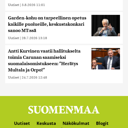
Uutiset
|
3.8.2026 11:01
Garden-kohu on tarpeellinen opetus
kaikille puolueille, keskustakonkari
sanoo MT:ssä
Uutiset
|
28.7.2026 13:18
Antti Kurvinen vaatii hallitukselta
toimia Carunan saamiseksi
suomalaisomistukseen: ”Herätys
Multala ja Orpo!”
Uutiset
|
24.7.2026 12:48
Uutiset
Keskusta
Näkökulmat
Blogit