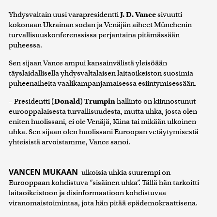
Yhdysvaltain uusi varapresidentti
J. D. Vance
sivuutti
kokonaan Ukrainan sodan ja Venäjän aiheet Münchenin
turvallisuuskonferenssissa perjantaina pitämässään
puheessa.
Sen sijaan Vance ampui kansainvälistä yleisöään
täyslaidallisella yhdysvaltalaisen laitaoikeiston suosimia
puheenaiheita vaalikampanjamaisessa esiintymisessään.
– Presidentti (
Donald
)
Trumpin
hallinto on kiinnostunut
eurooppalaisesta turvallisuudesta, mutta uhka, josta olen
eniten huolissani, ei ole Venäjä, Kiina tai mikään ulkoinen
uhka. Sen sijaan olen huolissani Euroopan vetäytymisestä
yhteisistä arvoistamme, Vance sanoi.
VANCEN MUKAAN
ulkoisia uhkia suurempi on
Eurooppaan kohdistuva ”sisäinen uhka”. Tällä hän tarkoitti
laitaoikeistoon ja disinformaatioon kohdistuvaa
viranomaistoimintaa, jota hän pitää epädemokraattisena.