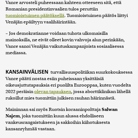
Vance arvosteli puheessaan kahteen otteeseen sitä, että
Romanian presidentinvaalien tulos peruttiin
tuomioistuimen päätöksellä
. Tuomioistuimen päätös liittyi
Venäjän epäiltyyn vaalihäirintään.
– Jos demokratianne voidaan tuhota ulkomaisilla
mainoksilla, ne eivät olleet kovin vahvoja alun perinkään,
Vance sanoi Venäjän vaikutuskampanjoista sosiaalisessa
mediassa.
KANSAINVÄLISEN
turvallisuuspolitiikan suurkokouksessa
Vance päätti nostaa esiin puheissaan yksittäisiä
oikeusjuttutapauksia eri puolilta Eurooppaa, kuten vuodelta
2022 peräisin
olevan tapauksen
, jossa aborttiklinikan lähellä
rukoillut mies tuomittiin julkisen rauhan häirinnästä.
Maininnan sai myös Ruotsin koraaninpolttaja
Salwan
Najem
, joka tuomittiin kuun alussa ehdolliseen
vankeusrangaistukseen ja sakkoihin kiihotuksesta
kansanryhmää vastaan.