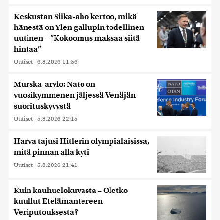
Keskustan Siika-aho kertoo, mikä
hänestä on Ylen gallupin todellinen
uutinen – ”Kokoomus maksaa siitä
hintaa”
Uutiset
|
6.8.2026 11:56
Murska-arvio: Nato on
vuosikymmenen jäljessä Venäjän
suorituskyvystä
Uutiset
|
5.8.2026 22:15
Harva tajusi Hitlerin olympialaisissa,
mitä pinnan alla kyti
Uutiset
|
5.8.2026 21:41
Kuin kauhuelokuvasta – Oletko
kuullut Etelämantereen
Veriputouksesta?