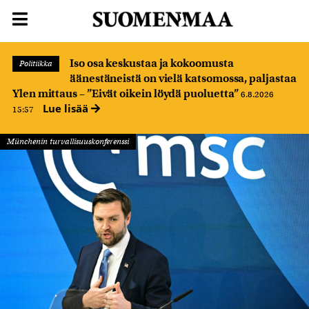
Iso osa keskustaa ja kokoomusta
Politiikka
äänestäneistä on vielä katsomossa, paljastaa
Ylen mittaus – ”Eivät oikein löydä puoluetta”
6.8.2026
Lue lisää
15:57
Münchenin turvallisuuskonferenssi