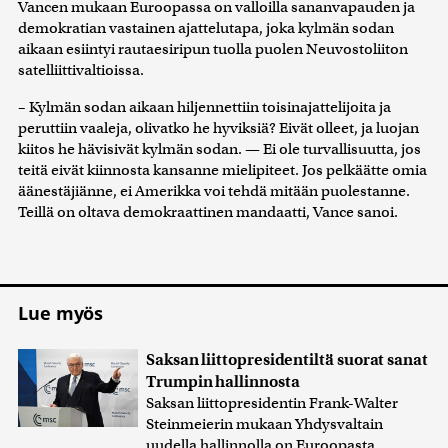
Vancen mukaan Euroopassa on valloilla sananvapauden ja
demokratian vastainen ajattelutapa, joka kylmän sodan
aikaan esiintyi rautaesiripun tuolla puolen Neuvostoliiton
satelliittivaltioissa.
– Kylmän sodan aikaan hiljennettiin toisinajattelijoita ja
peruttiin vaaleja, olivatko he hyviksiä? Eivät olleet, ja luojan
kiitos he hävisivät kylmän sodan. — Ei ole turvallisuutta, jos
teitä eivät kiinnosta kansanne mielipiteet. Jos pelkäätte omia
äänestäjiänne, ei Amerikka voi tehdä mitään puolestanne.
Teillä on oltava demokraattinen mandaatti, Vance sanoi.
Lue myös
Saksan liittopresidentiltä suorat sanat
Trumpin hallinnosta
Saksan liittopresidentin Frank-Walter
Steinmeierin mukaan Yhdysvaltain
uudella hallinnolla on Euroopasta