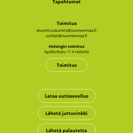
Tapahtumat
Toimitus
etunimi.sukunimi@suomenmaa.fi
uutiset@suomenmaa.fi
Hel­sin­gin toi­mi­tus
Apol­lon­ka­tu 11 A Hel­sin­ki
Toimitus
Lataa uutissovellus
Lähetä juttuvinkki
Lähetä palautetta