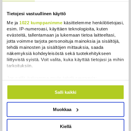
löydä puoluetta”
Uutiset
|
6.8.2026 15:57
Tietojesi vastuullinen käyttö
Me ja
1022 kumppanimme
käsittelemme henkilötietojasi,
esim. IP-numeroasi, käyttäen teknologioita, kuten
evästeitä, tallentamaan ja lukemaan tietoa laitteeltasi,
jotta voimme tarjota personoituja mainoksia ja sisältöjä,
Uusimmat
tehdä mainosten ja sisältöjen mittauksia, saada
näkemyksiä kohdeyleisöstä sekä tuotekehitykseen
Thaimaassa kouluampuminen lähellä Bangkokia
liittyvistä syistä. Voit valita, kuka käyttää tietojasi ja mihin
Uutiset
|
7.8.2026 8:03
tarkoituksiin.
Meta määrättiin maksamaan lapsille aiheutuneiden
Jos sallit, haluamme myös tehdä seuraavia:
somehaittojen vuoksi puoli miljardia dollaria
Kerätä tietoja maantieteellisestä sijainnistasi,
mahdollisesti muutaman metrin tarkkuudella
Uutiset
|
7.8.2026 6:52
Salli kaikki
Tunnistaa laitteesi skannaamalla sen
ominaispiirteitä aktiivisesti (sormenjäljen
Venezuelassa neuvottelut siirtymävaiheesta
Muokkaa
muodostaminen)
alkoivat opposition ja väliaikaishallinnon välillä
Lue lisää siitä, miten henkilötietojasi käsitellään ja miten
Uutiset
|
7.8.2026 6:12
voit määrittää asetuksesi
tiedot-osiossa
. Voit muuttaa
Kiellä
suostumustasi tai peruuttaa sen milloin vain