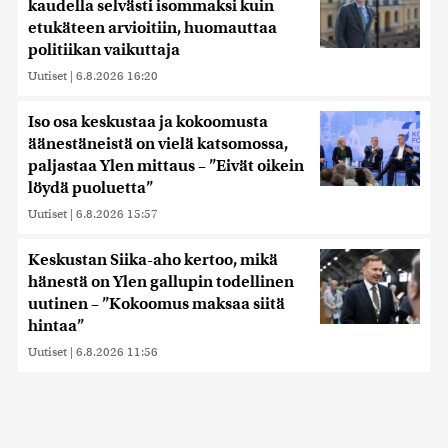
kaudella selvästi isommaksi kuin
etukäteen arvioitiin, huomauttaa
politiikan vaikuttaja
Uutiset
|
6.8.2026 16:20
Iso osa keskustaa ja kokoomusta
äänestäneistä on vielä katsomossa,
paljastaa Ylen mittaus – ”Eivät oikein
löydä puoluetta”
Uutiset
|
6.8.2026 15:57
Keskustan Siika-aho kertoo, mikä
hänestä on Ylen gallupin todellinen
uutinen – ”Kokoomus maksaa siitä
hintaa”
Uutiset
|
6.8.2026 11:56