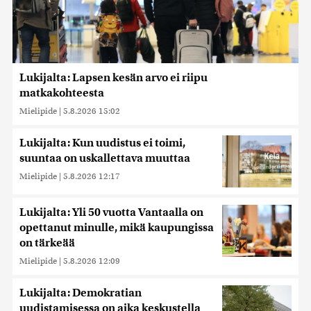
Lukijalta: Lapsen kesän arvo ei riipu
matkakohteesta
Mielipide
|
5.8.2026 15:02
Lukijalta: Kun uudistus ei toimi,
suuntaa on uskallettava muuttaa
Mielipide
|
5.8.2026 12:17
Lukijalta: Yli 50 vuotta Vantaalla on
opettanut minulle, mikä kaupungissa
on tärkeää
Mielipide
|
5.8.2026 12:09
Lukijalta: Demokratian
uudistamisessa on aika keskustella