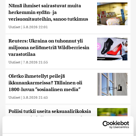
Nämä ihmiset sairastuvat muita
herkemmin sydän- ja
verisuonitauteihin, sanoo tutkimus
Uutiset
|
5.8.2026 22:01
Reuters: Ukraina on tuhonnut yli
miljoona neliömetriä Wildberriesin
varastotilaa
Uutiset
|
7.8.2026 21:55
Oletko ihmetellyt peilejä
ikkunankarmeissa? Tällainen oli
1800-luvun ”sosiaalinen media”
Uutiset
|
5.8.2026 21:45
Poliisi tutkii useita seksuaalirikoksia
Turussa – kohdistuneet sattumalta
valikoituihin naisiin
Uutiset
|
7.8.2026 10:55