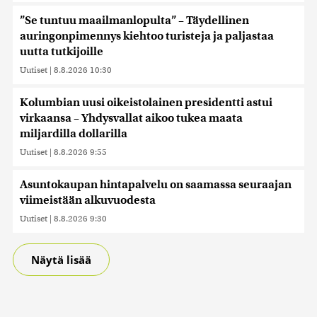
”Se tuntuu maailmanlopulta” – Täydellinen
auringonpimennys kiehtoo turisteja ja paljastaa
uutta tutkijoille
Uutiset
|
8.8.2026 10:30
Kolumbian uusi oikeistolainen presidentti astui
virkaansa – Yhdysvallat aikoo tukea maata
miljardilla dollarilla
Uutiset
|
8.8.2026 9:55
Asuntokaupan hintapalvelu on saamassa seuraajan
viimeistään alkuvuodesta
Uutiset
|
8.8.2026 9:30
Näytä lisää