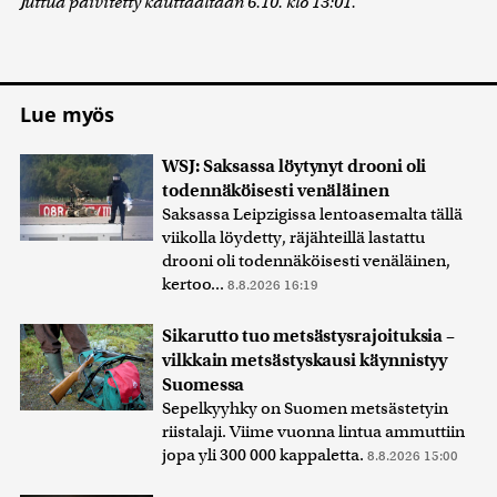
Juttua päivitetty kauttaaltaan 6.10. klo 13:01.
Lue myös
WSJ: Saksassa löytynyt drooni oli
todennäköisesti venäläinen
Saksassa Leipzigissa lentoasemalta tällä
viikolla löydetty, räjähteillä lastattu
drooni oli todennäköisesti venäläinen,
kertoo...
8.8.2026 16:19
Sikarutto tuo metsästysrajoituksia –
vilkkain metsästyskausi käynnistyy
Suomessa
Sepelkyyhky on Suomen metsästetyin
riistalaji. Viime vuonna lintua ammuttiin
jopa yli 300 000 kappaletta.
8.8.2026 15:00