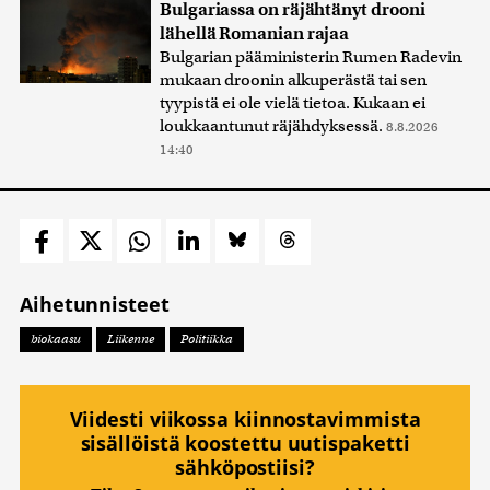
Bulgariassa on räjähtänyt drooni
lähellä Romanian rajaa
Bulgarian pääministerin Rumen Radevin
mukaan droonin alkuperästä tai sen
tyypistä ei ole vielä tietoa. Kukaan ei
loukkaantunut räjähdyksessä.
8.8.2026
14:40
Aihetunnisteet
biokaasu
Liikenne
Politiikka
Viidesti viikossa kiinnostavimmista
sisällöistä koostettu uutispaketti
sähköpostiisi?