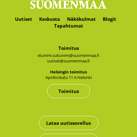
Uutiset
Keskusta
Näkökulmat
Blogit
Tapahtumat
Toimitus
etunimi.sukunimi@suomenmaa.fi
uutiset@suomenmaa.fi
Hel­sin­gin toi­mi­tus
Apol­lon­ka­tu 11 A Hel­sin­ki
Toimitus
Lataa uutissovellus