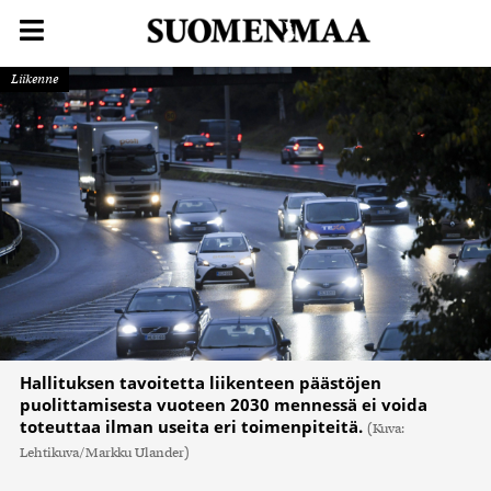
Liikenne
Hallituksen tavoitetta liikenteen päästöjen
puolittamisesta vuoteen 2030 mennessä ei voida
toteuttaa ilman useita eri toimenpiteitä.
(Kuva:
Lehtikuva/Markku Ulander)