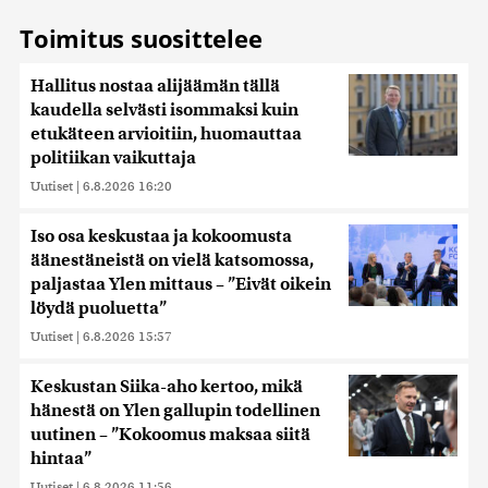
Toimitus suosittelee
Hallitus nostaa alijäämän tällä
kaudella selvästi isommaksi kuin
etukäteen arvioitiin, huomauttaa
politiikan vaikuttaja
Uutiset
|
6.8.2026 16:20
Iso osa keskustaa ja kokoomusta
äänestäneistä on vielä katsomossa,
paljastaa Ylen mittaus – ”Eivät oikein
löydä puoluetta”
Uutiset
|
6.8.2026 15:57
Keskustan Siika-aho kertoo, mikä
hänestä on Ylen gallupin todellinen
uutinen – ”Kokoomus maksaa siitä
hintaa”
Uutiset
|
6.8.2026 11:56