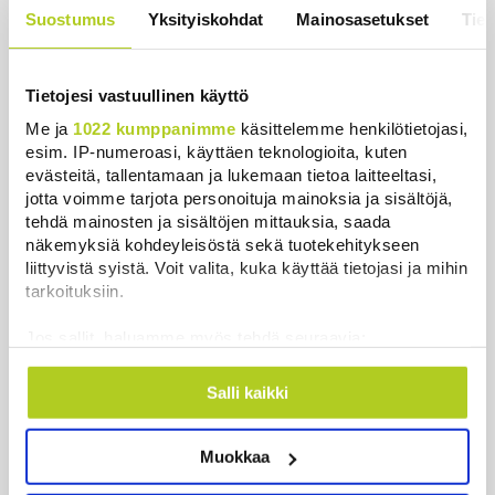
Suostumus
Yksityiskohdat
Mainosasetukset
Tiet
Keskustan Siika-aho kertoo, mikä
hänestä on Ylen gallupin todellinen
uutinen – ”Kokoomus maksaa siitä
Tietojesi vastuullinen käyttö
hintaa”
Me ja
1022 kumppanimme
käsittelemme henkilötietojasi,
Uutiset
|
6.8.2026 11:56
esim. IP-numeroasi, käyttäen teknologioita, kuten
evästeitä, tallentamaan ja lukemaan tietoa laitteeltasi,
jotta voimme tarjota personoituja mainoksia ja sisältöjä,
tehdä mainosten ja sisältöjen mittauksia, saada
näkemyksiä kohdeyleisöstä sekä tuotekehitykseen
Uusimmat
liittyvistä syistä. Voit valita, kuka käyttää tietojasi ja mihin
tarkoituksiin.
WSJ: Saksassa löytynyt drooni oli todennäköisesti
Jos sallit, haluamme myös tehdä seuraavia:
venäläinen
Kerätä tietoja maantieteellisestä sijainnistasi,
Uutiset
|
8.8.2026 16:19
mahdollisesti muutaman metrin tarkkuudella
Salli kaikki
Tunnistaa laitteesi skannaamalla sen
Sikarutto tuo metsästysrajoituksia – vilkkain
ominaispiirteitä aktiivisesti (sormenjäljen
metsästyskausi käynnistyy Suomessa
Muokkaa
muodostaminen)
Uutiset
|
8.8.2026 15:00
Lue lisää siitä, miten henkilötietojasi käsitellään ja miten