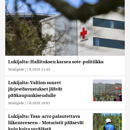
Lukijalta: Hallituksen karsea sote-politiikka
Mielipide
|
7.8.2026 11:43
Lukijalta: Valtion suuret
järjestöavustukset jäävät
pääkaupunkiseudulle
Mielipide
|
7.8.2026 10:01
Lukijalta: Tasa-arvo palautettava
liikenteeseen – Motoristit pääsevät
kuin koira veräjästä