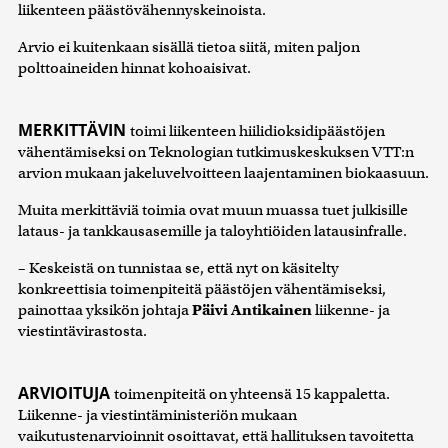
liikenteen päästövähennyskeinoista.
Arvio ei kuitenkaan sisällä tietoa siitä, miten paljon
polttoaineiden hinnat kohoaisivat.
MERKITTÄVIN
toimi liikenteen hiilidioksidipäästöjen
vähentämiseksi on Teknologian tutkimuskeskuksen VTT:n
arvion mukaan jakeluvelvoitteen laajentaminen biokaasuun.
Muita merkittäviä toimia ovat muun muassa tuet julkisille
lataus- ja tankkausasemille ja taloyhtiöiden latausinfralle.
– Keskeistä on tunnistaa se, että nyt on käsitelty
konkreettisia toimenpiteitä päästöjen vähentämiseksi,
painottaa yksikön johtaja
Päivi Antikainen
liikenne- ja
viestintävirastosta.
ARVIOITUJA
toimenpiteitä on yhteensä 15 kappaletta.
Liikenne- ja viestintäministeriön mukaan
vaikutustenarvioinnit osoittavat, että hallituksen tavoitetta