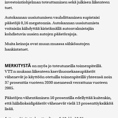
investointiohjelman toteuttaminen sekä julkisen liikenteen
tuet.
Autokannan uusiutumisen vauhdittaminen supistaisi
päästöjä 0,16 megatonnia. Autokannan uusiutumista
voitaisiin kiihdyttää kiristämällä autonvalmistajiin
kohdistuvia uusien autojen päästörajoja.
Muita keinoja ovat muun muassa sähköautojen
hankintatuet.
MERKITYSTÄ
on myös jo toteutuneilla toimenpiteillä.
VTT:n mukaan liikenteen kasvihuonekaasupäästöt
vähenevät jo käyttöön otetuilla toimenpiteillä yhteensä noin
37 prosenttia vuoteen 2030 mennessä verrattuna vuoteen
2005.
Päästöjen vähentäminen 50 prosentilla edellyttää kuitenkin,
että hiilidioksidipäästöt vähenevät vielä 13 prosenttiyksikköä
lisää.