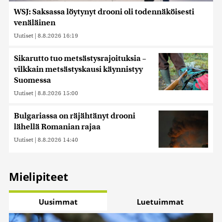
WSJ: Saksassa löytynyt drooni oli todennäköisesti
venäläinen
Uutiset
|
8.8.2026 16:19
Sikarutto tuo metsästysrajoituksia –
vilkkain metsästyskausi käynnistyy
Suomessa
Uutiset
|
8.8.2026 15:00
Bulgariassa on räjähtänyt drooni
lähellä Romanian rajaa
Uutiset
|
8.8.2026 14:40
Mielipiteet
Uusimmat
Luetuimmat