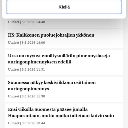
voit määrittää asetuksesi
tiedot-osiossa
. Voit muuttaa
Kiellä
Bulgariassa on räjähtänyt drooni lähellä Romanian
suostumustasi tai peruuttaa sen milloin vain
rajaa
evästeilmoituksessa.
Uutiset
|
8.8.2026 14:40
Käytämme evästeitä tarjoamamme sisällön ja mainosten
räätälöimiseen, sosiaalisen median ominaisuuksien
HS: Kaikkonen puoluejohtajien ykkönen
tukemiseen ja kävijämäärämme analysoimiseen. Lisäksi
Uutiset
|
8.8.2026 13:09
jaamme sosiaalisen median, mainosalan ja analytiikka-
alan kumppaneillemme tietoja siitä, miten käytät
Ursa on myynyt ennätysmäärän pimennyslaseja
sivustoamme. Kumppanimme voivat yhdistää näitä
auringonpimennyksen edellä
tietoja muihin tietoihin, joita olet antanut heille tai joita on
kerätty, kun olet käyttänyt heidän palvelujaan. Tietoja
Uutiset
|
8.8.2026 11:31
saatetaan myös siirtää ulkomaille.
Suomessa näkyy keskiviikkona osittainen
auringonpimennys
Uutiset
|
8.8.2026 11:30
Ensi viikolla Suomesta pääsee junalla
Haaparantaan, mutta matka taitetaan kuivin suin
Uutiset
|
8.8.2026 10:44