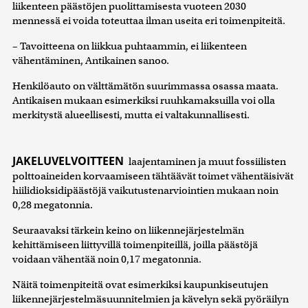
liikenteen päästöjen puolittamisesta vuoteen 2030
mennessä ei voida toteuttaa ilman useita eri toimenpiteitä.
– Tavoitteena on liikkua puhtaammin, ei liikenteen
vähentäminen, Antikainen sanoo.
Henkilöauto on välttämätön suurimmassa osassa maata.
Antikaisen mukaan esimerkiksi ruuhkamaksuilla voi olla
merkitystä alueellisesti, mutta ei valtakunnallisesti.
JAKELUVELVOITTEEN
laajentaminen ja muut fossiilisten
polttoaineiden korvaamiseen tähtäävät toimet vähentäisivät
hiilidioksidipäästöjä vaikutustenarviointien mukaan noin
0,28 megatonnia.
Seuraavaksi tärkein keino on liikennejärjestelmän
kehittämiseen liittyvillä toimenpiteillä, joilla päästöjä
voidaan vähentää noin 0,17 megatonnia.
Näitä toimenpiteitä ovat esimerkiksi kaupunkiseutujen
liikennejärjestelmäsuunnitelmien ja kävelyn sekä pyöräilyn