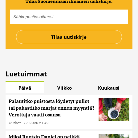
Tilaa Suomenmaan ilmainen uutiskirje.
Luetuimmat
Päivä
Viikko
Kuukausi
Palautitko puistosta löydetyt pullot
tai pakastitko marjat ennen myyntiä?
Verottaja vaatii osansa
Uutiset
|
7.8.2026 21:42
Miksi Ruotsin Daniel on pelkkä