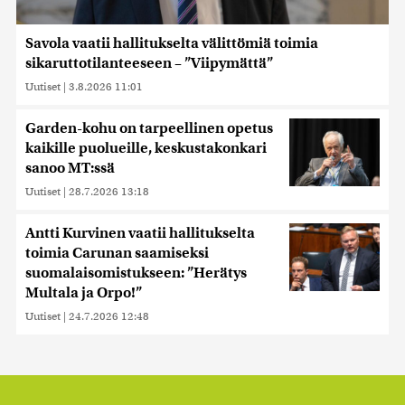
Savola vaatii hallitukselta välittömiä toimia
sikaruttotilanteeseen – ”Viipymättä”
Uutiset
|
3.8.2026 11:01
Garden-kohu on tarpeellinen opetus
kaikille puolueille, keskustakonkari
sanoo MT:ssä
Uutiset
|
28.7.2026 13:18
Antti Kurvinen vaatii hallitukselta
toimia Carunan saamiseksi
suomalaisomistukseen: ”Herätys
Multala ja Orpo!”
Uutiset
|
24.7.2026 12:48