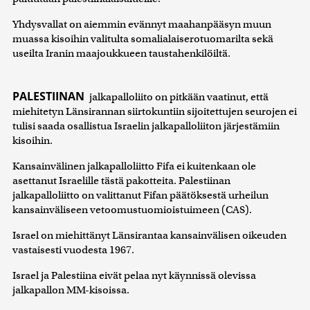
Yhdysvallat on aiemmin evännyt maahanpääsyn muun
muassa kisoihin valitulta somalialaiserotuomarilta sekä
useilta Iranin maajoukkueen taustahenkilöiltä.
PALESTIINAN
jalkapalloliito on pitkään vaatinut, että
miehitetyn Länsirannan siirtokuntiin sijoitettujen seurojen ei
tulisi saada osallistua Israelin jalkapalloliiton järjestämiin
kisoihin.
Kansainvälinen jalkapalloliitto Fifa ei kuitenkaan ole
asettanut Israelille tästä pakotteita. Palestiinan
jalkapalloliitto on valittanut Fifan päätöksestä urheilun
kansainväliseen vetoomustuomioistuimeen (CAS).
Israel on miehittänyt Länsirantaa kansainvälisen oikeuden
vastaisesti vuodesta 1967.
Israel ja Palestiina eivät pelaa nyt käynnissä olevissa
jalkapallon MM-kisoissa.