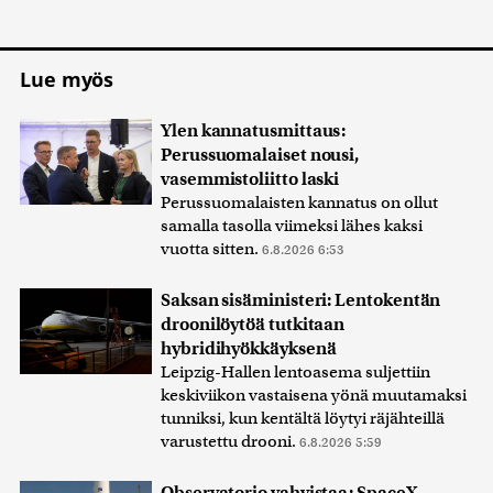
Lue myös
Ylen kannatusmittaus:
Perussuomalaiset nousi,
vasemmistoliitto laski
Perussuomalaisten kannatus on ollut
samalla tasolla viimeksi lähes kaksi
vuotta sitten.
6.8.2026 6:53
Saksan sisäministeri: Lentokentän
droonilöytöä tutkitaan
hybridihyökkäyksenä
Leipzig-Hallen lentoasema suljettiin
keskiviikon vastaisena yönä muutamaksi
tunniksi, kun kentältä löytyi räjähteillä
varustettu drooni.
6.8.2026 5:59
Observatorio vahvistaa: SpaceX-