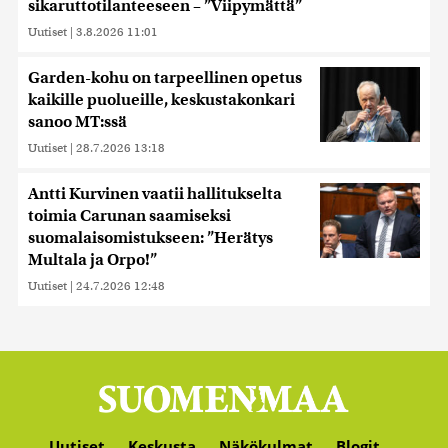
sikaruttotilanteeseen – ”Viipymättä”
Uutiset
|
3.8.2026 11:01
Garden-kohu on tarpeellinen opetus
kaikille puolueille, keskustakonkari
sanoo MT:ssä
Uutiset
|
28.7.2026 13:18
Antti Kurvinen vaatii hallitukselta
toimia Carunan saamiseksi
suomalaisomistukseen: ”Herätys
Multala ja Orpo!”
Uutiset
|
24.7.2026 12:48
Uutiset
Keskusta
Näkökulmat
Blogit