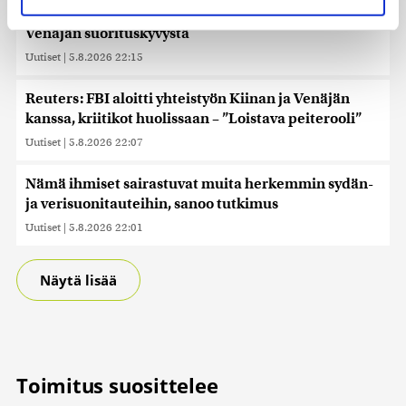
suostumustasi tai peruuttaa sen milloin vain
Murska-arvio: Nato on vuosikymmenen jäljessä
evästeilmoituksessa.
Venäjän suorituskyvystä
Käytämme evästeitä tarjoamamme sisällön ja mainosten
Uutiset
|
5.8.2026 22:15
räätälöimiseen, sosiaalisen median ominaisuuksien
tukemiseen ja kävijämäärämme analysoimiseen. Lisäksi
Reuters: FBI aloitti yhteistyön Kiinan ja Venäjän
jaamme sosiaalisen median, mainosalan ja analytiikka-
kanssa, kriitikot huolissaan – ”Loistava peiterooli”
alan kumppaneillemme tietoja siitä, miten käytät
Uutiset
|
5.8.2026 22:07
sivustoamme. Kumppanimme voivat yhdistää näitä
tietoja muihin tietoihin, joita olet antanut heille tai joita on
Nämä ihmiset sairastuvat muita herkemmin sydän-
kerätty, kun olet käyttänyt heidän palvelujaan. Tietoja
ja verisuonitauteihin, sanoo tutkimus
saatetaan myös siirtää ulkomaille.
Uutiset
|
5.8.2026 22:01
Näytä lisää
Toimitus suosittelee