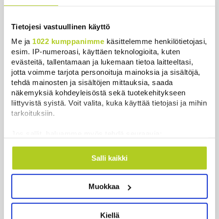
Kuuhun ennustetusti
Uutiset
|
6.8.2026 4:01
Tietojesi vastuullinen käyttö
Me ja
1022 kumppanimme
käsittelemme henkilötietojasi,
Torstaina 1,9 miljoonalla suomalaisella on
esim. IP-numeroasi, käyttäen teknologioita, kuten
kiinteistöveron eräpäivä
evästeitä, tallentamaan ja lukemaan tietoa laitteeltasi,
Uutiset
|
6.8.2026 1:31
jotta voimme tarjota personoituja mainoksia ja sisältöjä,
tehdä mainosten ja sisältöjen mittauksia, saada
Khamenein kanssa viestiminen on vaikeaa, sanoo
näkemyksiä kohdeyleisöstä sekä tuotekehitykseen
Iranin presidentti
liittyvistä syistä. Voit valita, kuka käyttää tietojasi ja mihin
Uutiset
|
6.8.2026 0:58
tarkoituksiin.
Jos sallit, haluamme myös tehdä seuraavia:
Kuin kauhuelokuvasta – Oletko kuullut
Etelämantereen Veriputouksesta?
Kerätä tietoja maantieteellisestä sijainnistasi,
mahdollisesti muutaman metrin tarkkuudella
Salli kaikki
Uutiset
|
5.8.2026 23:00
Tunnistaa laitteesi skannaamalla sen
ominaispiirteitä aktiivisesti (sormenjäljen
Tiedätkö milloin ja miksi Suomessa oli aivan oma
Muokkaa
muodostaminen)
kalenteri?
Lue lisää siitä, miten henkilötietojasi käsitellään ja miten
Uutiset
|
5.8.2026 22:30
voit määrittää asetuksesi
tiedot-osiossa
. Voit muuttaa
Kiellä