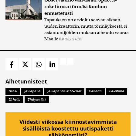
raketin osa törmäsi Kuuhun
ennustetusti
Tapauksen on arvioitu saavan aikaan
uuden kraatterin, mutta törmäyksestä ei
asiantuntijoiden mukaan aiheudu vaaraa
Maalle
6.8.2026 4:01
Aihetunnisteet
Israel
jalkapallo
jalkapallon MM-kisat
Kanada
Palestiina
Urheilu
Yhdysvallat
Viidesti viikossa kiinnostavimmista
sisällöistä koostettu uutispaketti
sähköpostiisi?