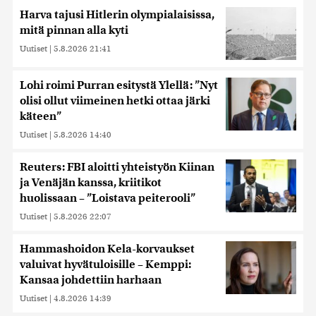
Harva tajusi Hitlerin olympialaisissa,
mitä pinnan alla kyti
Uutiset
|
5.8.2026 21:41
Lohi roimi Purran esitystä Ylellä: ”Nyt
olisi ollut viimeinen hetki ottaa järki
käteen”
Uutiset
|
5.8.2026 14:40
Reuters: FBI aloitti yhteistyön Kiinan
ja Venäjän kanssa, kriitikot
huolissaan – ”Loistava peiterooli”
Uutiset
|
5.8.2026 22:07
Hammashoidon Kela-korvaukset
valuivat hyvätuloisille – Kemppi:
Kansaa johdettiin harhaan
Uutiset
|
4.8.2026 14:39