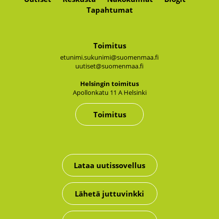
Tapahtumat
Toimitus
etunimi.sukunimi@suomenmaa.fi
uutiset@suomenmaa.fi
Hel­sin­gin toi­mi­tus
Apol­lon­ka­tu 11 A Hel­sin­ki
Toimitus
Lataa uutissovellus
Lähetä juttuvinkki