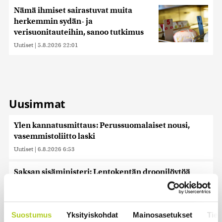
Nämä ihmiset sairastuvat muita
herkemmin sydän- ja
verisuonitauteihin, sanoo tutkimus
Uutiset
|
5.8.2026 22:01
Uusimmat
Ylen kannatusmittaus: Perussuomalaiset nousi,
vasemmistoliitto laski
Uutiset
|
6.8.2026 6:53
Saksan sisäministeri: Lentokentän droonilöytöä
tutkitaan hybridihyökkäyksenä
Uutiset
|
6.8.2026 5:59
Suostumus
Yksityiskohdat
Mainosasetukset
Tiet
Observatorio vahvistaa: SpaceX-raketin osa törmäsi