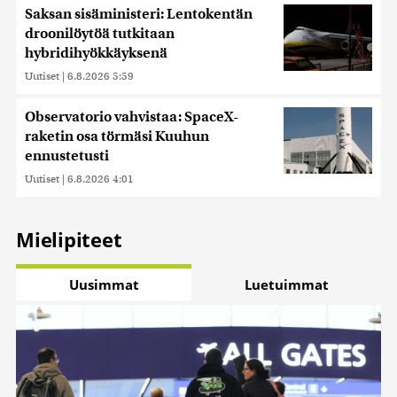
Saksan sisäministeri: Lentokentän
droonilöytöä tutkitaan
hybridihyökkäyksenä
Uutiset
|
6.8.2026 5:59
Observatorio vahvistaa: SpaceX-
raketin osa törmäsi Kuuhun
ennustetusti
Uutiset
|
6.8.2026 4:01
Mielipiteet
Uusimmat
Luetuimmat