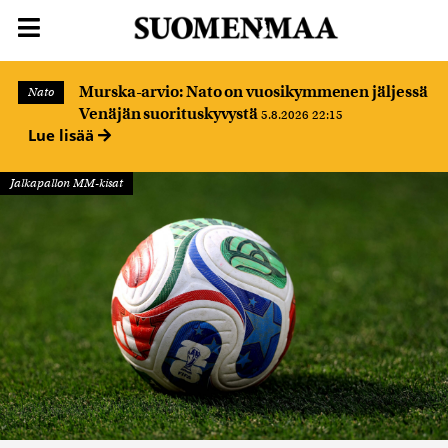
Murska-arvio: Nato on vuosikymmenen jäljessä
Nato
Venäjän suorituskyvystä
5.8.2026 22:15
Lue lisää
Jalkapallon MM-kisat