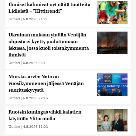
Ihmiset kahmivat nyt näitä tuotteita
Lidleistä – ”Hittitrendi”
Uutiset
|
5.8.2026 21:21
Ukrainan mukaan yhtään Venäjän
ohjusta ei kyetty pudottamaan
iskussa, jossa kuoli toistakymmentä
ihmistä
Uutiset
|
5.8.2026 9:21
Murska-arvio: Nato on
vuosikymmenen jäljessä Venäjän
suorituskyvystä
Uutiset
|
5.8.2026 22:15
Ruotsin kuningas vihkii kalatien
käyttöön Ylitorniolla
Uutiset
|
4.8.2026 11:02