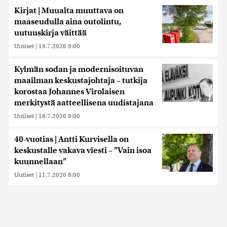
Kirjat | Muualta muuttava on
maaseudulla aina outolintu,
uutuuskirja väittää
Uutiset
|
19.7.2026 9:00
Kylmän sodan ja modernisoituvan
maailman keskustajohtaja – tutkija
korostaa Johannes Virolaisen
merkitystä aatteellisena uudistajana
Uutiset
|
18.7.2026 9:00
40-vuotias | Antti Kurvisella on
keskustalle vakava viesti – ”Vain isoa
kuunnellaan”
Uutiset
|
11.7.2026 8:00