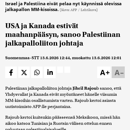
Israel ja Palestiina eivät pelaa nyt käynnissä olevissa
jalkapallon MM-kisoissa.
(Kuva: AFP / Lehtikuva)
USA ja Kanada estivät
maahanpääsyn, sanoo Palestiinan
jalkapalloliiton johtaja
Suomenmaa–STT
13.6.2026 12:44
, muokattu
13.6.2026 12:01
A+
A–
Palestiinan jalkapalloliiton johtaja
Jibril Rajou
b sanoo, että
Yhdysvallat ja Kanada eivät myöntäneet hänelle viisumia
MM-kisoihin osallistumista varten. Rajoub kertoi asiasta
uutistoimisto AFP:lle perjantaina.
Rajoub kertoi kuitenkin päässeensä Meksikoon, missä hän
aikoo katsoa Tunisian ja Ruotsin välisen ottelun ennen
paluutaan palestiinalaisalueille.