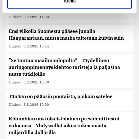
Kiellä
Suomessa näkyy keskiviikkona osittainen
suostumustasi tai peruuttaa sen milloin vain
auringonpimennys
evästeilmoituksessa.
Uutiset
|
8.8.2026 11:30
Käytämme evästeitä tarjoamamme sisällön ja mainosten
räätälöimiseen, sosiaalisen median ominaisuuksien
Ensi viikolla Suomesta pääsee junalla
tukemiseen ja kävijämäärämme analysoimiseen. Lisäksi
Haaparantaan, mutta matka taitetaan kuivin suin
jaamme sosiaalisen median, mainosalan ja analytiikka-
Uutiset
|
8.8.2026 10:44
alan kumppaneillemme tietoja siitä, miten käytät
sivustoamme. Kumppanimme voivat yhdistää näitä
”Se tuntuu maailmanlopulta” – Täydellinen
tietoja muihin tietoihin, joita olet antanut heille tai joita on
auringonpimennys kiehtoo turisteja ja paljastaa
kerätty, kun olet käyttänyt heidän palvelujaan. Tietoja
uutta tutkijoille
saatetaan myös siirtää ulkomaille.
Uutiset
|
8.8.2026 10:30
Tänään on pääosin poutaista, paikoin satelee
Uutiset
|
8.8.2026 10:00
Kolumbian uusi oikeistolainen presidentti astui
virkaansa – Yhdysvallat aikoo tukea maata
miljardilla dollarilla