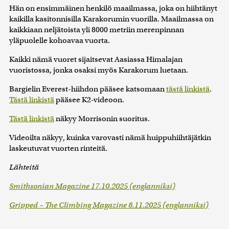
Hän on ensimmäinen henkilö maailmassa, joka on hiihtänyt
kaikilla kasitonnisilla Karakorumin vuorilla. Maailmassa on
kaikkiaan neljätoista yli 8000 metriin merenpinnan
yläpuolelle kohoavaa vuorta.
Kaikki nämä vuoret sijaitsevat Aasiassa Himalajan
vuoristossa, jonka osaksi myös Karakorum luetaan.
Bargielin Everest-hiihdon pääsee katsomaan
tästä linkistä
.
Tästä linkistä
pääsee K2-videoon.
Tästä linkistä
näkyy Morrisonin suoritus.
Videoilta näkyy, kuinka varovasti nämä huippuhiihtäjätkin
laskeutuvat vuorten rinteitä.
Lähteitä
Smithsonian Magazine 17.10.2025 (englanniksi)
Gripped – The Climbing Magazine 8.11.2025 (englanniksi)