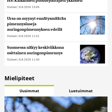
HS: Kaikkonen puoluejohtajien ykkönen
Uutiset
|
8.8.2026 13:09
Ursa on myynyt ennätysmäärän
pimennyslaseja
auringonpimennyksen edellä
Uutiset
|
8.8.2026 11:31
Suomessa näkyy keskiviikkona
osittainen auringonpimennys
Uutiset
|
8.8.2026 11:30
Mielipiteet
Uusimmat
Luetuimmat