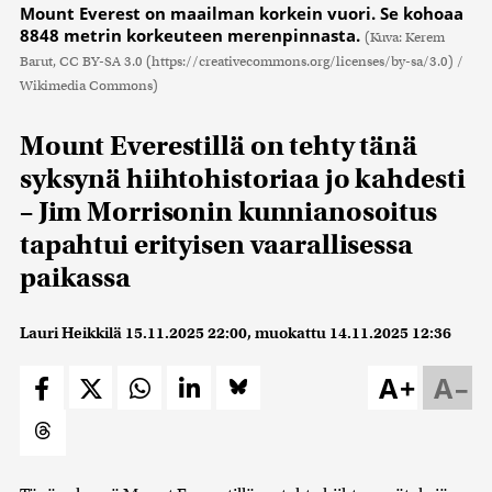
Mount Everest on maailman korkein vuori. Se kohoaa
8848 metrin korkeuteen merenpinnasta.
(Kuva: Kerem
Barut, CC BY-SA 3.0 (https://creativecommons.org/licenses/by-sa/3.0) /
Wikimedia Commons)
Mount Everestillä on tehty tänä
syksynä hiihtohistoriaa jo kahdesti
– Jim Morrisonin kunnianosoitus
tapahtui erityisen vaarallisessa
paikassa
Lauri Heikkilä
15.11.2025 22:00
, muokattu
14.11.2025 12:36
A+
A–