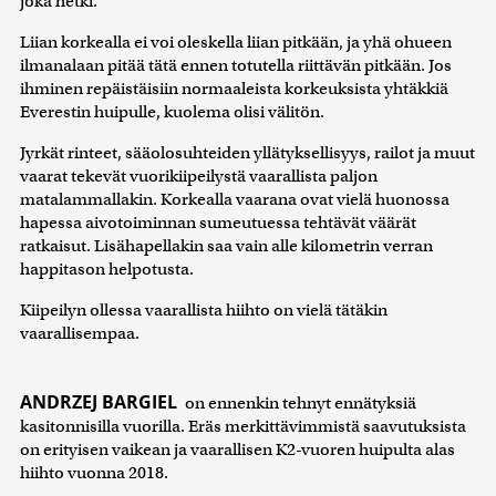
joka hetki.
Liian korkealla ei voi oleskella liian pitkään, ja yhä ohueen
ilmanalaan pitää tätä ennen totutella riittävän pitkään. Jos
ihminen repäistäisiin normaaleista korkeuksista yhtäkkiä
Everestin huipulle, kuolema olisi välitön.
Jyrkät rinteet, sääolosuhteiden yllätyksellisyys, railot ja muut
vaarat tekevät vuorikiipeilystä vaarallista paljon
matalammallakin. Korkealla vaarana ovat vielä huonossa
hapessa aivotoiminnan sumeutuessa tehtävät väärät
ratkaisut. Lisähapellakin saa vain alle kilometrin verran
happitason helpotusta.
Kiipeilyn ollessa vaarallista hiihto on vielä tätäkin
vaarallisempaa.
ANDRZEJ BARGIEL
on ennenkin tehnyt ennätyksiä
kasitonnisilla vuorilla. Eräs merkittävimmistä saavutuksista
on erityisen vaikean ja vaarallisen K2-vuoren huipulta alas
hiihto vuonna 2018.