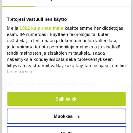
Keskustan Siika-aho kertoo, mikä
hänestä on Ylen gallupin todellinen
Tietojesi vastuullinen käyttö
uutinen – ”Kokoomus maksaa siitä
Me ja
1022 kumppanimme
käsittelemme henkilötietojasi,
hintaa”
esim. IP-numeroasi, käyttäen teknologioita, kuten
Uutiset
|
6.8.2026 11:56
evästeitä, tallentamaan ja lukemaan tietoa laitteeltasi,
jotta voimme tarjota personoituja mainoksia ja sisältöjä,
tehdä mainosten ja sisältöjen mittauksia, saada
näkemyksiä kohdeyleisöstä sekä tuotekehitykseen
liittyvistä syistä. Voit valita, kuka käyttää tietojasi ja mihin
Uusimmat
tarkoituksiin.
Jos sallit, haluamme myös tehdä seuraavia:
HS: Kaikkonen puoluejohtajien ykkönen
Kerätä tietoja maantieteellisestä sijainnistasi,
Uutiset
|
8.8.2026 13:09
mahdollisesti muutaman metrin tarkkuudella
Salli kaikki
Tunnistaa laitteesi skannaamalla sen
Ursa on myynyt ennätysmäärän pimennyslaseja
ominaispiirteitä aktiivisesti (sormenjäljen
auringonpimennyksen edellä
Muokkaa
muodostaminen)
Uutiset
|
8.8.2026 11:31
Lue lisää siitä, miten henkilötietojasi käsitellään ja miten
voit määrittää asetuksesi
tiedot-osiossa
. Voit muuttaa