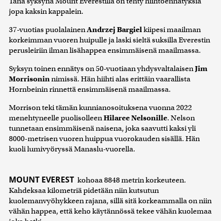
Tänä syksynä Mount Everestillä on tehty hiihtoennätyksiä
jopa kaksin kappalein.
37-vuotias puolalainen
Andrzej Bargiel
kiipesi maailman
korkeimman vuoren huipulle ja laski sieltä suksilla Everestin
perusleiriin ilman lisähappea ensimmäisenä maailmassa.
Syksyn toinen ennätys on 50-vuotiaan yhdysvaltalaisen
Jim
Morrisonin
nimissä. Hän hiihti alas erittäin vaarallista
Hornbeinin rinnettä ensimmäisenä maailmassa.
Morrison teki tämän kunnianosoituksena vuonna 2022
menehtyneelle puolisolleen
Hilaree Nelsonille
. Nelson
tunnetaan ensimmäisenä naisena, joka saavutti kaksi yli
8000-metrisen vuoren huippua vuorokauden sisällä. Hän
kuoli lumivyöryssä Manaslu-vuorella.
MOUNT EVEREST
kohoaa 8848 metrin korkeuteen.
Kahdeksaa kilometriä pidetään niin kutsutun
kuolemanvyöhykkeen rajana, sillä sitä korkeammalla on niin
vähän happea, että keho käytännössä tekee vähän kuolemaa