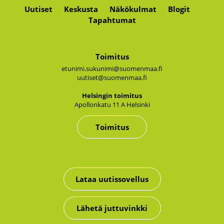
Uutiset
Keskusta
Näkökulmat
Blogit
Tapahtumat
Toimitus
etunimi.sukunimi@suomenmaa.fi
uutiset@suomenmaa.fi
Hel­sin­gin toi­mi­tus
Apol­lon­ka­tu 11 A Hel­sin­ki
Toimitus
Lataa uutissovellus
Lähetä juttuvinkki