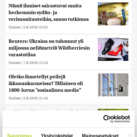
Nämä ihmiset sairastuvat muita
herkemmin sydän- ja
verisuonitauteihin, sanoo tutkimus
Uutiset
|
5.8.2026 22:01
Reuters: Ukraina on tuhonnut yli
miljoona neliömetriä Wildberriesin
varastotilaa
Uutiset
|
7.8.2026 21:55
Oletko ihmetellyt peilejä
ikkunankarmeissa? Tällainen oli
1800-luvun ”sosiaalinen media”
Uutiset
|
5.8.2026 21:45
Poliisi tutkii useita seksuaalirikoksia
Turussa – kohdistuneet sattumalta
valikoituihin naisiin
Uutiset
|
7.8.2026 10:55
Suostumus
Yksityiskohdat
Mainosasetukset
Tiet