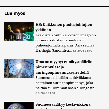
Lue myös
HS: Kaikkonen puoluejohtajien
ykkönen
Keskustan Antti Kaikkosen imago on
Suomen eduskuntapuolueiden
puheenjohtajista paras. Asia selviää
Helsingin Sanomien...
8.8.2026 13:09
Ursa on myynyt ennätysmäärän
pimennyslaseja
auringonpimennyksen edellä
Suomessa nähdään keskiviikkona
osittainen auringonpimennys, joka
peittää suurimman osan auringosta
8.8.2026 11:31
Suomessa näkyy keskiviikkona