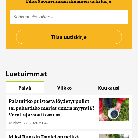
Tilaa Suomenmaan ilmainen uutiskirje.
Luetuimmat
Päivä
Viikko
Kuukausi
Palautitko puistosta löydetyt pullot
tai pakastitko marjat ennen myyntiä?
Verottaja vaatii osansa
Uutiset
|
7.8.2026 21:42
Miksi Ruotsin Daniel on pelkkä