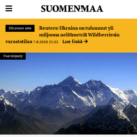
Reuters: Ukraina on tuhonnut yli
Ukrainan sota
miljoona neliömetriä Wildberriesin
Lue lisää
varastotilaa
7.8.2026 21:55
Vuorikiipeily