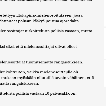
jestettyyn Elokapina-mielenosoitukseen, jossa
dattaneet poliisin käskyä poistua ajoradalta.
nosoittajat niskoittelusta poliisia vastaan, mutta
 siksi, että mielenosoittajat olivat olleet
elenosoittajat tuomitsematta rangaistukseen.
lut kohtuuton, vaikka mielenosoittajille oli
mukaan myöskään ollut sillä tavoin vähäinen, että
ematta rangaistukseen.
telusta poliisia vastaan 10 päiväsakkoon.