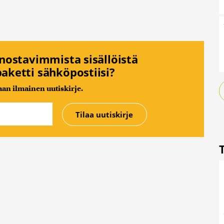
nnostavimmista sisällöistä
aketti sähköpostiisi?
n ilmainen uutiskirje.