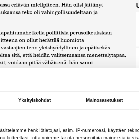
ssa eriävän mielipiteen. Hän olisi jättänyt
ukaansa teko oli vahingollisuudeltaan ja
 tapahtumahetkellä poliittisia perusoikeuksiaan
oitteena on ollut herättää huomiota
vastaajien teon yleishyödyllinen ja epäitsekäs
ltaa sitä, että heidän valitsemaansa menettelytapaa,
kit, voidaan pitää vähäisenä, hän sanoi
Yksityiskohdat
Mainosasetukset
kunnissa? – Karkaussekunti on tiedepiireissä
nen, jonka haitat ajoivat hyötyjen yli
äsittelemme henkilötietojasi, esim. IP-numeroasi, käyttäen teknol
opeus vaihtelee, joten pyörimisen vauhdista
a laitteeltasi, jotta voimme tarjota personoituja mainoksia ja sis