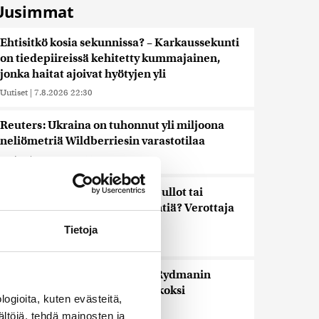
Uusimmat
Ehtisitkö kosia sekunnissa? – Karkaussekunti
on tiedepiireissä kehitetty kummajainen,
jonka haitat ajoivat hyötyjen yli
Uutiset
|
7.8.2026 22:30
Reuters: Ukraina on tuhonnut yli miljoona
neliömetriä Wildberriesin varastotilaa
Uutiset
|
7.8.2026 21:55
Palautitko puistosta löydetyt pullot tai
pakastitko marjat ennen myyntiä? Verottaja
vaatii osansa
Tietoja
Uutiset
|
7.8.2026 21:42
Timo Laaninen julistaa Wille Rydmanin
Suomen taitavimmaksi poliitikoksi
ogioita, kuten evästeitä,
Uutiset
|
7.8.2026 18:09
ältöjä, tehdä mainosten ja