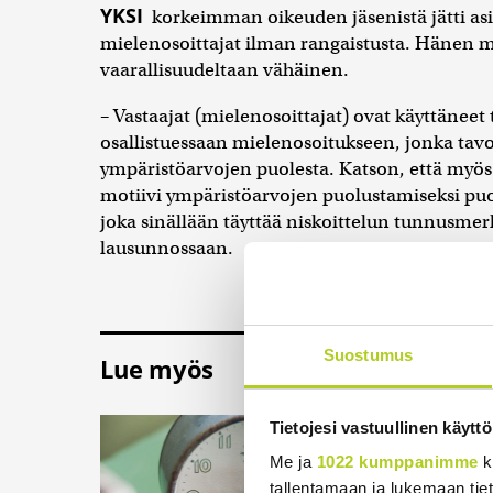
YKSI
korkeimman oikeuden jäsenistä jätti asia
mielenosoittajat ilman rangaistusta. Hänen m
vaarallisuudeltaan vähäinen.
– Vastaajat (mielenosoittajat) ovat käyttäneet
osallistuessaan mielenosoitukseen, jonka tav
ympäristöarvojen puolesta. Katson, että myös 
motiivi ympäristöarvojen puolustamiseksi puo
joka sinällään täyttää niskoittelun tunnusmer
lausunnossaan.
Suostumus
Lue myös
Ehtisitkö kosia se
Tietojesi vastuullinen käyttö
kehitetty kummajai
Me ja
1022 kumppanimme
k
Maapallon pyörimisn
tallentamaan ja lukemaan tieto