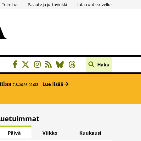
Toimitus
Palaute ja juttuvinkki
Lataa uutissovellus
Haku
tilaa
Lue lisää
7.8.2026 21:55
Luetuimmat
Päivä
Viikko
Kuukausi