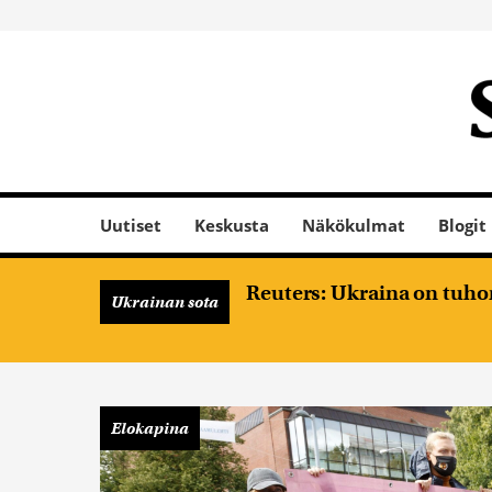
Uutiset
Keskusta
Näkökulmat
Blogit
Reuters: Ukraina on tuhon
Ukrainan sota
Elokapina