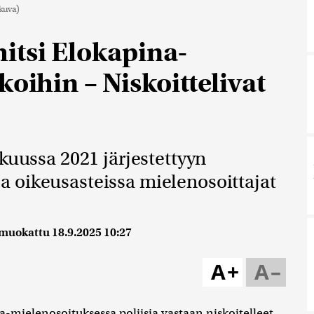
kuva)
itsi Elokapina-
koihin – Niskoittelivat
kuussa 2021 järjestettyyn
 oikeusasteissa mielenosoittajat
 muokattu
18.9.2025 10:27
A+
A–
-mielenosoituksessa poliisia vastaan niskoitelleet