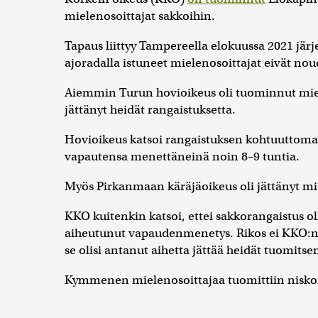
mielenosoittajat sakkoihin.
Tapaus liittyy Tampereella elokuussa 2021 jär
ajoradalla istuneet mielenosoittajat eivät nou
Aiemmin Turun hovioikeus oli tuominnut miele
jättänyt heidät rangaistuksetta.
Hovioikeus katsoi rangaistuksen kohtuuttomaksi
vapautensa menettäneinä noin 8–9 tuntia.
Myös Pirkanmaan käräjäoikeus oli jättänyt mi
KKO kuitenkin katsoi, ettei sakkorangaistus ol
aiheutunut vapaudenmenetys. Rikos ei KKO:n 
se olisi antanut aihetta jättää heidät tuomits
Kymmenen mielenosoittajaa tuomittiin niskoit