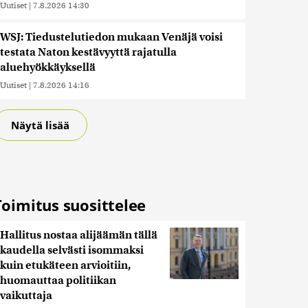
Uutiset
|
7.8.2026 14:30
WSJ: Tiedustelutiedon mukaan Venäjä voisi
testata Naton kestävyyttä rajatulla
aluehyökkäyksellä
Uutiset
|
7.8.2026 14:16
Näytä lisää
Toimitus suosittelee
Hallitus nostaa alijäämän tällä
kaudella selvästi isommaksi
kuin etukäteen arvioitiin,
huomauttaa politiikan
vaikuttaja