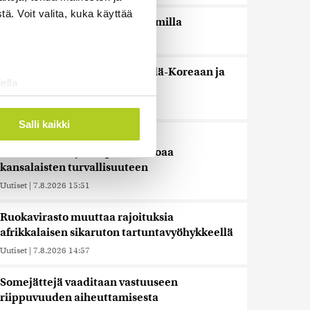
ä. Voit valita, kuka käyttää
Espanja uhkaa Italiaa vastatoimilla
Uutiset
|
7.8.2026 16:55
Sianlihaa voi jälleen viedä Etelä-Koreaan ja
ella
Uuteen-Seelantiin
ostaminen)
Uutiset
|
7.8.2026 16:44
ossa
. Voit muuttaa
Salli kaikki
Järjestöt vastustavat karhun
kiintiömetsästystä – poliisi vetoaa
kansalaisten turvallisuuteen
 ominaisuuksien tukemiseen
tiikka-alan
Uutiset
|
7.8.2026 15:51
ietoja muihin tietoihin, joita
Ruokavirasto muuttaa rajoituksia
 myös siirtää ulkomaille.
afrikkalaisen sikaruton tartuntavyöhykkeellä
Uutiset
|
7.8.2026 14:57
Somejättejä vaaditaan vastuuseen
riippuvuuden aiheuttamisesta