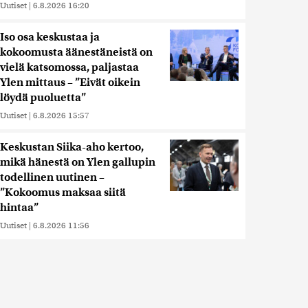
Uutiset
|
6.8.2026 16:20
Iso osa keskustaa ja
kokoomusta äänestäneistä on
vielä katsomossa, paljastaa
Ylen mittaus – ”Eivät oikein
löydä puoluetta”
Uutiset
|
6.8.2026 15:57
Keskustan Siika-aho kertoo,
mikä hänestä on Ylen gallupin
todellinen uutinen –
”Kokoomus maksaa siitä
hintaa”
Uutiset
|
6.8.2026 11:56