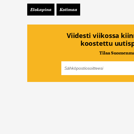
Elokapina
Kotimaa
Viidesti viikossa kii
koostettu uutisp
Tilaa Suomenmaa