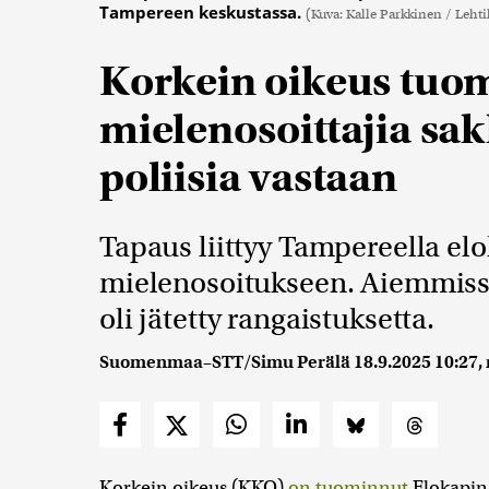
Tampereen keskustassa.
(Kuva: Kalle Parkkinen / Lehti
Korkein oikeus tuom
mielenosoittajia sak
poliisia vastaan
Tapaus liittyy Tampereella elo
mielenosoitukseen. Aiemmissa
oli jätetty rangaistuksetta.
Suomenmaa–STT/Simu Perälä
18.9.2025 10:27
,
Korkein oikeus (KKO)
on tuominnut
Elokapina