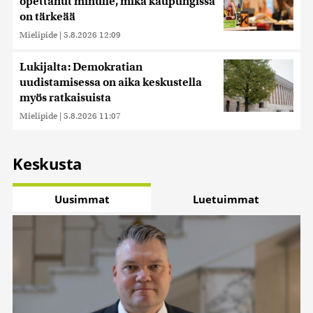
opettanut minulle, mikä kaupungissa
on tärkeää
Mielipide
|
5.8.2026 12:09
Lukijalta: Demokratian
uudistamisessa on aika keskustella
myös ratkaisuista
Mielipide
|
5.8.2026 11:07
Keskusta
Uusimmat
Luetuimmat