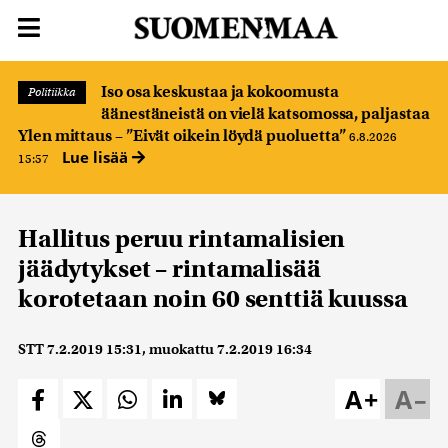
Iso osa keskustaa ja kokoomusta
Politiikka
äänestäneistä on vielä katsomossa, paljastaa
Ylen mittaus – ”Eivät oikein löydä puoluetta”
6.8.2026
Lue lisää
15:57
Hallitus peruu rintamalisien
jäädytykset – rintamalisää
korotetaan noin 60 senttiä kuussa
STT
7.2.2019 15:31
, muokattu
7.2.2019 16:34
A+
A–