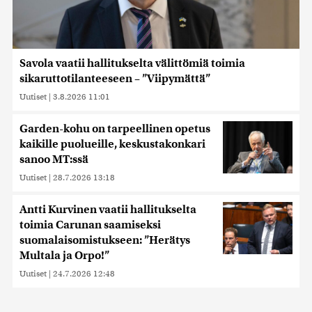
Savola vaatii hallitukselta välittömiä toimia
sikaruttotilanteeseen – ”Viipymättä”
Uutiset
|
3.8.2026 11:01
Garden-kohu on tarpeellinen opetus
kaikille puolueille, keskustakonkari
sanoo MT:ssä
Uutiset
|
28.7.2026 13:18
Antti Kurvinen vaatii hallitukselta
toimia Carunan saamiseksi
suomalaisomistukseen: ”Herätys
Multala ja Orpo!”
Uutiset
|
24.7.2026 12:48