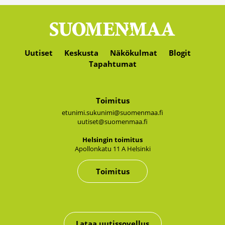
Uutiset
Keskusta
Näkökulmat
Blogit
Tapahtumat
Toimitus
etunimi.sukunimi@suomenmaa.fi
uutiset@suomenmaa.fi
Hel­sin­gin toi­mi­tus
Apol­lon­ka­tu 11 A Hel­sin­ki
Toimitus
Lataa uutissovellus