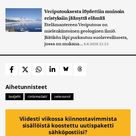
Veriputouksesta löydettiin muinoin
eristyksiin jäänyttä elämää
Etelämantereen Veriputous on
mielenkiintoinen geologinen ilmiö.
Jäätikön läpi purkautuu suolavesiliuosta,
jossa on mukana...
6.8.2026 21:15
Aihetunnisteet
budjetti
rintamalisät
veteraanit
Viidesti viikossa kiinnostavimmista
sisällöistä koostettu uutispaketti
sähköpostiisi?