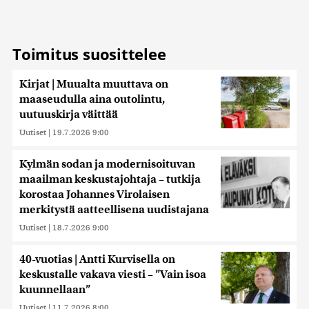
tietoja muihin tietoihin, joita olet antanut heille tai joita on
kerätty, kun olet käyttänyt heidän palvelujaan. Tietoja
saatetaan myös siirtää ulkomaille.
Toimitus suosittelee
Kirjat | Muualta muuttava on
maaseudulla aina outolintu,
uutuuskirja väittää
Uutiset
|
19.7.2026 9:00
Kylmän sodan ja modernisoituvan
maailman keskustajohtaja – tutkija
korostaa Johannes Virolaisen
merkitystä aatteellisena uudistajana
Uutiset
|
18.7.2026 9:00
40-vuotias | Antti Kurvisella on
keskustalle vakava viesti – ”Vain isoa
kuunnellaan”
Uutiset
|
11.7.2026 8:00