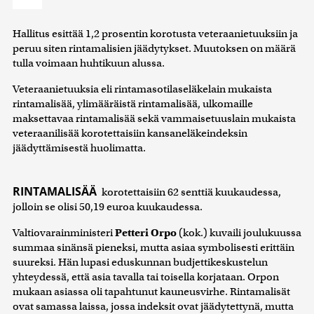
Hallitus esittää 1,2 prosentin korotusta veteraanietuuksiin ja
peruu siten rintamalisien jäädytykset. Muutoksen on määrä
tulla voimaan huhtikuun alussa.
Veteraanietuuksia eli rintamasotilaseläkelain mukaista
rintamalisää, ylimääräistä rintamalisää, ulkomaille
maksettavaa rintamalisää sekä vammaisetuuslain mukaista
veteraanilisää korotettaisiin kansaneläkeindeksin
jäädyttämisestä huolimatta.
RINTAMALISÄÄ
korotettaisiin 62 senttiä kuukaudessa,
jolloin se olisi 50,19 euroa kuukaudessa.
Valtiovarainministeri
Petteri Orpo
(kok.) kuvaili joulukuussa
summaa sinänsä pieneksi, mutta asiaa symbolisesti erittäin
suureksi. Hän lupasi eduskunnan budjettikeskustelun
yhteydessä, että asia tavalla tai toisella korjataan. Orpon
mukaan asiassa oli tapahtunut kauneusvirhe. Rintamalisät
ovat samassa laissa, jossa indeksit ovat jäädytettynä, mutta