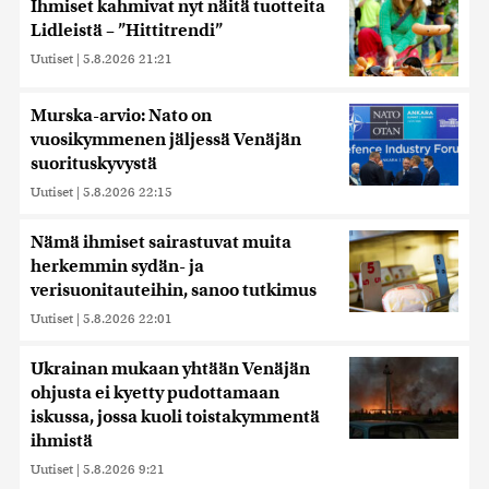
Ihmiset kahmivat nyt näitä tuotteita
Lidleistä – ”Hittitrendi”
Uutiset
|
5.8.2026 21:21
Murska-arvio: Nato on
vuosikymmenen jäljessä Venäjän
suorituskyvystä
Uutiset
|
5.8.2026 22:15
Nämä ihmiset sairastuvat muita
herkemmin sydän- ja
verisuonitauteihin, sanoo tutkimus
Uutiset
|
5.8.2026 22:01
Ukrainan mukaan yhtään Venäjän
ohjusta ei kyetty pudottamaan
iskussa, jossa kuoli toistakymmentä
ihmistä
Uutiset
|
5.8.2026 9:21