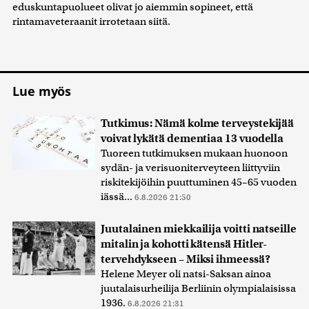
eduskuntapuolueet olivat jo aiemmin sopineet, että
rintamaveteraanit irrotetaan siitä.
Lue myös
Tutkimus: Nämä kolme terveystekijää
voivat lykätä dementiaa 13 vuodella
Tuoreen tutkimuksen mukaan huonoon
sydän- ja verisuoniterveyteen liittyviin
riskitekijöihin puuttuminen 45–65 vuoden
iässä...
6.8.2026 21:50
Juutalainen miekkailija voitti natseille
mitalin ja kohotti kätensä Hitler-
tervehdykseen – Miksi ihmeessä?
Helene Meyer oli natsi-Saksan ainoa
juutalaisurheilija Berliinin olympialaisissa
1936.
6.8.2026 21:31