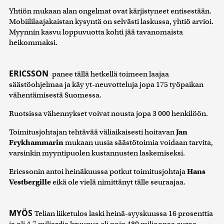
Yhtiön mukaan alan ongelmat ovat kärjistyneet entisestään.
Mobiililaajakaistan kysyntä on selvästi laskussa, yhtiö arvioi.
Myynnin kasvu loppuvuotta kohti jää tavanomaista
heikommaksi.
ERICSSON
panee tällä hetkellä toimeen laajaa
säästöohjelmaa ja käy yt-neuvotteluja jopa 175 työpaikan
vähentämisestä Suomessa.
Ruotsissa vähennykset voivat nousta jopa 3 000 henkilöön.
Toimitusjohtajan tehtävää väliaikaisesti hoitavan
Jan
Frykhammarin
mukaan uusia säästötoimia voidaan tarvita,
varsinkin myyntipuolen kustannusten laskemiseksi.
Ericssonin antoi heinäkuussa potkut toimitusjohtaja
Hans
Vestbergille
eikä ole vielä nimittänyt tälle seuraajaa.
MYÖS
Telian liiketulos laski heinä-syyskuussa 16 prosenttia