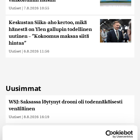
Uutiset
|
7.8.2026 10:55
Keskustan Siika-aho kertoo, mikä
hänestä on Ylen gallupin todellinen
uutinen – ”Kokoomus maksaa siitä
hintaa”
Uutiset
|
6.8.2026 11:56
Uusimmat
WSJ: Saksassa löytynyt drooni oli todennäköisesti
venäläinen
Uutiset
|
8.8.2026 16:19
Sikarutto tuo metsästysrajoituksia – vilkkain
metsästyskausi käynnistyy Suomessa