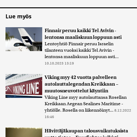
Lue myös
Finnair peruu kaikki Tel Avivin -
lentonsa maaliskuun loppuun asti
Lentoyhtiö Finnair peruu Israelin
tilanteen vuoksi kaikki Tel Avivin -
lentonsa maaliskuun loppuun asti...
10.10.2023 13:19
Viking myy 42 vuotta palvelleen
autolauttalegendan Kreikkaan –
muutosneuvottelut käyntiin
Viking Line myy autolauttansa Rosellan
Kreikkaan Aegean Sealines Maritime -
yhtiölle. Rosella on liikennöinyt...
8.12.2022
16:46
Hävittäjäkaupan talousvaikutuksista