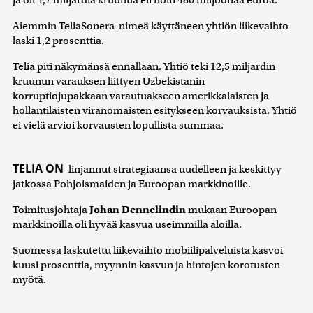
ja oli 4,7 miljardia kruunua eli noin 480 miljoonaa euroa.
Aiemmin TeliaSonera-nimeä käyttäneen yhtiön liikevaihto
laski 1,2 prosenttia.
Telia piti näkymänsä ennallaan. Yhtiö teki 12,5 miljardin
kruunun varauksen liittyen Uzbekistanin
korruptiojupakkaan varautuakseen amerikkalaisten ja
hollantilaisten viranomaisten esitykseen korvauksista. Yhtiö
ei vielä arvioi korvausten lopullista summaa.
TELIA ON
linjannut strategiaansa uudelleen ja keskittyy
jatkossa Pohjoismaiden ja Euroopan markkinoille.
Toimitusjohtaja
Johan Dennelindin
mukaan Euroopan
markkinoilla oli hyvää kasvua useimmilla aloilla.
Suomessa laskutettu liikevaihto mobiilipalveluista kasvoi
kuusi prosenttia, myynnin kasvun ja hintojen korotusten
myötä.