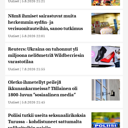
Uutiset
|
5.8.2026 21:21
Nämä ihmiset sairastuvat muita
herkemmin sydän- ja
verisuonitauteihin, sanoo tutkimus
Uutiset
|
5.8.2026 22:01
Reuters: Ukraina on tuhonnut yli
miljoona neliömetriä Wildberriesin
varastotilaa
Uutiset
|
7.8.2026 21:55
Oletko ihmetellyt peilejä
ikkunankarmeissa? Tällainen oli
1800-luvun ”sosiaalinen media”
Uutiset
|
5.8.2026 21:45
Poliisi tutkii useita seksuaalirikoksia
Turussa – kohdistuneet sattumalta
valikoituihin naisiin