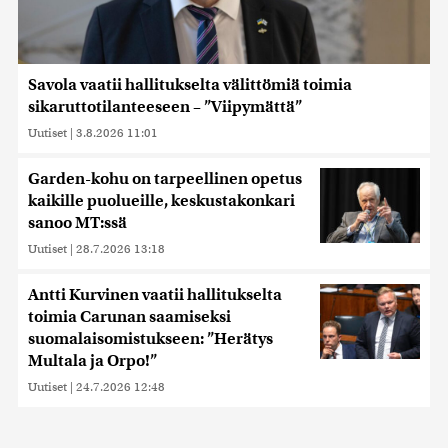
Savola vaatii hallitukselta välittömiä toimia
sikaruttotilanteeseen – ”Viipymättä”
Uutiset
|
3.8.2026 11:01
Garden-kohu on tarpeellinen opetus
kaikille puolueille, keskustakonkari
sanoo MT:ssä
Uutiset
|
28.7.2026 13:18
Antti Kurvinen vaatii hallitukselta
toimia Carunan saamiseksi
suomalaisomistukseen: ”Herätys
Multala ja Orpo!”
Uutiset
|
24.7.2026 12:48