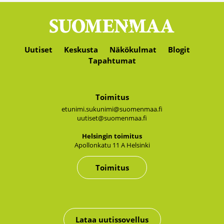
Uutiset
Keskusta
Näkökulmat
Blogit
Tapahtumat
Toimitus
etunimi.sukunimi@suomenmaa.fi
uutiset@suomenmaa.fi
Hel­sin­gin toi­mi­tus
Apol­lon­ka­tu 11 A Hel­sin­ki
Toimitus
Lataa uutissovellus