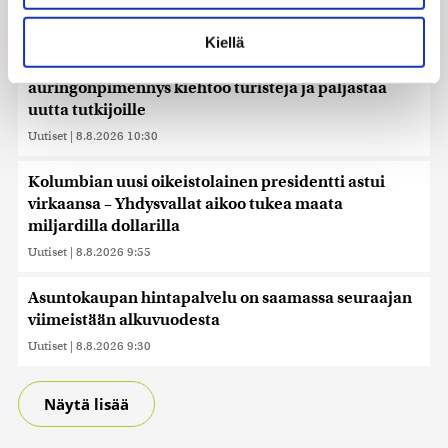
Lue lisää siitä, miten henkilötietojasi käsitellään ja miten
Uutiset
|
8.8.2026 10:44
voit määrittää asetuksesi
tiedot-osiossa
. Voit muuttaa
Kiellä
suostumustasi tai peruuttaa sen milloin vain
”Se tuntuu maailmanlopulta” – Täydellinen
evästeilmoituksessa.
auringonpimennys kiehtoo turisteja ja paljastaa
uutta tutkijoille
Käytämme evästeitä tarjoamamme sisällön ja mainosten
räätälöimiseen, sosiaalisen median ominaisuuksien
Uutiset
|
8.8.2026 10:30
tukemiseen ja kävijämäärämme analysoimiseen. Lisäksi
jaamme sosiaalisen median, mainosalan ja analytiikka-
Kolumbian uusi oikeistolainen presidentti astui
alan kumppaneillemme tietoja siitä, miten käytät
virkaansa – Yhdysvallat aikoo tukea maata
sivustoamme. Kumppanimme voivat yhdistää näitä
miljardilla dollarilla
tietoja muihin tietoihin, joita olet antanut heille tai joita on
Uutiset
|
8.8.2026 9:55
kerätty, kun olet käyttänyt heidän palvelujaan. Tietoja
saatetaan myös siirtää ulkomaille.
Asuntokaupan hintapalvelu on saamassa seuraajan
viimeistään alkuvuodesta
Uutiset
|
8.8.2026 9:30
Näytä lisää