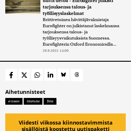
uutta tietoa – Eurofighter julkisti
tarjouksensa talous- ja
työllisyyslaskelmat
Brittivetoinen hävittäjävalmistaja
Eurofighter on julkistanut laskelmansa
tarjouksensa talous- ja
työllisyysvaikutuksista Suomessa.
Eurofighterin Oxford Economicsilla...
29.9.2021 14:00
Aihetunnisteet
ericsson
liiketulos
Telia
Viidesti viikossa kiinnostavimmista
sisällöistä koostettu uutispaketti