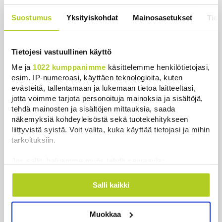
Uutiset
|
8.8.2026 15:00
Suostumus
Yksityiskohdat
Mainosasetukset
Tiet
Bulgariassa on räjähtänyt drooni lähellä Romanian
rajaa
Tietojesi vastuullinen käyttö
Uutiset
|
8.8.2026 14:40
Me ja
1022 kumppanimme
käsittelemme henkilötietojasi,
esim. IP-numeroasi, käyttäen teknologioita, kuten
HS: Kaikkonen puoluejohtajien ykkönen
evästeitä, tallentamaan ja lukemaan tietoa laitteeltasi,
Uutiset
|
8.8.2026 13:09
jotta voimme tarjota personoituja mainoksia ja sisältöjä,
tehdä mainosten ja sisältöjen mittauksia, saada
Ursa on myynyt ennätysmäärän pimennyslaseja
näkemyksiä kohdeyleisöstä sekä tuotekehitykseen
auringonpimennyksen edellä
liittyvistä syistä. Voit valita, kuka käyttää tietojasi ja mihin
Uutiset
|
8.8.2026 11:31
tarkoituksiin.
Jos sallit, haluamme myös tehdä seuraavia:
Suomessa näkyy keskiviikkona osittainen
auringonpimennys
Kerätä tietoja maantieteellisestä sijainnistasi,
mahdollisesti muutaman metrin tarkkuudella
Salli kaikki
Uutiset
|
8.8.2026 11:30
Tunnistaa laitteesi skannaamalla sen
ominaispiirteitä aktiivisesti (sormenjäljen
Ensi viikolla Suomesta pääsee junalla
Muokkaa
muodostaminen)
Haaparantaan, mutta matka taitetaan kuivin suin