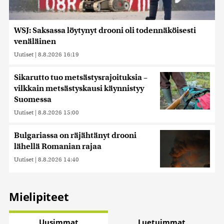
WSJ: Saksassa löytynyt drooni oli todennäköisesti
venäläinen
Uutiset
|
8.8.2026 16:19
Sikarutto tuo metsästysrajoituksia –
vilkkain metsästyskausi käynnistyy
Suomessa
Uutiset
|
8.8.2026 15:00
Bulgariassa on räjähtänyt drooni
lähellä Romanian rajaa
Uutiset
|
8.8.2026 14:40
Mielipiteet
Uusimmat
Luetuimmat