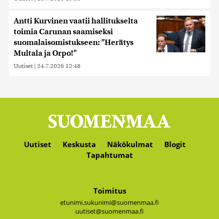
Antti Kurvinen vaatii hallitukselta
toimia Carunan saamiseksi
suomalaisomistukseen: ”Herätys
Multala ja Orpo!”
Uutiset
|
24.7.2026 12:48
Uutiset
Keskusta
Näkökulmat
Blogit
Tapahtumat
Toimitus
etunimi.sukunimi@suomenmaa.fi
uutiset@suomenmaa.fi