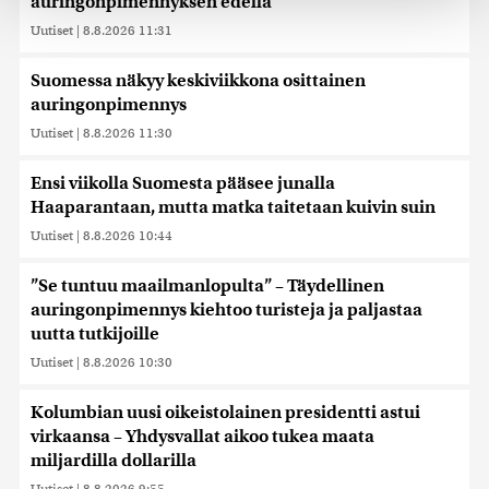
auringonpimennyksen edellä
räätälöimiseen, sosiaalisen median ominaisuuksien
Uutiset
|
8.8.2026 11:31
tukemiseen ja kävijämäärämme analysoimiseen. Lisäksi
jaamme sosiaalisen median, mainosalan ja analytiikka-
alan kumppaneillemme tietoja siitä, miten käytät
Suomessa näkyy keskiviikkona osittainen
sivustoamme. Kumppanimme voivat yhdistää näitä
auringonpimennys
tietoja muihin tietoihin, joita olet antanut heille tai joita on
Uutiset
|
8.8.2026 11:30
kerätty, kun olet käyttänyt heidän palvelujaan. Tietoja
saatetaan myös siirtää ulkomaille.
Ensi viikolla Suomesta pääsee junalla
Haaparantaan, mutta matka taitetaan kuivin suin
Uutiset
|
8.8.2026 10:44
”Se tuntuu maailmanlopulta” – Täydellinen
auringonpimennys kiehtoo turisteja ja paljastaa
uutta tutkijoille
Uutiset
|
8.8.2026 10:30
Kolumbian uusi oikeistolainen presidentti astui
virkaansa – Yhdysvallat aikoo tukea maata
miljardilla dollarilla
Uutiset
|
8.8.2026 9:55