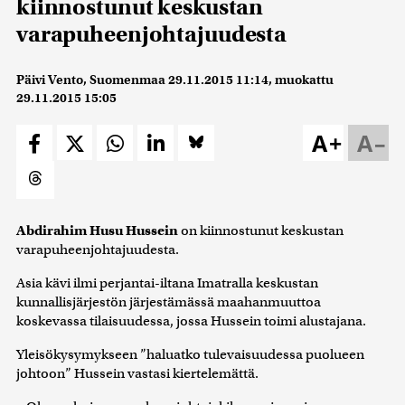
kiinnostunut keskustan
varapuheenjohtajuudesta
Päivi Vento, Suomenmaa
29.11.2015 11:14
, muokattu
29.11.2015 15:05
A+
A–
Abdirahim Husu Hussein
on kiinnostunut keskustan
varapuheenjohtajuudesta.
Asia kävi ilmi perjantai-iltana Imatralla keskustan
kunnallisjärjestön järjestämässä maahanmuuttoa
koskevassa tilaisuudessa, jossa Hussein toimi alustajana.
Yleisökysymykseen ”haluatko tulevaisuudessa puolueen
johtoon” Hussein vastasi kiertelemättä.