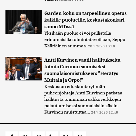
Garden-kohu on tarpeellinen opetus
kaikille puolueille, keskustakonkari
sanoo MT:ssä
Yksikään puolue ei voi pullistella
erinomaisilla toimintatavoillaan, Seppo
Kääriäinen summaa.
28.7.2026 13:18
Antti Kurvinen vaatii hallitukselta
toimia Carunan saamiseksi
suomalaisomistukseen: "Herätys
Multala ja Orpo!"
Keskustan eduskuntaryhmän
puheenjohtaja Antti Kurvinen patistaa
hallitusta toimimaan sähköverkkojen
palauttamiseksi suomalaisiin käsiin.
Kurvinen muistuttaa...
24.7.2026 12:48