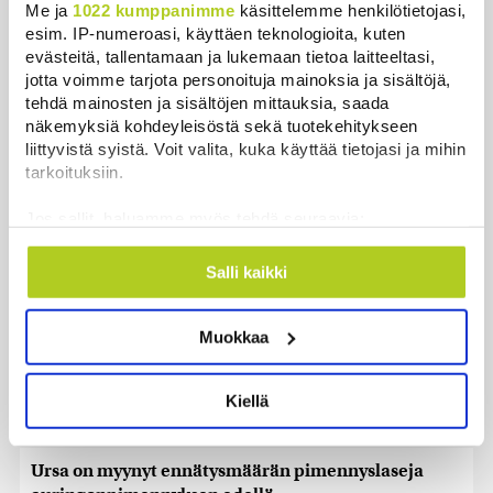
Me ja
1022 kumppanimme
käsittelemme henkilötietojasi,
Uusimmat
esim. IP-numeroasi, käyttäen teknologioita, kuten
evästeitä, tallentamaan ja lukemaan tietoa laitteeltasi,
jotta voimme tarjota personoituja mainoksia ja sisältöjä,
WSJ: Saksassa löytynyt drooni oli todennäköisesti
tehdä mainosten ja sisältöjen mittauksia, saada
venäläinen
näkemyksiä kohdeyleisöstä sekä tuotekehitykseen
Uutiset
|
8.8.2026 16:19
liittyvistä syistä. Voit valita, kuka käyttää tietojasi ja mihin
tarkoituksiin.
Sikarutto tuo metsästysrajoituksia – vilkkain
metsästyskausi käynnistyy Suomessa
Jos sallit, haluamme myös tehdä seuraavia:
Uutiset
|
8.8.2026 15:00
Kerätä tietoja maantieteellisestä sijainnistasi,
mahdollisesti muutaman metrin tarkkuudella
Salli kaikki
Bulgariassa on räjähtänyt drooni lähellä Romanian
Tunnistaa laitteesi skannaamalla sen
rajaa
ominaispiirteitä aktiivisesti (sormenjäljen
Muokkaa
muodostaminen)
Uutiset
|
8.8.2026 14:40
Lue lisää siitä, miten henkilötietojasi käsitellään ja miten
voit määrittää asetuksesi
tiedot-osiossa
. Voit muuttaa
HS: Kaikkonen puoluejohtajien ykkönen
Kiellä
suostumustasi tai peruuttaa sen milloin vain
Uutiset
|
8.8.2026 13:09
evästeilmoituksessa.
Ursa on myynyt ennätysmäärän pimennyslaseja
Käytämme evästeitä tarjoamamme sisällön ja mainosten