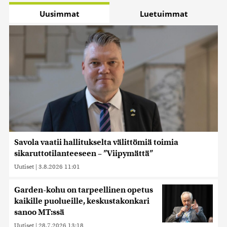
Uusimmat
Luetuimmat
Savola vaatii hallitukselta välittömiä toimia
sikaruttotilanteeseen – ”Viipymättä”
Uutiset
|
3.8.2026 11:01
Garden-kohu on tarpeellinen opetus
kaikille puolueille, keskustakonkari
sanoo MT:ssä
Uutiset
|
28.7.2026 13:18