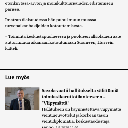
etenkin tasa-arvon ja monikulttuurisuuden edistämisen
parissa.
Imatran tilaisuudessa hän puhui muun muassa
turvepaikanhakijoiden kotouttamisesta.
– Toiminta keskustapuolueessa ja puolueen alkiolainen aate
auttoi minua aikanaan kotoutumaan Suomeen, Hussein
kiitteli.
Lue myös
Savola vaatii hallitukselta välittömiä
toimia sikaruttotilanteeseen –
"Viipymättä"
Hallituksen on käynnistettävä viipymättä
vientineuvottelut ja korkean tason
vientidiplomatia, keskustaedustaja
sanoo.
3.8.2026 11:01