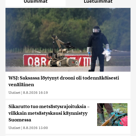
Uusimmat
Luetuimmat
WSJ: Saksassa löytynyt drooni oli todennäköisesti
venäläinen
Uutiset
|
8.8.2026 16:19
Sikarutto tuo metsästysrajoituksia –
vilkkain metsästyskausi käynnistyy
Suomessa
Uutiset
|
8.8.2026 15:00