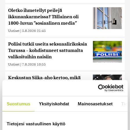
Oletko ihmetellyt peilejä
ikkunankarmeissa? Tällainen oli
1800-luvun ”sosiaalinen media”
Uutiset
|
5.8.2026 21:45
Poliisi tutkii useita seksuaalirikoksia
Turussa – kohdistuneet sattumalta
valikoituihin naisiin
Uutiset
|
7.8.2026 10:55
Keskustan Siika-aho kertoo, mikä
hänestä on Ylen gallupin todellinen
uutinen – ”Kokoomus maksaa siitä
hintaa”
Suostumus
Yksityiskohdat
Mainosasetukset
Tiet
Uutiset
|
6.8.2026 11:56
Tietojesi vastuullinen käyttö