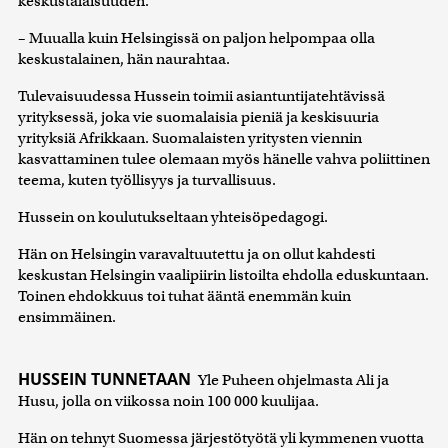
keskustalaisuuden.
– Muualla kuin Helsingissä on paljon helpompaa olla
keskustalainen, hän naurahtaa.
Tulevaisuudessa Hussein toimii asiantuntijatehtävissä
yrityksessä, joka vie suomalaisia pieniä ja keskisuuria
yrityksiä Afrikkaan. Suomalaisten yritysten viennin
kasvattaminen tulee olemaan myös hänelle vahva poliittinen
teema, kuten työllisyys ja turvallisuus.
Hussein on koulutukseltaan yhteisöpedagogi.
Hän on Helsingin varavaltuutettu ja on ollut kahdesti
keskustan Helsingin vaalipiirin listoilta ehdolla eduskuntaan.
Toinen ehdokkuus toi tuhat ääntä enemmän kuin
ensimmäinen.
HUSSEIN TUNNETAAN
Yle Puheen ohjelmasta Ali ja
Husu, jolla on viikossa noin 100 000 kuulijaa.
Hän on tehnyt Suomessa järjestötyötä yli kymmenen vuotta