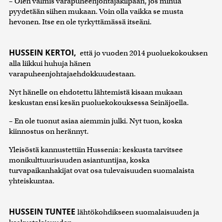
– Olen valmis varapuheenjohtajakilpaan, jos minua
pyydetään siihen mukaan. Voin olla vaikka se musta
hevonen. Itse en ole tyrkyttämässä itseäni.
HUSSEIN KERTOI,
että jo vuoden 2014 puoluekokouksen
alla liikkui huhuja hänen
varapuheenjohtajaehdokkuudestaan.
Nyt hänelle on ehdotettu lähtemistä kisaan mukaan
keskustan ensi kesän puoluekokouksessa Seinäjoella.
– En ole tuonut asiaa aiemmin julki. Nyt tuon, koska
kiinnostus on herännyt.
Yleisöstä kannustettiin Hussenia: keskusta tarvitsee
monikulttuurisuuden asiantuntijaa, koska
turvapaikanhakijat ovat osa tulevaisuuden suomalaista
yhteiskuntaa.
HUSSEIN TUNTEE
lähtökohdikseen suomalaisuuden ja