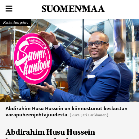
Keskustan johto
Abdirahim Husu Hussein on kiinnostunut keskustan
varapuheenjohtajuudesta.
(Kuva: Jari Laukkanen)
Abdirahim Husu Hussein