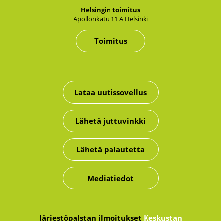
Hel­sin­gin toi­mi­tus
Apol­lon­ka­tu 11 A Hel­sin­ki
Toimitus
Lataa uutissovellus
Lähetä juttuvinkki
Lähetä palautetta
Mediatiedot
Järjestöpalstan ilmoitukset
Keskustan