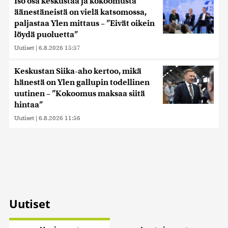
Iso osa keskustaa ja kokoomusta
äänestäneistä on vielä katsomossa,
paljastaa Ylen mittaus – ”Eivät oikein
löydä puoluetta”
Uutiset
|
6.8.2026 15:57
Keskustan Siika-aho kertoo, mikä
hänestä on Ylen gallupin todellinen
uutinen – ”Kokoomus maksaa siitä
hintaa”
Uutiset
|
6.8.2026 11:56
Uutiset