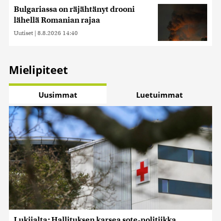
Bulgariassa on räjähtänyt drooni
lähellä Romanian rajaa
Uutiset
|
8.8.2026 14:40
Mielipiteet
Uusimmat
Luetuimmat
Lukijalta: Hallituksen karsea sote-politiikka