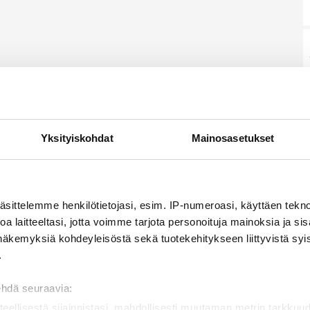
Yksityiskohdat
Mainosasetukset
äsittelemme henkilötietojasi, esim. IP-numeroasi, käyttäen teknol
a laitteeltasi, jotta voimme tarjota personoituja mainoksia ja sis
näkemyksiä kohdeyleisöstä sekä tuotekehitykseen liittyvistä syist
.
ehdä seuraavia:
teellisestä sijainnistasi, mahdollisesti muutaman metrin tarkkuud