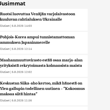
Uusimmat
Ruotsi luovuttaa Venäjän varjolaivastoon
kuuluvan rahtialuksen Ukrainalle
Uutiset
|
6.8.2026 14:03
Pohjois-Korea ampui tunnistamattoman
ammuksen Japaninmerelle
Uutiset
|
6.8.2026 12:14
Maahanmuuttovirasto estää osaa marja-alan
yrityksistä rekrytoimasta kolmansista maista
Uutiset
|
6.8.2026 12:02
Keskustan Siika-aho kertoo, mikä hänestä on
Ylen gallupin todellinen uutinen – ”Kokoomus
maksaa siitä hintaa”
Uutiset
|
6.8.2026 11:56