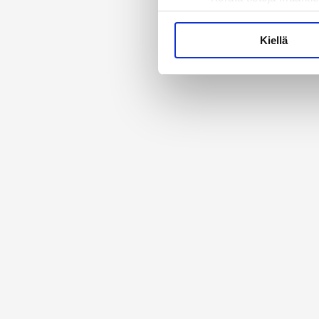
Tunnistaa laitteesi s
Lue lisää siitä, miten henkilö
Kiellä
suostumustasi tai peruuttaa 
Käytämme evästeitä tarjoama
ja kävijämäärämme analysoim
kumppaneillemme tietoja siitä
olet antanut heille tai joita 