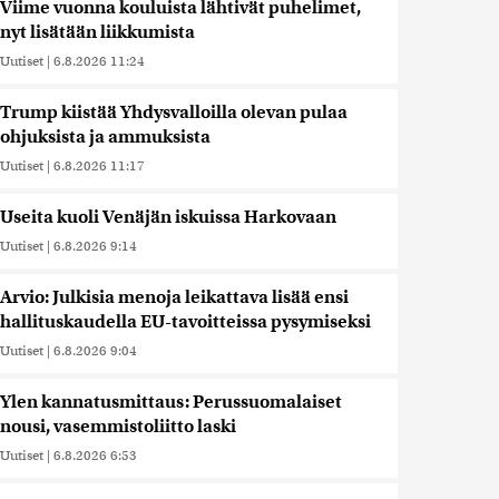
Viime vuonna kouluista lähtivät puhelimet,
nyt lisätään liikkumista
Uutiset
|
6.8.2026 11:24
Trump kiistää Yhdysvalloilla olevan pulaa
ohjuksista ja ammuksista
Uutiset
|
6.8.2026 11:17
Useita kuoli Venäjän iskuissa Harkovaan
Uutiset
|
6.8.2026 9:14
Arvio: Julkisia menoja leikattava lisää ensi
hallituskaudella EU-tavoitteissa pysymiseksi
Uutiset
|
6.8.2026 9:04
Ylen kannatusmittaus: Perussuomalaiset
nousi, vasemmistoliitto laski
Uutiset
|
6.8.2026 6:53