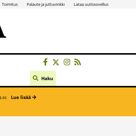
Toimitus
Palaute ja juttuvinkki
Lataa uutissovellus
Haku
Lue lisää
1:31