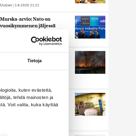
Uutiset
|
5.8.2026 21:21
Murska-arvio: Nato on
vuosikymmenen jäljessä
Venäjän suorituskyvystä
Uutiset
|
5.8.2026 22:15
Ukrainan mukaan yhtään
Tietoja
Venäjän ohjusta ei kyetty
pudottamaan iskussa, jossa
kuoli toistakymmentä ihmistä
Uutiset
|
5.8.2026 9:21
ogioita, kuten evästeitä,
Nämä ihmiset sairastuvat
ältöjä, tehdä mainosten ja
muita herkemmin sydän- ja
ä. Voit valita, kuka käyttää
verisuonitauteihin, sanoo
tutkimus
Uutiset
|
5.8.2026 22:01
ella