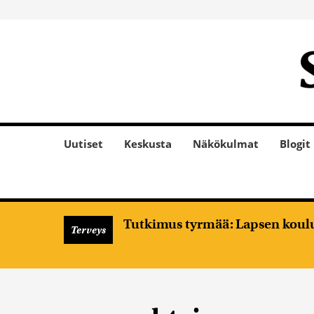
Uutiset
Keskusta
Näkökulmat
Blogit
Tutkimus tyrmää: Lapsen koulume
Terveys