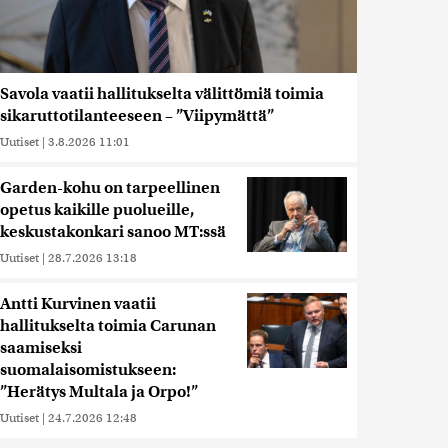
Savola vaatii hallitukselta välittömiä toimia
sikaruttotilanteeseen – ”Viipymättä”
Uutiset
|
3.8.2026 11:01
Garden-kohu on tarpeellinen
opetus kaikille puolueille,
keskustakonkari sanoo MT:ssä
Uutiset
|
28.7.2026 13:18
Antti Kurvinen vaatii
hallitukselta toimia Carunan
saamiseksi
suomalaisomistukseen:
”Herätys Multala ja Orpo!”
Uutiset
|
24.7.2026 12:48