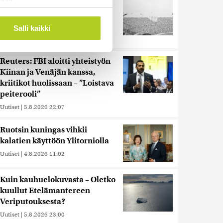
Harva tajusi Hitlerin
ostaminen)
olympialaisissa, mitä pinnan
ossa
. Voit muuttaa
alla kyti
Salli kaikki
Uutiset
|
5.8.2026 21:41
 ominaisuuksien tukemiseen
Reuters: FBI aloitti yhteistyön
Kiinan ja Venäjän kanssa,
tiikka-alan
kriitikot huolissaan – ”Loistava
ietoja muihin tietoihin, joita
peiterooli”
 myös siirtää ulkomaille.
Uutiset
|
5.8.2026 22:07
Ruotsin kuningas vihkii
kalatien käyttöön Ylitorniolla
Uutiset
|
4.8.2026 11:02
Kuin kauhuelokuvasta – Oletko
kuullut Etelämantereen
Veriputouksesta?
Uutiset
|
5.8.2026 23:00