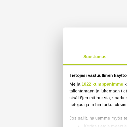
Suostumus
Tietojesi vastuullinen käyttö
Me ja
1022 kumppanimme
k
tallentamaan ja lukemaan tieto
sisältöjen mittauksia, saada 
tietojasi ja mihin tarkoituksiin
Jos sallit, haluamme myös t
Kerätä tietoja maantie