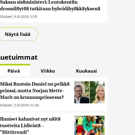
Saksan sisäministeri: Lentokentän
droonilöytöä tutkitaan hybridihyökkäyksenä
Uutiset
|
6.8.2026 5:59
Näytä lisää
Luetuimmat
Päivä
Viikko
Kuukausi
Miksi Ruotsin Daniel on pelkkä
prinssi, mutta Norjan Mette-
Marit on kruununprinsessa?
Uutiset
|
3.8.2026 21:46
Ihmiset kahmivat nyt näitä
tuotteita Lidleistä –
”Hittitrendi”