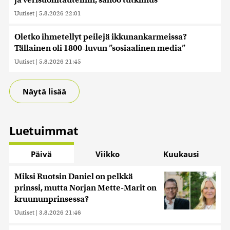
ja verisuonitauteihin, sanoo tutkimus
Uutiset
|
5.8.2026 22:01
Oletko ihmetellyt peilejä ikkunankarmeissa?
Tällainen oli 1800-luvun ”sosiaalinen media”
Uutiset
|
5.8.2026 21:45
Näytä lisää
Luetuimmat
Päivä
Viikko
Kuukausi
Miksi Ruotsin Daniel on pelkkä
prinssi, mutta Norjan Mette-Marit on
kruununprinsessa?
Uutiset
|
3.8.2026 21:46