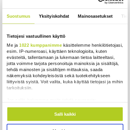
Nämä ihmiset sairastuvat muita
herkemmin sydän- ja
Suostumus
Yksityiskohdat
Mainosasetukset
Tiet
verisuonitauteihin, sanoo tutkimus
Uutiset
|
5.8.2026 22:01
Tietojesi vastuullinen käyttö
Me ja
1022 kumppanimme
käsittelemme henkilötietojasi,
esim. IP-numeroasi, käyttäen teknologioita, kuten
evästeitä, tallentamaan ja lukemaan tietoa laitteeltasi,
Uutiset
jotta voimme tarjota personoituja mainoksia ja sisältöjä,
tehdä mainosten ja sisältöjen mittauksia, saada
Uusimmat
Luetuimmat
näkemyksiä kohdeyleisöstä sekä tuotekehitykseen
liittyvistä syistä. Voit valita, kuka käyttää tietojasi ja mihin
tarkoituksiin.
Jos sallit, haluamme myös tehdä seuraavia:
Kerätä tietoja maantieteellisestä sijainnistasi,
mahdollisesti muutaman metrin tarkkuudella
Salli kaikki
Tunnistaa laitteesi skannaamalla sen
ominaispiirteitä aktiivisesti (sormenjäljen