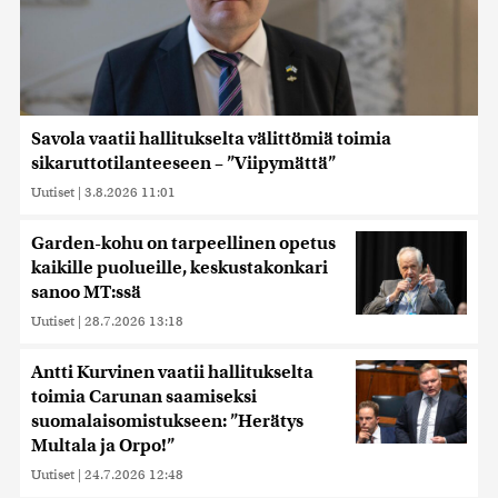
Savola vaatii hallitukselta välittömiä toimia
sikaruttotilanteeseen – ”Viipymättä”
Uutiset
|
3.8.2026 11:01
Garden-kohu on tarpeellinen opetus
kaikille puolueille, keskustakonkari
sanoo MT:ssä
Uutiset
|
28.7.2026 13:18
Antti Kurvinen vaatii hallitukselta
toimia Carunan saamiseksi
suomalaisomistukseen: ”Herätys
Multala ja Orpo!”
Uutiset
|
24.7.2026 12:48