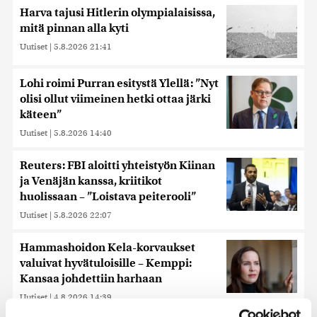
Harva tajusi Hitlerin olympialaisissa,
mitä pinnan alla kyti
Uutiset
|
5.8.2026 21:41
Lohi roimi Purran esitystä Ylellä: ”Nyt
olisi ollut viimeinen hetki ottaa järki
käteen”
Uutiset
|
5.8.2026 14:40
Reuters: FBI aloitti yhteistyön Kiinan
ja Venäjän kanssa, kriitikot
huolissaan – ”Loistava peiterooli”
Uutiset
|
5.8.2026 22:07
Hammashoidon Kela-korvaukset
valuivat hyvätuloisille – Kemppi:
Kansaa johdettiin harhaan
Uutiset
|
4.8.2026 14:39