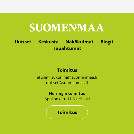
Uutiset
Keskusta
Näkökulmat
Blogit
Tapahtumat
Toimitus
etunimi.sukunimi@suomenmaa.fi
uutiset@suomenmaa.fi
Hel­sin­gin toi­mi­tus
Apol­lon­ka­tu 11 A Hel­sin­ki
Toimitus