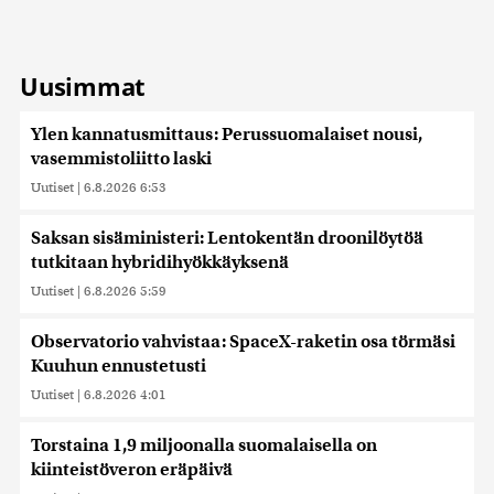
Uusimmat
Ylen kannatusmittaus: Perussuomalaiset nousi,
vasemmistoliitto laski
Uutiset
|
6.8.2026 6:53
Saksan sisäministeri: Lentokentän droonilöytöä
tutkitaan hybridihyökkäyksenä
Uutiset
|
6.8.2026 5:59
Observatorio vahvistaa: SpaceX-raketin osa törmäsi
Kuuhun ennustetusti
Uutiset
|
6.8.2026 4:01
Torstaina 1,9 miljoonalla suomalaisella on
kiinteistöveron eräpäivä