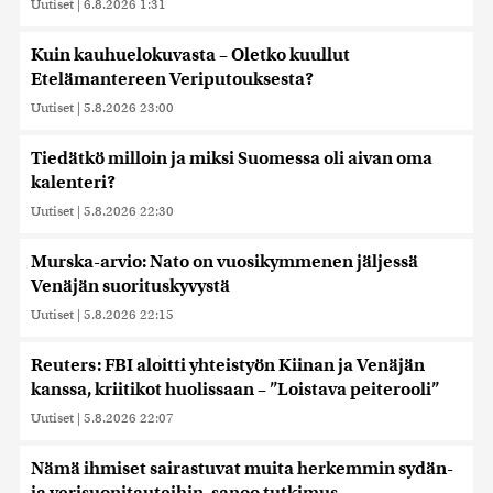
Uutiset
|
6.8.2026 1:31
Kuin kauhuelokuvasta – Oletko kuullut
Etelämantereen Veriputouksesta?
Uutiset
|
5.8.2026 23:00
Tiedätkö milloin ja miksi Suomessa oli aivan oma
kalenteri?
Uutiset
|
5.8.2026 22:30
Murska-arvio: Nato on vuosikymmenen jäljessä
Venäjän suorituskyvystä
Uutiset
|
5.8.2026 22:15
Reuters: FBI aloitti yhteistyön Kiinan ja Venäjän
kanssa, kriitikot huolissaan – ”Loistava peiterooli”
Uutiset
|
5.8.2026 22:07
Nämä ihmiset sairastuvat muita herkemmin sydän-