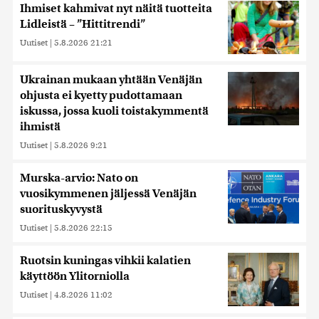
Ihmiset kahmivat nyt näitä tuotteita
Lidleistä – ”Hittitrendi”
Uutiset
|
5.8.2026 21:21
Ukrainan mukaan yhtään Venäjän
ohjusta ei kyetty pudottamaan
iskussa, jossa kuoli toistakymmentä
ihmistä
Uutiset
|
5.8.2026 9:21
Murska-arvio: Nato on
vuosikymmenen jäljessä Venäjän
suorituskyvystä
Uutiset
|
5.8.2026 22:15
Ruotsin kuningas vihkii kalatien
käyttöön Ylitorniolla
Uutiset
|
4.8.2026 11:02