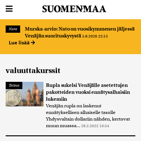
Murska-arvio: Nato on vuosikymmenen jäljessä
Nato
Venäjän suorituskyvystä
5.8.2026 22:15
Lue lisää
valuuttakurssit
Rupla sukelsi Venäjälle asetettujen
Talous
pakotteiden vuoksi ennätysalhaisiin
lukemiin
Venäjän rupla on laskenut
ennätyksellisen alhaiselle tasolle
Yhdysvaltain dollariin nähden, kertovat
muun muassa...
28.2.2022 10:54