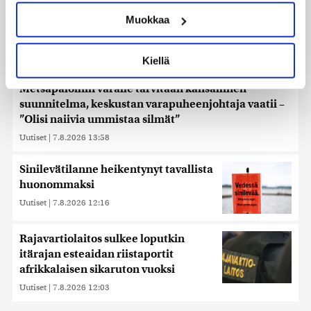
ominaispiirteitä aktiivisesti (sormenjäljen
Muokkaa
muodostaminen)
Lue lisää siitä, miten henkilötietojasi käsitellään ja miten
voit määrittää asetuksesi
tiedot-osiossa
. Voit muuttaa
Kiellä
suostumustasi tai peruuttaa sen milloin vain
evästeilmoituksessa.
Metsäpaloihin varalle tarvitaan kansallinen
suunnitelma, keskustan varapuheenjohtaja vaatii –
Käytämme evästeitä tarjoamamme sisällön ja mainosten
”Olisi naiivia ummistaa silmät”
räätälöimiseen, sosiaalisen median ominaisuuksien
Uutiset
|
7.8.2026 13:58
tukemiseen ja kävijämäärämme analysoimiseen. Lisäksi
jaamme sosiaalisen median, mainosalan ja analytiikka-
Sinilevätilanne heikentynyt tavallista
alan kumppaneillemme tietoja siitä, miten käytät
sivustoamme. Kumppanimme voivat yhdistää näitä
huonommaksi
tietoja muihin tietoihin, joita olet antanut heille tai joita on
Uutiset
|
7.8.2026 12:16
kerätty, kun olet käyttänyt heidän palvelujaan. Tietoja
saatetaan myös siirtää ulkomaille.
Rajavartiolaitos sulkee loputkin
itärajan esteaidan riistaportit
afrikkalaisen sikaruton vuoksi
Uutiset
|
7.8.2026 12:03