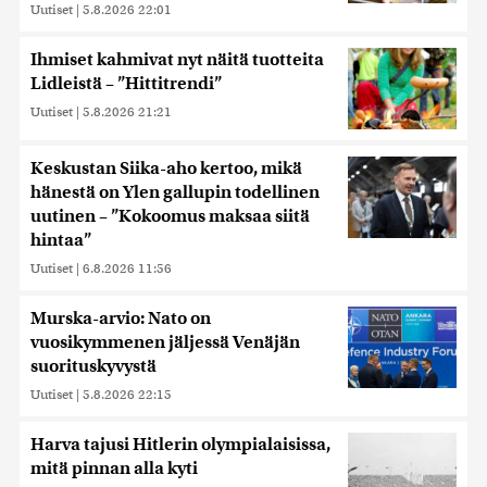
Uutiset
|
5.8.2026 22:01
Ihmiset kahmivat nyt näitä tuotteita
Lidleistä – ”Hittitrendi”
Uutiset
|
5.8.2026 21:21
Keskustan Siika-aho kertoo, mikä
hänestä on Ylen gallupin todellinen
uutinen – ”Kokoomus maksaa siitä
hintaa”
Uutiset
|
6.8.2026 11:56
Murska-arvio: Nato on
vuosikymmenen jäljessä Venäjän
suorituskyvystä
Uutiset
|
5.8.2026 22:15
Harva tajusi Hitlerin olympialaisissa,
mitä pinnan alla kyti