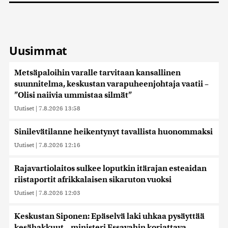
Uusimmat
Metsäpaloihin varalle tarvitaan kansallinen
suunnitelma, keskustan varapuheenjohtaja vaatii –
”Olisi naiivia ummistaa silmät”
Uutiset
|
7.8.2026 13:58
Sinilevätilanne heikentynyt tavallista huonommaksi
Uutiset
|
7.8.2026 12:16
Rajavartiolaitos sulkee loputkin itärajan esteaidan
riistaportit afrikkalaisen sikaruton vuoksi
Uutiset
|
7.8.2026 12:03
Keskustan Siponen: Epäselvä laki uhkaa pysäyttää
kesähakkuut – ministeri Essayahin korjattava