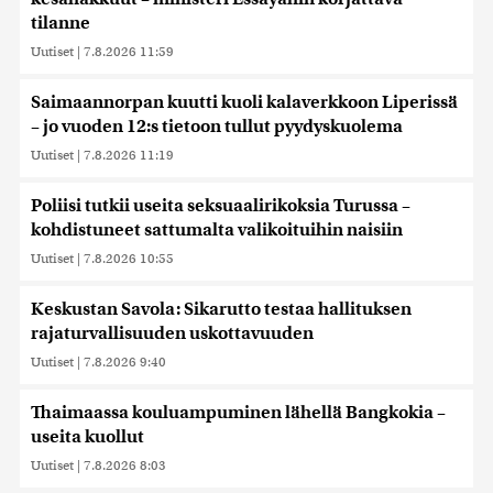
tilanne
Uutiset
|
7.8.2026 11:59
Saimaannorpan kuutti kuoli kalaverkkoon Liperissä
– jo vuoden 12:s tietoon tullut pyydyskuolema
Uutiset
|
7.8.2026 11:19
Poliisi tutkii useita seksuaalirikoksia Turussa –
kohdistuneet sattumalta valikoituihin naisiin
Uutiset
|
7.8.2026 10:55
Keskustan Savola: Sikarutto testaa hallituksen
rajaturvallisuuden uskottavuuden
Uutiset
|
7.8.2026 9:40
Thaimaassa kouluampuminen lähellä Bangkokia –
useita kuollut
Uutiset
|
7.8.2026 8:03