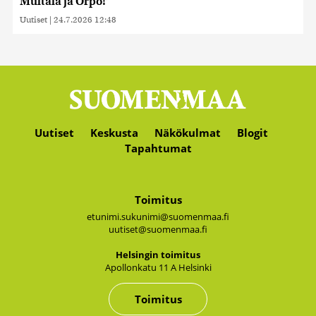
Multala ja Orpo!”
Uutiset
|
24.7.2026 12:48
Uutiset
Keskusta
Näkökulmat
Blogit
Tapahtumat
Toimitus
etunimi.sukunimi@suomenmaa.fi
uutiset@suomenmaa.fi
Hel­sin­gin toi­mi­tus
Apol­lon­ka­tu 11 A Hel­sin­ki
Toimitus