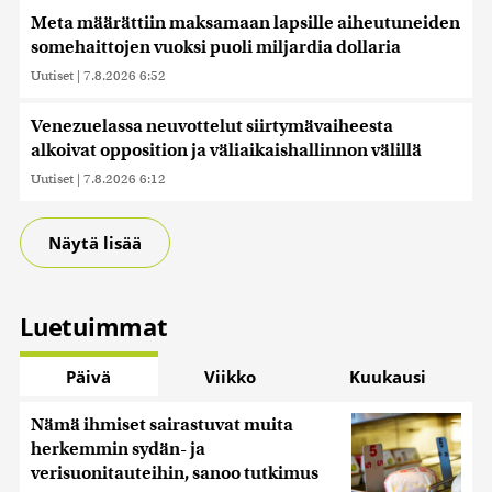
Meta määrättiin maksamaan lapsille aiheutuneiden
somehaittojen vuoksi puoli miljardia dollaria
Uutiset
|
7.8.2026 6:52
Venezuelassa neuvottelut siirtymävaiheesta
alkoivat opposition ja väliaikaishallinnon välillä
Uutiset
|
7.8.2026 6:12
Näytä lisää
Luetuimmat
Päivä
Viikko
Kuukausi
Nämä ihmiset sairastuvat muita
herkemmin sydän- ja
verisuonitauteihin, sanoo tutkimus