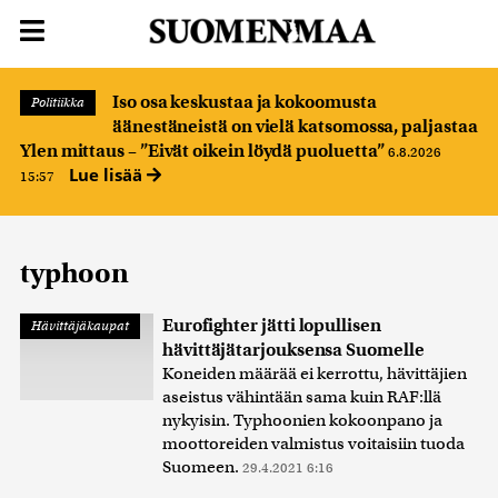
Iso osa keskustaa ja kokoomusta
Politiikka
äänestäneistä on vielä katsomossa, paljastaa
Ylen mittaus – ”Eivät oikein löydä puoluetta”
6.8.2026
Lue lisää
15:57
typhoon
Eurofighter jätti lopullisen
Hävittäjäkaupat
hävittäjätarjouksensa Suomelle
Koneiden määrää ei kerrottu, hävittäjien
aseistus vähintään sama kuin RAF:llä
nykyisin. Typhoonien kokoonpano ja
moottoreiden valmistus voitaisiin tuoda
Suomeen.
29.4.2021 6:16