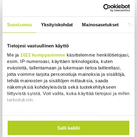
ja Venäjän kanssa, kriitikot
huolissaan – ”Loistava peiterooli”
Uutiset
|
5.8.2026 22:07
Suostumus
Yksityiskohdat
Mainosasetukset
Tiet
Khamenein kanssa viestiminen on
vaikeaa, sanoo Iranin presidentti
Uutiset
|
6.8.2026 0:58
Tietojesi vastuullinen käyttö
Me ja
1022 kumppanimme
käsittelemme henkilötietojasi,
esim. IP-numeroasi, käyttäen teknologioita, kuten
evästeitä, tallentamaan ja lukemaan tietoa laitteeltasi,
jotta voimme tarjota personoituja mainoksia ja sisältöjä,
tehdä mainosten ja sisältöjen mittauksia, saada
Uutiset
näkemyksiä kohdeyleisöstä sekä tuotekehitykseen
liittyvistä syistä. Voit valita, kuka käyttää tietojasi ja mihin
Uusimmat
Luetuimmat
tarkoituksiin.
Jos sallit, haluamme myös tehdä seuraavia:
Kerätä tietoja maantieteellisestä sijainnistasi,
mahdollisesti muutaman metrin tarkkuudella
Salli kaikki
Tunnistaa laitteesi skannaamalla sen