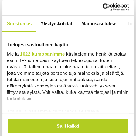
huolissaan – ”Loistava peiterooli”
Uutiset
|
5.8.2026 22:07
Khamenein kanssa viestiminen on
Suostumus
Yksityiskohdat
Mainosasetukset
Tiet
vaikeaa, sanoo Iranin presidentti
Uutiset
|
6.8.2026 0:58
Tietojesi vastuullinen käyttö
Me ja
1022 kumppanimme
käsittelemme henkilötietojasi,
esim. IP-numeroasi, käyttäen teknologioita, kuten
evästeitä, tallentamaan ja lukemaan tietoa laitteeltasi,
jotta voimme tarjota personoituja mainoksia ja sisältöjä,
Uutiset
tehdä mainosten ja sisältöjen mittauksia, saada
näkemyksiä kohdeyleisöstä sekä tuotekehitykseen
Uusimmat
Luetuimmat
liittyvistä syistä. Voit valita, kuka käyttää tietojasi ja mihin
tarkoituksiin.
Jos sallit, haluamme myös tehdä seuraavia:
Kerätä tietoja maantieteellisestä sijainnistasi,
mahdollisesti muutaman metrin tarkkuudella
Salli kaikki
Tunnistaa laitteesi skannaamalla sen