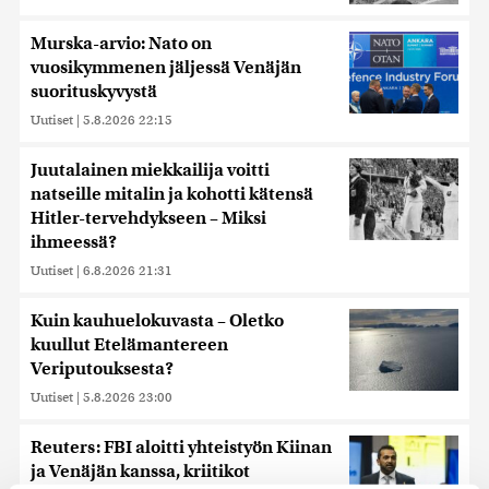
Murska-arvio: Nato on
vuosikymmenen jäljessä Venäjän
suorituskyvystä
Uutiset
|
5.8.2026 22:15
Juutalainen miekkailija voitti
natseille mitalin ja kohotti kätensä
Hitler-tervehdykseen – Miksi
ihmeessä?
Uutiset
|
6.8.2026 21:31
Kuin kauhuelokuvasta – Oletko
kuullut Etelämantereen
Veriputouksesta?
Uutiset
|
5.8.2026 23:00
Reuters: FBI aloitti yhteistyön Kiinan
ja Venäjän kanssa, kriitikot