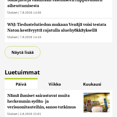
Somejättejä vaaditaan vastuuseen riippuvuuden
aiheuttamisesta
Uutiset
|
7.8.2026 14:30
WSJ: Tiedustelutiedon mukaan Venäjä voisi testata
Naton kestävyyttä rajatulla aluehyökkäyksellä
Uutiset
|
7.8.2026 14:16
Näytä lisää
Luetuimmat
Päivä
Viikko
Kuukausi
Nämä ihmiset sairastuvat muita
herkemmin sydän- ja
verisuonitauteihin, sanoo tutkimus
Uutiset
|
5.8.2026 22:01