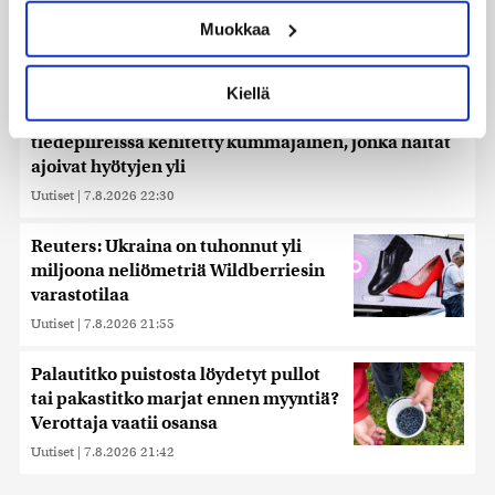
ominaispiirteitä aktiivisesti (sormenjäljen
Muokkaa
muodostaminen)
Lue lisää siitä, miten henkilötietojasi käsitellään ja miten
voit määrittää asetuksesi
tiedot-osiossa
. Voit muuttaa
Kiellä
suostumustasi tai peruuttaa sen milloin vain
Ehtisitkö kosia sekunnissa? – Karkaussekunti on
evästeilmoituksessa.
tiedepiireissä kehitetty kummajainen, jonka haitat
ajoivat hyötyjen yli
Käytämme evästeitä tarjoamamme sisällön ja mainosten
räätälöimiseen, sosiaalisen median ominaisuuksien
Uutiset
|
7.8.2026 22:30
tukemiseen ja kävijämäärämme analysoimiseen. Lisäksi
jaamme sosiaalisen median, mainosalan ja analytiikka-
Reuters: Ukraina on tuhonnut yli
alan kumppaneillemme tietoja siitä, miten käytät
miljoona neliömetriä Wildberriesin
sivustoamme. Kumppanimme voivat yhdistää näitä
varastotilaa
tietoja muihin tietoihin, joita olet antanut heille tai joita on
Uutiset
|
7.8.2026 21:55
kerätty, kun olet käyttänyt heidän palvelujaan. Tietoja
saatetaan myös siirtää ulkomaille.
Palautitko puistosta löydetyt pullot
tai pakastitko marjat ennen myyntiä?
Verottaja vaatii osansa
Uutiset
|
7.8.2026 21:42