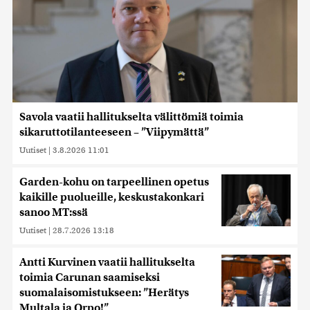
Savola vaatii hallitukselta välittömiä toimia
sikaruttotilanteeseen – ”Viipymättä”
Uutiset
|
3.8.2026 11:01
Garden-kohu on tarpeellinen opetus
kaikille puolueille, keskustakonkari
sanoo MT:ssä
Uutiset
|
28.7.2026 13:18
Antti Kurvinen vaatii hallitukselta
toimia Carunan saamiseksi
suomalaisomistukseen: ”Herätys
Multala ja Orpo!”