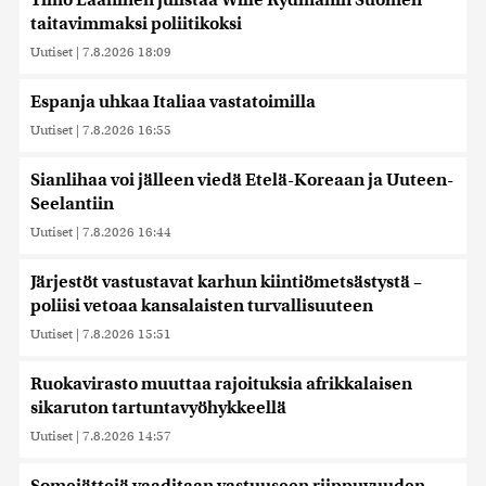
Timo Laaninen julistaa Wille Rydmanin Suomen
taitavimmaksi poliitikoksi
Uutiset
|
7.8.2026 18:09
Espanja uhkaa Italiaa vastatoimilla
Uutiset
|
7.8.2026 16:55
Sianlihaa voi jälleen viedä Etelä-Koreaan ja Uuteen-
Seelantiin
Uutiset
|
7.8.2026 16:44
Järjestöt vastustavat karhun kiintiömetsästystä –
poliisi vetoaa kansalaisten turvallisuuteen
Uutiset
|
7.8.2026 15:51
Ruokavirasto muuttaa rajoituksia afrikkalaisen
sikaruton tartuntavyöhykkeellä
Uutiset
|
7.8.2026 14:57