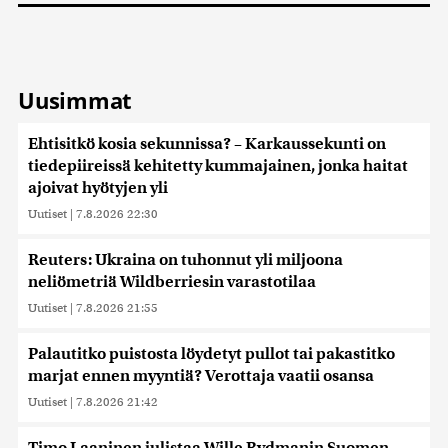
Uusimmat
Ehtisitkö kosia sekunnissa? – Karkaussekunti on
tiedepiireissä kehitetty kummajainen, jonka haitat
ajoivat hyötyjen yli
Uutiset
|
7.8.2026 22:30
Reuters: Ukraina on tuhonnut yli miljoona
neliömetriä Wildberriesin varastotilaa
Uutiset
|
7.8.2026 21:55
Palautitko puistosta löydetyt pullot tai pakastitko
marjat ennen myyntiä? Verottaja vaatii osansa
Uutiset
|
7.8.2026 21:42