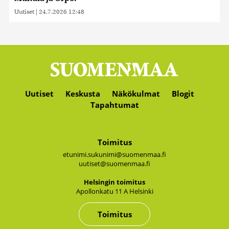
Uutiset
|
24.7.2026 12:48
Uutiset
Keskusta
Näkökulmat
Blogit
Tapahtumat
Toimitus
etunimi.sukunimi@suomenmaa.fi
uutiset@suomenmaa.fi
Hel­sin­gin toi­mi­tus
Apol­lon­ka­tu 11 A Hel­sin­ki
Toimitus