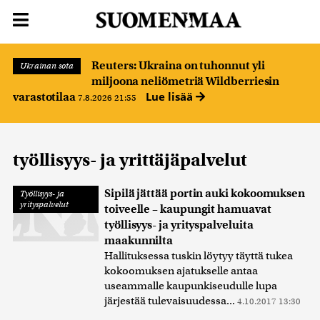
Reuters: Ukraina on tuhonnut yli
Ukrainan sota
miljoona neliömetriä Wildberriesin
Lue lisää
varastotilaa
7.8.2026 21:55
työllisyys- ja yrittäjäpalvelut
Sipilä jättää portin auki kokoomuksen
Työllisyys- ja
yrityspalvelut
toiveelle – kaupungit hamuavat
työllisyys- ja yrityspalveluita
maakunnilta
Hallituksessa tuskin löytyy täyttä tukea
kokoomuksen ajatukselle antaa
useammalle kaupunkiseudulle lupa
järjestää tulevaisuudessa...
4.10.2017 13:30