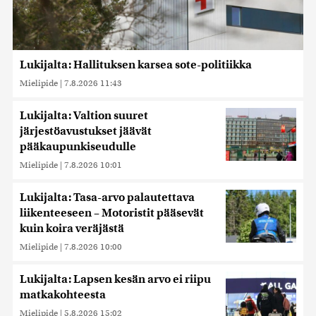
Lukijalta: Hallituksen karsea sote-politiikka
Mielipide
|
7.8.2026 11:43
Lukijalta: Valtion suuret
järjestöavustukset jäävät
pääkaupunkiseudulle
Mielipide
|
7.8.2026 10:01
Lukijalta: Tasa-arvo palautettava
liikenteeseen – Motoristit pääsevät
kuin koira veräjästä
Mielipide
|
7.8.2026 10:00
Lukijalta: Lapsen kesän arvo ei riipu
matkakohteesta
Mielipide
|
5.8.2026 15:02