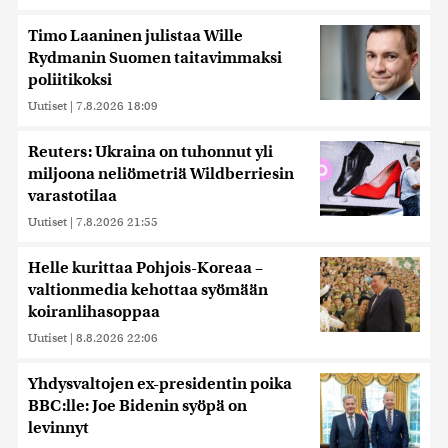
Timo Laaninen julistaa Wille
Rydmanin Suomen taitavimmaksi
poliitikoksi
Uutiset
|
7.8.2026 18:09
Reuters: Ukraina on tuhonnut yli
miljoona neliömetriä Wildberriesin
varastotilaa
Uutiset
|
7.8.2026 21:55
Helle kurittaa Pohjois-Koreaa –
valtionmedia kehottaa syömään
koiranlihasoppaa
Uutiset
|
8.8.2026 22:06
Yhdysvaltojen ex-presidentin poika
BBC:lle: Joe Bidenin syöpä on
levinnyt