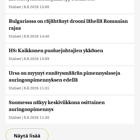
Uutiset
|
8.8.2026 15:00
Bulgariassa on räjähtänyt drooni lähellä Romanian
rajaa
Uutiset
|
8.8.2026 14:40
HS: Kaikkonen puoluejohtajien ykkönen
Uutiset
|
8.8.2026 13:09
Ursa on myynyt ennätysmäärän pimennyslaseja
auringonpimennyksen edellä
Uutiset
|
8.8.2026 11:31
Suomessa näkyy keskiviikkona osittainen
auringonpimennys
Uutiset
|
8.8.2026 11:30
Näytä lisää