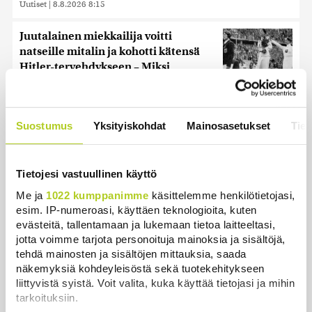
Uutiset
|
8.8.2026 8:15
Juutalainen miekkailija voitti
natseille mitalin ja kohotti kätensä
Hitler-tervehdykseen – Miksi
ihmeessä?
Uutiset
|
6.8.2026 21:31
Suostumus
Yksityiskohdat
Mainosasetukset
Tiet
Ensi viikolla Suomesta pääsee junalla
Haaparantaan, mutta matka
taitetaan kuivin suin
Tietojesi vastuullinen käyttö
Uutiset
|
8.8.2026 10:44
Me ja
1022 kumppanimme
käsittelemme henkilötietojasi,
esim. IP-numeroasi, käyttäen teknologioita, kuten
Historia | Sensaatiolehti piti piilottaa
evästeitä, tallentamaan ja lukemaan tietoa laitteeltasi,
olympiayleisöltä – oli liian raju myös
jotta voimme tarjota personoituja mainoksia ja sisältöjä,
natseille itselleen
tehdä mainosten ja sisältöjen mittauksia, saada
Uutiset
|
8.8.2026 22:15
näkemyksiä kohdeyleisöstä sekä tuotekehitykseen
liittyvistä syistä. Voit valita, kuka käyttää tietojasi ja mihin
tarkoituksiin.