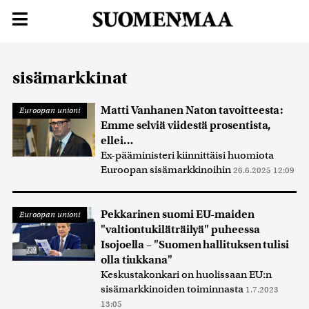
sisämarkkinat
Matti Vanhanen Naton tavoitteesta:
Euroopan unioni
Emme selviä viidestä prosentista,
ellei…
Ex-pääministeri kiinnittäisi huomiota
Euroopan sisämarkkinoihin
26.6.2025 12:09
Pekkarinen suomi EU-maiden
Euroopan unioni
"valtiontukiläträilyä" puheessa
Isojoella – "Suomen hallituksen tulisi
olla tiukkana"
Keskustakonkari on huolissaan EU:n
sisämarkkinoiden toiminnasta
1.7.2023
13:05