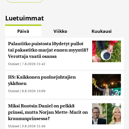
Luetuimmat
Päivä
Viikko
Kuukausi
Palautitko puistosta löydetyt pullot
tai pakastitko marjat ennen myyntiä?
Verottaja vaatii osansa
Uutiset
|
7.8.2026 21:42
HS: Kaikkonen puoluejohtajien
ykkönen
Uutiset
|
8.8.2026 13:09
Miksi Ruotsin Daniel on pelkkä
prinssi, mutta Norjan Mette-Marit on
kruununprinsessa?
Uutiset
|
3.8.2026 21:46