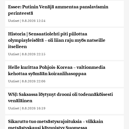
Essee: Putinin Venäjä ammentaa panslavismin
perinteestä
Uutiset
|
9.8.2026 12:54
Historia | Sensaatiolehti piti piilottaa
olympiayleisöltä – oli liian raju myös natseille
itselleen
Uutiset
|
8.8.2026 22:15
Helle kurittaa Pohjois-Koreaa – valtionmedia
kehottaa syömään koiranlihasoppaa
Uutiset
|
8.8.2026 22:06
WSJ: Saksassa löytynyt drooni oli todennäköisesti
venäläinen
Uutiset
|
8.8.2026 16:19
Sikarutto tuo metsästysrajoituksia – vilkkain
metsästyskausi käynnistyy Suomessa