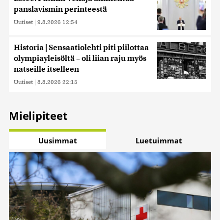
panslavismin perinteestä
Uutiset
|
9.8.2026 12:54
Historia | Sensaatiolehti piti piilottaa
olympiayleisöltä – oli liian raju myös
natseille itselleen
Uutiset
|
8.8.2026 22:15
Mielipiteet
Uusimmat
Luetuimmat