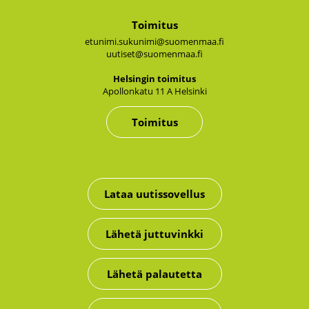
Toimitus
etunimi.sukunimi@suomenmaa.fi
uutiset@suomenmaa.fi
Hel­sin­gin toi­mi­tus
Apol­lon­ka­tu 11 A Hel­sin­ki
Toimitus
Lataa uutissovellus
Lähetä juttuvinkki
Lähetä palautetta