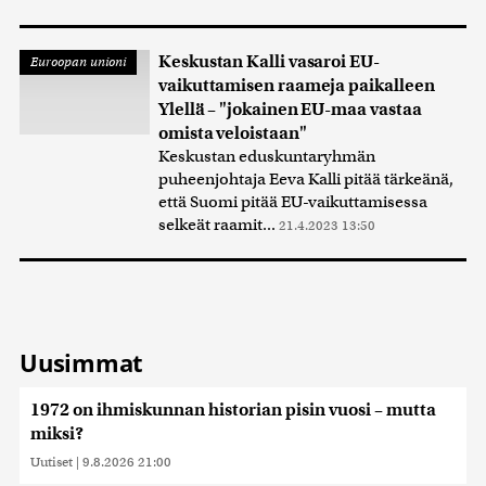
Keskustan Kalli vasaroi EU-
Euroopan unioni
vaikuttamisen raameja paikalleen
Ylellä – "jokainen EU-maa vastaa
omista veloistaan"
Keskustan eduskuntaryhmän
puheenjohtaja Eeva Kalli pitää tärkeänä,
että Suomi pitää EU-vaikuttamisessa
selkeät raamit...
21.4.2023 13:50
Uusimmat
1972 on ihmiskunnan historian pisin vuosi – mutta
miksi?
Uutiset
|
9.8.2026 21:00