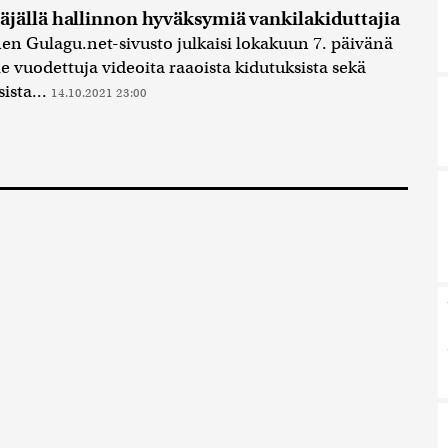
äjällä hallinnon hyväksymiä vankilakiduttajia
en Gulagu.net-sivusto julkaisi lokakuun 7. päivänä
lle vuodettuja videoita raaoista kidutuksista sekä
ista...
14.10.2021 23:00