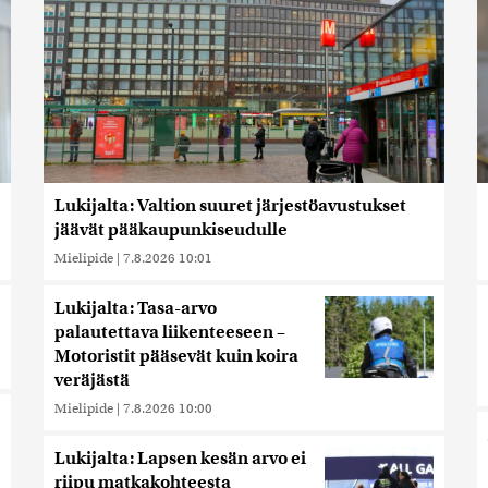
Lukijalta: Valtion suuret järjestöavustukset
jäävät pääkaupunkiseudulle
Mielipide
|
7.8.2026 10:01
Lukijalta: Tasa-arvo
palautettava liikenteeseen –
Motoristit pääsevät kuin koira
veräjästä
Mielipide
|
7.8.2026 10:00
Lukijalta: Lapsen kesän arvo ei
riipu matkakohteesta