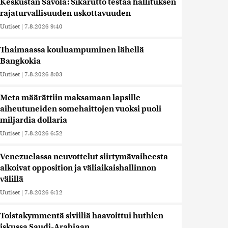
Keskustan Savola: Sikarutto testaa hallituksen
rajaturvallisuuden uskottavuuden
Uutiset
|
7.8.2026 9:40
Thaimaassa kouluampuminen lähellä
Bangkokia
Uutiset
|
7.8.2026 8:03
Meta määrättiin maksamaan lapsille
aiheutuneiden somehaittojen vuoksi puoli
miljardia dollaria
Uutiset
|
7.8.2026 6:52
Venezuelassa neuvottelut siirtymävaiheesta
alkoivat opposition ja väliaikaishallinnon
välillä
Uutiset
|
7.8.2026 6:12
Toistakymmentä siviiliä haavoittui huthien
iskussa Saudi-Arabiaan