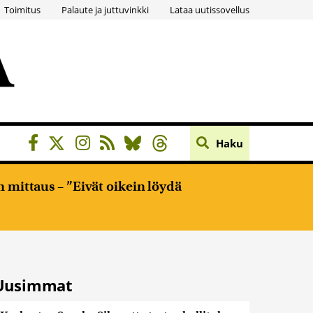
Toimitus
Palaute ja juttuvinkki
Lataa uutissovellus
Haku
 mittaus – ”Eivät oikein löydä
Uusimmat