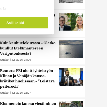
Uutiset
|
5.8.2026 21:41
ella
ostaminen)
Miksi Ruotsin Daniel on pelkkä
prinssi, mutta Norjan Mette-
ossa
. Voit muuttaa
Salli kaikki
Marit on kruununprinsessa?
Uutiset
|
3.8.2026 21:46
 ominaisuuksien tukemiseen
Kuin kauhuelokuvasta – Oletko
tiikka-alan
kuullut Etelämantereen
ietoja muihin tietoihin, joita
Veriputouksesta?
 myös siirtää ulkomaille.
Uutiset
|
5.8.2026 23:00
Reuters: FBI aloitti yhteistyön
Kiinan ja Venäjän kanssa,
kriitikot huolissaan – ”Loistava
peiterooli”
Uutiset
|
5.8.2026 22:07
Khamenein kanssa viestiminen