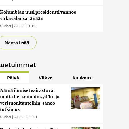
Kolumbian uusi presidentti vannoo
virkavalansa tänään
Uutiset
|
7.8.2026 1:16
Näytä lisää
Luetuimmat
Päivä
Viikko
Kuukausi
Nämä ihmiset sairastuvat
muita herkemmin sydän- ja
verisuonitauteihin, sanoo
tutkimus
Uutiset
|
5.8.2026 22:01