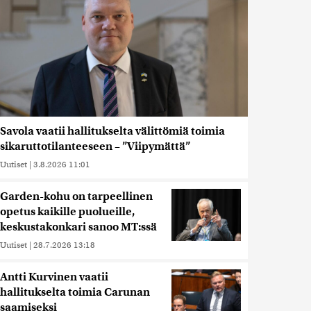
Savola vaatii hallitukselta välittömiä toimia
sikaruttotilanteeseen – ”Viipymättä”
Uutiset
|
3.8.2026 11:01
Garden-kohu on tarpeellinen
opetus kaikille puolueille,
keskustakonkari sanoo MT:ssä
Uutiset
|
28.7.2026 13:18
Antti Kurvinen vaatii
hallitukselta toimia Carunan
saamiseksi