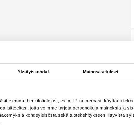
Yksityiskohdat
Mainosasetukset
äsittelemme henkilötietojasi, esim. IP-numeroasi, käyttäen teknol
a laitteeltasi, jotta voimme tarjota personoituja mainoksia ja sis
näkemyksiä kohdeyleisöstä sekä tuotekehitykseen liittyvistä syist
.