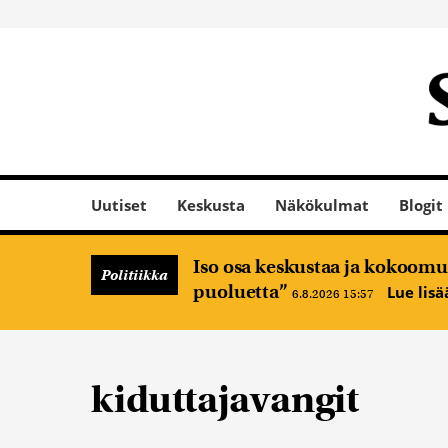
Uutiset
Keskusta
Näkökulmat
Blogit
Iso osa keskustaa ja kokoomus
Politiikka
puoluetta”
Lue lis
6.8.2026 15:57
kiduttajavangit