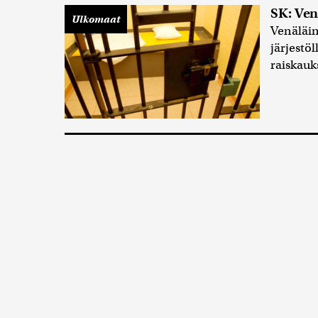
SK: Ven
Ulkomaat
Venäläin
järjestö
raiskauks