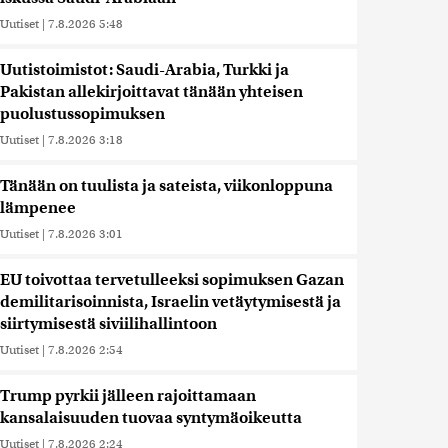
Uutiset
|
7.8.2026 5:48
Uutistoimistot: Saudi-Arabia, Turkki ja
Pakistan allekirjoittavat tänään yhteisen
puolustussopimuksen
Uutiset
|
7.8.2026 3:18
Tänään on tuulista ja sateista, viikonloppuna
lämpenee
Uutiset
|
7.8.2026 3:01
EU toivottaa tervetulleeksi sopimuksen Gazan
demilitarisoinnista, Israelin vetäytymisestä ja
siirtymisestä siviilihallintoon
Uutiset
|
7.8.2026 2:54
Trump pyrkii jälleen rajoittamaan
kansalaisuuden tuovaa syntymäoikeutta
Uutiset
|
7.8.2026 2:24