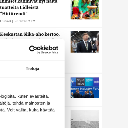
Ihmiset kahmivat nyt näitä
tuotteita Lidleistä –
”Hittitrendi”
Uutiset
|
5.8.2026 21:21
Keskustan Siika-aho kertoo,
mikä hänestä on Ylen gallupin
todellinen uutinen –
”Kokoomus maksaa siitä
hintaa”
Uutiset
|
6.8.2026 11:56
Tietoja
Murska-arvio: Nato on
vuosikymmenen jäljessä
Venäjän suorituskyvystä
ogioita, kuten evästeitä,
Uutiset
|
5.8.2026 22:15
ältöjä, tehdä mainosten ja
ä. Voit valita, kuka käyttää
Harva tajusi Hitlerin
olympialaisissa, mitä pinnan
alla kyti