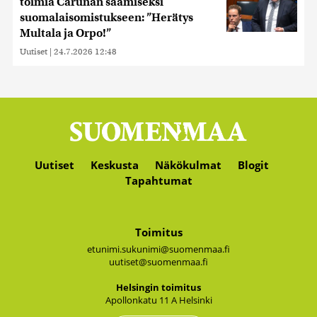
toimia Carunan saamiseksi
suomalaisomistukseen: ”Herätys
Multala ja Orpo!”
Uutiset
|
24.7.2026 12:48
Uutiset
Keskusta
Näkökulmat
Blogit
Tapahtumat
Toimitus
etunimi.sukunimi@suomenmaa.fi
uutiset@suomenmaa.fi
Hel­sin­gin toi­mi­tus
Apol­lon­ka­tu 11 A Hel­sin­ki