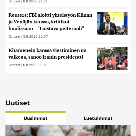
Uutiset
|
6.8.2026 21:31
Reuters: FBI aloitti yhteistyön Kiinan
ja Venäjän kanssa, kriitikot
huolissaan – ”Loistava peiterooli”
Uutiset
|
5.8.2026 22:07
Khamenein kanssa viestiminen on
vaikeaa, sanoo Iranin presidentti
Uutiset
|
6.8.2026 0:58
Uutiset
Uusimmat
Luetuimmat