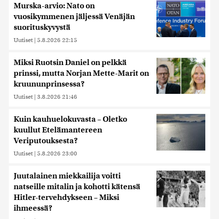
Murska-arvio: Nato on
vuosikymmenen jäljessä Venäjän
suorituskyvystä
Uutiset
|
5.8.2026 22:15
Miksi Ruotsin Daniel on pelkkä
prinssi, mutta Norjan Mette-Marit on
kruununprinsessa?
Uutiset
|
3.8.2026 21:46
Kuin kauhuelokuvasta – Oletko
kuullut Etelämantereen
Veriputouksesta?
Uutiset
|
5.8.2026 23:00
Juutalainen miekkailija voitti
natseille mitalin ja kohotti kätensä
Hitler-tervehdykseen – Miksi
ihmeessä?