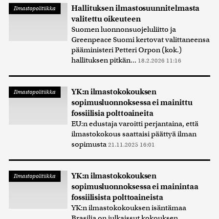
Hallituksen ilmastosuunnitelmasta
Ilmastopolitiikka
valitettu oikeuteen
Suomen luonnonsuojeluliitto ja
Greenpeace Suomi kertovat valittaneensa
pääministeri Petteri Orpon (kok.)
hallituksen pitkän...
18.2.2026 11:16
YK:n ilmastokokouksen
Ilmastopolitiikka
sopimusluonnoksessa ei mainittu
fossiilisia polttoaineita
EU:n edustaja varoitti perjantaina, että
ilmastokokous saattaisi päättyä ilman
sopimusta
21.11.2025 16:01
YK:n ilmastokokouksen
Ilmastopolitiikka
sopimusluonnoksessa ei mainintaa
fossiilisista polttoaineista
YK:n ilmastokokouksen isäntämaa
Brasilia on julkaissut kokouksen