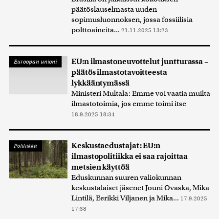
päätöslauselmasta uuden
sopimusluonnoksen, jossa fossiilisia
polttoaineita...
21.11.2025 13:23
EU:n ilmastoneuvottelut juntturassa –
Euroopan unioni
päätös ilmastotavoitteesta
lykkääntymässä
Ministeri Multala: Emme voi vaatia muilta
ilmastotoimia, jos emme toimi itse
18.9.2025 18:34
Keskustaedustajat: EU:n
Politiikka
ilmastopolitiikka ei saa rajoittaa
metsien käyttöä
Eduskunnan suuren valiokunnan
keskustalaiset jäsenet Jouni Ovaska, Mika
Lintilä, Eerikki Viljanen ja Mika...
17.9.2025
17:38