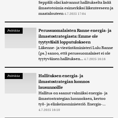
Seppälä olisi kaivannut hallitukselta lisää
ilmastotoimia esimerkiksi liikenteeseen ja
maatalouteen
4.7.2025 17:04
Perussuomalaisten Ranne energia- ja
Politiikka
ilmastostrategiasta: Emme ole
tyytyväisiä lopputulokseen
Liikenne- ja viestintäministeri Lulu Ranne
(ps.) sanoo, että perussuomalaiset ei ole
tyytyväinen hallituksen...
4.7.2025 16:16
Hallituksen energia- ja
Politiikka
ilmastostrategian luonnos
lausunnoille
Hallitus on saanut valmiiksi energia- ja
ilmastostrategian luonnoksen, kertoo
työ- ja elinkeinoministeriö. Energia-...
4.7.2025 16:10