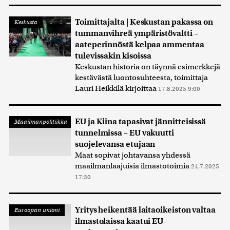
Toimittajalta | Keskustan pakassa on
Keskusta
tummanvihreä ympäristövaltti –
aateperinnöstä kelpaa ammentaa
tulevissakin kisoissa
Keskustan historia on täynnä esimerkkejä
kestävästä luontosuhteesta, toimittaja
Lauri Heikkilä kirjoittaa
17.8.2025 9:00
EU ja Kiina tapasivat jännitteisissä
Maailmanpolitiikka
tunnelmissa – EU vakuutti
suojelevansa etujaan
Maat sopivat johtavansa yhdessä
maailmanlaajuisia ilmastotoimia
24.7.2025
17:30
Yritys heikentää laitaoikeiston valtaa
Euroopan unioni
ilmastolaissa kaatui EU-