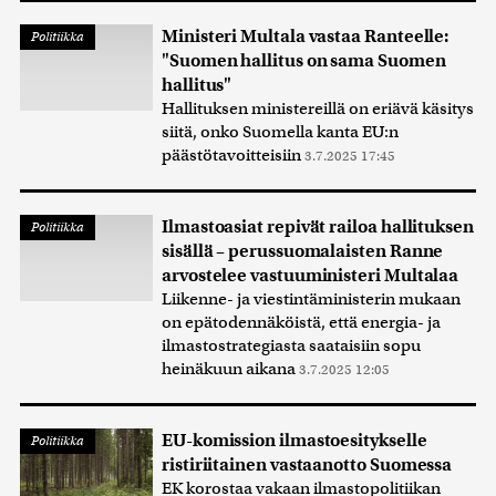
Ministeri Multala vastaa Ranteelle:
Politiikka
"Suomen hallitus on sama Suomen
hallitus"
Hallituksen ministereillä on eriävä käsitys
siitä, onko Suomella kanta EU:n
päästötavoitteisiin
3.7.2025 17:45
Ilmastoasiat repivät railoa hallituksen
Politiikka
sisällä – perussuomalaisten Ranne
arvostelee vastuuministeri Multalaa
Liikenne- ja viestintäministerin mukaan
on epätodennäköistä, että energia- ja
ilmastostrategiasta saataisiin sopu
heinäkuun aikana
3.7.2025 12:05
EU-komission ilmastoesitykselle
Politiikka
ristiriitainen vastaanotto Suomessa
EK korostaa vakaan ilmastopolitiikan