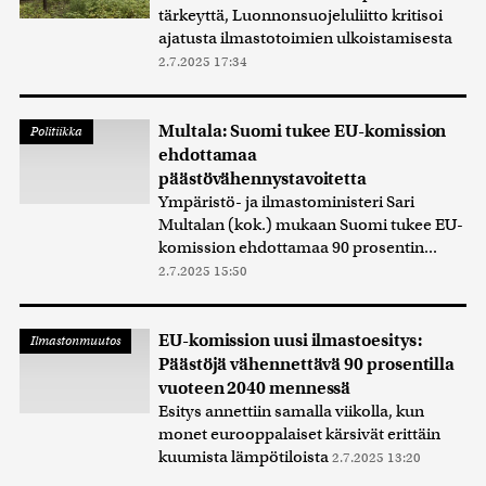
tärkeyttä, Luonnonsuojeluliitto kritisoi
ajatusta ilmastotoimien ulkoistamisesta
2.7.2025 17:34
Multala: Suomi tukee EU-komission
Politiikka
ehdottamaa
päästövähennystavoitetta
Ympäristö- ja ilmastoministeri Sari
Multalan (kok.) mukaan Suomi tukee EU-
komission ehdottamaa 90 prosentin...
2.7.2025 15:50
EU-komission uusi ilmastoesitys:
Ilmastonmuutos
Päästöjä vähennettävä 90 prosentilla
vuoteen 2040 mennessä
Esitys annettiin samalla viikolla, kun
monet eurooppalaiset kärsivät erittäin
kuumista lämpötiloista
2.7.2025 13:20