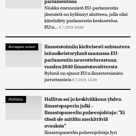
parlamentissa
Niukka enemmistö EU-parlamentin
jäsenistä on hylännyt aloitteen, jolla olisi
kiirehditty parlamentin keskustelua
EU:n...
9.7.2025 16:00
Ilmastotoimiin kielteisesti suhtautuva
Euroopan unioni
laitaoikeistoryhmä saamassa EU-
parlamentin neuvotteluvastuun
vuoden 2040 ilmastotavoitteesta
Ryhmä on ajanut EU:n ilmastotoimien
jarruttamista
8.7.2025 15:00
Hallitus sai jo keskiviikkona yhden
Politiikka
ilmastopaperin julki –
Ilmastopaneelin puheenjohtaja: "Ei
tässä ole mitään merkittäviä
avauksia"
Ilmastopaneelin puheenjohtaja Jyri