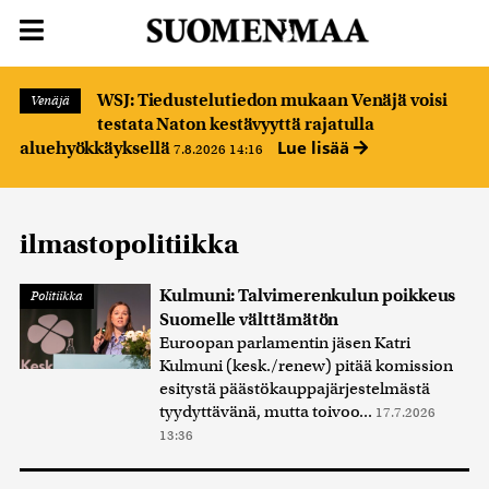
WSJ: Tiedustelutiedon mukaan Venäjä voisi
Venäjä
testata Naton kestävyyttä rajatulla
Lue lisää
aluehyökkäyksellä
7.8.2026 14:16
ilmastopolitiikka
Kulmuni: Talvimerenkulun poikkeus
Politiikka
Suomelle välttämätön
Euroopan parlamentin jäsen Katri
Kulmuni (kesk./renew) pitää komission
esitystä päästökauppajärjestelmästä
tyydyttävänä, mutta toivoo...
17.7.2026
13:36