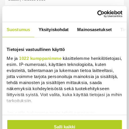
Metsäpalojen varalle tarvitaan kansallinen
suunnitelma, keskustan varapuheenjohtaja vaatii –
”Olisi naiivia ummistaa silmät”
Suostumus
Yksityiskohdat
Mainosasetukset
Tiet
Uutiset
|
7.8.2026 13:58
Sinilevätilanne heikentynyt tavallista huonommaksi
Tietojesi vastuullinen käyttö
Uutiset
|
7.8.2026 12:16
Me ja
1022 kumppanimme
käsittelemme henkilötietojasi,
esim. IP-numeroasi, käyttäen teknologioita, kuten
Rajavartiolaitos sulkee loputkin itärajan esteaidan
evästeitä, tallentamaan ja lukemaan tietoa laitteeltasi,
riistaportit afrikkalaisen sikaruton vuoksi
jotta voimme tarjota personoituja mainoksia ja sisältöjä,
Uutiset
|
7.8.2026 12:03
tehdä mainosten ja sisältöjen mittauksia, saada
näkemyksiä kohdeyleisöstä sekä tuotekehitykseen
Keskustan Siponen: Epäselvä laki uhkaa pysäyttää
liittyvistä syistä. Voit valita, kuka käyttää tietojasi ja mihin
kesähakkuut – ministeri Essayahin korjattava
tarkoituksiin.
tilanne
Jos sallit, haluamme myös tehdä seuraavia:
Uutiset
|
7.8.2026 11:59
Kerätä tietoja maantieteellisestä sijainnistasi,
mahdollisesti muutaman metrin tarkkuudella
Salli kaikki
Saimaannorpan kuutti kuoli kalaverkkoon Liperissä