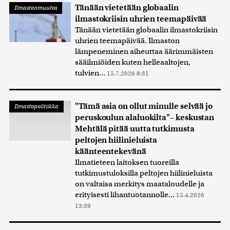
Tänään vietetään globaalin
Ilmastonmuutos
ilmastokriisin uhrien teemapäivää
Tänään vietetään globaalin ilmastokriisin
uhrien teemapäivää. Ilmaston
lämpeneminen aiheuttaa äärimmäisten
sääilmiöiden kuten helleaaltojen,
tulvien...
15.7.2026 8:31
"Tämä asia on ollut minulle selvää jo
Ilmastopolitiikka
peruskoulun alaluokilta"– keskustan
Mehtälä pitää uutta tutkimusta
peltojen hiilinieluista
käänteentekevänä
Ilmatieteen laitoksen tuoreilla
tutkimustuloksilla peltojen hiilinieluista
on valtaisa merkitys maataloudelle ja
erityisesti lihantuotannolle...
15.4.2026
13:39