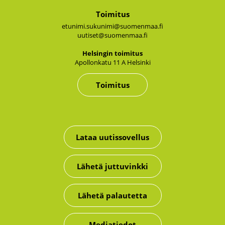
Toimitus
etunimi.sukunimi@suomenmaa.fi
uutiset@suomenmaa.fi
Hel­sin­gin toi­mi­tus
Apol­lon­ka­tu 11 A Hel­sin­ki
Toimitus
Lataa uutissovellus
Lähetä juttuvinkki
Lähetä palautetta
Mediatiedot