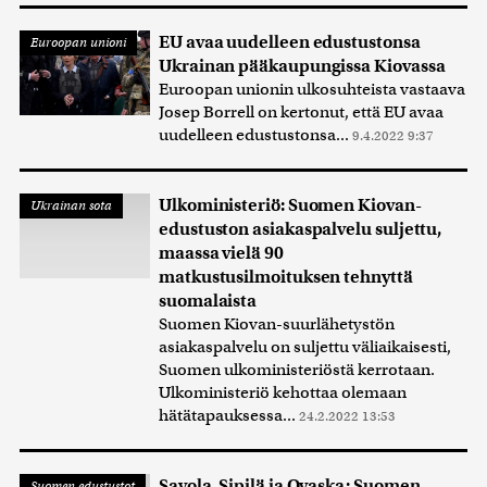
EU avaa uudelleen edustustonsa
Euroopan unioni
Ukrainan pääkaupungissa Kiovassa
Euroopan unionin ulkosuhteista vastaava
Josep Borrell on kertonut, että EU avaa
uudelleen edustustonsa...
9.4.2022 9:37
Ulkoministeriö: Suomen Kiovan-
Ukrainan sota
edustuston asiakaspalvelu suljettu,
maassa vielä 90
matkustusilmoituksen tehnyttä
suomalaista
Suomen Kiovan-suurlähetystön
asiakaspalvelu on suljettu väliaikaisesti,
Suomen ulkoministeriöstä kerrotaan.
Ulkoministeriö kehottaa olemaan
hätätapauksessa...
24.2.2022 13:53
Savola, Sipilä ja Ovaska: Suomen
Suomen edustustot