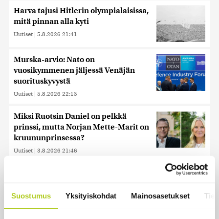
Harva tajusi Hitlerin olympialaisissa,
mitä pinnan alla kyti
Uutiset
|
5.8.2026 21:41
Murska-arvio: Nato on
vuosikymmenen jäljessä Venäjän
suorituskyvystä
Uutiset
|
5.8.2026 22:15
Miksi Ruotsin Daniel on pelkkä
prinssi, mutta Norjan Mette-Marit on
kruununprinsessa?
Uutiset
|
3.8.2026 21:46
Kuin kauhuelokuvasta – Oletko
kuullut Etelämantereen
Veriputouksesta?
Suostumus
Yksityiskohdat
Mainosasetukset
Tiet
Uutiset
|
5.8.2026 23:00