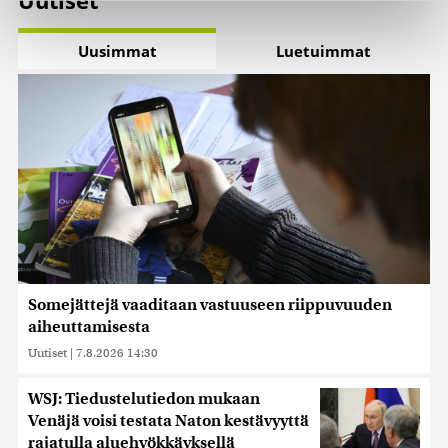
Uutiset
Käytämme evästeitä tarjoamamme sisällön ja mainosten
Uusimmat
Luetuimmat
räätälöimiseen, sosiaalisen median ominaisuuksien
tukemiseen ja kävijämäärämme analysoimiseen. Lisäksi
jaamme sosiaalisen median, mainosalan ja analytiikka-
alan kumppaneillemme tietoja siitä, miten käytät
sivustoamme. Kumppanimme voivat yhdistää näitä
tietoja muihin tietoihin, joita olet antanut heille tai joita on
kerätty, kun olet käyttänyt heidän palvelujaan. Tietoja
saatetaan myös siirtää ulkomaille.
Somejättejä vaaditaan vastuuseen riippuvuuden
aiheuttamisesta
Uutiset
|
7.8.2026 14:30
WSJ: Tiedustelutiedon mukaan
Venäjä voisi testata Naton kestävyyttä
rajatulla aluehyökkäyksellä