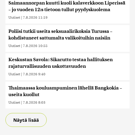
Saimaannorpan kuutti kuoli kalaverkkoon Liperissä
– jo vuoden 12:s tietoon tullut pyydyskuolema
Uutiset
|
7.8.2026 11:19
Poliisi tutkii useita seksuaalirikoksia Turussa –
kohdistuneet sattumalta valikoituihin naisiin
Uutiset
|
7.8.2026 10:55
Keskustan Savola: Sikarutto testaa hallituksen
rajaturvallisuuden uskottavuuden
Uutiset
|
7.8.2026 9:40
Thaimaassa kouluampuminen lähellä Bangkokia –
useita kuollut
Uutiset
|
7.8.2026 8:03
Näytä lisää