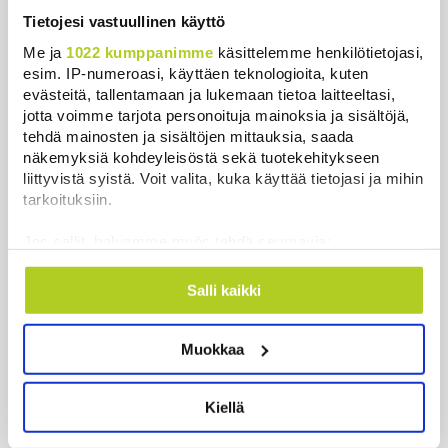
Juutalainen miekkailija voitti
Tietojesi vastuullinen käyttö
natseille mitalin ja kohotti kätensä
Me ja
1022 kumppanimme
käsittelemme henkilötietojasi,
Hitler-tervehdykseen – Miksi
esim. IP-numeroasi, käyttäen teknologioita, kuten
ihmeessä?
evästeitä, tallentamaan ja lukemaan tietoa laitteeltasi,
Uutiset
|
6.8.2026 21:31
jotta voimme tarjota personoituja mainoksia ja sisältöjä,
tehdä mainosten ja sisältöjen mittauksia, saada
näkemyksiä kohdeyleisöstä sekä tuotekehitykseen
Reuters: FBI aloitti yhteistyön Kiinan
liittyvistä syistä. Voit valita, kuka käyttää tietojasi ja mihin
ja Venäjän kanssa, kriitikot
tarkoituksiin.
huolissaan – ”Loistava peiterooli”
Uutiset
|
5.8.2026 22:07
Jos sallit, haluamme myös tehdä seuraavia:
Kerätä tietoja maantieteellisestä sijainnistasi,
Khamenein kanssa viestiminen on
mahdollisesti muutaman metrin tarkkuudella
Salli kaikki
vaikeaa, sanoo Iranin presidentti
Tunnistaa laitteesi skannaamalla sen
Uutiset
|
6.8.2026 0:58
ominaispiirteitä aktiivisesti (sormenjäljen
Muokkaa
muodostaminen)
Lue lisää siitä, miten henkilötietojasi käsitellään ja miten
voit määrittää asetuksesi
tiedot-osiossa
. Voit muuttaa
Kiellä
suostumustasi tai peruuttaa sen milloin vain
evästeilmoituksessa.