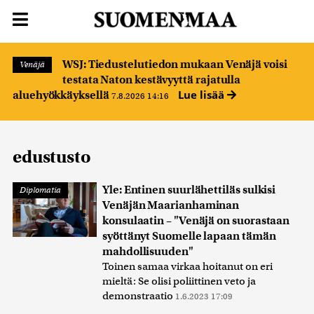
WSJ: Tiedustelutiedon mukaan Venäjä voisi
Venäjä
testata Naton kestävyyttä rajatulla
Lue lisää
aluehyökkäyksellä
7.8.2026 14:16
edustusto
Yle: Entinen suurlähettiläs sulkisi
Diplomatia
Venäjän Maarianhaminan
konsulaatin – "Venäjä on suorastaan
syöttänyt Suomelle lapaan tämän
mahdollisuuden"
Toinen samaa virkaa hoitanut on eri
mieltä: Se olisi poliittinen veto ja
demonstraatio
1.6.2023 17:09