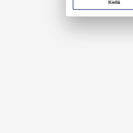
Kiellä
suostumustasi tai peruuttaa 
Käytämme evästeitä tarjoama
ja kävijämäärämme analysoim
kumppaneillemme tietoja siitä
olet antanut heille tai joita 