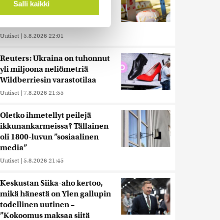
muita herkemmin sydän- ja
Salli kaikki
verisuonitauteihin, sanoo
tutkimus
 ominaisuuksien tukemiseen
Uutiset
|
5.8.2026 22:01
tiikka-alan
Reuters: Ukraina on tuhonnut
ietoja muihin tietoihin, joita
yli miljoona neliömetriä
 myös siirtää ulkomaille.
Wildberriesin varastotilaa
Uutiset
|
7.8.2026 21:55
Oletko ihmetellyt peilejä
ikkunankarmeissa? Tällainen
oli 1800-luvun ”sosiaalinen
media”
Uutiset
|
5.8.2026 21:45
Keskustan Siika-aho kertoo,
mikä hänestä on Ylen gallupin
todellinen uutinen –
”Kokoomus maksaa siitä