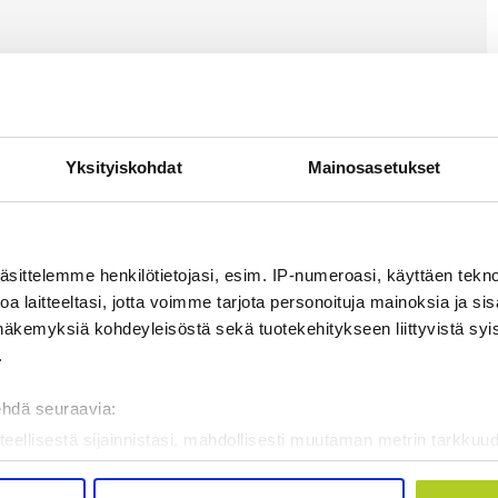
Yksityiskohdat
Mainosasetukset
äsittelemme henkilötietojasi, esim. IP-numeroasi, käyttäen teknol
a laitteeltasi, jotta voimme tarjota personoituja mainoksia ja sis
näkemyksiä kohdeyleisöstä sekä tuotekehitykseen liittyvistä syist
.
ehdä seuraavia:
teellisestä sijainnistasi, mahdollisesti muutaman metrin tarkkuud
kannaamalla sen ominaispiirteitä aktiivisesti (sormenjäljen muod
tietojasi käsitellään ja miten voit määrittää asetuksesi
tiedot-osi