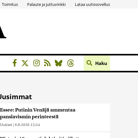
Toimitus
Palaute ja juttuvinkki
Lataa uutissovellus
Haku
Uusimmat
Essee: Putinin Venäjä ammentaa
panslavismin perinteestä
Uutiset
|
9.8.2026 12:54