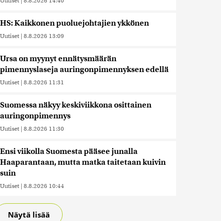
Uutiset
|
8.8.2026 14:40
HS: Kaikkonen puoluejohtajien ykkönen
Uutiset
|
8.8.2026 13:09
Ursa on myynyt ennätysmäärän
pimennyslaseja auringonpimennyksen edellä
Uutiset
|
8.8.2026 11:31
Suomessa näkyy keskiviikkona osittainen
auringonpimennys
Uutiset
|
8.8.2026 11:30
Ensi viikolla Suomesta pääsee junalla
Haaparantaan, mutta matka taitetaan kuivin
suin
Uutiset
|
8.8.2026 10:44
Näytä lisää