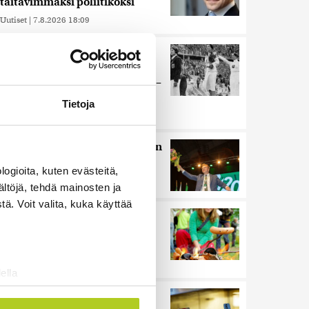
taitavimmaksi poliitikoksi
Uutiset
|
7.8.2026 18:09
Juutalainen miekkailija voitti
natseille mitalin ja kohotti
kätensä Hitler-tervehdykseen –
Miksi ihmeessä?
Tietoja
Uutiset
|
6.8.2026 21:31
HS: Kaikkonen puoluejohtajien
ykkönen
ogioita, kuten evästeitä,
Uutiset
|
8.8.2026 13:09
ältöjä, tehdä mainosten ja
ä. Voit valita, kuka käyttää
Ihmiset kahmivat nyt näitä
tuotteita Lidleistä –
”Hittitrendi”
Uutiset
|
5.8.2026 21:21
ella
ostaminen)
Nämä ihmiset sairastuvat
ossa
. Voit muuttaa