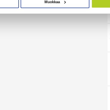
Muokkaa
sen milloin vain evästeilmoituksessa.
mme sisällön ja mainosten räätälöimiseen, sosiaalisen median
iseen. Lisäksi jaamme sosiaalisen median, mainosalan ja analy
, miten käytät sivustoamme. Kumppanimme voivat yhdistää näitä t
on kerätty, kun olet käyttänyt heidän palvelujaan. Tietoja saatetaan