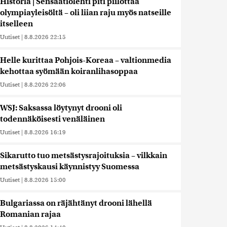
Historia | Sensaatiolehti piti piilottaa
olympiayleisöltä – oli liian raju myös natseille
itselleen
Uutiset
|
8.8.2026 22:15
Helle kurittaa Pohjois-Koreaa – valtionmedia
kehottaa syömään koiranlihasoppaa
Uutiset
|
8.8.2026 22:06
WSJ: Saksassa löytynyt drooni oli
todennäköisesti venäläinen
Uutiset
|
8.8.2026 16:19
Sikarutto tuo metsästysrajoituksia – vilkkain
metsästyskausi käynnistyy Suomessa
Uutiset
|
8.8.2026 15:00
Bulgariassa on räjähtänyt drooni lähellä
Romanian rajaa