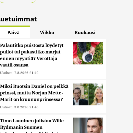
Luetuimmat
Päivä
Viikko
Kuukausi
Palautitko puistosta löydetyt
pullot tai pakastitko marjat
ennen myyntiä? Verottaja
vaatii osansa
Uutiset
|
7.8.2026 21:42
Miksi Ruotsin Daniel on pelkkä
prinssi, mutta Norjan Mette-
Marit on kruununprinsessa?
Uutiset
|
3.8.2026 21:46
Timo Laaninen julistaa Wille
Rydmanin Suomen