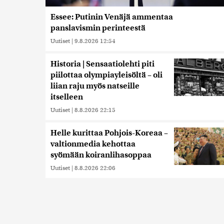
Essee: Putinin Venäjä ammentaa
panslavismin perinteestä
Uutiset
|
9.8.2026 12:54
Historia | Sensaatiolehti piti
piilottaa olympiayleisöltä – oli
liian raju myös natseille
itselleen
Uutiset
|
8.8.2026 22:15
Helle kurittaa Pohjois-Koreaa –
valtionmedia kehottaa
syömään koiranlihasoppaa
Uutiset
|
8.8.2026 22:06