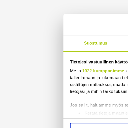
Suostumus
Tietojesi vastuullinen käyttö
Me ja
1022 kumppanimme
k
tallentamaan ja lukemaan tieto
sisältöjen mittauksia, saada 
tietojasi ja mihin tarkoituksiin
Jos sallit, haluamme myös t
Kerätä tietoja maantie
Tunnistaa laitteesi s
Lue lisää siitä, miten henkilö