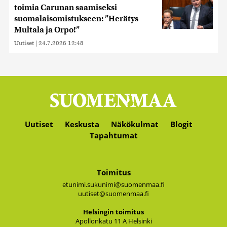
toimia Carunan saamiseksi
suomalaisomistukseen: ”Herätys
Multala ja Orpo!”
Uutiset
|
24.7.2026 12:48
Uutiset
Keskusta
Näkökulmat
Blogit
Tapahtumat
Toimitus
etunimi.sukunimi@suomenmaa.fi
uutiset@suomenmaa.fi
Hel­sin­gin toi­mi­tus
Apol­lon­ka­tu 11 A Hel­sin­ki