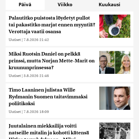
Päivä
Viikko
Kuukausi
Palautitko puistosta löydetyt pullot
tai pakastitko marjat ennen myyntiä?
Verottaja vaatii osansa
Uutiset
|
7.8.2026 21:42
Miksi Ruotsin Daniel on pelkkä
prinssi, mutta Norjan Mette-Marit on
kruununprinsessa?
Uutiset
|
3.8.2026 21:46
Timo Laaninen julistaa Wille
Rydmanin Suomen taitavimmaksi
poliitikoksi
Uutiset
|
7.8.2026 18:09
Juutalainen miekkailija voitti
natseille mitalin ja kohotti kätensä