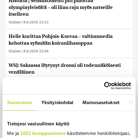
Historia | Sensaatiolehti piti piilottaa
olympiayleisöltä – oli liian raju myös natseille
itselleen
Uutiset
|
8.8.2026 22:15
Helle kurittaa Pohjois-Koreaa – valtionmedia
kehottaa syömään koiranlihasoppaa
Uutiset
|
8.8.2026 22:06
WSJ: Saksassa löytynyt drooni oli todennäköisesti
venäläinen
Uutiset
|
8.8.2026 16:19
Sikarutto tuo metsästysrajoituksia – vilkkain
metsästyskausi käynnistyy Suomessa
Suostumus
Yksityiskohdat
Mainosasetukset
Tiet
Uutiset
|
8.8.2026 15:00
Bulgariassa on räjähtänyt drooni lähellä Romanian
Tietojesi vastuullinen käyttö
rajaa
Me ja
1022 kumppanimme
käsittelemme henkilötietojasi,
Uutiset
|
8.8.2026 14:40