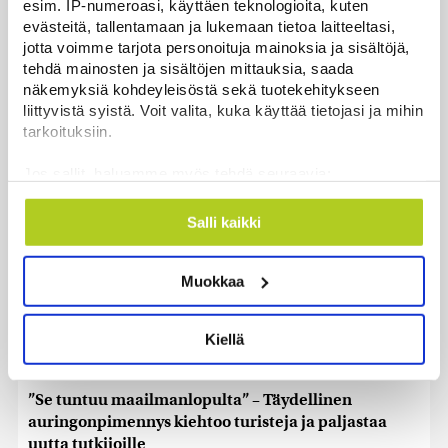
esim. IP-numeroasi, käyttäen teknologioita, kuten
evästeitä, tallentamaan ja lukemaan tietoa laitteeltasi,
HS: Kaikkonen puoluejohtajien ykkönen
jotta voimme tarjota personoituja mainoksia ja sisältöjä,
tehdä mainosten ja sisältöjen mittauksia, saada
Uutiset
|
8.8.2026 13:09
näkemyksiä kohdeyleisöstä sekä tuotekehitykseen
liittyvistä syistä. Voit valita, kuka käyttää tietojasi ja mihin
Ursa on myynyt ennätysmäärän pimennyslaseja
tarkoituksiin.
auringonpimennyksen edellä
Uutiset
|
8.8.2026 11:31
Jos sallit, haluamme myös tehdä seuraavia:
Kerätä tietoja maantieteellisestä sijainnistasi,
Suomessa näkyy keskiviikkona osittainen
mahdollisesti muutaman metrin tarkkuudella
Salli kaikki
auringonpimennys
Tunnistaa laitteesi skannaamalla sen
Uutiset
|
8.8.2026 11:30
ominaispiirteitä aktiivisesti (sormenjäljen
Muokkaa
muodostaminen)
Ensi viikolla Suomesta pääsee junalla
Lue lisää siitä, miten henkilötietojasi käsitellään ja miten
Haaparantaan, mutta matka taitetaan kuivin suin
voit määrittää asetuksesi
tiedot-osiossa
. Voit muuttaa
Kiellä
suostumustasi tai peruuttaa sen milloin vain
Uutiset
|
8.8.2026 10:44
evästeilmoituksessa.
”Se tuntuu maailmanlopulta” – Täydellinen
Käytämme evästeitä tarjoamamme sisällön ja mainosten
auringonpimennys kiehtoo turisteja ja paljastaa
räätälöimiseen, sosiaalisen median ominaisuuksien
uutta tutkijoille