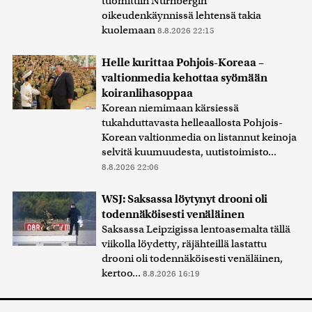
tuomittiin Nürnbergin
oikeudenkäynnissä lehtensä takia
kuolemaan
8.8.2026 22:15
Helle kurittaa Pohjois-Koreaa –
valtionmedia kehottaa syömään
koiranlihasoppaa
Korean niemimaan kärsiessä
tukahduttavasta helleaallosta Pohjois-
Korean valtionmedia on listannut keinoja
selvitä kuumuudesta, uutistoimisto...
8.8.2026 22:06
WSJ: Saksassa löytynyt drooni oli
todennäköisesti venäläinen
Saksassa Leipzigissa lentoasemalta tällä
viikolla löydetty, räjähteillä lastattu
drooni oli todennäköisesti venäläinen,
kertoo...
8.8.2026 16:19