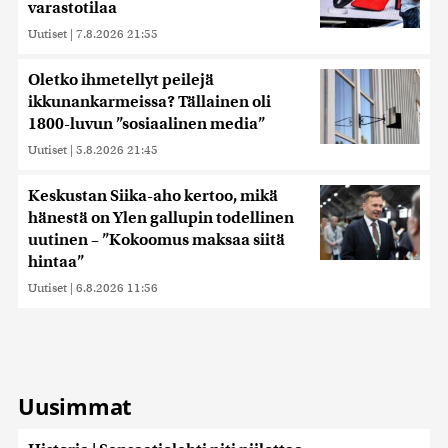
varastotilaa
Uutiset
|
7.8.2026 21:55
Oletko ihmetellyt peilejä
ikkunankarmeissa? Tällainen oli
1800-luvun ”sosiaalinen media”
Uutiset
|
5.8.2026 21:45
Keskustan Siika-aho kertoo, mikä
hänestä on Ylen gallupin todellinen
uutinen – ”Kokoomus maksaa siitä
hintaa”
Uutiset
|
6.8.2026 11:56
Uusimmat