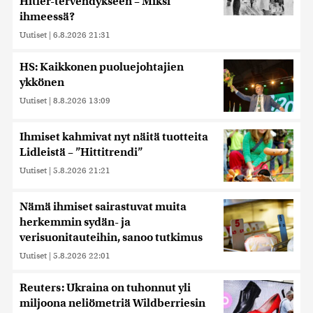
Hitler-tervehdykseen – Miksi
ihmeessä?
Uutiset
|
6.8.2026 21:31
HS: Kaikkonen puoluejohtajien
ykkönen
Uutiset
|
8.8.2026 13:09
Ihmiset kahmivat nyt näitä tuotteita
Lidleistä – ”Hittitrendi”
Uutiset
|
5.8.2026 21:21
Nämä ihmiset sairastuvat muita
herkemmin sydän- ja
verisuonitauteihin, sanoo tutkimus
Uutiset
|
5.8.2026 22:01
Reuters: Ukraina on tuhonnut yli
miljoona neliömetriä Wildberriesin