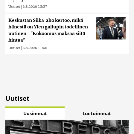
Uutiset
|
6.8.2026 15:57
Keskustan Siika-aho kertoo, mikä
hänestä on Ylen gallupin todellinen
uutinen – ”Kokoomus maksaa siitä
hintaa”
Uutiset
|
6.8.2026 11:56
Uutiset
Uusimmat
Luetuimmat