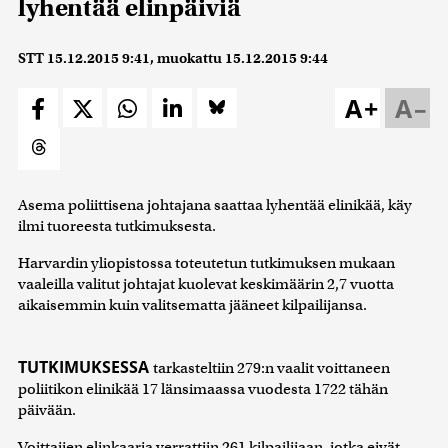
lyhentää elinpäiviä
STT
15.12.2015 9:41
, muokattu
15.12.2015 9:44
A+
A–
Asema poliittisena johtajana saattaa lyhentää elinikää, käy
ilmi tuoreesta tutkimuksesta.
Harvardin yliopistossa toteutetun tutkimuksen mukaan
vaaleilla valitut johtajat kuolevat keskimäärin 2,7 vuotta
aikaisemmin kuin valitsematta jääneet kilpailijansa.
TUTKIMUKSESSA
tarkasteltiin 279:n vaalit voittaneen
poliitikon elinikää 17 länsimaassa vuodesta 1722 tähän
päivään.
Voittajien elinkaaria verrattiin 261 kilpailijaan, jotka eivät