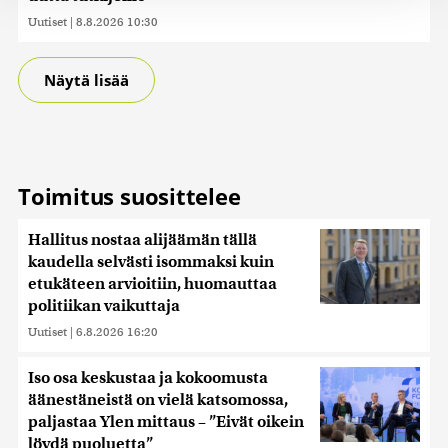
tukemiseen ja kävijämäärämme analysoimiseen. Lisäksi
Uutiset
|
8.8.2026 10:30
jaamme sosiaalisen median, mainosalan ja analytiikka-
alan kumppaneillemme tietoja siitä, miten käytät
sivustoamme. Kumppanimme voivat yhdistää näitä
Näytä lisää
tietoja muihin tietoihin, joita olet antanut heille tai joita on
kerätty, kun olet käyttänyt heidän palvelujaan. Tietoja
saatetaan myös siirtää ulkomaille.
Toimitus suosittelee
Hallitus nostaa alijäämän tällä
kaudella selvästi isommaksi kuin
etukäteen arvioitiin, huomauttaa
politiikan vaikuttaja
Uutiset
|
6.8.2026 16:20
Iso osa keskustaa ja kokoomusta
äänestäneistä on vielä katsomossa,
paljastaa Ylen mittaus – ”Eivät oikein
löydä puoluetta”