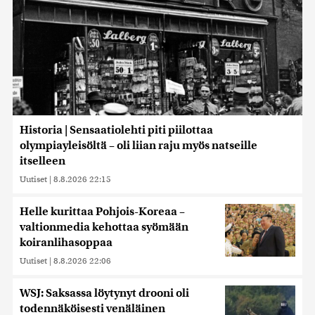
Historia | Sensaatiolehti piti piilottaa
olympiayleisöltä – oli liian raju myös natseille
itselleen
Uutiset
|
8.8.2026 22:15
Helle kurittaa Pohjois-Koreaa –
valtionmedia kehottaa syömään
koiranlihasoppaa
Uutiset
|
8.8.2026 22:06
WSJ: Saksassa löytynyt drooni oli
todennäköisesti venäläinen