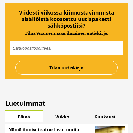
Viidesti viikossa kiinnostavimmista
sisällöistä koostettu uutispaketti
sähköpostiisi?
Tilaa Suomenmaan ilmainen uutiskirje.
Luetuimmat
Päivä
Viikko
Kuukausi
Nämä ihmiset sairastuvat muita