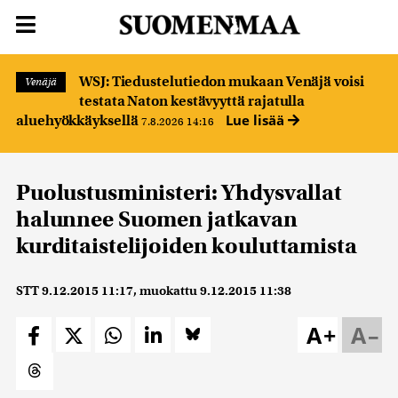
WSJ: Tiedustelutiedon mukaan Venäjä voisi
Venäjä
testata Naton kestävyyttä rajatulla
Lue lisää
aluehyökkäyksellä
7.8.2026 14:16
Puolustusministeri: Yhdysvallat
halunnee Suomen jatkavan
kurditaistelijoiden kouluttamista
STT
9.12.2015 11:17
, muokattu
9.12.2015 11:38
A+
A–