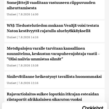
Somejättejä vaaditaan vastuuseen riippuvuuden
aiheuttamisesta
Uutiset
|
7.8.2026 14:30
WSJ: Tiedustelutiedon mukaan Venäjä voisi testata
Naton kestävyyttä rajatulla aluehyökkäyksellä
Uutiset
|
7.8.2026 14:16
Metsäpalojen varalle tarvitaan kansallinen
suunnitelma, keskustan varapuheenjohtaja vaatii –
”Olisi naiivia ummistaa silmät”
Uutiset
|
7.8.2026 13:58
Sinilevätilanne heikentynyt tavallista huonommaksi
Uutiset
|
7.8.2026 12:16
Rajavartiolaitos sulkee loputkin itärajan esteaidan
riistaportit afrikkalaisen sikaruton vuoksi
Uutiset
|
7.8.2026 12:03