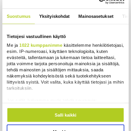
Keskustan Siponen: Epäselvä laki uhkaa pysäyttää
kesähakkuut – ministeri Essayahin korjattava
Suostumus
Yksityiskohdat
Mainosasetukset
Tiet
tilanne
Uutiset
|
7.8.2026 11:59
Tietojesi vastuullinen käyttö
Saimaannorpan kuutti kuoli kalaverkkoon Liperissä
Me ja
1022 kumppanimme
käsittelemme henkilötietojasi,
– jo vuoden 12:s tietoon tullut pyydyskuolema
esim. IP-numeroasi, käyttäen teknologioita, kuten
evästeitä, tallentamaan ja lukemaan tietoa laitteeltasi,
Uutiset
|
7.8.2026 11:19
jotta voimme tarjota personoituja mainoksia ja sisältöjä,
tehdä mainosten ja sisältöjen mittauksia, saada
Poliisi tutkii useita seksuaalirikoksia Turussa –
näkemyksiä kohdeyleisöstä sekä tuotekehitykseen
kohdistuneet sattumalta valikoituihin naisiin
liittyvistä syistä. Voit valita, kuka käyttää tietojasi ja mihin
Uutiset
|
7.8.2026 10:55
tarkoituksiin.
Keskustan Savola: Sikarutto testaa hallituksen
Jos sallit, haluamme myös tehdä seuraavia:
rajaturvallisuuden uskottavuuden
Kerätä tietoja maantieteellisestä sijainnistasi,
Uutiset
|
7.8.2026 9:40
mahdollisesti muutaman metrin tarkkuudella
Salli kaikki
Tunnistaa laitteesi skannaamalla sen
ominaispiirteitä aktiivisesti (sormenjäljen
Näytä lisää