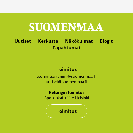
Uutiset
Keskusta
Näkökulmat
Blogit
Tapahtumat
Toimitus
etunimi.sukunimi@suomenmaa.fi
uutiset@suomenmaa.fi
Hel­sin­gin toi­mi­tus
Apol­lon­ka­tu 11 A Hel­sin­ki
Toimitus