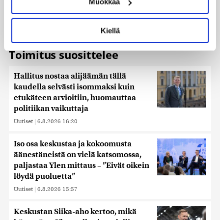
Muokkaa
muodostaminen)
Lue lisää siitä, miten henkilötietojasi käsitellään ja miten
voit määrittää asetuksesi
tiedot-osiossa
. Voit muuttaa
Kiellä
suostumustasi tai peruuttaa sen milloin vain
evästeilmoituksessa.
Toimitus suosittelee
Käytämme evästeitä tarjoamamme sisällön ja mainosten
Hallitus nostaa alijäämän tällä
räätälöimiseen, sosiaalisen median ominaisuuksien
kaudella selvästi isommaksi kuin
tukemiseen ja kävijämäärämme analysoimiseen. Lisäksi
jaamme sosiaalisen median, mainosalan ja analytiikka-
etukäteen arvioitiin, huomauttaa
alan kumppaneillemme tietoja siitä, miten käytät
politiikan vaikuttaja
sivustoamme. Kumppanimme voivat yhdistää näitä
Uutiset
|
6.8.2026 16:20
tietoja muihin tietoihin, joita olet antanut heille tai joita on
kerätty, kun olet käyttänyt heidän palvelujaan. Tietoja
Iso osa keskustaa ja kokoomusta
saatetaan myös siirtää ulkomaille.
äänestäneistä on vielä katsomossa,
paljastaa Ylen mittaus – ”Eivät oikein
löydä puoluetta”
Uutiset
|
6.8.2026 15:57
Keskustan Siika-aho kertoo, mikä