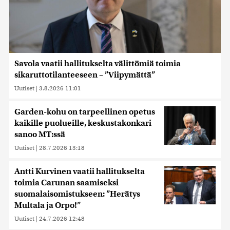
Savola vaatii hallitukselta välittömiä toimia
sikaruttotilanteeseen – ”Viipymättä”
Uutiset
|
3.8.2026 11:01
Garden-kohu on tarpeellinen opetus
kaikille puolueille, keskustakonkari
sanoo MT:ssä
Uutiset
|
28.7.2026 13:18
Antti Kurvinen vaatii hallitukselta
toimia Carunan saamiseksi
suomalaisomistukseen: ”Herätys
Multala ja Orpo!”
Uutiset
|
24.7.2026 12:48