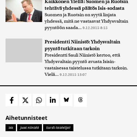
Kaikkonen Ylellä: Suomen ja Ruotsin
tehtävä yhdessä päätös Isis-sodasta
Suomen ja Ruotsin on syytä linjata
yhdessä, mitä ne vastaavat Yhdysvaltain
pyyntöön saada...
9.12.2015 8:15
Presidentti Niinistö: Yhdysvaltain
pyyntö tutkitaan tarkoin
Presidentti Sauli Niinistö kertoo, että
Yhdysvaltain pyyntö avusta Isisin-
vastaisessa taistelussa tutkitaan tarkoin.
Vielä...
9.12.2015 13:07
Aihetunnisteet
isis
jussi niinistö
kurdi-taistelijat