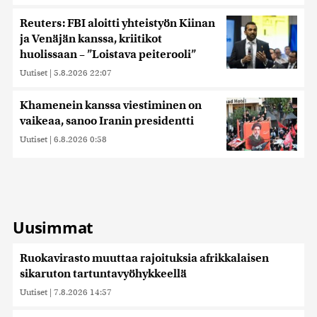
Reuters: FBI aloitti yhteistyön Kiinan
ja Venäjän kanssa, kriitikot
huolissaan – ”Loistava peiterooli”
Uutiset
|
5.8.2026 22:07
Khamenein kanssa viestiminen on
vaikeaa, sanoo Iranin presidentti
Uutiset
|
6.8.2026 0:58
Uusimmat
Ruokavirasto muuttaa rajoituksia afrikkalaisen
sikaruton tartuntavyöhykkeellä
Uutiset
|
7.8.2026 14:57