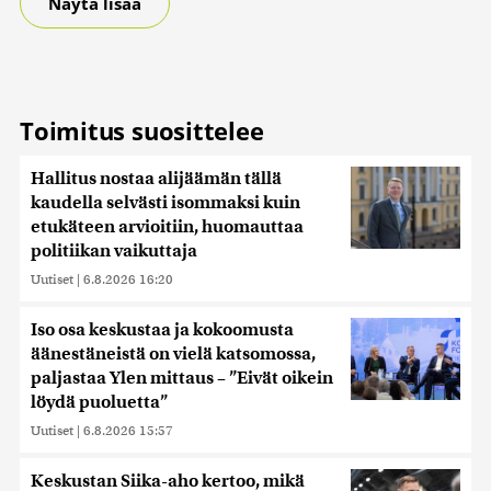
Näytä lisää
alan kumppaneillemme tietoja siitä, miten käytät
sivustoamme. Kumppanimme voivat yhdistää näitä
tietoja muihin tietoihin, joita olet antanut heille tai joita on
kerätty, kun olet käyttänyt heidän palvelujaan. Tietoja
saatetaan myös siirtää ulkomaille.
Toimitus suosittelee
Hallitus nostaa alijäämän tällä
kaudella selvästi isommaksi kuin
etukäteen arvioitiin, huomauttaa
politiikan vaikuttaja
Uutiset
|
6.8.2026 16:20
Iso osa keskustaa ja kokoomusta
äänestäneistä on vielä katsomossa,
paljastaa Ylen mittaus – ”Eivät oikein
löydä puoluetta”
Uutiset
|
6.8.2026 15:57
Keskustan Siika-aho kertoo, mikä