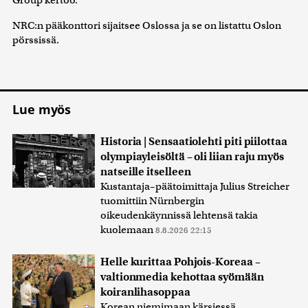
Group kertoo.
NRC:n pääkonttori sijaitsee Oslossa ja se on listattu Oslon
pörssissä.
Lue myös
Historia | Sensaatiolehti piti piilottaa
olympiayleisöltä – oli liian raju myös
natseille itselleen
Kustantaja–päätoimittaja Julius Streicher
tuomittiin Nürnbergin
oikeudenkäynnissä lehtensä takia
kuolemaan
8.8.2026 22:15
Helle kurittaa Pohjois-Koreaa –
valtionmedia kehottaa syömään
koiranlihasoppaa
Korean niemimaan kärsiessä