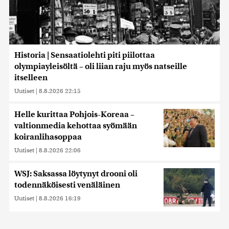
Historia | Sensaatiolehti piti piilottaa
olympiayleisöltä – oli liian raju myös natseille
itselleen
Uutiset
|
8.8.2026 22:15
Helle kurittaa Pohjois-Koreaa –
valtionmedia kehottaa syömään
koiranlihasoppaa
Uutiset
|
8.8.2026 22:06
WSJ: Saksassa löytynyt drooni oli
todennäköisesti venäläinen
Uutiset
|
8.8.2026 16:19