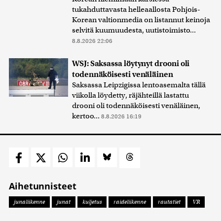
tukahduttavasta helleaallosta Pohjois-
Korean valtionmedia on listannut keinoja
selvitä kuumuudesta, uutistoimisto...
8.8.2026 22:06
WSJ: Saksassa löytynyt drooni oli
todennäköisesti venäläinen
Saksassa Leipzigissa lentoasemalta tällä
viikolla löydetty, räjähteillä lastattu
drooni oli todennäköisesti venäläinen,
kertoo...
8.8.2026 16:19
Aihetunnisteet
junaliikenne
junat
kuljetus
raideliikenne
rautatiet
VR