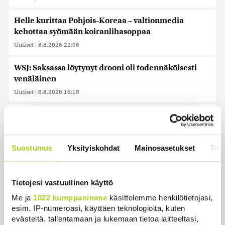
Helle kurittaa Pohjois-Koreaa – valtionmedia
kehottaa syömään koiranlihasoppaa
Uutiset
|
8.8.2026 22:06
WSJ: Saksassa löytynyt drooni oli todennäköisesti
venäläinen
Uutiset
|
8.8.2026 16:19
Sikarutto tuo metsästysrajoituksia – vilkkain
metsästyskausi käynnistyy Suomessa
Uutiset
|
8.8.2026 15:00
Suostumus
Yksityiskohdat
Mainosasetukset
Tiet
Bulgariassa on räjähtänyt drooni lähellä Romanian
rajaa
Tietojesi vastuullinen käyttö
Uutiset
|
8.8.2026 14:40
Me ja
1022 kumppanimme
käsittelemme henkilötietojasi,
esim. IP-numeroasi, käyttäen teknologioita, kuten
HS: Kaikkonen puoluejohtajien ykkönen
evästeitä, tallentamaan ja lukemaan tietoa laitteeltasi,
Uutiset
|
8.8.2026 13:09