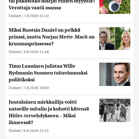
tai pakastitko marjat ennen myyntiä?
Verottaja vaatii osansa
Uutiset
|
7.8.2026 21:42
Miksi Ruotsin Daniel on pelkkä
prinssi, mutta Norjan Mette-Marit on
kruununprinsessa?
Uutiset
|
3.8.2026 21:46
Timo Laaninen julistaa Wille
Rydmanin Suomen taitavimmaksi
poliitikoksi
Uutiset
|
7.8.2026 18:09
Juutalainen miekkailija voitti
natseille mitalin ja kohotti kätensä
Hitler-tervehdykseen – Miksi
ihmeessä?
Uutiset
|
6.8.2026 21:31