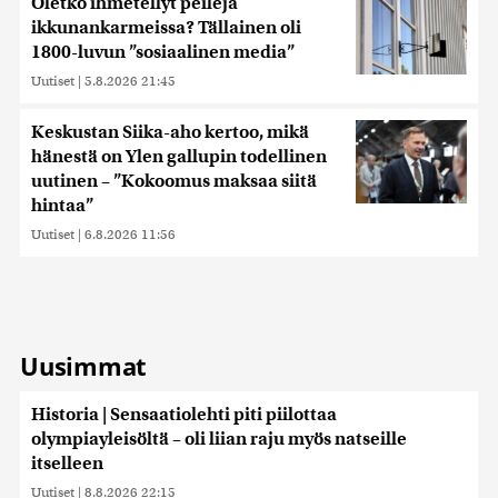
Oletko ihmetellyt peilejä
ikkunankarmeissa? Tällainen oli
1800-luvun ”sosiaalinen media”
Uutiset
|
5.8.2026 21:45
Keskustan Siika-aho kertoo, mikä
hänestä on Ylen gallupin todellinen
uutinen – ”Kokoomus maksaa siitä
hintaa”
Uutiset
|
6.8.2026 11:56
Uusimmat
Historia | Sensaatiolehti piti piilottaa
olympiayleisöltä – oli liian raju myös natseille
itselleen
Uutiset
|
8.8.2026 22:15