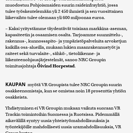
muodostuu Pohjoismaiden suurin raideinfrayhtiö, jossa
tulee työskentelemään yli 2 450 ihmistä ja sen vuosittainen
liikevaihto tulee olemaan yli 600 miljoonaa euroa.
– Kaksi yritystämme täydentävät toisiaan markkina-aseman,
kapasiteetin ja osaamisen osalta. Tarjoamme suunnittelu-,
rakennus-, kunnossapito- ja ympäristöpalveluita arvoketjun
kaikilla osa-alueilla, mukaan lukien maanrakennustyöt ja
raiteet sekä turvalaite-, sähkö-, tietoliikenne- ja
liikenteenohjausjärjestelmät, sanoo NRC Groupin
toimitusjohtaja
Öivind Horpestad
.
KAUPAN
myötä VR Groupista tulee NRC Groupin suurin
osakkeenomistaja, kun se omistaa noin 18 prosenttia yhtiön
osakkeista.
Yhdistyminen ei VR Groupin mukaan vaikuta suoraan VR
Trackin toimintoihin Suomessa ja Ruotsissa. Pidemmällä
aikavälillä syntyy uusia yhteistyömahdollisuuksia ja
työntekijöille mahdollisesti uusia uramahdollisuuksia, VR