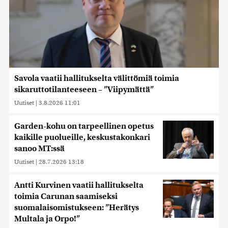
Savola vaatii hallitukselta välittömiä toimia
sikaruttotilanteeseen – ”Viipymättä”
Uutiset
|
3.8.2026 11:01
Garden-kohu on tarpeellinen opetus
kaikille puolueille, keskustakonkari
sanoo MT:ssä
Uutiset
|
28.7.2026 13:18
Antti Kurvinen vaatii hallitukselta
toimia Carunan saamiseksi
suomalaisomistukseen: ”Herätys
Multala ja Orpo!”