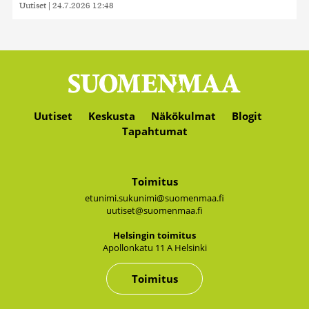
Uutiset
|
24.7.2026 12:48
Uutiset
Keskusta
Näkökulmat
Blogit
Tapahtumat
Toimitus
etunimi.sukunimi@suomenmaa.fi
uutiset@suomenmaa.fi
Hel­sin­gin toi­mi­tus
Apol­lon­ka­tu 11 A Hel­sin­ki
Toimitus