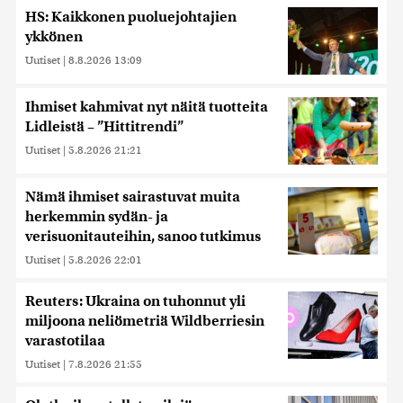
HS: Kaikkonen puoluejohtajien
ykkönen
Uutiset
|
8.8.2026 13:09
Ihmiset kahmivat nyt näitä tuotteita
Lidleistä – ”Hittitrendi”
Uutiset
|
5.8.2026 21:21
Nämä ihmiset sairastuvat muita
herkemmin sydän- ja
verisuonitauteihin, sanoo tutkimus
Uutiset
|
5.8.2026 22:01
Reuters: Ukraina on tuhonnut yli
miljoona neliömetriä Wildberriesin
varastotilaa
Uutiset
|
7.8.2026 21:55