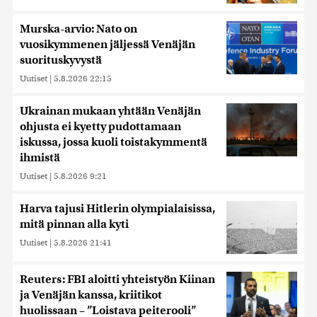
Murska-arvio: Nato on
vuosikymmenen jäljessä Venäjän
suorituskyvystä
Uutiset
|
5.8.2026 22:15
Ukrainan mukaan yhtään Venäjän
ohjusta ei kyetty pudottamaan
iskussa, jossa kuoli toistakymmentä
ihmistä
Uutiset
|
5.8.2026 9:21
Harva tajusi Hitlerin olympialaisissa,
mitä pinnan alla kyti
Uutiset
|
5.8.2026 21:41
Reuters: FBI aloitti yhteistyön Kiinan
ja Venäjän kanssa, kriitikot
huolissaan – ”Loistava peiterooli”