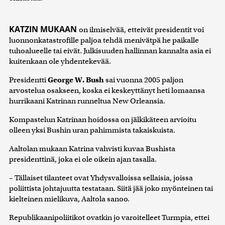
KATZIN MUKAAN
on ilmiselvää, etteivät presidentit voi
luonnonkatastrofille paljoa tehdä menivätpä he paikalle
tuhoalueelle tai eivät. Julkisuuden hallinnan kannalta asia ei
kuitenkaan ole yhdentekevää.
Presidentti
George W. Bush
sai vuonna 2005 paljon
arvostelua osakseen, koska ei keskeyttänyt heti lomaansa
hurrikaani Katrinan runneltua New Orleansia.
Kompastelun Katrinan hoidossa on jälkikäteen arvioitu
olleen yksi Bushin uran pahimmista takaiskuista.
Aaltolan mukaan Katrina vahvisti kuvaa Bushista
presidenttinä, joka ei ole oikein ajan tasalla.
– Tällaiset tilanteet ovat Yhdysvalloissa sellaisia, joissa
poliittista johtajuutta testataan. Siitä jää joko myönteinen tai
kielteinen mielikuva, Aaltola sanoo.
Republikaanipoliitikot ovatkin jo varoitelleet Turmpia, ettei