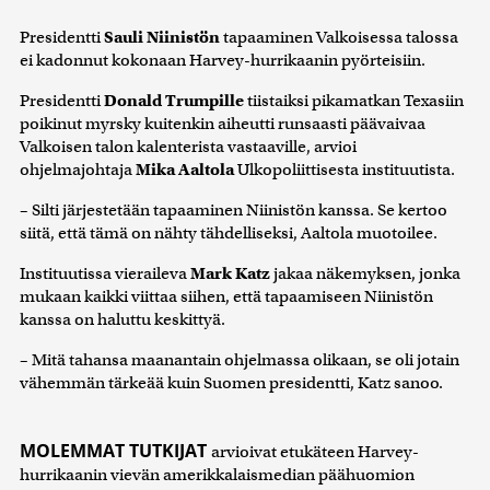
Presidentti
Sauli Niinistön
tapaaminen Valkoisessa talossa
ei kadonnut kokonaan Harvey-hurrikaanin pyörteisiin.
Presidentti
Donald Trumpille
tiistaiksi pikamatkan Texasiin
poikinut myrsky kuitenkin aiheutti runsaasti päävaivaa
Valkoisen talon kalenterista vastaaville, arvioi
ohjelmajohtaja
Mika Aaltola
Ulkopoliittisesta instituutista.
– Silti järjestetään tapaaminen Niinistön kanssa. Se kertoo
siitä, että tämä on nähty tähdelliseksi, Aaltola muotoilee.
Instituutissa vieraileva
Mark Katz
jakaa näkemyksen, jonka
mukaan kaikki viittaa siihen, että tapaamiseen Niinistön
kanssa on haluttu keskittyä.
– Mitä tahansa maanantain ohjelmassa olikaan, se oli jotain
vähemmän tärkeää kuin Suomen presidentti, Katz sanoo.
MOLEMMAT TUTKIJAT
arvioivat etukäteen Harvey-
hurrikaanin vievän amerikkalaismedian päähuomion