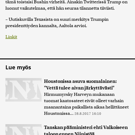
tämä toistaisi Bushin virheitä. Ainakin Twitterissä Trump on
luonut vaikutelmaa, että hän seuraa tilannetta tiiviisti.
– Uutiskuvilla Texasista on suuri merkitys Trumpin
presidenttiyden kannalta, Aaltola arvioi.
Linkit
Lue myös
Houstonissa asuva suomalainen:
"Vettä tulee aivan järkyttävästi"
Hirmumyrsky Harveyn mukanaan
tuomat kaatosateet eivät olleet varhain
maanantaina paikallista aikaa hellittäneet
Houstonissa...
28.8.2017 16:10
Tanskan pääministeri ehti Valkoiseen
taloon ennen Niinistöä