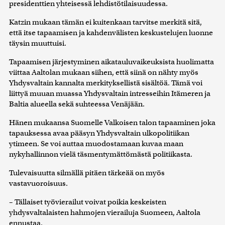
presidenttien yhteisessä lehdistötilaisuudessa.
Katzin mukaan tämän ei kuitenkaan tarvitse merkitä sitä,
että itse tapaamisen ja kahdenvälisten keskustelujen luonne
täysin muuttuisi.
Tapaamisen järjestyminen aikatauluvaikeuksista huolimatta
viittaa Aaltolan mukaan siihen, että siinä on nähty myös
Yhdysvaltain kannalta merkityksellistä sisältöä. Tämä voi
liittyä muuan muassa Yhdysvaltain intresseihin Itämeren ja
Baltia alueella sekä suhteessa Venäjään.
Hänen mukaansa Suomelle Valkoisen talon tapaaminen joka
tapauksessa avaa pääsyn Yhdysvaltain ulkopolitiikan
ytimeen. Se voi auttaa muodostamaan kuvaa maan
nykyhallinnon vielä täsmentymättömästä politiikasta.
Tulevaisuutta silmällä pitäen tärkeää on myös
vastavuoroisuus.
– Tällaiset työvierailut voivat poikia keskeisten
yhdysvaltalaisten hahmojen vierailuja Suomeen, Aaltola
ennustaa.