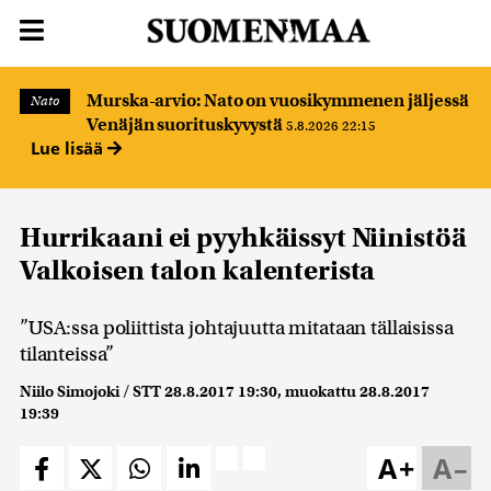
Murska-arvio: Nato on vuosikymmenen jäljessä
Nato
Venäjän suorituskyvystä
5.8.2026 22:15
Lue lisää
Hurrikaani ei pyyhkäissyt Niinistöä
Valkoisen talon kalenterista
”USA:ssa poliittista johtajuutta mitataan tällaisissa
tilanteissa”
Niilo Simojoki / STT
28.8.2017 19:30
, muokattu
28.8.2017
19:39
A+
A–