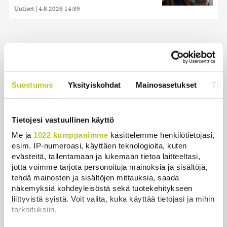
Uutiset
|
4.8.2026 14:39
Uusimmat
Suostumus
Yksityiskohdat
Mainosasetukset
Tiet
Keskustan Siika-aho kertoo, mikä hänestä on Ylen
gallupin todellinen uutinen – ”Kokoomus maksaa
siitä hintaa”
Tietojesi vastuullinen käyttö
Uutiset
|
6.8.2026 11:56
Me ja
1022 kumppanimme
käsittelemme henkilötietojasi,
esim. IP-numeroasi, käyttäen teknologioita, kuten
Viime vuonna kouluista lähtivät puhelimet, nyt
evästeitä, tallentamaan ja lukemaan tietoa laitteeltasi,
lisätään liikkumista
jotta voimme tarjota personoituja mainoksia ja sisältöjä,
Uutiset
|
6.8.2026 11:24
tehdä mainosten ja sisältöjen mittauksia, saada
näkemyksiä kohdeyleisöstä sekä tuotekehitykseen
Trump kiistää Yhdysvalloilla olevan pulaa ohjuksista
liittyvistä syistä. Voit valita, kuka käyttää tietojasi ja mihin
ja ammuksista
tarkoituksiin.
Uutiset
|
6.8.2026 11:17