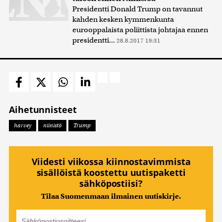
Presidentti Donald Trump on tavannut
kahden kesken kymmenkunta
eurooppalaista poliittista johtajaa ennen
presidentti...
28.8.2017 19:31
Aihetunnisteet
harvey
niinistö
Trump
Viidesti viikossa kiinnostavimmista
sisällöistä koostettu uutispaketti
sähköpostiisi?
Tilaa Suomenmaan ilmainen uutiskirje.