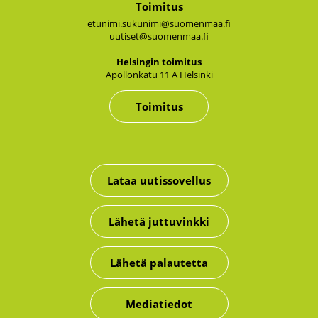
Toimitus
etunimi.sukunimi@suomenmaa.fi
uutiset@suomenmaa.fi
Hel­sin­gin toi­mi­tus
Apol­lon­ka­tu 11 A Hel­sin­ki
Toimitus
Lataa uutissovellus
Lähetä juttuvinkki
Lähetä palautetta
Mediatiedot