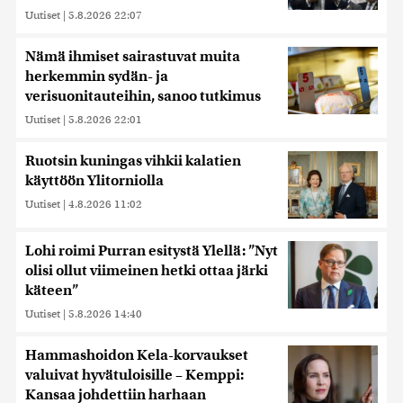
Uutiset
|
5.8.2026 22:07
Nämä ihmiset sairastuvat muita
herkemmin sydän- ja
verisuonitauteihin, sanoo tutkimus
Uutiset
|
5.8.2026 22:01
Ruotsin kuningas vihkii kalatien
käyttöön Ylitorniolla
Uutiset
|
4.8.2026 11:02
Lohi roimi Purran esitystä Ylellä: ”Nyt
olisi ollut viimeinen hetki ottaa järki
käteen”
Uutiset
|
5.8.2026 14:40
Hammashoidon Kela-korvaukset
valuivat hyvätuloisille – Kemppi:
Kansaa johdettiin harhaan