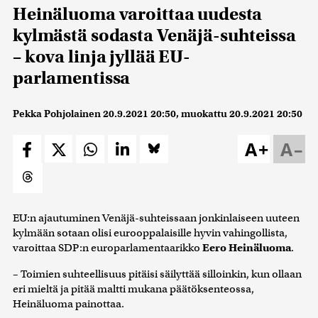
Heinäluoma varoittaa uudesta
kylmästä sodasta Venäjä-suhteissa
– kova linja jyllää EU-
parlamentissa
Pekka Pohjolainen
20.9.2021 20:50
, muokattu
20.9.2021 20:50
A+
A–
EU:n ajautuminen Venäjä-suhteissaan jonkinlaiseen uuteen
kylmään sotaan olisi eurooppalaisille hyvin vahingollista,
varoittaa SDP:n europarlamentaarikko
Eero Heinäluoma
.
– Toimien suhteellisuus pitäisi säilyttää silloinkin, kun ollaan
eri mieltä ja pitää maltti mukana päätöksenteossa,
Heinäluoma painottaa.