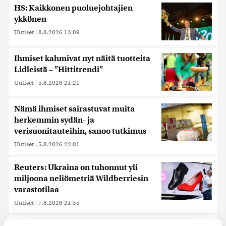
HS: Kaikkonen puoluejohtajien
ykkönen
Uutiset
|
8.8.2026 13:09
Ihmiset kahmivat nyt näitä tuotteita
Lidleistä – ”Hittitrendi”
Uutiset
|
5.8.2026 21:21
Nämä ihmiset sairastuvat muita
herkemmin sydän- ja
verisuonitauteihin, sanoo tutkimus
Uutiset
|
5.8.2026 22:01
Reuters: Ukraina on tuhonnut yli
miljoona neliömetriä Wildberriesin
varastotilaa
Uutiset
|
7.8.2026 21:55