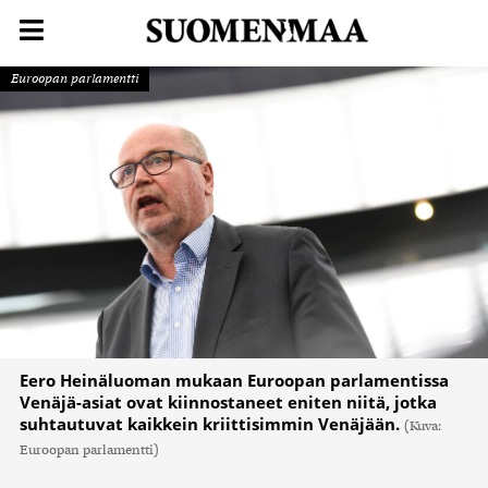
Euroopan parlamentti
Eero Heinäluoman mukaan Euroopan parlamentissa
Venäjä-asiat ovat kiinnostaneet eniten niitä, jotka
suhtautuvat kaikkein kriittisimmin Venäjään.
(Kuva:
Euroopan parlamentti)