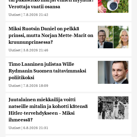
tai pakastitko marjat ennen myyntiä?
Verottaja vaatii osansa
Uutiset
|
7.8.2026 21:42
Miksi Ruotsin Daniel on pelkkä
prinssi, mutta Norjan Mette-Marit on
kruununprinsessa?
Uutiset
|
3.8.2026 21:46
Timo Laaninen julistaa Wille
Rydmanin Suomen taitavimmaksi
poliitikoksi
Uutiset
|
7.8.2026 18:09
Juutalainen miekkailija voitti
natseille mitalin ja kohotti kätensä
Hitler-tervehdykseen – Miksi
ihmeessä?
Uutiset
|
6.8.2026 21:31