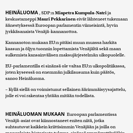
HEINÄLUOMA
, SDP:n
Miapetra Kumpula-Natri
ja
keskustameppi
Mauri Pekkarinen
eivät lähteneet tukemaan
äänestyksessä Euroopan parlamentin viimeisintä, hyvin
jyrkkäsanaista Venäjä-kannanottoa.
Kannanoton mukaan EU:n pitäisi muun muassa harkita
kaasun ja öljyn tuonnin lopettamista Venäjältä sekä maan
sulkemista kansainvälisen maksujärjestelmän ulkopuolelle.
EU-parlamentilla ei sinänsä ole valtaa EU:n ulkopolitiikassa,
joten kyseessä on enemmän julkilausuma kuin päätös,
sanoo Heinäluoma.
– Kyllä siellä on voimistunut sellainen äärimmäisyysajattelu,
jolle ei voi rakentaa yhtään mitään todellista.
HEINÄLUOMAN MUKAAN
Euroopan parlamentissa
Venäjä-asiat ovat kiinnostaneet eniten niitä, jotka
suhtautuvat kaikkein kriittisimmin Venäjään ja joilla on
monenlaista historiasta tulevaa, sinänsä ymmärrettävääkin