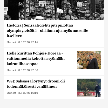
Historia | Sensaatiolehti piti piilottaa
olympiayleisöltä – oli liian raju myös natseille
itselleen
Uutiset
|
8.8.2026 22:15
Helle kurittaa Pohjois-Koreaa –
valtionmedia kehottaa syömään
koiranlihasoppaa
Uutiset
|
8.8.2026 22:06
WSJ: Saksassa löytynyt drooni oli
todennäköisesti venäläinen
Uutiset
|
8.8.2026 16:19