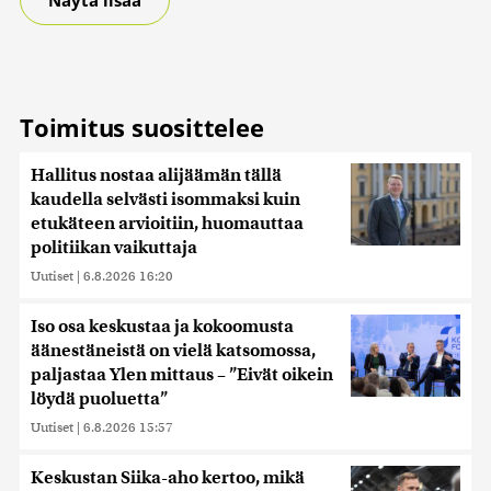
Näytä lisää
Toimitus suosittelee
Hallitus nostaa alijäämän tällä
kaudella selvästi isommaksi kuin
etukäteen arvioitiin, huomauttaa
politiikan vaikuttaja
Uutiset
|
6.8.2026 16:20
Iso osa keskustaa ja kokoomusta
äänestäneistä on vielä katsomossa,
paljastaa Ylen mittaus – ”Eivät oikein
löydä puoluetta”
Uutiset
|
6.8.2026 15:57
Keskustan Siika-aho kertoo, mikä