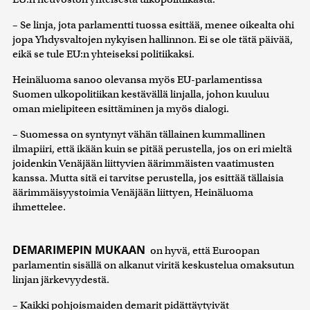
– Se linja, jota parlamentti tuossa esittää, menee oikealta ohi
jopa Yhdysvaltojen nykyisen hallinnon. Ei se ole tätä päivää,
eikä se tule EU:n yhteiseksi politiikaksi.
Heinäluoma sanoo olevansa myös EU-parlamentissa
Suomen ulkopolitiikan kestävällä linjalla, johon kuuluu
oman mielipiteen esittäminen ja myös dialogi.
– Suomessa on syntynyt vähän tällainen kummallinen
ilmapiiri, että ikään kuin se pitää perustella, jos on eri mieltä
joidenkin Venäjään liittyvien äärimmäisten vaatimusten
kanssa. Mutta sitä ei tarvitse perustella, jos esittää tällaisia
äärimmäisyystoimia Venäjään liittyen, Heinäluoma
ihmettelee.
DEMARIMEPIN MUKAAN
on hyvä, että Euroopan
parlamentin sisällä on alkanut viritä keskustelua omaksutun
linjan järkevyydestä.
– Kaikki pohjoismaiden demarit pidättäytyivät