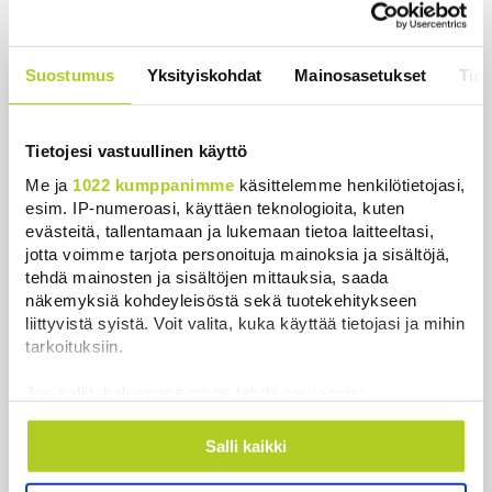
Oletko ihmetellyt peilejä
ikkunankarmeissa? Tällainen oli
1800-luvun ”sosiaalinen media”
Suostumus
Yksityiskohdat
Mainosasetukset
Tiet
Uutiset
|
5.8.2026 21:45
Keskustan Siika-aho kertoo, mikä
hänestä on Ylen gallupin todellinen
Tietojesi vastuullinen käyttö
uutinen – ”Kokoomus maksaa siitä
Me ja
1022 kumppanimme
käsittelemme henkilötietojasi,
hintaa”
esim. IP-numeroasi, käyttäen teknologioita, kuten
Uutiset
|
6.8.2026 11:56
evästeitä, tallentamaan ja lukemaan tietoa laitteeltasi,
jotta voimme tarjota personoituja mainoksia ja sisältöjä,
tehdä mainosten ja sisältöjen mittauksia, saada
näkemyksiä kohdeyleisöstä sekä tuotekehitykseen
liittyvistä syistä. Voit valita, kuka käyttää tietojasi ja mihin
tarkoituksiin.
Uusimmat
Jos sallit, haluamme myös tehdä seuraavia:
Historia | Sensaatiolehti piti piilottaa
Kerätä tietoja maantieteellisestä sijainnistasi,
olympiayleisöltä – oli liian raju myös natseille
mahdollisesti muutaman metrin tarkkuudella
Salli kaikki
itselleen
Tunnistaa laitteesi skannaamalla sen
Uutiset
|
8.8.2026 22:15
ominaispiirteitä aktiivisesti (sormenjäljen