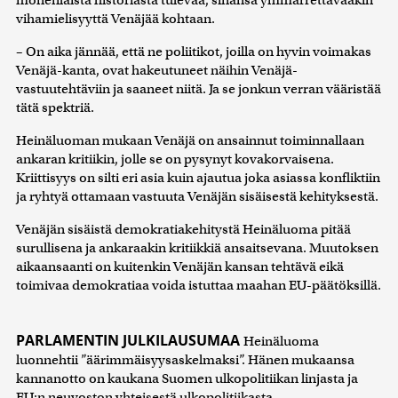
vihamielisyyttä Venäjää kohtaan.
– On aika jännää, että ne poliitikot, joilla on hyvin voimakas
Venäjä-kanta, ovat hakeutuneet näihin Venäjä-
vastuutehtäviin ja saaneet niitä. Ja se jonkun verran vääristää
tätä spektriä.
Heinäluoman mukaan Venäjä on ansainnut toiminnallaan
ankaran kritiikin, jolle se on pysynyt kovakorvaisena.
Kriittisyys on silti eri asia kuin ajautua joka asiassa konfliktiin
ja ryhtyä ottamaan vastuuta Venäjän sisäisestä kehityksestä.
Venäjän sisäistä demokratiakehitystä Heinäluoma pitää
surullisena ja ankaraakin kritiikkiä ansaitsevana. Muutoksen
aikaansaanti on kuitenkin Venäjän kansan tehtävä eikä
toimivaa demokratiaa voida istuttaa maahan EU-päätöksillä.
PARLAMENTIN JULKILAUSUMAA
Heinäluoma
luonnehtii ”äärimmäisyysaskelmaksi”. Hänen mukaansa
kannanotto on kaukana Suomen ulkopolitiikan linjasta ja
EU:n neuvoston yhteisestä ulkopolitiikasta.