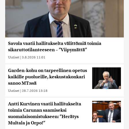
Savola vaatii hallitukselta välittömiä toimia
sikaruttotilanteeseen – ”Viipymättä”
Uutiset
|
3.8.2026 11:01
Garden-kohu on tarpeellinen opetus
kaikille puolueille, keskustakonkari
sanoo MT:ssä
Uutiset
|
28.7.2026 13:18
Antti Kurvinen vaatii hallitukselta
toimia Carunan saamiseksi
suomalaisomistukseen: ”Herätys
Multala ja Orpo!”