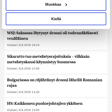
Muokkaa
muodostaminen)
Helle kurittaa Pohjois-Koreaa – valtionmedia
Lue lisää siitä, miten henkilötietojasi käsitellään ja miten
kehottaa syömään koiranlihasoppaa
voit määrittää asetuksesi
tiedot-osiossa
. Voit muuttaa
Kiellä
suostumustasi tai peruuttaa sen milloin vain
Uutiset
|
8.8.2026 22:06
evästeilmoituksessa.
WSJ: Saksassa löytynyt drooni oli todennäköisesti
Käytämme evästeitä tarjoamamme sisällön ja mainosten
venäläinen
räätälöimiseen, sosiaalisen median ominaisuuksien
Uutiset
|
8.8.2026 16:19
tukemiseen ja kävijämäärämme analysoimiseen. Lisäksi
jaamme sosiaalisen median, mainosalan ja analytiikka-
Sikarutto tuo metsästysrajoituksia – vilkkain
alan kumppaneillemme tietoja siitä, miten käytät
metsästyskausi käynnistyy Suomessa
sivustoamme. Kumppanimme voivat yhdistää näitä
tietoja muihin tietoihin, joita olet antanut heille tai joita on
Uutiset
|
8.8.2026 15:00
kerätty, kun olet käyttänyt heidän palvelujaan. Tietoja
saatetaan myös siirtää ulkomaille.
Bulgariassa on räjähtänyt drooni lähellä Romanian
rajaa
Uutiset
|
8.8.2026 14:40
HS: Kaikkonen puoluejohtajien ykkönen
Uutiset
|
8.8.2026 13:09