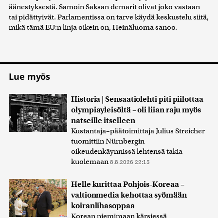
äänestyksestä. Samoin Saksan demarit olivat joko vastaan
tai pidättyivät. Parlamentissa on tarve käydä keskustelu siitä,
mikä tämä EU:n linja oikein on, Heinäluoma sanoo.
Lue myös
Historia | Sensaatiolehti piti piilottaa
olympiayleisöltä – oli liian raju myös
natseille itselleen
Kustantaja–päätoimittaja Julius Streicher
tuomittiin Nürnbergin
oikeudenkäynnissä lehtensä takia
kuolemaan
8.8.2026 22:15
Helle kurittaa Pohjois-Koreaa –
valtionmedia kehottaa syömään
koiranlihasoppaa
Korean niemimaan kärsiessä