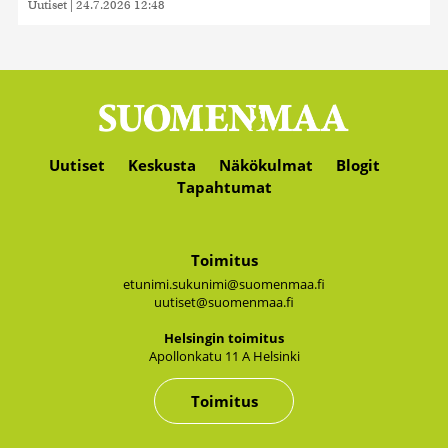
Uutiset
|
24.7.2026 12:48
Uutiset
Keskusta
Näkökulmat
Blogit
Tapahtumat
Toimitus
etunimi.sukunimi@suomenmaa.fi
uutiset@suomenmaa.fi
Hel­sin­gin toi­mi­tus
Apol­lon­ka­tu 11 A Hel­sin­ki
Toimitus