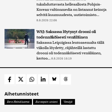
tukahduttavasta helleaallosta Pohjois-
Korean valtionmedia on listannut keinoja
selvitä kuumuudesta, uutistoimisto...
8.8.2026 22:06
WSJ: Saksassa löytynyt drooni oli
todennäköisesti venäläinen
Saksassa Leipzigissa lentoasemalta tällä
viikolla löydetty, räjähteillä lastattu
drooni oli todennäköisesti venäläinen,
kertoo...
8.8.2026 16:19
Aihetunnisteet
Eero Heinäluoma
Euroopan unioni
Venäjä