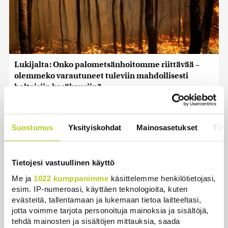
Lukijalta: Onko palometsänhoitomme riittävää –
olemmeko varautuneet tuleviin mahdollisesti
helteisiin kesäkausiin?
Mielipide
|
10.8.2026 13:46
Lukijalta: Osallistava kansanvalta -
Suostumus
Yksityiskohdat
Mainosasetukset
Tiet
toimintamalli
Mielipide
|
10.8.2026 13:30
Tietojesi vastuullinen käyttö
Lukijalta: Elintasovelan kasvu on
Me ja
1022 kumppanimme
käsittelemme henkilötietojasi,
katkaistava
esim. IP-numeroasi, käyttäen teknologioita, kuten
Mielipide
|
10.8.2026 13:21
evästeitä, tallentamaan ja lukemaan tietoa laitteeltasi,
jotta voimme tarjota personoituja mainoksia ja sisältöjä,
tehdä mainosten ja sisältöjen mittauksia, saada
Lukijalta: Kiusaamisen paras suoja