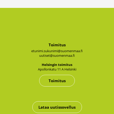
Toimitus
etunimi.sukunimi@suomenmaa.fi
uutiset@suomenmaa.fi
Hel­sin­gin toi­mi­tus
Apol­lon­ka­tu 11 A Hel­sin­ki
Toimitus
Lataa uutissovellus