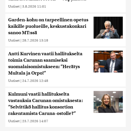
tietoja muihin tietoihin, joita olet antanut heille tai joita on
Uutiset
|
3.8.2026 11:01
kerätty, kun olet käyttänyt heidän palvelujaan. Tietoja
saatetaan myös siirtää ulkomaille.
Garden-kohu on tarpeellinen opetus
kaikille puolueille, keskustakonkari
sanoo MT:ssä
Uutiset
|
28.7.2026 13:18
Antti Kurvinen vaatii hallitukselta
toimia Carunan saamiseksi
suomalaisomistukseen: ”Herätys
Multala ja Orpo!”
Uutiset
|
24.7.2026 12:48
Kulmuni vaatii hallitukselta
vastauksia Carunan omistuksesta:
”Selvittikö hallitus konsortion
rakentamista Caruna-ostolle?”
Uutiset
|
23.7.2026 14:07