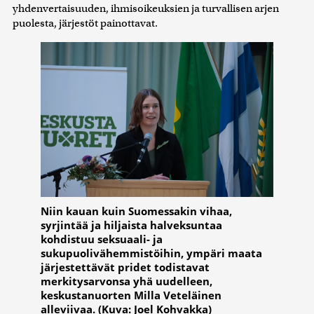
yhdenvertaisuuden, ihmisoikeuksien ja turvallisen arjen
puolesta, järjestöt painottavat.
Niin kauan kuin Suomessakin vihaa,
syrjintää ja hiljaista halveksuntaa
kohdistuu seksuaali- ja
sukupuolivähemmistöihin, ympäri maata
järjestettävät pridet todistavat
merkitysarvonsa yhä uudelleen,
keskustanuorten Milla Veteläinen
alleviivaa. (Kuva: Joel Kohvakka)