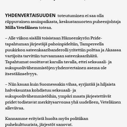
YHDENVERTAISUUDEN
toteutuminen ei saa olla
riippuvainen asuinpaikasta, keskustanuorten puheenjohtaja
Milla Veteläinen
toteaa.
– Alle viikon sisällä toisistaan Hämeenkyrön Pride-
tapahtuman järjestäjä pahoinpideltiin, Tampereella
puukirkon sateenkaaribanderolli yritettiin polttaa ja Akaassa
vartijoita tarvittiin turvaamaan sateenkaarihäitä.
Tapahtumat osoittavat karulla tavalla, ettei seksuaali- ja
sukupuolivähemmistöjen yhdenvertainen asema ole
itsestäänselvyys.
– Niin kauan kuin Suomessakin vihaa, syrjintää ja hiljaista
halveksuntaa kohdistuu seksuaali- ja
sukupuolivähemmistöihin, ympäri maata järjestettävät
pridet todistavat merkitysarvonsa yhä uudelleen, Veteläinen
alleviivaa.
Kannamme erityistä huolta myös politiikan
puhekulttuurista, järjestöt sanovat.