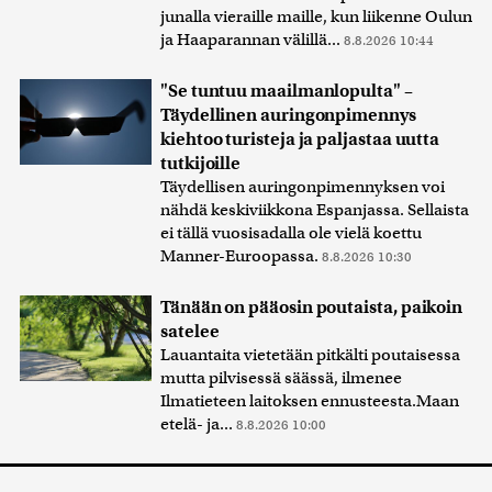
junalla vieraille maille, kun liikenne Oulun
ja Haaparannan välillä...
8.8.2026 10:44
"Se tuntuu maailmanlopulta" –
Täydellinen auringonpimennys
kiehtoo turisteja ja paljastaa uutta
tutkijoille
Täydellisen auringonpimennyksen voi
nähdä keskiviikkona Espanjassa. Sellaista
ei tällä vuosisadalla ole vielä koettu
Manner-Euroopassa.
8.8.2026 10:30
Tänään on pääosin poutaista, paikoin
satelee
Lauantaita vietetään pitkälti poutaisessa
mutta pilvisessä säässä, ilmenee
Ilmatieteen laitoksen ennusteesta.Maan
etelä- ja...
8.8.2026 10:00