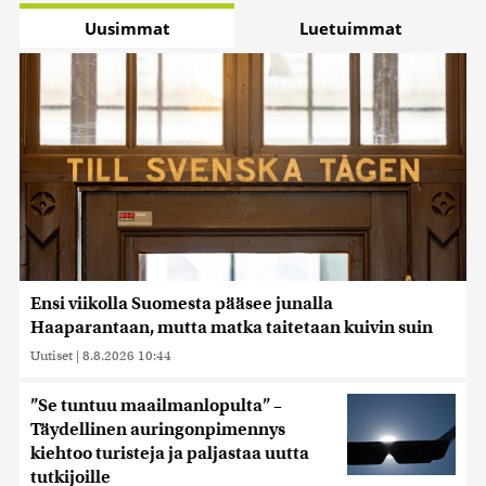
Uusimmat
Luetuimmat
Ensi viikolla Suomesta pääsee junalla
Haaparantaan, mutta matka taitetaan kuivin suin
Uutiset
|
8.8.2026 10:44
”Se tuntuu maailmanlopulta” –
Täydellinen auringonpimennys
kiehtoo turisteja ja paljastaa uutta
tutkijoille