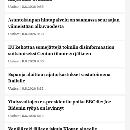
Uutiset
|
8.8.2026 9:55
Asuntokaupan hintapalvelu on saamassa seuraajan
viimeistään alkuvuodesta
Uutiset
|
8.8.2026 9:30
EU kehottaa somejättejä toimiin disinformaation
suitsimiseksi Ceutan tilanteen jälkeen
Uutiset
|
8.8.2026 9:00
Espanja aloittaa rajatarkastukset vastatoimena
Italialle
Uutiset
|
8.8.2026 8:31
Yhdysvaltojen ex-presidentin poika BBC:lle: Joe
Bidenin syöpä on levinnyt
Uutiset
|
8.8.2026 8:15
Venäjä teki jälleen iskuja Kiovan alueelle