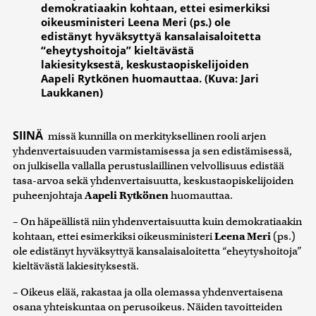
demokratiaakin kohtaan, ettei esimerkiksi
oikeusministeri Leena Meri (ps.) ole
edistänyt hyväksyttyä kansalaisaloitetta
“eheytyshoitoja” kieltävästä
lakiesityksestä, keskustaopiskelijoiden
Aapeli Rytkönen huomauttaa. (Kuva: Jari
Laukkanen)
SIINÄ
missä kunnilla on merkityksellinen rooli arjen
yhdenvertaisuuden varmistamisessa ja sen edistämisessä,
on julkisella vallalla perustuslaillinen velvollisuus edistää
tasa-arvoa sekä yhdenvertaisuutta, keskustaopiskelijoiden
puheenjohtaja
Aapeli Rytkönen
huomauttaa.
– On häpeällistä niin yhdenvertaisuutta kuin demokratiaakin
kohtaan, ettei esimerkiksi oikeusministeri
Leena Meri
(ps.)
ole edistänyt hyväksyttyä kansalaisaloitetta “eheytyshoitoja”
kieltävästä lakiesityksestä.
– Oikeus elää, rakastaa ja olla olemassa yhdenvertaisena
osana yhteiskuntaa on perusoikeus. Näiden tavoitteiden