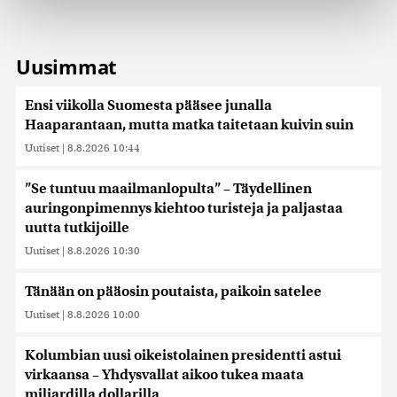
Käytämme evästeitä tarjoamamme sisällön ja mainosten
räätälöimiseen, sosiaalisen median ominaisuuksien
tukemiseen ja kävijämäärämme analysoimiseen. Lisäksi
Uusimmat
jaamme sosiaalisen median, mainosalan ja analytiikka-
alan kumppaneillemme tietoja siitä, miten käytät
sivustoamme. Kumppanimme voivat yhdistää näitä
Ensi viikolla Suomesta pääsee junalla
tietoja muihin tietoihin, joita olet antanut heille tai joita on
Haaparantaan, mutta matka taitetaan kuivin suin
kerätty, kun olet käyttänyt heidän palvelujaan. Tietoja
Uutiset
|
8.8.2026 10:44
saatetaan myös siirtää ulkomaille.
”Se tuntuu maailmanlopulta” – Täydellinen
auringonpimennys kiehtoo turisteja ja paljastaa
uutta tutkijoille
Uutiset
|
8.8.2026 10:30
Tänään on pääosin poutaista, paikoin satelee
Uutiset
|
8.8.2026 10:00
Kolumbian uusi oikeistolainen presidentti astui
virkaansa – Yhdysvallat aikoo tukea maata
miljardilla dollarilla