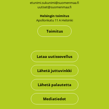
etunimi.sukunimi@suomenmaa.fi
uutiset@suomenmaa.fi
Hel­sin­gin toi­mi­tus
Apol­lon­ka­tu 11 A Hel­sin­ki
Toimitus
Lataa uutissovellus
Lähetä juttuvinkki
Lähetä palautetta
Mediatiedot