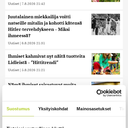
Uutiset
|
7.8.2026 21:42
Juutalainen miekkailija voitti
natseille mitalin ja kohotti kätensä
Hitler-tervehdykseen – Miksi
ihmeessä?
Uutiset
|
6.8.2026 21:31
Ihmiset kahmivat nyt näitä tuotteita
Lidleistä – ”Hittitrendi”
Uutiset
|
5.8.2026 21:21
Nämä ihmiset sairastuvat muita
herkemmin sydän- ja
verisuonitauteihin, sanoo tutkimus
Uutiset
|
5.8.2026 22:01
Suostumus
Yksityiskohdat
Mainosasetukset
Tiet
Reuters: Ukraina on tuhonnut yli
miljoona neliömetriä Wildberriesin