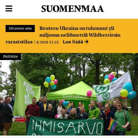
Reuters: Ukraina on tuhonnut yli
Ukrainan sota
miljoona neliömetriä Wildberriesin
Lue lisää
varastotilaa
7.8.2026 21:55
Politiikka