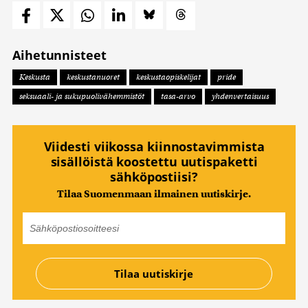
Aihetunnisteet
Keskusta
keskustanuoret
keskustaopiskelijat
pride
seksuaali- ja sukupuolivähemmistöt
tasa-arvo
yhdenvertaisuus
Viidesti viikossa kiinnostavimmista
sisällöistä koostettu uutispaketti
sähköpostiisi?
Tilaa Suomenmaan ilmainen uutiskirje.